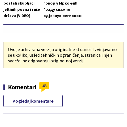
postali skupljači
говор у Мркоњић
jeftinih poena i ruše
Граду снажно
državu (VIDEO)
одјекнуо регионом
Ovo je arhivirana verzija originalne stranice. Izvinjavamo
se ukoliko, usled tehničkih ograničenja, stranica i njen
sadržaj ne odgovaraju originalnoj verziji.
43
Komentari
Pogledaj komentare