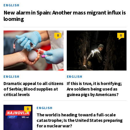
ENGLISH
New alarm in Spain: Another mass migrant influx is
looming
0
0
ENGLISH
ENGLISH
Dramatic appeal to all citizens
If this is true, it is horrifying;
of Serbia; Blood supplies at
Are soldiers being used as
critical levels
guinea pigs by Americans?
ENGLISH
0
The world is heading toward a full-scale
catastrophe; Is the United States preparing
for a nuclear war?