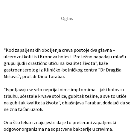
"Kod zapaljenskih oboljenja creva postoje dva glavna –
ulcerozni kolitis i Kronova bolest. Pretežno napadaju mlađu
grupu ljudi i drastično utiču na kvalitet života", kaže
gastroenterolog iz Kliničko-bolničkog centra "Dr Dragiša
Mišović", prof. dr Dino Tarabar.
"Ispoljavaju se vrlo neprijatnim simptomima – jaki bolovi u
trbuhu, učestale krvave stolice, gubitak težine, a sve to utiče
na gubitak kvaliteta života", objašnjava Tarabar, dodajući da se
ne zna tačan uzrok.
Ono što lekari znaju jeste da je to preterani zapaljenski
odgovor organizma na sopstvene bakterije u crevima.