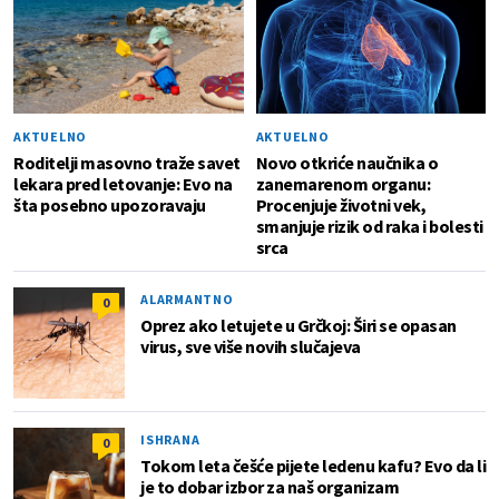
AKTUELNO
AKTUELNO
Roditelji masovno traže savet
Novo otkriće naučnika o
lekara pred letovanje: Evo na
zanemarenom organu:
šta posebno upozoravaju
Procenjuje životni vek,
smanjuje rizik od raka i bolesti
srca
ALARMANTNO
0
Oprez ako letujete u Grčkoj: Širi se opasan
virus, sve više novih slučajeva
ISHRANA
0
Tokom leta češće pijete ledenu kafu? Evo da li
je to dobar izbor za naš organizam