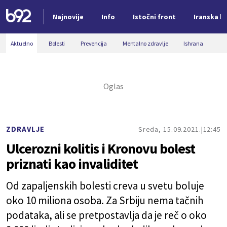
Najnovije
Info
Istočni front
Iranska kr
Nova vest
Aktuelno
Bolesti
Prevencija
Mentalno zdravlje
Ishrana
ZDRAVLJE
Sreda, 15.09.2021.
12:45
Ulcerozni kolitis i Kronovu bolest
priznati kao invaliditet
Od zapaljenskih bolesti creva u svetu boluje
oko 10 miliona osoba. Za Srbiju nema tačnih
podataka, ali se pretpostavlja da je reč o oko