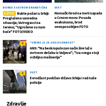
BORBA S VATROM DRAMATIČNA
SVET
Nemački brod na meti napada
UŽIVO
Bukte požari u Srbiji:
u Crnom moru: Posada
Proglašena vanredna
evakuisana, brod
situacija; Vatrogasci na
onesposobljen FOTO
terenu; "Ugrožene su nam
kuće" FOTO/VIDEO
"VREME JE ZA ODGOVORNOST"
0
ANS: "Na beskrupulozan način šire laž o
mrtvom dečaku iz Valjeva"; "Iza svega stoji
ozbiljna mašinerija"
SVET
0
Evrodžast podržao državu Srbiju i rad naše
policije
Zdravlje