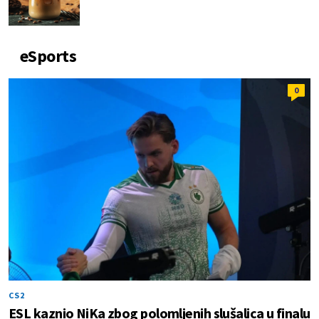
eSports
0
CS2
ESL kaznio NiKa zbog polomljenih slušalica u finalu