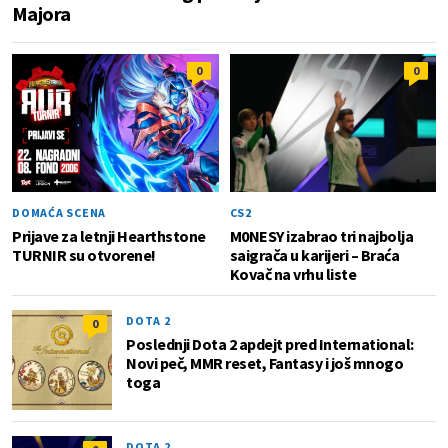
Majora
0
0
DOMAĆA SCENA
CS2
Prijave za letnji Hearthstone
M0NESY izabrao tri najbolja
TURNIR su otvorene!
saigrača u karijeri – Braća
Kovač na vrhu liste
DOTA 2
0
Poslednji Dota 2 apdejt pred International:
Novi peč, MMR reset, Fantasy i još mnogo
toga
DOTA 2