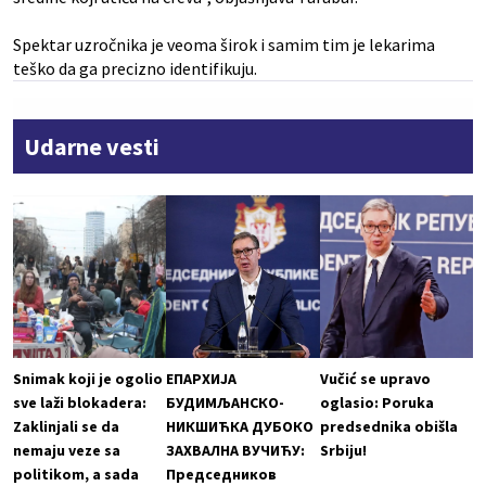
Spektar uzročnika je veoma širok i samim tim je lekarima
teško da ga precizno identifikuju.
Udarne vesti
Snimak koji je ogolio
ЕПАРХИЈА
Vučić se upravo
sve laži blokadera:
БУДИМЉАНСКО-
oglasio: Poruka
Zaklinjali se da
НИКШИЋКА ДУБОКО
predsednika obišla
nemaju veze sa
ЗАХВАЛНА ВУЧИЋУ:
Srbiju!
politikom, a sada
Председников