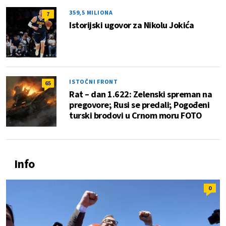
359,5 MILIONA
7
Istorijski ugovor za Nikolu Jokića
ISTOČNI FRONT
65
Rat – dan 1.622: Zelenski spreman na
pregovore; Rusi se predali; Pogođeni
turski brodovi u Crnom moru FOTO
Info
0