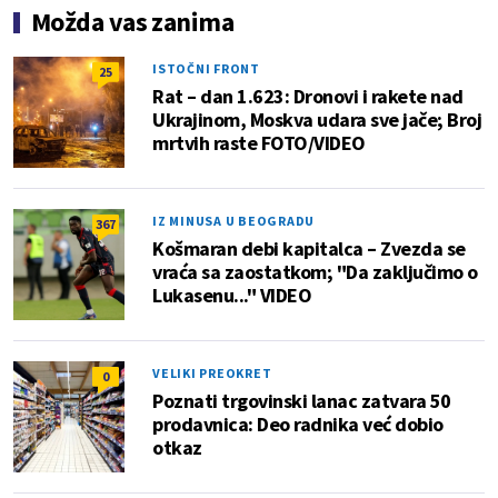
Možda vas zanima
ISTOČNI FRONT
25
Rat – dan 1.623: Dronovi i rakete nad
Ukrajinom, Moskva udara sve jače; Broj
mrtvih raste FOTO/VIDEO
IZ MINUSA U BEOGRADU
367
Košmaran debi kapitalca – Zvezda se
vraća sa zaostatkom; "Da zaključimo o
Lukasenu..." VIDEO
VELIKI PREOKRET
0
Poznati trgovinski lanac zatvara 50
prodavnica: Deo radnika već dobio
otkaz