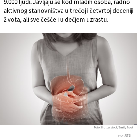
9.000 ljudi. Javljaju se kod mladih osoba, radno
aktivnog stanovništva u trećoj i četvrtoj deceniji
života, ali sve češće i u dečjem uzrastu.
Foto:Shutterstock/Emily frost
Izvor:
RTS