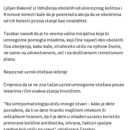
Ljiljan Đaković iz Udruženja obolelih od ulceroznog kolitisa i
Kronove bolesti kaže da je pokrenuta akcija da se obolelima
od tih bolesti prizna stanje kao invaliditet.
Tarabar navodi da je to veoma važna inicijativa koja bi
umnogome pomogla mladima, koji čine najveći deo obolelih.
Ova oboljenja, kako kaže, strahovito utiču na njihove živote,
ne samo na zdravstvenom, već i na društvenom i emotivnom
planu.
Nepoznat uzrok otežava lečenje
Činjenica da se ne zna tačan uzrok umnogome otežava posao
lekarima i čini ovakva stanja hroničnim.
"Na simtpomatologiju utiču mnoge stvari – kako je dete
porođeno, da li se dete hranilo majčinim mlekom ili
veštačkom hranom, da li je dete u mlađen uzrastu koristilo
preterane količine antibiotika, ishrana, faktori spoljne
sredine koji utiču na creva", objašnjava Tarabar.