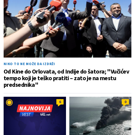
NIKO TO NE MOŽE DA IZDRŽI
Od Kine do Orlovata, od Indije do šatora; "Vučićev
tempo koji je teško pratiti – zato je na mestu
predsednika"
6
0