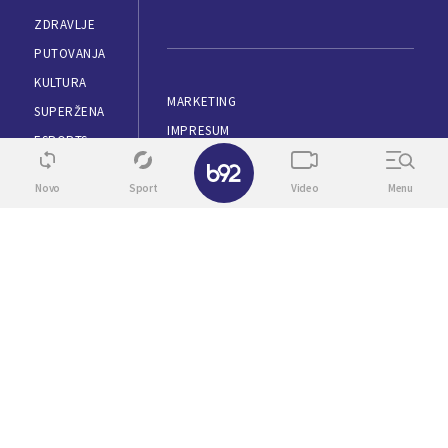
ZDRAVLJE
PUTOVANJA
KULTURA
MARKETING
SUPERŽENA
IMPRESUM
ESPORTS
✕
PRAVILA KORIŠĆENJA
TEHNOPOLIS
POLITIKA PRIVATNOSTI
Novo
Sport
Video
Menu
AUTOMOBILI
APLIKACIJE
LOKAL
RSS
KONTAKT
SKINI APLIKACIJU