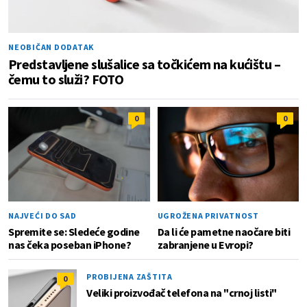
NEOBIČAN DODATAK
Predstavljene slušalice sa točkićem na kućištu –
čemu to služi? FOTO
0
0
NAJVEĆI DO SAD
UGROŽENA PRIVATNOST
Spremite se: Sledeće godine
Da li će pametne naočare biti
nas čeka poseban iPhone?
zabranjene u Evropi?
PROBIJENA ZAŠTITA
0
Veliki proizvođač telefona na "crnoj listi"