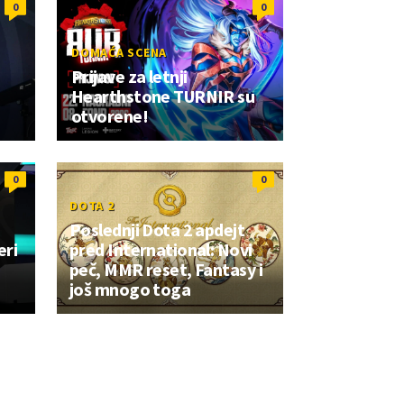
0
0
DOMAĆA SCENA
Prijave za letnji
Hearthstone TURNIR su
otvorene!
0
0
DOTA 2
Poslednji Dota 2 apdejt
eri
pred International: Novi
peč, MMR reset, Fantasy i
još mnogo toga