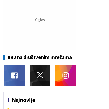
B92 na društvenim mrežama
Najnovije