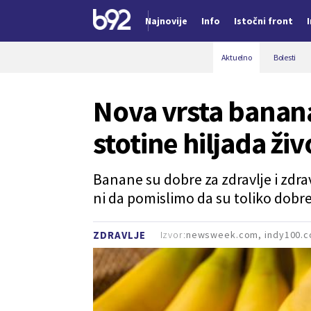
Najnovije
Info
Istočni front
Nova vest
Aktuelno
Bolesti
Nova vrsta banan
stotine hiljada živ
Banane su dobre za zdravlje i zdr
ni da pomislimo da su toliko dobre 
Izvor:
newsweek.com, indy100.
ZDRAVLJE