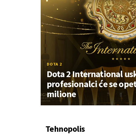
DOTA 2
Dota 2 International us
profesionalci će se opet
milione
Tehnopolis