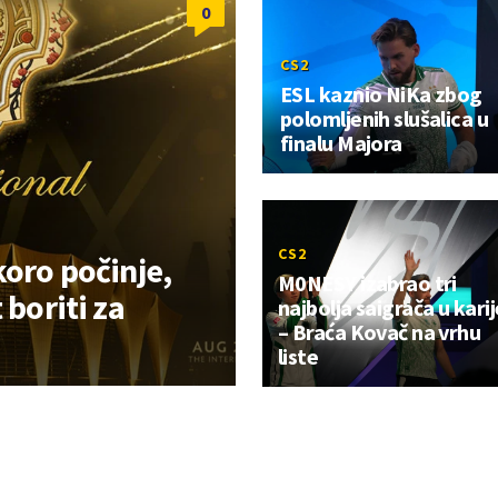
0
CS2
ESL kaznio NiKa zbog
polomljenih slušalica u
finalu Majora
CS2
koro počinje,
M0NESY izabrao tri
 boriti za
najbolja saigrača u karij
– Braća Kovač na vrhu
liste