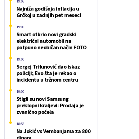
19:05
Najniža godišnja inflacija u
Grčkoj u zadnjih pet meseci
19:00
Smart otkrio novi gradski
električni automobil na
potpuno neobičan način FOTO
19:00
Sergej Trifunović dao iskaz
policiji; Evo šta je rekao o
incidentu u tržnom centru
19:00
Stigli su novi Samsung
preklopni kraljevi: Prodaja je
zvanično počela
18:58
Na Jokić vs Vembanjama za 800
dinara