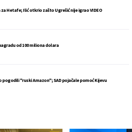
a Hetafe; Ilić otkrio zašto Ugrešić nije igrao VIDEO
 nagradu od 100 miliona dolara
vo pogodili "ruski Amazon"; SAD pojačale pomoć Kijevu