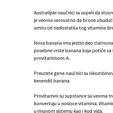
Australijski naučnici su uspeli da st
je veoma verovatno da bi one ubuduće
umiru od nedostatka tog vitamina šir
Nova banana ima jestivi deo zlatnona
posebne vrste banana koja potiče sa 
provitaminom-A.
Preuzete gene naučnici su iskombinov
kevendiš banana.
Provitamini su supstance sa veoma mal
konvertuju u nosioce vitamina. Vitamin
u imunom sistemu kao i kod vida.