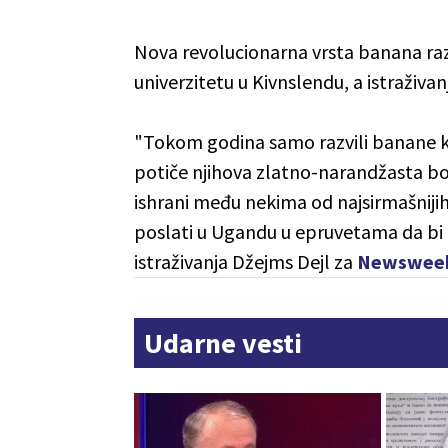
Nova revolucionarna vrsta banana raz
univerzitetu u Kivnslendu, a istraživanj
"Tokom godina samo razvili banane ko
potiče njihova zlatno-narandžasta boja
ishrani među nekima od najsirmašnijih z
poslati u Ugandu u epruvetama da bi 
istraživanja Džejms Dejl za
Newswee
Udarne vesti