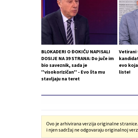
BLOKADERI O ĐOKIĆU NAPISALI
Vetirani
DOSIJE NA 39 STRANA: Do juče im
kandidat
bio saveznik, sada je
evo koja
''visokorizičan'' - Evo šta mu
liste!
stavljaju na teret
Ovo je arhivirana verzija originalne stranice
i njen sadržaj ne odgovaraju originalnoj verzi