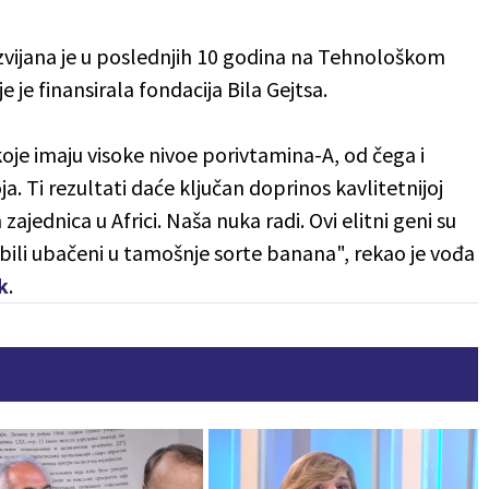
vijana je u poslednjih 10 godina na Tehnološkom
e je finansirala fondacija Bila Gejtsa.
je imaju visoke nivoe porivtamina-A, od čega i
. Ti rezultati daće ključan doprinos kavlitetnijoj
ajednica u Africi. Naša nuka radi. Ovi elitni geni su
bili ubačeni u tamošnje sorte banana", rekao je vođa
k
.