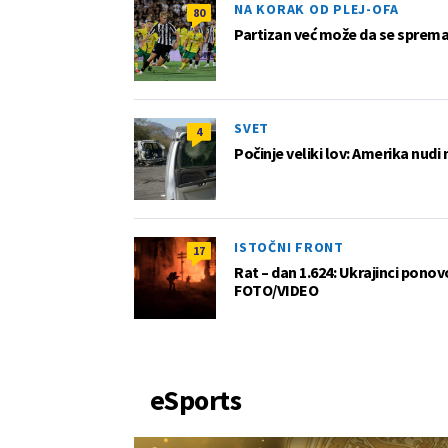
NA KORAK OD PLEJ-OFA
80
Partizan već može da se sprema z
SVET
4
Počinje veliki lov: Amerika nudi
ISTOČNI FRONT
17
Rat – dan 1.624: Ukrajinci pono
FOTO/VIDEO
eSports