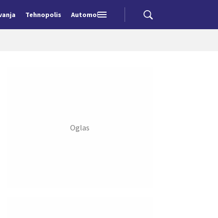
vanja
Tehnopolis
Automobili