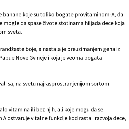
vore banane koje su toliko bogate provitaminom-A, da
 mogle da spase živote stotinama hiljada dece koja
om sveta.
randžaste boje, a nastala je preuzimanjem gena iz
Papue Nove Gvineje i koja je veoma bogata
ali sa, na svetu najrasprostranjenijom sortom
o vitamina ili bez njih, ali koje mogu da se
 A ostvaruje vitalne funkcije kod rasta i razvoja dece,