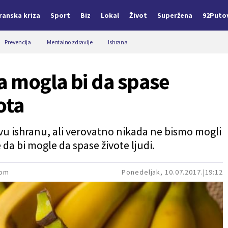
Iranska kriza
Sport
Biz
Lokal
Život
Superžena
92Puto
Prevencija
Mentalno zdravlje
Ishrana
a mogla bi da spase
ota
avu ishranu, ali verovatno nikada ne bismo mogli
da bi mogle da spase živote ljudi.
com
Ponedeljak, 10.07.2017.
19:12