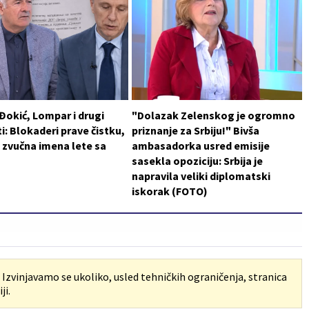
 Đokić, Lompar i drugi
"Dolazak Zelenskog je ogromno
i: Blokaderi prave čistku,
priznanje za Srbiju!" Bivša
 zvučna imena lete sa
ambasadorka usred emisije
sasekla opoziciju: Srbija je
napravila veliki diplomatski
iskorak (FOTO)
. Izvinjavamo se ukoliko, usled tehničkih ograničenja, stranica
ji.