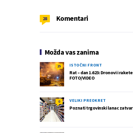
Komentari
28
Možda vas zanima
ISTOČNI FRONT
25
Rat – dan 1.623: Dronovi i raket
FOTO/VIDEO
VELIKI PREOKRET
0
Poznati trgovinski lanac zatvar