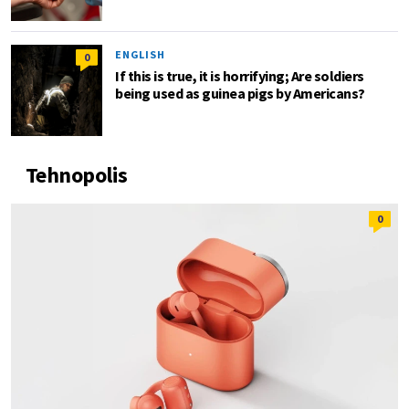
ENGLISH
0
If this is true, it is horrifying; Are soldiers
being used as guinea pigs by Americans?
Tehnopolis
0