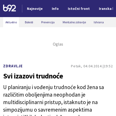
Najnovije
Info
Istočni front
Iranska kr
Nova vest
Aktuelno
Bolesti
Prevencija
Mentalno zdravlje
Ishrana
ZDRAVLJE
Petak, 04.04.2014.
19:52
Svi izazovi trudnoće
U planiranju i vođenju trudnoće kod žena sa
različitim oboljenjima neophodan je
multidisciplinarni pristup, istaknuto je na
simpozijumu o savremenim aspektima