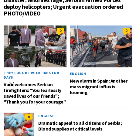
deploy helicopters; Urgent evacuation ordered
PHOTO/VIDEO
0
0
THEY FOUGHT WILDFIRES FOR
ENGLISH
DAYS
New alarm in Spain: Another
Vučić welcomes Serbian
mass migrant influx is
firefighters: "You fearlessly
looming
saved lives of our friends";
"Thank you for your courage"
ENGLISH
0
Dramatic appeal to all citizens of Serbia;
Blood supplies at critical levels