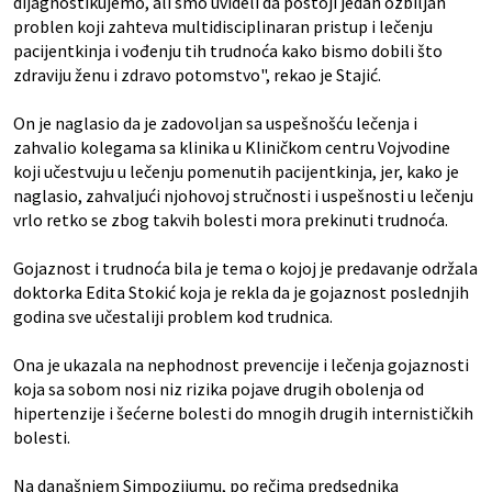
dijagnostikujemo, ali smo uvideli da postoji jedan ozbiljan
problen koji zahteva multidisciplinaran pristup i lečenju
pacijentkinja i vođenju tih trudnoća kako bismo dobili što
zdraviju ženu i zdravo potomstvo", rekao je Stajić.
On je naglasio da je zadovoljan sa uspešnošću lečenja i
zahvalio kolegama sa klinika u Kliničkom centru Vojvodine
koji učestvuju u lečenju pomenutih pacijentkinja, jer, kako je
naglasio, zahvaljući njohovoj stručnosti i uspešnosti u lečenju
vrlo retko se zbog takvih bolesti mora prekinuti trudnoća.
Gojaznost i trudnoća bila je tema o kojoj je predavanje održala
doktorka Edita Stokić koja je rekla da je gojaznost poslednjih
godina sve učestaliji problem kod trudnica.
Ona je ukazala na nephodnost prevencije i lečenja gojaznosti
koja sa sobom nosi niz rizika pojave drugih obolenja od
hipertenzije i šećerne bolesti do mnogih drugih internističkih
bolesti.
Na današnjem Simpozijumu, po rečima predsednika