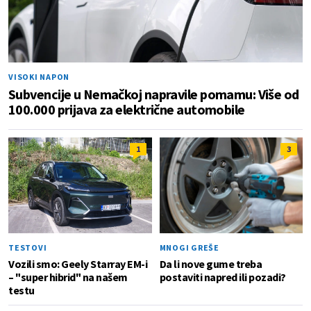
VISOKI NAPON
Subvencije u Nemačkoj napravile pomamu: Više od
100.000 prijava za električne automobile
1
3
TESTOVI
MNOGI GREŠE
Vozili smo: Geely Starray EM-i
Da li nove gume treba
– "super hibrid" na našem
postaviti napred ili pozadi?
testu