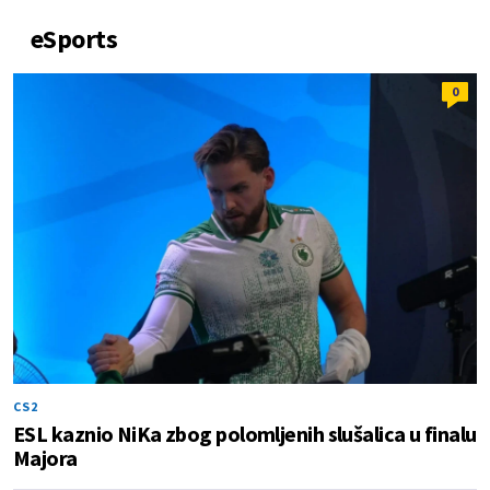
eSports
0
CS2
ESL kaznio NiKa zbog polomljenih slušalica u finalu
Majora