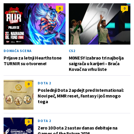
0
0
DOMAĆA SCENA
CS2
Prijave za letnji Hearthstone
M0NESY izabrao tri najbolja
TURNIR su otvorene!
saigrača u karijeri – Braća
Kovač na vrhu liste
DOTA 2
0
Poslednji Dota 2 apdejt pred International:
Novi peč, MMR reset, Fantasy i još mnogo
toga
DOTA 2
0
Zero 10 Dota 2 sastav danas debituje na
Games of the Future 2026