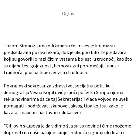
Tokom Simpozijuma održane su četiri sesije kojima su
predsedavala po dva lekara, dok je ukupno bilo 19 predavača
koji su govorili o različitim vrstama bolesti u trudnoći, kao što
su dijabetes, gojaznost, hemostazni poremećaji, lupus i
trudnoća, plućna hipertenzija i trudnoća...
Pokrajinski sekretar za zdravstvo, socijalnu politiku i
demografiju Vesna Kopitović je uoči početka Simpozijuma
rekla novinarima da će taj Sekretarijat i Vlada Vojvodine uvek
pomagati i podržavati skupove takvog tipa koji su, kako je
kazala, i naučni i nastavni i edukativni.
"Cilj ovih skupova je da vidimo šta su to novine i čime možemo
doprineti da naše pacijentkinje trudnoću izguraju do kraja i