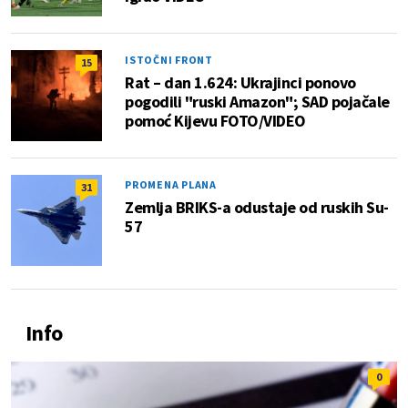
ISTOČNI FRONT
15
Rat – dan 1.624: Ukrajinci ponovo
pogodili "ruski Amazon"; SAD pojačale
pomoć Kijevu FOTO/VIDEO
PROMENA PLANA
31
Zemlja BRIKS-a odustaje od ruskih Su-
57
Info
0