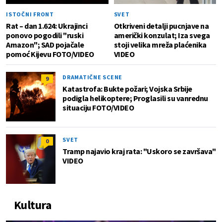
ISTOČNI FRONT
SVET
Rat – dan 1.624: Ukrajinci
Otkriveni detalji pucnjave na
ponovo pogodili "ruski
američki konzulat; Iza svega
Amazon"; SAD pojačale
stoji velika mreža plaćenika
pomoć Kijevu FOTO/VIDEO
VIDEO
DRAMATIČNE SCENE
9
Katastrofa: Bukte požari; Vojska Srbije
podigla helikoptere; Proglasili su vanrednu
situaciju FOTO/VIDEO
SVET
0
Tramp najavio kraj rata: "Uskoro se završava"
VIDEO
Kultura