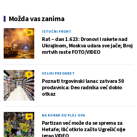
Možda vas zanima
ISTOČNI FRONT
25
Rat – dan 1.623: Dronovi i rakete nad
Ukrajinom, Moskva udara sve jače; Broj
mrtvih raste FOTO/VIDEO
VELIKI PREOKRET
0
Poznati trgovinski lanac zatvara 50
prodavnica: Deo radnika već dobio
otkaz
NA KORAK OD PLEJ-OFA
40
Partizan već može da se sprema za
Hetafe; Ilić otkrio zašto Ugrešić nije
igrao VIDEO