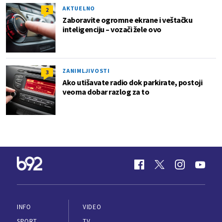
AKTUELNO
2
Zaboravite ogromne ekrane i veštačku
inteligenciju – vozači žele ovo
ZANIMLJIVOSTI
3
Ako utišavate radio dok parkirate, postoji
veoma dobar razlog za to
INFO
VIDEO
SPORT
TV