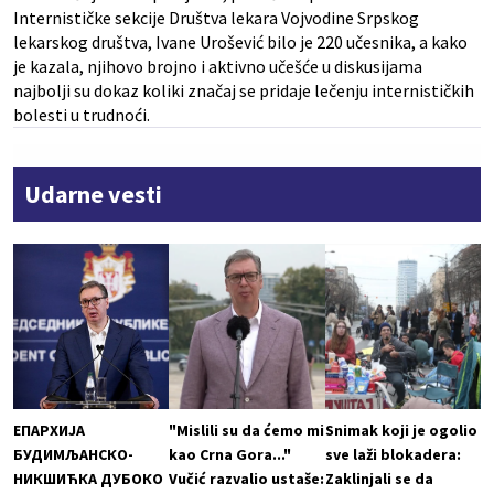
Internističke sekcije Društva lekara Vojvodine Srpskog
lekarskog društva, Ivane Urošević bilo je 220 učesnika, a kako
je kazala, njihovo brojno i aktivno učešće u diskusijama
najbolji su dokaz koliki značaj se pridaje lečenju internističkih
bolesti u trudnoći.
Udarne vesti
ЕПАРХИЈА
"Mislili su da ćemo mi
Snimak koji je ogolio
БУДИМЉАНСКО-
kao Crna Gora..."
sve laži blokadera:
НИКШИЋКА ДУБОКО
Vučić razvalio ustaše:
Zaklinjali se da