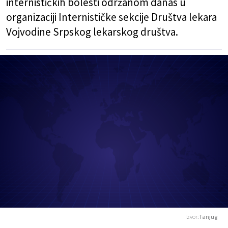
internističkih bolesti održanom danas u
organizaciji Internističke sekcije Društva lekara
Vojvodine Srpskog lekarskog društva.
Izvor:
Tanjug