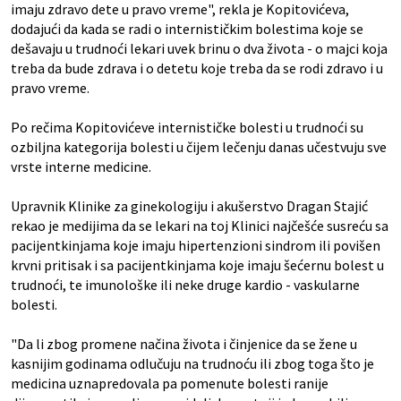
imaju zdravo dete u pravo vreme", rekla je Kopitovićeva,
dodajući da kada se radi o internističkim bolestima koje se
dešavaju u trudnoći lekari uvek brinu o dva života - o majci koja
treba da bude zdrava i o detetu koje treba da se rodi zdravo i u
pravo vreme.
Po rečima Kopitovićeve internističke bolesti u trudnoći su
ozbiljna kategorija bolesti u čijem lečenju danas učestvuju sve
vrste interne medicine.
Upravnik Klinike za ginekologiju i akušerstvo Dragan Stajić
rekao je medijima da se lekari na toj Klinici najčešće susreću sa
pacijentkinjama koje imaju hipertenzioni sindrom ili povišen
krvni pritisak i sa pacijentkinjama koje imaju šećernu bolest u
trudnoći, te imunološke ili neke druge kardio - vaskularne
bolesti.
"Da li zbog promene načina života i činjenice da se žene u
kasnijim godinama odlučuju na trudnoću ili zbog toga što je
medicina uznapredovala pa pomenute bolesti ranije