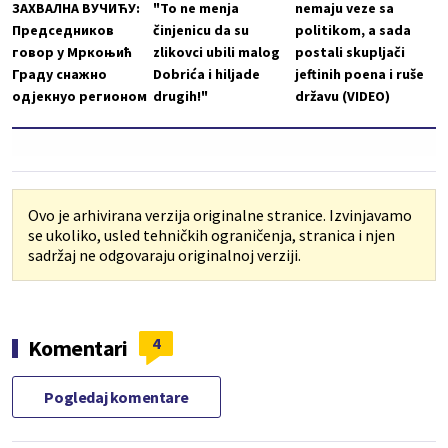
ЗАХВАЛНА ВУЧИЋУ:
"To ne menja
nemaju veze sa
Председников
činjenicu da su
politikom, a sada
говор у Мркоњић
zlikovci ubili malog
postali skupljači
Граду снажно
Dobrića i hiljade
jeftinih poena i ruše
одјекнуо регионом
drugih!"
državu (VIDEO)
Ovo je arhivirana verzija originalne stranice. Izvinjavamo
se ukoliko, usled tehničkih ograničenja, stranica i njen
sadržaj ne odgovaraju originalnoj verziji.
4
Komentari
Pogledaj komentare