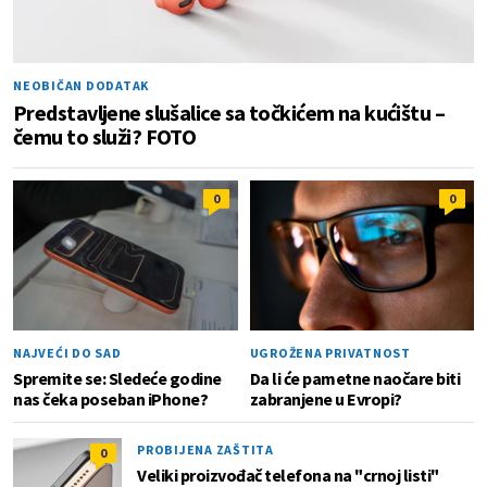
NEOBIČAN DODATAK
Predstavljene slušalice sa točkićem na kućištu –
čemu to služi? FOTO
0
0
NAJVEĆI DO SAD
UGROŽENA PRIVATNOST
Spremite se: Sledeće godine
Da li će pametne naočare biti
nas čeka poseban iPhone?
zabranjene u Evropi?
PROBIJENA ZAŠTITA
0
Veliki proizvođač telefona na "crnoj listi"