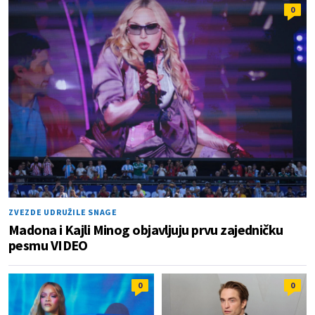
0
ZVEZDE UDRUŽILE SNAGE
Madona i Kajli Minog objavljuju prvu zajedničku
pesmu VIDEO
0
0