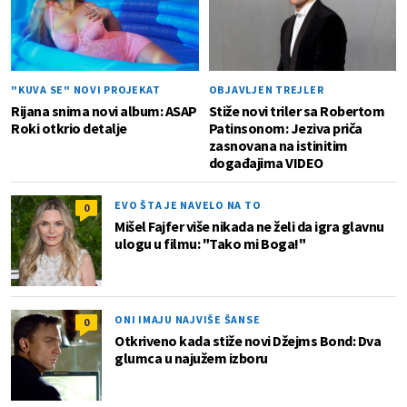
"KUVA SE" NOVI PROJEKAT
OBJAVLJEN TREJLER
Rijana snima novi album: ASAP
Stiže novi triler sa Robertom
Roki otkrio detalje
Patinsonom: Jeziva priča
zasnovana na istinitim
događajima VIDEO
EVO ŠTA JE NAVELO NA TO
0
Mišel Fajfer više nikada ne želi da igra glavnu
ulogu u filmu: "Tako mi Boga!"
ONI IMAJU NAJVIŠE ŠANSE
0
Otkriveno kada stiže novi Džejms Bond: Dva
glumca u najužem izboru