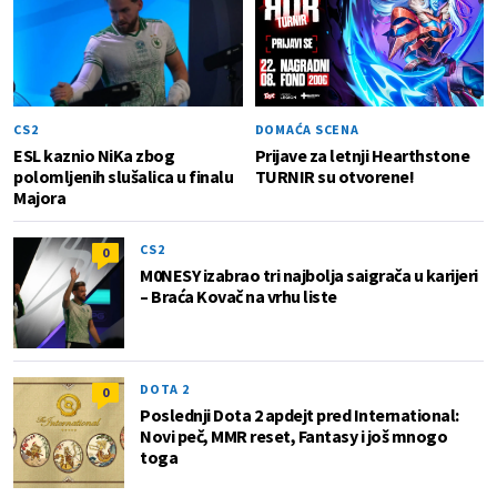
CS2
DOMAĆA SCENA
ESL kaznio NiKa zbog
Prijave za letnji Hearthstone
polomljenih slušalica u finalu
TURNIR su otvorene!
Majora
CS2
0
M0NESY izabrao tri najbolja saigrača u karijeri
– Braća Kovač na vrhu liste
DOTA 2
0
Poslednji Dota 2 apdejt pred International:
Novi peč, MMR reset, Fantasy i još mnogo
toga