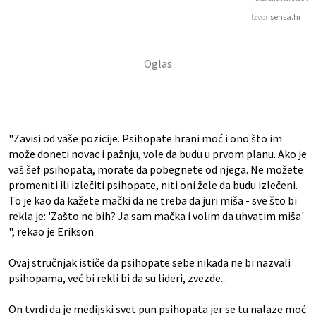
Izvor:
sensa.hr
"Zavisi od vaše pozicije. Psihopate hrani moć i ono što im
može doneti novac i pažnju, vole da budu u prvom planu. Ako je
vaš šef psihopata, morate da pobegnete od njega. Ne možete
promeniti ili izlečiti psihopate, niti oni žele da budu izlečeni.
To je kao da kažete mački da ne treba da juri miša - sve što bi
rekla je: 'Zašto ne bih? Ja sam mačka i volim da uhvatim miša'
", rekao je Erikson
Ovaj stručnjak ističe da psihopate sebe nikada ne bi nazvali
psihopama, već bi rekli bi da su lideri, zvezde...
On tvrdi da je medijski svet pun psihopata jer se tu nalaze moć