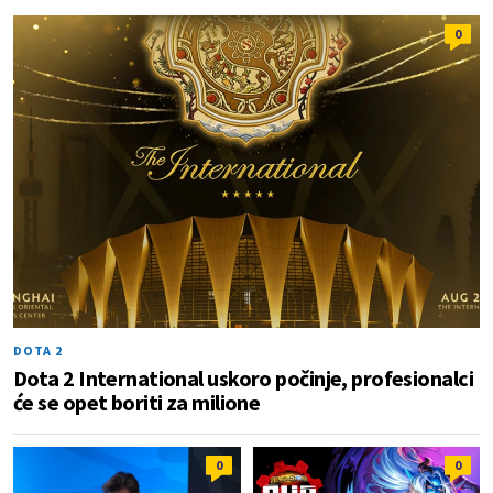
0
DOTA 2
Dota 2 International uskoro počinje, profesionalci
će se opet boriti za milione
0
0