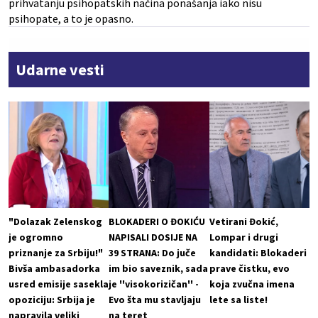
prihvatanju psihopatskih načina ponašanja iako nisu
psihopate, a to je opasno.
Udarne vesti
"Dolazak Zelenskog
BLOKADERI O ĐOKIĆU
Vetirani Đokić,
je ogromno
NAPISALI DOSIJE NA
Lompar i drugi
priznanje za Srbiju!"
39 STRANA: Do juče
kandidati: Blokaderi
Bivša ambasadorka
im bio saveznik, sada
prave čistku, evo
usred emisije sasekla
je ''visokorizičan'' -
koja zvučna imena
opoziciju: Srbija je
Evo šta mu stavljaju
lete sa liste!
napravila veliki
na teret