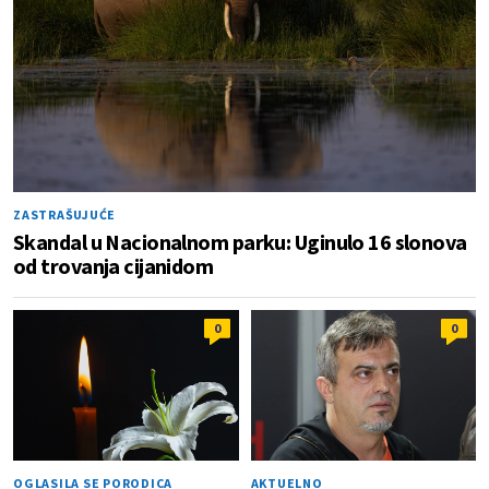
ZASTRAŠUJUĆE
Skandal u Nacionalnom parku: Uginulo 16 slonova
od trovanja cijanidom
0
0
OGLASILA SE PORODICA
AKTUELNO