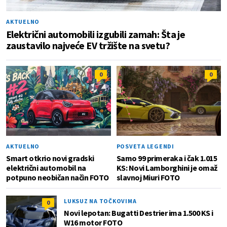
AKTUELNO
Električni automobili izgubili zamah: Šta je
zaustavilo najveće EV tržište na svetu?
0
0
AKTUELNO
POSVETA LEGENDI
Smart otkrio novi gradski
Samo 99 primeraka i čak 1.015
električni automobil na
KS: Novi Lamborghini je omaž
potpuno neobičan način FOTO
slavnoj Miuri FOTO
LUKSUZ NA TOČKOVIMA
0
Novi lepotan: Bugatti Destrier ima 1.500 KS i
W16 motor FOTO