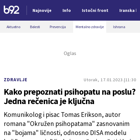
Najnovije
Info
Istočni front
Iranska kr
Nova vest
Aktuelno
Bolesti
Prevencija
Mentalno zdravlje
Ishrana
ZDRAVLJE
Utorak, 17.01.2023.
11:30
Kako prepoznati psihopatu na poslu?
Jedna rečenica je ključna
Komunikolog i pisac Tomas Erikson, autor
romana "Okružen psihopatama" zasnovanim
na "bojama" ličnosti, odnosno DISA modelu