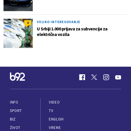
VELIKO INTERESOVANJE
0
U Srbiji 1.000 prijava za subvencije za
električna vozila
INFO
VIDEO
SPORT
TV
BIZ
ENGLISH
ŽIVOT
VREME