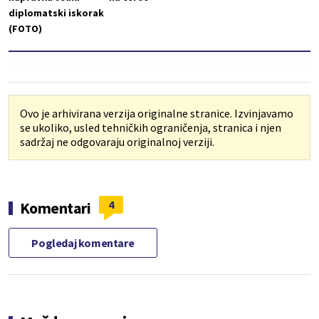
diplomatski iskorak
(FOTO)
Ovo je arhivirana verzija originalne stranice. Izvinjavamo
se ukoliko, usled tehničkih ograničenja, stranica i njen
sadržaj ne odgovaraju originalnoj verziji.
4
Komentari
Pogledaj komentare