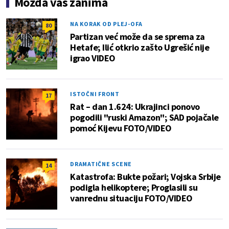
Možda vas zanima
NA KORAK OD PLEJ-OFA
80
Partizan već može da se sprema za
Hetafe; Ilić otkrio zašto Ugrešić nije
igrao VIDEO
ISTOČNI FRONT
17
Rat – dan 1.624: Ukrajinci ponovo
pogodili "ruski Amazon"; SAD pojačale
pomoć Kijevu FOTO/VIDEO
DRAMATIČNE SCENE
14
Katastrofa: Bukte požari; Vojska Srbije
podigla helikoptere; Proglasili su
vanrednu situaciju FOTO/VIDEO