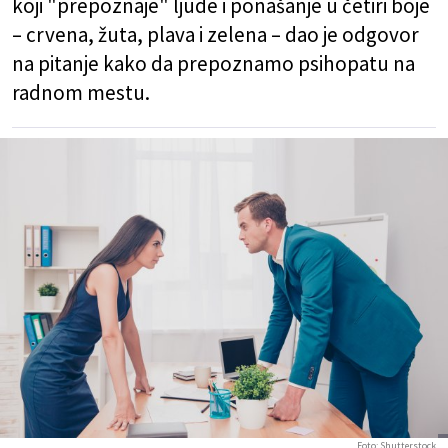
koji "prepoznaje" ljude i ponašanje u četiri boje
– crvena, žuta, plava i zelena – dao je odgovor
na pitanje kako da prepoznamo psihopatu na
radnom mestu.
Foto: Shutterstock