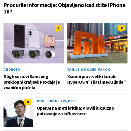
Procurile informacije: Objavljeno kad stiže iPhone
18?
1
0
ANDROID
RANIJE OD OČEKIVANOG
Stigli su novi Samsung
Xiaomi pravi veliki korak:
preklopni kraljevi: Prodaja je
HyperOS 4 "silazi među ljude"
zvanično počela
POD LUPOM JAVNOSTI
0
OpenAI na meti kritika: Pravili luksuzno
putovanje za influensere