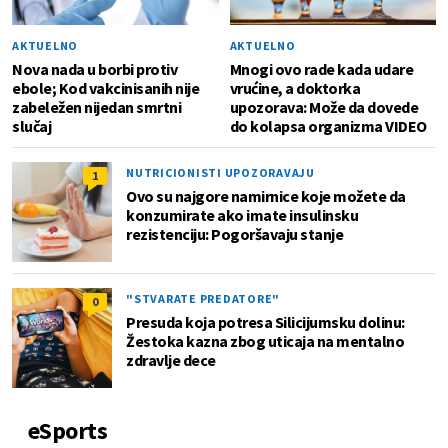
AKTUELNO
AKTUELNO
Nova nada u borbi protiv
Mnogi ovo rade kada udare
ebole; Kod vakcinisanih nije
vrućine, a doktorka
zabeležen nijedan smrtni
upozorava: Može da dovede
slučaj
do kolapsa organizma VIDEO
NUTRICIONISTI UPOZORAVAJU
1
Ovo su najgore namirnice koje možete da
konzumirate ako imate insulinsku
rezistenciju: Pogoršavaju stanje
"STVARATE PREDATORE"
0
Presuda koja potresa Silicijumsku dolinu:
Žestoka kazna zbog uticaja na mentalno
zdravlje dece
eSports