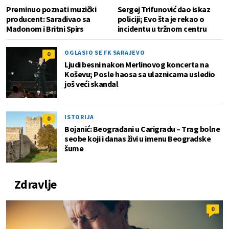
Preminuo poznati muzički
Sergej Trifunović dao iskaz
producent: Sarađivao sa
policiji; Evo šta je rekao o
Madonom i Britni Spirs
incidentu u tržnom centru
OGLASIO SE FK SARAJEVO
0
Ljudi besni nakon Merlinovog koncerta na
Koševu; Posle haosa sa ulaznicama usledio
još veći skandal
ISTORIJA
0
Bojanić: Beograđani u Carigradu – Тrag bolne
seobe koji i danas živi u imenu Beogradske
šume
Zdravlje
0