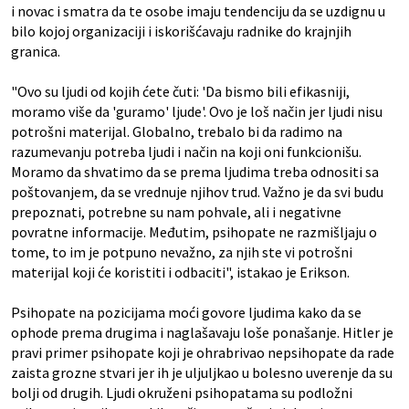
i novac i smatra da te osobe imaju tendenciju da se uzdignu u
bilo kojoj organizaciji i iskorišćavaju radnike do krajnjih
granica.
"Ovo su ljudi od kojih ćete čuti: 'Da bismo bili efikasniji,
moramo više da 'guramo' ljude'. Ovo je loš način jer ljudi nisu
potrošni materijal. Globalno, trebalo bi da radimo na
razumevanju potreba ljudi i način na koji oni funkcionišu.
Moramo da shvatimo da se prema ljudima treba odnositi sa
poštovanjem, da se vrednuje njihov trud. Važno je da svi budu
prepoznati, potrebne su nam pohvale, ali i negativne
povratne informacije. Međutim, psihopate ne razmišljaju o
tome, to im je potpuno nevažno, za njih ste vi potrošni
materijal koji će koristiti i odbaciti", istakao je Erikson.
Psihopate na pozicijama moći govore ljudima kako da se
ophode prema drugima i naglašavaju loše ponašanje. Hitler je
pravi primer psihopate koji je ohrabrivao nepsihopate da rade
zaista grozne stvari jer ih je uljuljkao u bolesno uverenje da su
bolji od drugih. Ljudi okruženi psihopatama su podložni