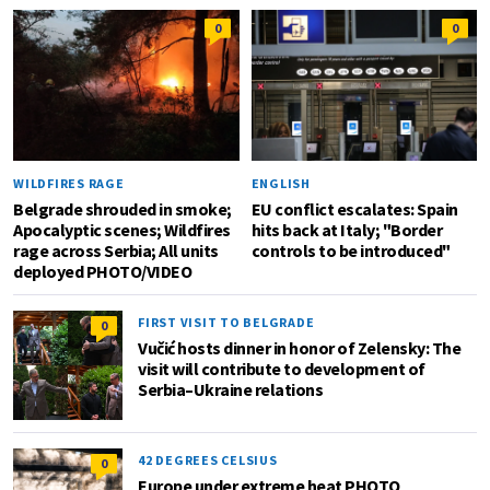
0
0
WILDFIRES RAGE
ENGLISH
Belgrade shrouded in smoke;
EU conflict escalates: Spain
Apocalyptic scenes; Wildfires
hits back at Italy; "Border
rage across Serbia; All units
controls to be introduced"
deployed PHOTO/VIDEO
FIRST VISIT TO BELGRADE
0
Vučić hosts dinner in honor of Zelensky: The
visit will contribute to development of
Serbia–Ukraine relations
42 DEGREES CELSIUS
0
Europe under extreme heat PHOTO