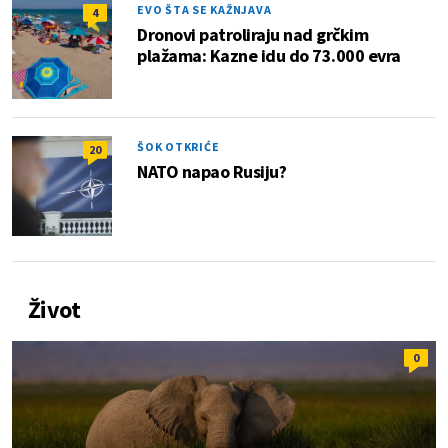
EVO ŠTA SE KAŽNJAVA
4
Dronovi patroliraju nad grčkim
plažama: Kazne idu do 73.000 evra
ŠOK OTKRIĆE
20
NATO napao Rusiju?
Život
0