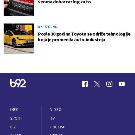
veoma dobar razlog za to
AKTUELNO
1
Posle 30 godina Toyota se odriče tehnologije
koja je promenila auto-industriju
INFO
VIDEO
SPORT
TV
BIZ
ENGLISH