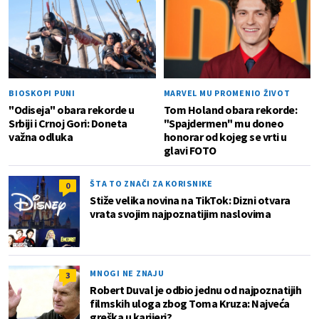
BIOSKOPI PUNI
MARVEL MU PROMENIO ŽIVOT
"Odiseja" obara rekorde u
Tom Holand obara rekorde:
Srbiji i Crnoj Gori: Doneta
"Spajdermen" mu doneo
važna odluka
honorar od kojeg se vrti u
glavi FOTO
ŠTA TO ZNAČI ZA KORISNIKE
0
Stiže velika novina na TikTok: Dizni otvara
vrata svojim najpoznatijim naslovima
MNOGI NE ZNAJU
3
Robert Duval je odbio jednu od najpoznatijih
filmskih uloga zbog Toma Kruza: Najveća
greška u karijeri?