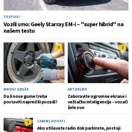
TESTOVI
Vozili smo: Geely Starray EM-i – "super hibrid" na
našem testu
3
2
MNOGI GREŠE
AKTUELNO
Da li nove gume treba
Zaboravite ogromne ekrane i
postaviti napred ili pozadi?
veštačku inteligenciju – vozači
žele ovo
ZANIMLJIVOSTI
3
Ako utišavate radio dok parkirate, postoji