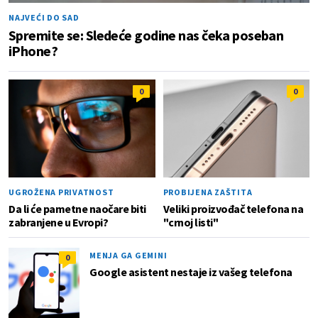
NAJVEĆI DO SAD
Spremite se: Sledeće godine nas čeka poseban
iPhone?
0
0
UGROŽENA PRIVATNOST
PROBIJENA ZAŠTITA
Da li će pametne naočare biti
Veliki proizvođač telefona na
zabranjene u Evropi?
"crnoj listi"
MENJA GA GEMINI
0
Google asistent nestaje iz vašeg telefona