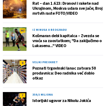
Rat – dan 1.623: Dronovi i rakete nad
Ukrajinom, Moskva udara sve jače; Broj
mrtvih raste FOTO/VIDEO
IZ MINUSA U BEOGRADU
367
Košmaran debi kapitalca – Zvezda se
vraća sa zaostatkom; "Da zaključimo o
Lukasenu..." VIDEO
VELIKI PREOKRET
0
Poznati trgovinski lanac zatvara 50
prodavnica: Deo radnika već dobio
otkaz
359,5 MILIONA
7
Istorijski ugovor za Nikolu Jokića