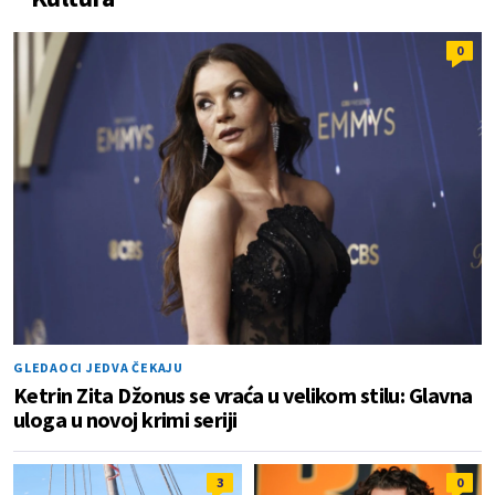
0
GLEDAOCI JEDVA ČEKAJU
Ketrin Zita Džonus se vraća u velikom stilu: Glavna
uloga u novoj krimi seriji
3
0