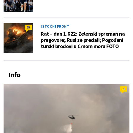
ISTOČNI FRONT
65
Rat – dan 1.622: Zelenski spreman na
pregovore; Rusi se predali; Pogođeni
turski brodovi u Crnom moru FOTO
Info
3