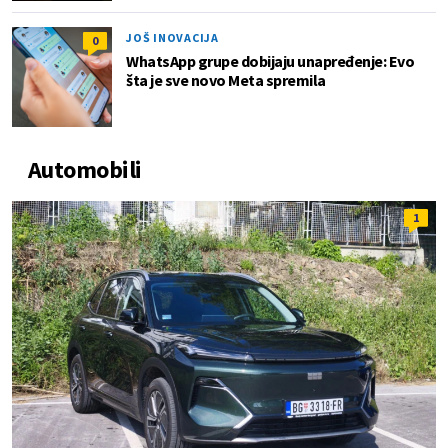
JOŠ INOVACIJA
0
WhatsApp grupe dobijaju unapređenje: Evo
šta je sve novo Meta spremila
Automobili
1