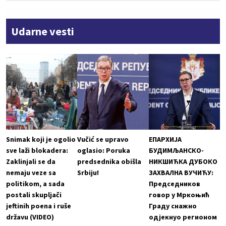
Udarne vesti
Snimak koji je ogolio
Vučić se upravo
ЕПАРХИЈА
sve laži blokadera:
oglasio: Poruka
БУДИМЉАНСКО-
Zaklinjali se da
predsednika obišla
НИКШИЋКА ДУБОКО
nemaju veze sa
Srbiju!
ЗАХВАЛНА ВУЧИЋУ:
politikom, a sada
Председников
postali skupljači
говор у Мркоњић
jeftinih poena i ruše
Граду снажно
državu (VIDEO)
одјекнуо регионом