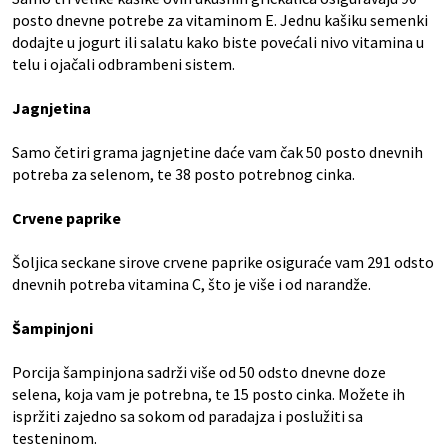
posto dnevne potrebe za vitaminom E. Jednu kašiku semenki
dodajte u jogurt ili salatu kako biste povećali nivo vitamina u
telu i ojačali odbrambeni sistem.
Jagnjetina
Samo četiri grama jagnjetine daće vam čak 50 posto dnevnih
potreba za selenom, te 38 posto potrebnog cinka.
Crvene paprike
Šoljica seckane sirove crvene paprike osiguraće vam 291 odsto
dnevnih potreba vitamina C, što je više i od narandže.
Šampinjoni
Porcija šampinjona sadrži više od 50 odsto dnevne doze
selena, koja vam je potrebna, te 15 posto cinka. Možete ih
ispržiti zajedno sa sokom od paradajza i poslužiti sa
testeninom.