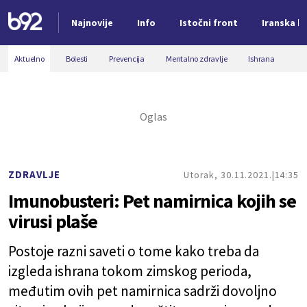
Najnovije
Info
Istočni front
Iranska kr
Nova vest
Aktuelno
Bolesti
Prevencija
Mentalno zdravlje
Ishrana
ZDRAVLJE
Utorak, 30.11.2021.
14:35
Imunobusteri: Pet namirnica kojih se
virusi plaše
Postoje razni saveti o tome kako treba da
izgleda ishrana tokom zimskog perioda,
međutim ovih pet namirnica sadrži dovoljno