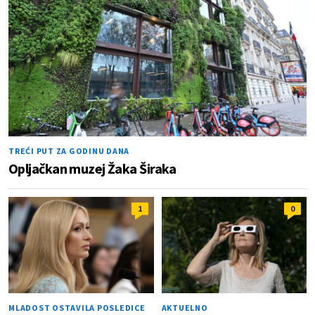
TREĆI PUT ZA GODINU DANA
Opljačkan muzej Žaka Širaka
1
0
MLADOST OSTAVILA POSLEDICE
AKTUELNO