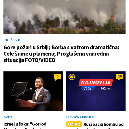
DRUŠTVO
Gore požari u Srbiji; Borba s vatrom dramatična;
Cele šume u plamenu; Proglašena vanredna
situacija FOTO/VIDEO
0
10
SVET
ISTOČNI FRONT
Izrael u šoku: "Gori od
UŽIVO
Rusi bacili bombu od