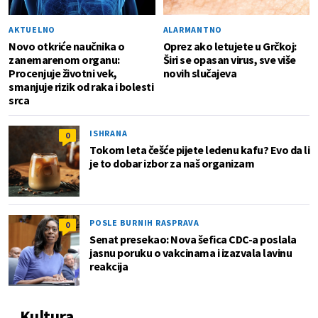
AKTUELNO
ALARMANTNO
Novo otkriće naučnika o
Oprez ako letujete u Grčkoj:
zanemarenom organu:
Širi se opasan virus, sve više
Procenjuje životni vek,
novih slučajeva
smanjuje rizik od raka i bolesti
srca
ISHRANA
0
Tokom leta češće pijete ledenu kafu? Evo da li
je to dobar izbor za naš organizam
POSLE BURNIH RASPRAVA
0
Senat presekao: Nova šefica CDC-a poslala
jasnu poruku o vakcinama i izazvala lavinu
reakcija
Kultura