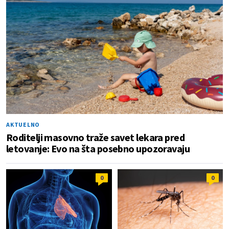
AKTUELNO
Roditelji masovno traže savet lekara pred
letovanje: Evo na šta posebno upozoravaju
0
0