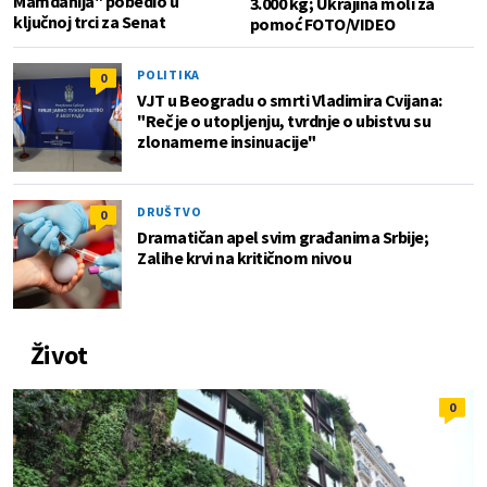
Mamdanija" pobedio u
3.000 kg; Ukrajina moli za
ključnoj trci za Senat
pomoć FOTO/VIDEO
POLITIKA
0
VJT u Beogradu o smrti Vladimira Cvijana:
"Reč je o utopljenju, tvrdnje o ubistvu su
zlonamerne insinuacije"
DRUŠTVO
0
Dramatičan apel svim građanima Srbije;
Zalihe krvi na kritičnom nivou
Život
0