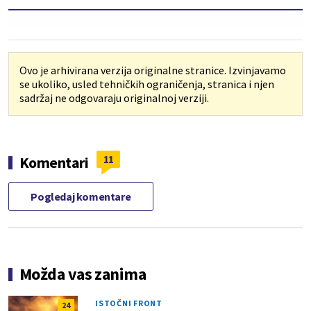
Ovo je arhivirana verzija originalne stranice. Izvinjavamo
se ukoliko, usled tehničkih ograničenja, stranica i njen
sadržaj ne odgovaraju originalnoj verziji.
11
Komentari
Pogledaj komentare
Možda vas zanima
ISTOČNI FRONT
24