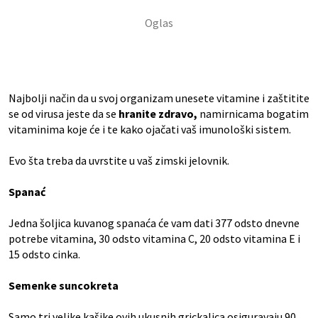
Najbolji način da u svoj organizam unesete vitamine i zaštitite
se od virusa jeste da se
hranite zdravo,
namirnicama bogatim
vitaminima koje će i te kako ojačati vaš imunološki sistem.
Evo šta treba da uvrstite u vaš zimski jelovnik.
Spanać
Jedna šoljica kuvanog spanaća će vam dati 377 odsto dnevne
potrebe vitamina, 30 odsto vitamina C, 20 odsto vitamina E i
15 odsto cinka.
Semenke suncokreta
Samo tri velike kašike ovih ukusnih grickalica osiguravaju 90