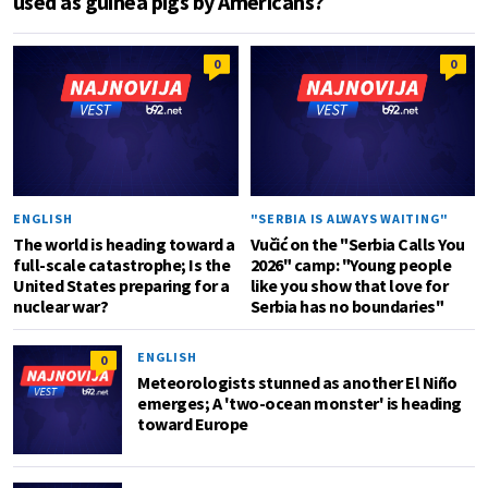
used as guinea pigs by Americans?
0
0
ENGLISH
"SERBIA IS ALWAYS WAITING"
The world is heading toward a
Vučić on the "Serbia Calls You
full-scale catastrophe; Is the
2026" camp: "Young people
United States preparing for a
like you show that love for
nuclear war?
Serbia has no boundaries"
ENGLISH
0
Meteorologists stunned as another El Niño
emerges; A 'two-ocean monster' is heading
toward Europe