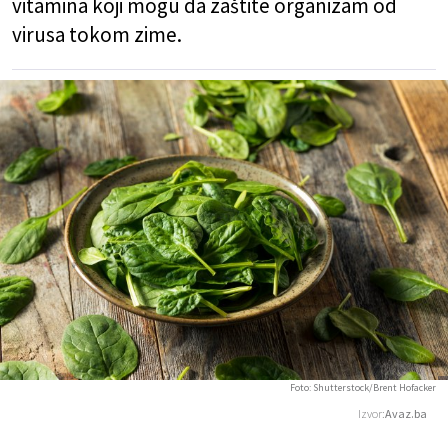
vitamina koji mogu da zaštite organizam od
virusa tokom zime.
Foto: Shutterstock/Brent Hofacker
Izvor:
Avaz.ba