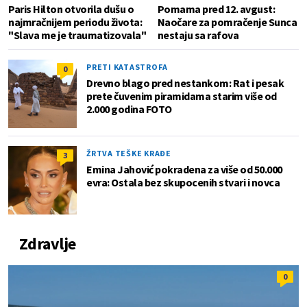
Paris Hilton otvorila dušu o
Pomama pred 12. avgust:
najmračnijem periodu života:
Naočare za pomračenje Sunca
"Slava me je traumatizovala"
nestaju sa rafova
PRETI KATASTROFA
0
Drevno blago pred nestankom: Rat i pesak
prete čuvenim piramidama starim više od
2.000 godina FOTO
ŽRTVA TEŠKE KRAĐE
3
Emina Jahović pokradena za više od 50.000
evra: Ostala bez skupocenih stvari i novca
Zdravlje
0