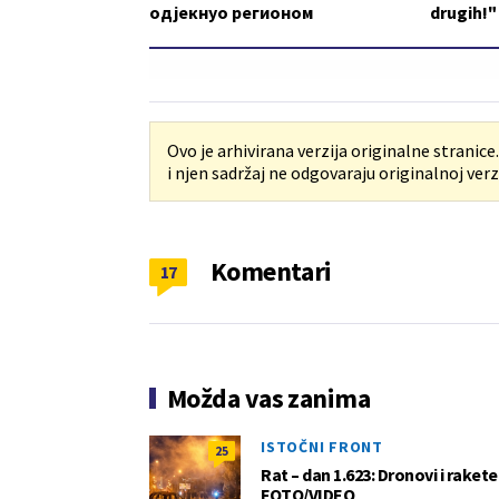
одјекнуо регионом
drugih!"
Ovo je arhivirana verzija originalne stranice
i njen sadržaj ne odgovaraju originalnoj verzi
Komentari
17
Možda vas zanima
ISTOČNI FRONT
25
Rat – dan 1.623: Dronovi i raket
FOTO/VIDEO