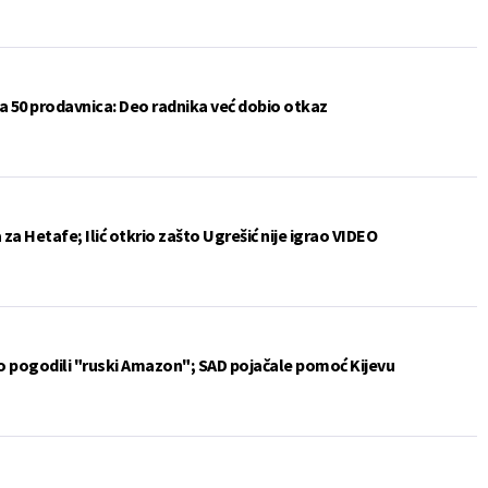
a 50 prodavnica: Deo radnika već dobio otkaz
a Hetafe; Ilić otkrio zašto Ugrešić nije igrao VIDEO
vo pogodili "ruski Amazon"; SAD pojačale pomoć Kijevu