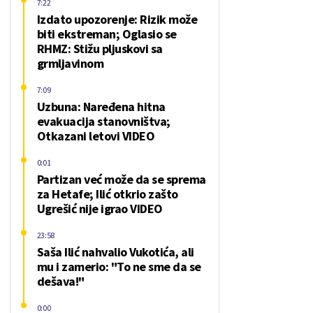
7:22
Izdato upozorenje: Rizik može
biti ekstreman; Oglasio se
RHMZ: Stižu pljuskovi sa
grmljavinom
7:09
Uzbuna: Naređena hitna
evakuacija stanovništva;
Otkazani letovi VIDEO
0:01
Partizan već može da se sprema
za Hetafe; Ilić otkrio zašto
Ugrešić nije igrao VIDEO
23:58
Saša Ilić nahvalio Vukotića, ali
mu i zamerio: "To ne sme da se
dešava!"
0:00