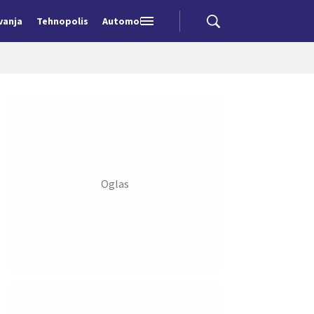
vanja
Tehnopolis
Automobili