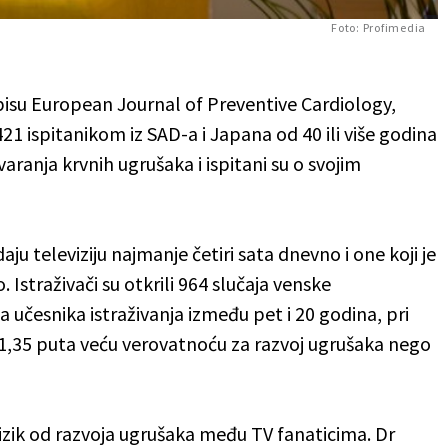
Foto: Profimedia
opisu European Journal of Preventive Cardiology,
421 ispitanikom iz SAD-a i Japana od 40 ili više godina
aranja krvnih ugrušaka i ispitani su o svojim
aju televiziju najmanje četiri sata dnevno i one koji je
 Istraživači su otkrili 964 slučaja venske
učesnika istraživanja između pet i 20 godina, pri
 1,35 puta veću verovatnoću za razvoj ugrušaka nego
rizik od razvoja ugrušaka među TV fanaticima. Dr