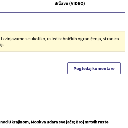
državu (VIDEO)
. Izvinjavamo se ukoliko, usled tehničkih ograničenja, stranica
ji.
Pogledaj komentare
e nad Ukrajinom, Moskva udara sve jače; Broj mrtvih raste