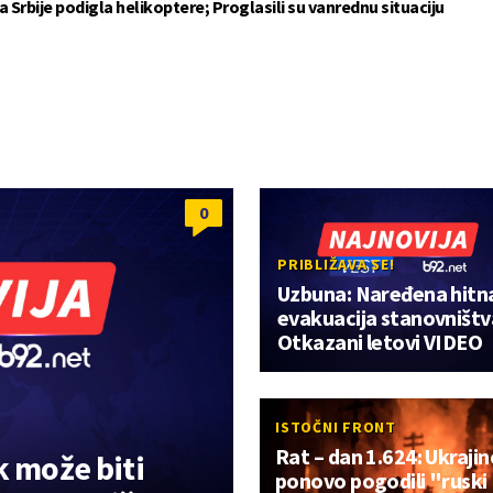
 Srbije podigla helikoptere; Proglasili su vanrednu situaciju
0
PRIBLIŽAVA SE!
Uzbuna: Naređena hitn
evakuacija stanovništv
Otkazani letovi VIDEO
ISTOČNI FRONT
Rat – dan 1.624: Ukrajin
k može biti
ponovo pogodili "ruski