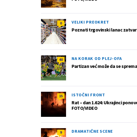
VELIKI PREOKRET
0
Poznati trgovinski lanac zatvar
NA KORAK OD PLEJ-OFA
40
Partizan već može da se sprema z
ISTOČNI FRONT
15
Rat – dan 1.624: Ukrajinci pono
FOTO/VIDEO
DRAMATIČNE SCENE
9