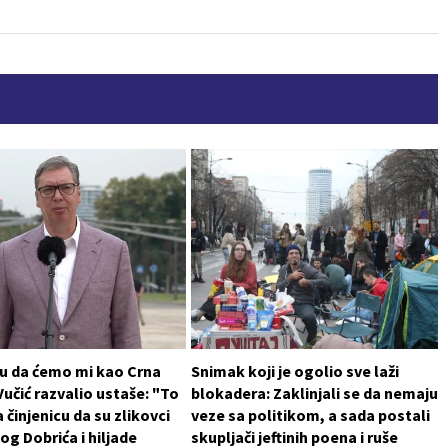
 su da ćemo mi kao Crna
Snimak koji je ogolio sve laži
 Vučić razvalio ustaše: "To
blokadera: Zaklinjali se da nemaju
 činjenicu da su zlikovci
veze sa politikom, a sada postali
log Dobrića i hiljade
skupljači jeftinih poena i ruše