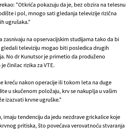
 rekao: "Otkrića pokazuju da je, bez obzira na telesnu
dište i pol, mnogo sati gledanja televizije rizična
ih ugrušaka."
a zasnivaju na opservacijskim studijama tako da bi
 gledali televiziju mogao biti posledica drugih
vlja. No dr Kunutsor je primetio da produženo
je činilac rizika za VTE.
e kreću nakon operacije ili tokom leta na duge
ite u skučenom položaju, krv se nakuplja u vašim
že izazvati krvne ugruške."
u, imaju tendenciju da jedu nezdrave grickalice koje
 krvnog pritiska, što povećava verovatnoću stvaranja