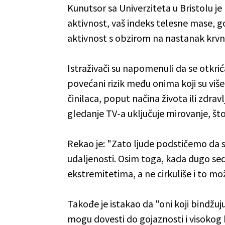
Kunutsor sa Univerziteta u Bristolu je
aktivnost, vaš indeks telesne mase, go
aktivnost s obzirom na nastanak krvn
Istraživači su napomenuli da se otkrić
povećani rizik među onima koji su više
činilaca, poput načina života ili zdra
gledanje TV-a uključuje mirovanje, što 
Rekao je: "Zato ljude podstičemo da s
udaljenosti. Osim toga, kada dugo sed
ekstremitetima, a ne cirkuliše i to mo
Takođe je istakao da "oni koji bindžuj
mogu dovesti do gojaznosti i visokog