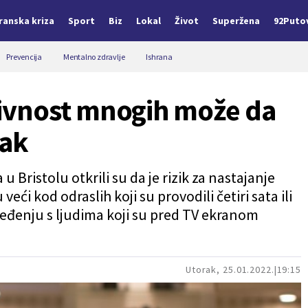
Iranska kriza
Sport
Biz
Lokal
Život
Superžena
92Puto
Prevencija
Mentalno zdravlje
Ishrana
ivnost mnogih može da
šak
 u Bristolu otkrili su da je rizik za nastajanje
eći kod odraslih koji su provodili četiri sata ili
ređenju s ljudima koji su pred TV ekranom
Utorak, 25.01.2022.
19:15