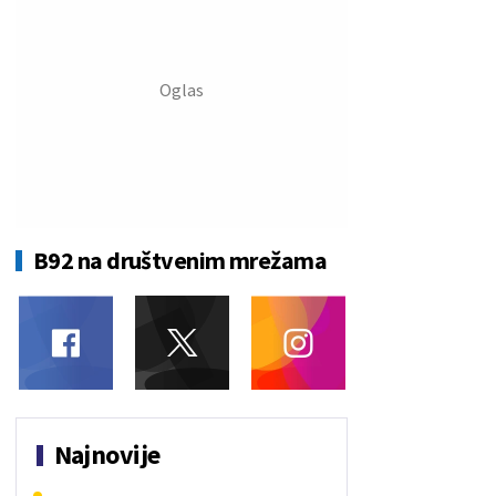
B92 na društvenim mrežama
Najnovije