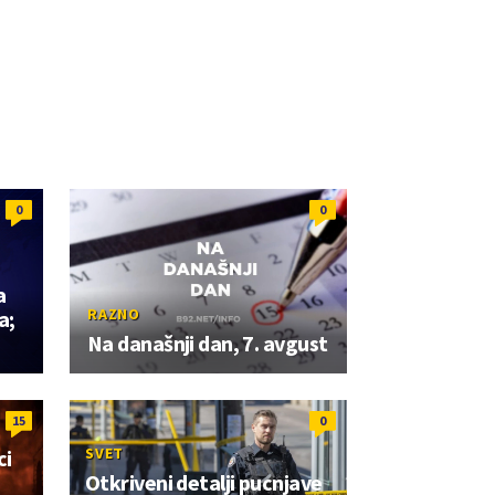
0
0
a
RAZNO
a;
Na današnji dan, 7. avgust
15
0
SVET
ci
Otkriveni detalji pucnjave