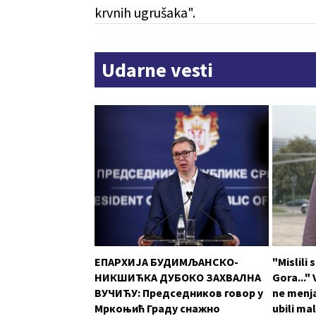
krvnih ugrušaka".
Udarne vesti
ЕПАРХИЈА БУДИМЉАНСКО-
"Mislili
НИКШИЋКА ДУБОКО ЗАХВАЛНА
Gora..."
ВУЧИЋУ: Председников говор у
ne menja
Мркоњић Граду снажно
ubili ma