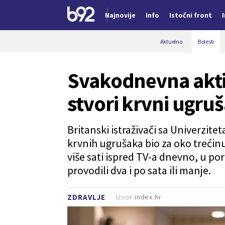
Najnovije
Info
Istočni front
Nova vest
Aktuelno
Bolesti
Svakodnevna akt
stvori krvni ugru
Britanski istraživači sa Univerziteta
krvnih ugrušaka bio za oko trećinu v
više sati ispred TV-a dnevno, u po
provodili dva i po sata ili manje.
Izvor:
index.hr
ZDRAVLJE