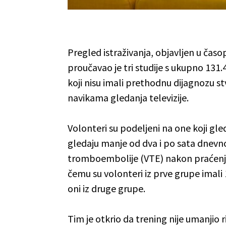
Pregled istraživanja, objavljen u čas
proučavao je tri studije s ukupno 131.
koji nisu imali prethodnu dijagnozu stv
navikama gledanja televizije.
Volonteri su podeljeni na one koji gled
gledaju manje od dva i po sata dnevno.
tromboembolije (VTE) nakon praćenja 
čemu su volonteri iz prve grupe imali
oni iz druge grupe.
Tim je otkrio da trening nije umanjio 