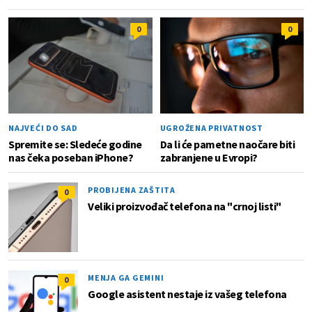
0
0
NAJVEĆI DO SAD
UGROŽENA PRIVATNOST
Spremite se: Sledeće godine
Da li će pametne naočare biti
nas čeka poseban iPhone?
zabranjene u Evropi?
PROBIJENA ZAŠTITA
0
Veliki proizvođač telefona na "crnoj listi"
MENJA GA GEMINI
0
Google asistent nestaje iz vašeg telefona