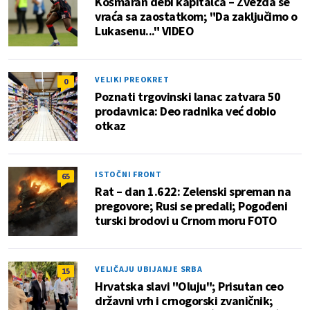
Košmaran debi kapitalca – Zvezda se
vraća sa zaostatkom; "Da zaključimo o
Lukasenu..." VIDEO
VELIKI PREOKRET
0
Poznati trgovinski lanac zatvara 50
prodavnica: Deo radnika već dobio
otkaz
ISTOČNI FRONT
65
Rat – dan 1.622: Zelenski spreman na
pregovore; Rusi se predali; Pogođeni
turski brodovi u Crnom moru FOTO
VELIČAJU UBIJANJE SRBA
15
Hrvatska slavi "Oluju"; Prisutan ceo
državni vrh i crnogorski zvaničnik;