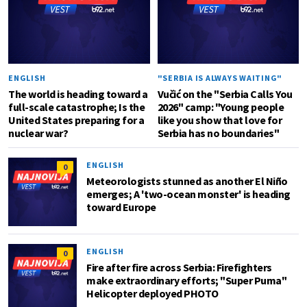
ENGLISH
"SERBIA IS ALWAYS WAITING"
The world is heading toward a
Vučić on the "Serbia Calls You
full-scale catastrophe; Is the
2026" camp: "Young people
United States preparing for a
like you show that love for
nuclear war?
Serbia has no boundaries"
ENGLISH
0
Meteorologists stunned as another El Niño
emerges; A 'two-ocean monster' is heading
toward Europe
ENGLISH
0
Fire after fire across Serbia: Firefighters
make extraordinary efforts; "Super Puma"
Helicopter deployed PHOTO