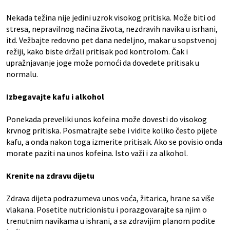
Nekada težina nije jedini uzrok visokog pritiska. Može biti od
stresa, nepravilnog načina života, nezdravih navika u isrhani,
itd. Vežbajte redovno pet dana nedeljno, makar u sopstvenoj
režiji, kako biste držali pritisak pod kontrolom. Čak i
upražnjavanje joge može pomoći da dovedete pritisak u
normalu.
Izbegavajte kafu i alkohol
Ponekada preveliki unos kofeina može dovesti do visokog
krvnog pritiska. Posmatrajte sebe i vidite koliko često pijete
kafu, a onda nakon toga izmerite pritisak. Ako se povisio onda
morate paziti na unos kofeina. Isto važi i za alkohol.
Krenite na zdravu dijetu
Zdrava dijeta podrazumeva unos voća, žitarica, hrane sa više
vlakana. Posetite nutricionistu i porazgovarajte sa njim o
trenutnim navikama u ishrani, a sa zdravijim planom pođite