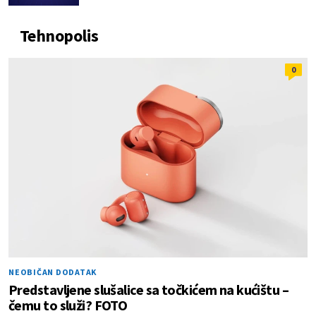
Tehnopolis
0
NEOBIČAN DODATAK
Predstavljene slušalice sa točkićem na kućištu –
čemu to služi? FOTO