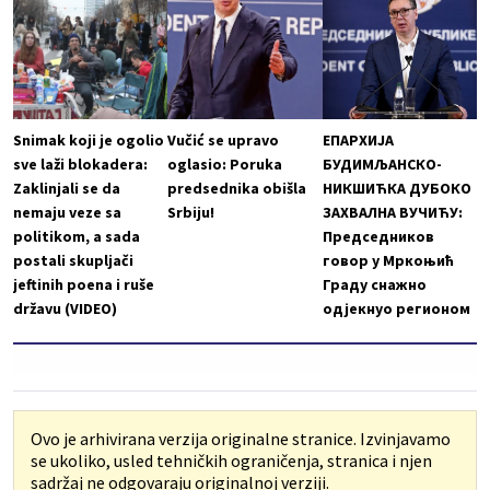
Snimak koji je ogolio
Vučić se upravo
ЕПАРХИЈА
sve laži blokadera:
oglasio: Poruka
БУДИМЉАНСКО-
Zaklinjali se da
predsednika obišla
НИКШИЋКА ДУБОКО
nemaju veze sa
Srbiju!
ЗАХВАЛНА ВУЧИЋУ:
politikom, a sada
Председников
postali skupljači
говор у Мркоњић
jeftinih poena i ruše
Граду снажно
državu (VIDEO)
одјекнуо регионом
Ovo je arhivirana verzija originalne stranice. Izvinjavamo
se ukoliko, usled tehničkih ograničenja, stranica i njen
sadržaj ne odgovaraju originalnoj verziji.