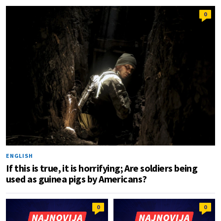
0
ENGLISH
If this is true, it is horrifying; Are soldiers being
used as guinea pigs by Americans?
0
0