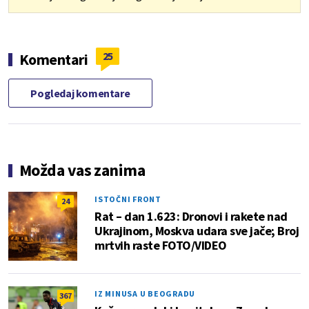
25
Komentari
Pogledaj komentare
Možda vas zanima
ISTOČNI FRONT
24
Rat – dan 1.623: Dronovi i rakete nad
Ukrajinom, Moskva udara sve jače; Broj
mrtvih raste FOTO/VIDEO
IZ MINUSA U BEOGRADU
367