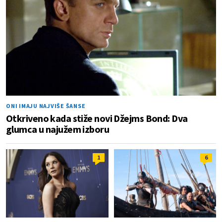
ONI IMAJU NAJVIŠE ŠANSE
Otkriveno kada stiže novi Džejms Bond: Dva
glumca u najužem izboru
1
6