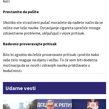
kući.
Prestanite da pušite
Ukoliko ste strastveni pušač moraćete da nađete način da se
rešite ove loše navike. Ostavljanje cigareta sprečiće mnoge
zdravstvene probleme, uključujući i visok pritisak.
Redovno proveravajte pritisak
Bilo bi zgodno da češće proveravate pritisak i pratite kako
vaše telo reaguje na dijetu i vežbu. To će vam biti dodatna
motivacija da se novih i zdravijih navika pridržavate u
budućnosti.
Udarne vesti