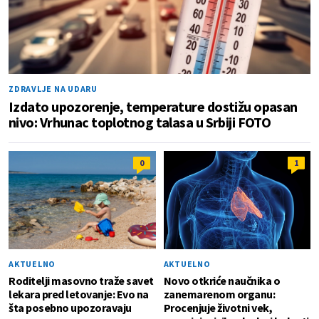
ZDRAVLJE NA UDARU
Izdato upozorenje, temperature dostižu opasan
nivo: Vrhunac toplotnog talasa u Srbiji FOTO
0
1
AKTUELNO
AKTUELNO
Roditelji masovno traže savet
Novo otkriće naučnika o
lekara pred letovanje: Evo na
zanemarenom organu:
šta posebno upozoravaju
Procenjuje životni vek,