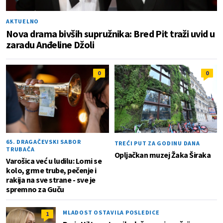
AKTUELNO
Nova drama bivših supružnika: Bred Pit traži uvid u
zaradu Anđeline Džoli
0
0
65. DRAGAČEVSKI SABOR
TREĆI PUT ZA GODINU DANA
TRUBAČA
Opljačkan muzej Žaka Širaka
Varošica već u ludilu: Lomi se
kolo, grme trube, pečenje i
rakija na sve strane - sve je
spremno za Guču
MLADOST OSTAVILA POSLEDICE
1