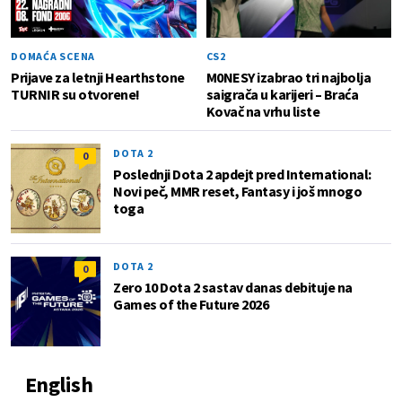
DOMAĆA SCENA
CS2
Prijave za letnji Hearthstone
M0NESY izabrao tri najbolja
TURNIR su otvorene!
saigrača u karijeri – Braća
Kovač na vrhu liste
DOTA 2
0
Poslednji Dota 2 apdejt pred International:
Novi peč, MMR reset, Fantasy i još mnogo
toga
DOTA 2
0
Zero 10 Dota 2 sastav danas debituje na
Games of the Future 2026
English