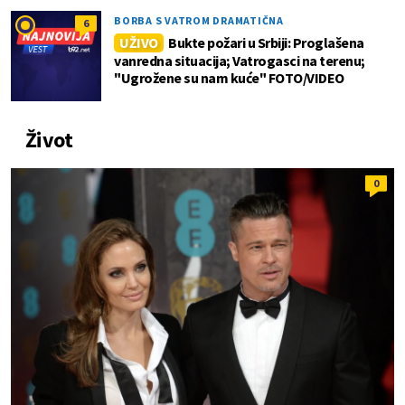
BORBA S VATROM DRAMATIČNA
6
UŽIVO
Bukte požari u Srbiji: Proglašena
vanredna situacija; Vatrogasci na terenu;
"Ugrožene su nam kuće" FOTO/VIDEO
Život
0