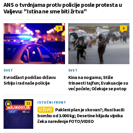
ANS o tvrdnjama protiv policije posle protesta u
Valjevu: "Istina ne sme biti žrtva"
0
0
SVET
SVET
Evrodžast podržao državu
Kina na nogama; Stiže
Srbiju i rad naše policije
trinaesti tajfun; Evakuacije su
već počele; Očekuje se potop
ISTOČNI FRONT
11
UŽIVO
Pakleni plan je skovan?; Rusi bacili
bombu od 3.000 kg; Desetine hiljada vijnika
čeka naređenje FOTO/VIDEO