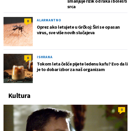
smanjuje rizik od raka i bolesti
srca
ALARMANTNO
0
Oprez ako letujete u Grčkoj: Širi se opasan
virus, sve više novih slučajeva
ISHRANA
0
Tokom leta češće pijete ledenu kafu? Evo da li
je to dobar izbor za naš organizam
Kultura
0