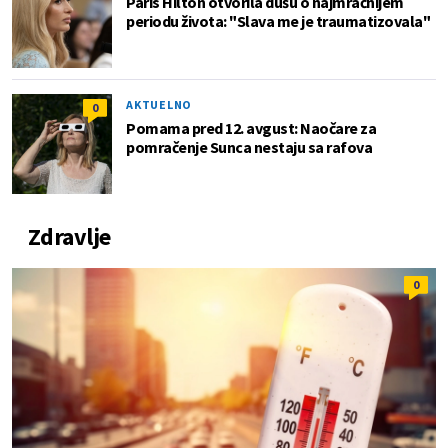
Paris Hilton otvorila dušu o najmračnijem
periodu života: "Slava me je traumatizovala"
AKTUELNO
0
Pomama pred 12. avgust: Naočare za
pomračenje Sunca nestaju sa rafova
Zdravlje
0