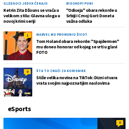
GLEDAOCI JEDVA ČEKAJU
BIOSKOPI PUNI
Ketrin Zita Džouns se vraća u
"Odiseja" obara rekorde u
velikom stilu: Glavna uloga u
Srbiji i Crnoj Gori: Doneta
novoj krimi seriji
važna odluka
MARVEL MU PROMENIO ŽIVOT
1
Tom Holand obara rekorde: "Spajdermen"
mu doneo honorar od kojeg se vrti u glavi
FOTO
ŠTA TO ZNAČI ZA KORISNIKE
0
Stiže velika novina na TikTok: Dizni otvara
vrata svojim najpoznatijim naslovima
eSports
0