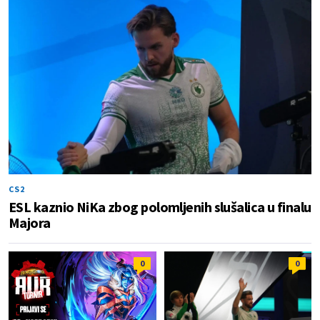
CS2
ESL kaznio NiKa zbog polomljenih slušalica u finalu
Majora
0
0