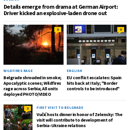
Details emerge from drama at German Airport:
Driver kicked an explosive-laden drone out
0
0
WILDFIRES RAGE
ENGLISH
Belgrade shrouded in smoke;
EU conflict escalates: Spain
Apocalyptic scenes; Wildfires
hits back at Italy; "Border
rage across Serbia; All units
controls to be introduced"
deployed PHOTO/VIDEO
FIRST VISIT TO BELGRADE
0
Vučić hosts dinner in honor of Zelensky: The
visit will contribute to development of
Serbia–Ukraine relations