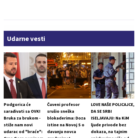
Udarne vesti
Podgorica će
Čuveni profesor
LOVE NAŠE POLICAJCE,
sarađivati sa OVK!
srušio sneška
DA SE SRBI
Bruka za brukom -
blokaderima: Doza
ISELJAVAJU: Na KiM
stiže nam novi
istine na Novoj S o
ljude privode bez
udarac od "braće":
davanju novca
dokaza, na tajnim