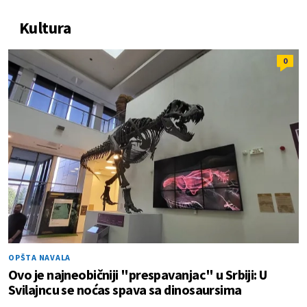
Kultura
0
OPŠTA NAVALA
Ovo je najneobičniji "prespavanjac" u Srbiji: U
Svilajncu se noćas spava sa dinosaursima