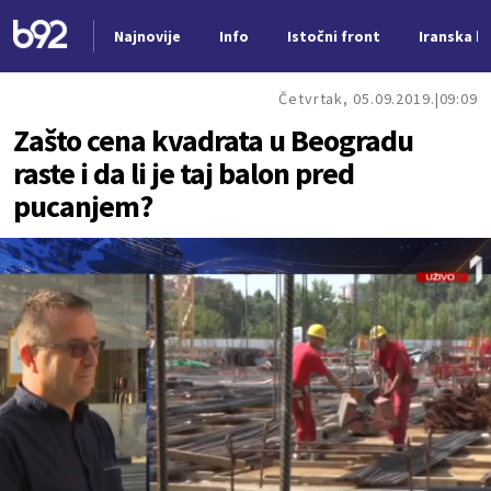
Najnovije
Info
Istočni front
Iranska kr
Nova vest
Četvrtak, 05.09.2019.
09:09
Zašto cena kvadrata u Beogradu
raste i da li je taj balon pred
pucanjem?