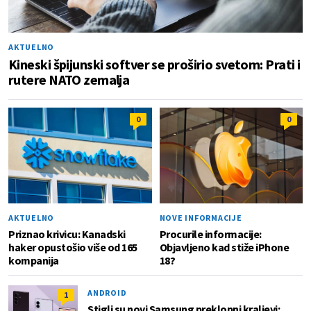
AKTUELNO
Kineski špijunski softver se proširio svetom: Prati i
rutere NATO zemalja
0
0
AKTUELNO
NOVE INFORMACIJE
Priznao krivicu: Kanadski
Procurile informacije:
haker opustošio više od 165
Objavljeno kad stiže iPhone
kompanija
18?
ANDROID
1
Stigli su novi Samsung preklopni kraljevi: