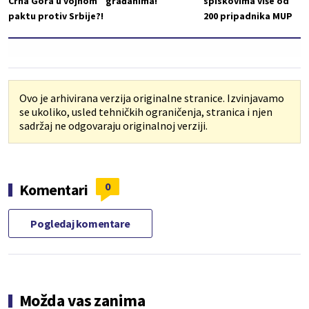
Crna Gora u vojnom
građanima!
spiskovima više od
paktu protiv Srbije?!
200 pripadnika MUP
Ovo je arhivirana verzija originalne stranice. Izvinjavamo
se ukoliko, usled tehničkih ograničenja, stranica i njen
sadržaj ne odgovaraju originalnoj verziji.
0
Komentari
Pogledaj komentare
Možda vas zanima