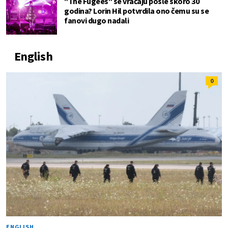
"The Fugees" se vraćaju posle skoro 30
godina? Lorin Hil potvrdila ono čemu su se
fanovi dugo nadali
English
0
ENGLISH