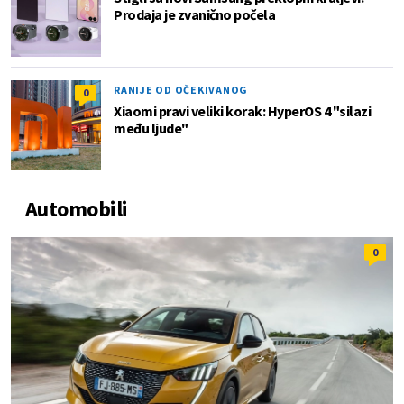
Prodaja je zvanično počela
RANIJE OD OČEKIVANOG
0
Xiaomi pravi veliki korak: HyperOS 4 "silazi
među ljude"
Automobili
0