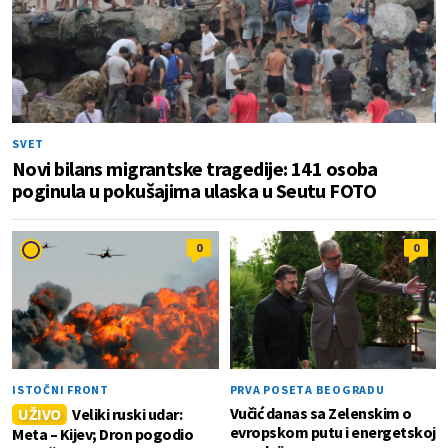
SVET
Novi bilans migrantske tragedije: 141 osoba
poginula u pokušajima ulaska u Seutu FOTO
0
0
ISTOČNI FRONT
PRVA POSETA BEOGRADU
Vučić danas sa Zelenskim o
UŽIVO
Veliki ruski udar:
evropskom putu i energetskoj
Meta – Kijev; Dron pogodio