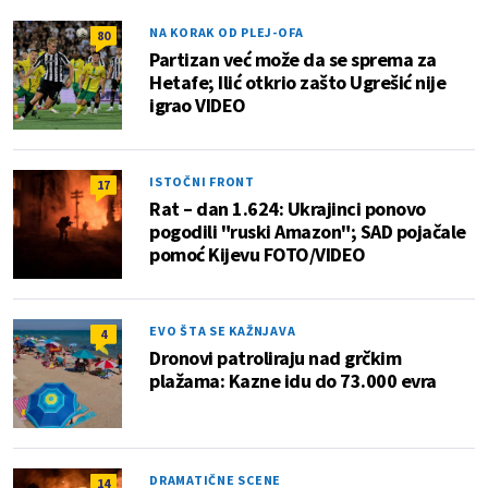
NA KORAK OD PLEJ-OFA
80
Partizan već može da se sprema za
Hetafe; Ilić otkrio zašto Ugrešić nije
igrao VIDEO
ISTOČNI FRONT
17
Rat – dan 1.624: Ukrajinci ponovo
pogodili "ruski Amazon"; SAD pojačale
pomoć Kijevu FOTO/VIDEO
EVO ŠTA SE KAŽNJAVA
4
Dronovi patroliraju nad grčkim
plažama: Kazne idu do 73.000 evra
DRAMATIČNE SCENE
14