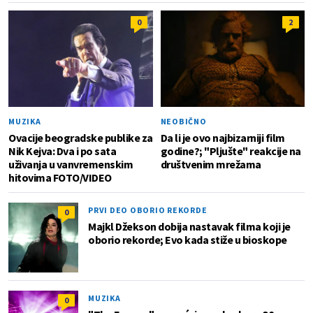
0
2
MUZIKA
NEOBIČNO
Ovacije beogradske publike za
Da li je ovo najbizarniji film
Nik Kejva: Dva i po sata
godine?; "Pljušte" reakcije na
uživanja u vanvremenskim
društvenim mrežama
hitovima FOTO/VIDEO
PRVI DEO OBORIO REKORDE
0
Majkl Džekson dobija nastavak filma koji je
oborio rekorde; Evo kada stiže u bioskope
MUZIKA
0