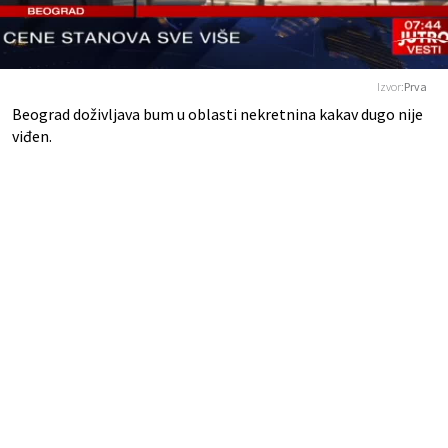
Izvor:
Prva
Beograd doživljava bum u oblasti nekretnina kakav dugo nije
viđen.