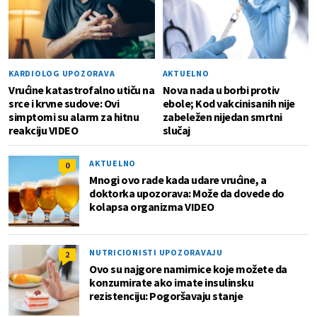
KARDIOLOG UPOZORAVA
AKTUELNO
Vrućine katastrofalno utiču na
Nova nada u borbi protiv
srce i krvne sudove: Ovi
ebole; Kod vakcinisanih nije
simptomi su alarm za hitnu
zabeležen nijedan smrtni
reakciju VIDEO
slučaj
AKTUELNO
0
Mnogi ovo rade kada udare vrućine, a
doktorka upozorava: Može da dovede do
kolapsa organizma VIDEO
NUTRICIONISTI UPOZORAVAJU
2
Ovo su najgore namirnice koje možete da
konzumirate ako imate insulinsku
rezistenciju: Pogoršavaju stanje