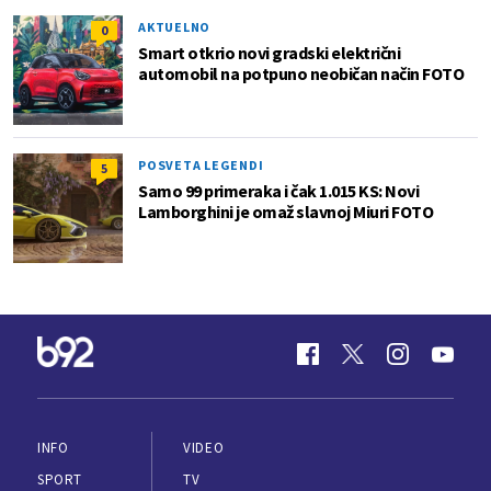
AKTUELNO
0
Smart otkrio novi gradski električni
automobil na potpuno neobičan način FOTO
POSVETA LEGENDI
5
Samo 99 primeraka i čak 1.015 KS: Novi
Lamborghini je omaž slavnoj Miuri FOTO
INFO
VIDEO
SPORT
TV