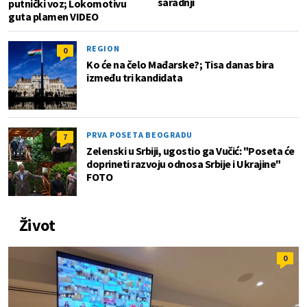
saradnji
putnički voz; Lokomotivu
guta plamen VIDEO
REGION
0
Ko će na čelo Mađarske?; Tisa danas bira
između tri kandidata
PRVA POSETA BEOGRADU
7
Zelenski u Srbiji, ugostio ga Vučić: "Poseta će
doprineti razvoju odnosa Srbije i Ukrajine"
FOTO
Život
0