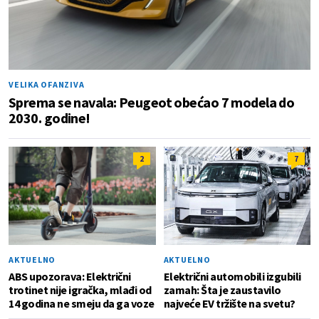
VELIKA OFANZIVA
Sprema se navala: Peugeot obećao 7 modela do
2030. godine!
2
7
AKTUELNO
AKTUELNO
ABS upozorava: Električni
Električni automobili izgubili
trotinet nije igračka, mlađi od
zamah: Šta je zaustavilo
14 godina ne smeju da ga voze
najveće EV tržište na svetu?