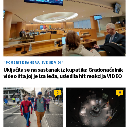
"POMERITE KAMERU, SVE SE VIDI"
Uključila se na sastanak iz kupatila: Gradonačelnik
video šta joj je iza leđa, usledila hit reakcija VIDEO
0
0