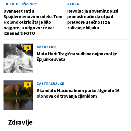
"BILO JE UŽASNO"
NAUKA
Dvanaest sati u
Revolucija u svemiru: Rusi
Spajdermenovom odelu: Tom
pronašli način da otpad
Holand otkrio šta je bilo
pretvore u tečnost za
najgore, a odgovor će vas
zalivanje biljaka
iznenaditi FOTO
AKTUELNO
0
Mata Hari: Tragična sudbina najpoznatije
špijunke sveta
ZASTRAŠUJUĆE
0
Skandal u Nacionalnom parku: Uginulo 16
slonova od trovanja cijanidom
Zdravlje