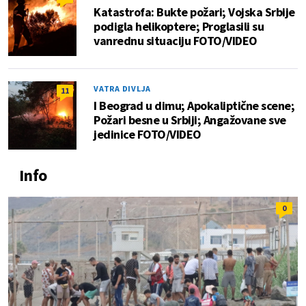
Katastrofa: Bukte požari; Vojska Srbije
podigla helikoptere; Proglasili su
vanrednu situaciju FOTO/VIDEO
VATRA DIVLJA
11
I Beograd u dimu; Apokaliptične scene;
Požari besne u Srbiji; Angažovane sve
jedinice FOTO/VIDEO
Info
0