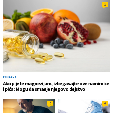
1
ISHRANA
Ako pijete magnezijum, izbegavajte ove namirnice
i pića: Mogu da smanje njegovo dejstvo
0
0