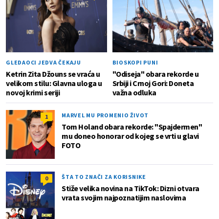
GLEDAOCI JEDVA ČEKAJU
BIOSKOPI PUNI
Ketrin Zita Džouns se vraća u
"Odiseja" obara rekorde u
velikom stilu: Glavna uloga u
Srbiji i Crnoj Gori: Doneta
novoj krimi seriji
važna odluka
MARVEL MU PROMENIO ŽIVOT
1
Tom Holand obara rekorde: "Spajdermen"
mu doneo honorar od kojeg se vrti u glavi
FOTO
ŠTA TO ZNAČI ZA KORISNIKE
0
Stiže velika novina na TikTok: Dizni otvara
vrata svojim najpoznatijim naslovima