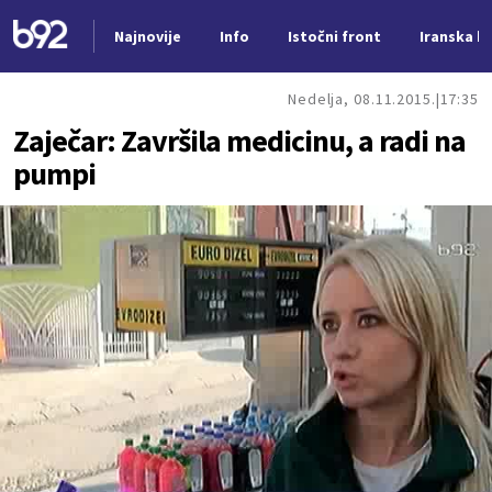
Najnovije
Info
Istočni front
Iranska kr
Nova vest
Nedelja, 08.11.2015.
17:35
Zaječar: Završila medicinu, a radi na
pumpi