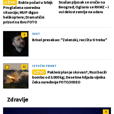
Snažan pljusak se sručio na
UŽIVO
Bukte požari u Srbiji:
Beograd; Oglasio se RHMZ – i
Proglašena vanredna
ovi delovi zemlje na udaru
situacija; MUP digao
helikoptere; Dramatični
prizori na Ibru FOTO
SVET
3
Brisel presekao: "Zelenski, reci šta ti treba"
ISTOČNI FRONT
11
UŽIVO
Pakleni plan je skovan?; Rusi bacili
bombu od 3.000 kg; Desetine hiljada vijnika
čeka naređenje FOTO/VIDEO
Zdravlje
0