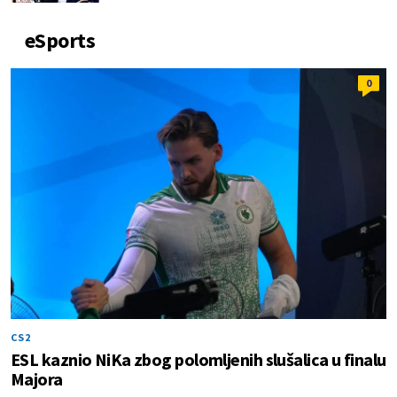
eSports
0
CS2
ESL kaznio NiKa zbog polomljenih slušalica u finalu
Majora