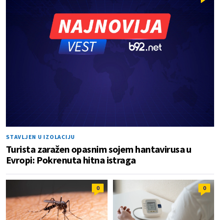
STAVLJEN U IZOLACIJU
Turista zaražen opasnim sojem hantavirusa u
Evropi: Pokrenuta hitna istraga
0
0