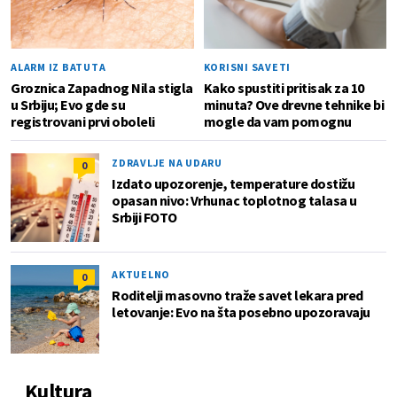
ALARM IZ BATUTA
KORISNI SAVETI
Groznica Zapadnog Nila stigla
Kako spustiti pritisak za 10
u Srbiju; Evo gde su
minuta? Ove drevne tehnike bi
registrovani prvi oboleli
mogle da vam pomognu
ZDRAVLJE NA UDARU
0
Izdato upozorenje, temperature dostižu
opasan nivo: Vrhunac toplotnog talasa u
Srbiji FOTO
AKTUELNO
0
Roditelji masovno traže savet lekara pred
letovanje: Evo na šta posebno upozoravaju
Kultura