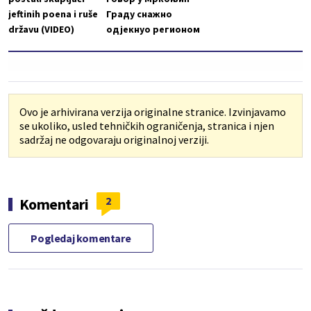
jeftinih poena i ruše
Граду снажно
državu (VIDEO)
одјекнуо регионом
Ovo je arhivirana verzija originalne stranice. Izvinjavamo
se ukoliko, usled tehničkih ograničenja, stranica i njen
sadržaj ne odgovaraju originalnoj verziji.
2
Komentari
Pogledaj komentare