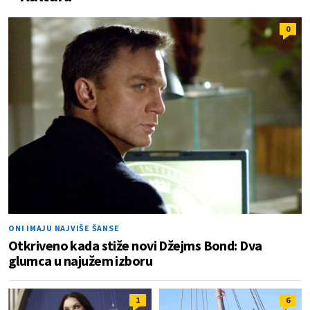
0
ONI IMAJU NAJVIŠE ŠANSE
Otkriveno kada stiže novi Džejms Bond: Dva
glumca u najužem izboru
1
6