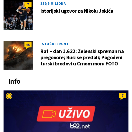
359,5 MILIONA
7
Istorijski ugovor za Nikolu Jokića
ISTOČNI FRONT
65
Rat – dan 1.622: Zelenski spreman na
pregovore; Rusi se predali; Pogođeni
turski brodovi u Crnom moru FOTO
Info
7