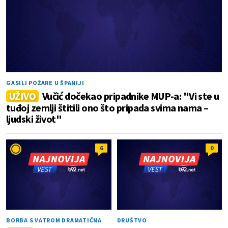
GASILI POŽARE U ŠPANIJI
UŽIVO
Vučić dočekao pripadnike MUP-a: "Vi ste u
tuđoj zemlji štitili ono što pripada svima nama –
ljudski život"
6
0
BORBA S VATROM DRAMATIČNA
DRUŠTVO