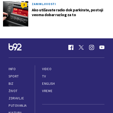
ZANIMLJIVOSTI
3
Ako utišavate radio dok parkirate, postoji
veoma dobar razlog za to
INFO
VIDEO
SPORT
TV
BIZ
ENGLISH
ŽIVOT
VREME
ZDRAVLJE
PUTOVANJA
KULTURA