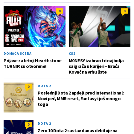
0
0
DOMAĆA SCENA
CS2
Prijave za letnji Hearthstone
M0NESY izabrao tri najbolja
TURNIR su otvorene!
saigrača u karijeri – Braća
Kovač na vrhu liste
DOTA 2
0
Poslednji Dota 2 apdejt pred International:
Novi peč, MMR reset, Fantasy i još mnogo
toga
DOTA 2
0
Zero 10 Dota 2 sastav danas debituje na