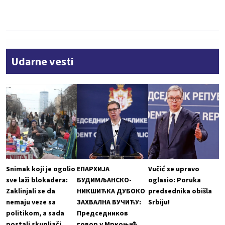
Udarne vesti
Snimak koji je ogolio
ЕПАРХИЈА
Vučić se upravo
sve laži blokadera:
БУДИМЉАНСКО-
oglasio: Poruka
Zaklinjali se da
НИКШИЋКА ДУБОКО
predsednika obišla
nemaju veze sa
ЗАХВАЛНА ВУЧИЋУ:
Srbiju!
politikom, a sada
Председников
postali skupljači
говор у Мркоњић