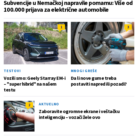
Subvencije u Nemačkoj napravile pomamu: Više od
100.000 prijava za električne automobile
1
3
TESTOVI
MNOGI GREŠE
Vozili smo: Geely Starray EM-i
Da li nove gume treba
– "super hibrid" na našem
postaviti napred ili pozadi?
testu
AKTUELNO
2
Zaboravite ogromne ekrane i veštačku
inteligenciju – vozači žele ovo