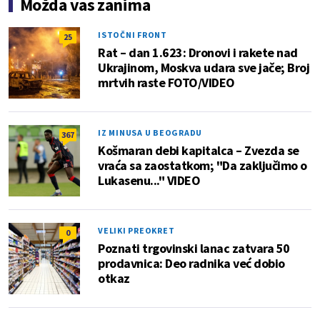
Možda vas zanima
ISTOČNI FRONT
25
Rat – dan 1.623: Dronovi i rakete nad
Ukrajinom, Moskva udara sve jače; Broj
mrtvih raste FOTO/VIDEO
IZ MINUSA U BEOGRADU
367
Košmaran debi kapitalca – Zvezda se
vraća sa zaostatkom; "Da zaključimo o
Lukasenu..." VIDEO
VELIKI PREOKRET
0
Poznati trgovinski lanac zatvara 50
prodavnica: Deo radnika već dobio
otkaz