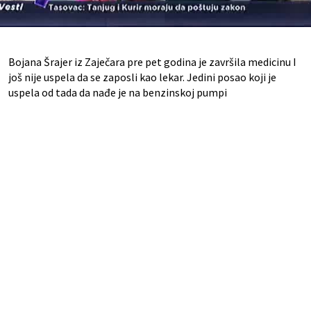
Bojana Šrajer iz Zaječara pre pet godina je završila medicinu I
još nije uspela da se zaposli kao lekar. Jedini posao koji je
uspela od tada da nađe je na benzinskoj pumpi