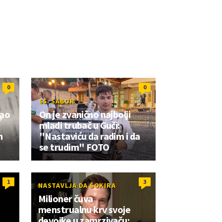
0
0
65. SABOR
zao
On je zvanično najbolji
mladi trubač u Guči:
m
"Nastaviću da radim i da
se trudim" FOTO
1
3
NASTAVLJA DA ŠOKIRA
Milioner čuva
menstrualnu krv svoje
devojke u zamrzivaču: