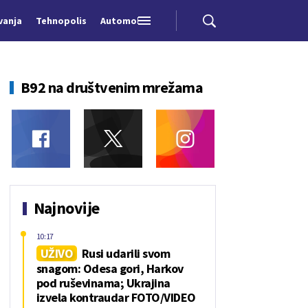
vanja
Tehnopolis
Automobili
B92 na društvenim mrežama
Najnovije
10:17
UŽIVO
Rusi udarili svom
snagom: Odesa gori, Harkov
pod ruševinama; Ukrajina
izvela kontraudar FOTO/VIDEO