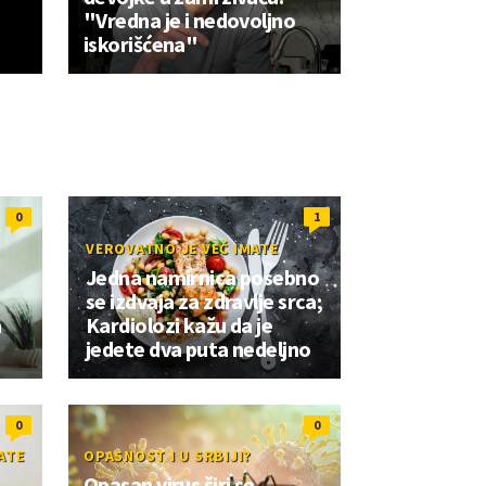
"Vredna je i nedovoljno
iskorišćena"
0
1
VEROVATNO JE VEĆ IMATE
Jedna namirnica posebno
se izdvaja za zdravlje srca;
a
Kardiolozi kažu da je
jedete dva puta nedeljno
0
0
ATE
OPASNOST I U SRBIJI?
Opasan virus širi se