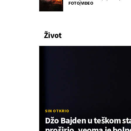
FOTO/VIDEO
Život
SIN OTKRIO
Džo Bajden u teškom st
proširio, veoma je boln