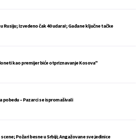
u Rusiju; Izvedeno čak 40 udara!; Gađane ključne tačke
doneti kao premijer biće otpriznavanje Kosova"
 pobedu – Pazarci se ispromašivali
 scene; Požari besne u Srbiji; Angažovane sve jedinice