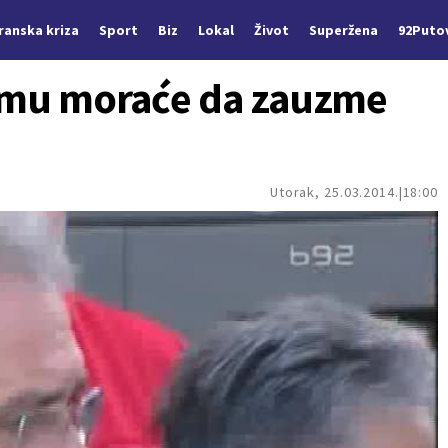
Iranska kriza
Sport
Biz
Lokal
Život
Superžena
92Puto
rimu moraće da zauzme
Utorak, 25.03.2014.
18:00