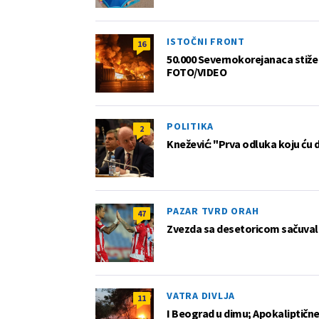
ISTOČNI FRONT
16
50.000 Severnokorejanaca stiže 
FOTO/VIDEO
POLITIKA
2
Knežević: "Prva odluka koju ću 
PAZAR TVRD ORAH
47
Zvezda sa desetoricom sačuvala
VATRA DIVLJA
11
I Beograd u dimu; Apokaliptične