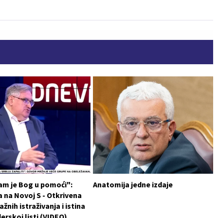
am je Bog u pomoći":
Anatomija jedne izdaje
 na Novoj S - Otkrivena
ažnih istraživanja i istina
erskoj listi (VIDEO)