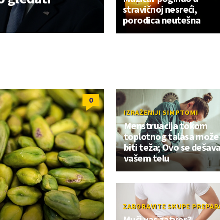
stravičnoj nesreći,
porodica neutešna
0
IZRAŽENIJI SIMPTOMI
Menstruacija tokom
toplotnog talasa može
biti teža; Ovo se dešav
vašem telu
ZABORAVITE SKUPE PREPAR
Muči vas zatvor?