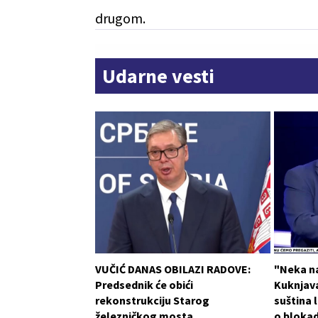
drugom.
Udarne vesti
VUČIĆ DANAS OBILAZI RADOVE:
"Neka n
Predsednik će obići
Kuknjava
rekonstrukciju Starog
suština l
železničkog mosta
o blokad