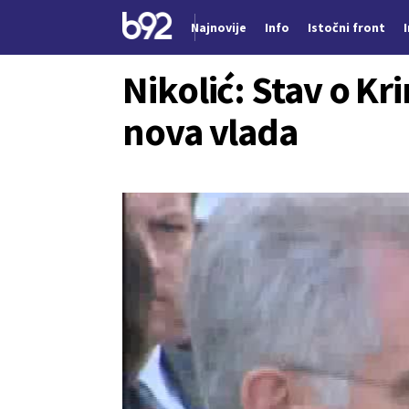
Najnovije
Info
Istočni front
Nova vest
Nikolić: Stav o K
nova vlada