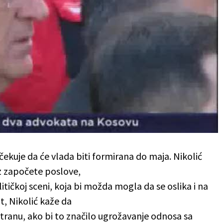
čekuje da će vlada biti formirana do maja. Nikolić
z započete poslove,
litičkoj sceni, koja bi možda mogla da se oslika i na
t, Nikolić kaže da
tranu, ako bi to značilo ugrožavanje odnosa sa