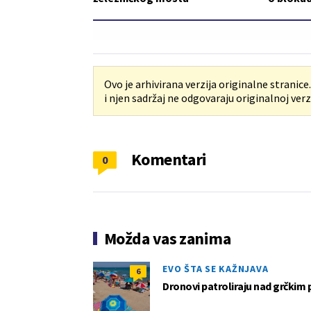
Ovo je arhivirana verzija originalne stranice
i njen sadržaj ne odgovaraju originalnoj verzi
Komentari
0
Možda vas zanima
EVO ŠTA SE KAŽNJAVA
6
Dronovi patroliraju nad grčkim 