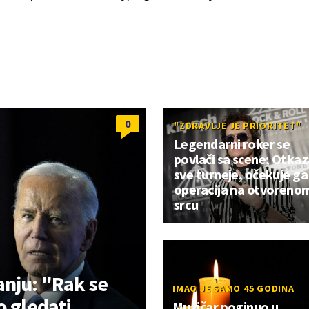
0
"ZDRAVLJE JE PRIORITET"
Legendarni roker se
povlači sa scene; Otka
sve turneje, očekuje ga
operacija na otvoreno
srcu
anju: "Rak se
IMAO JE SAMO 45 GODINA
o gledati
Muzičar poginuo u