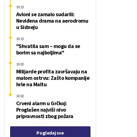
10:15
Avioni se zamalo sudarili:
Neviđena drama na aerodromu
u Sidneju
10:15
"Shvatila sam – mogu da se
borim sa najboljima"
10:02
Milijarde profita završavaju na
malom ostrvu: Zašto kompanije
hrle na Maltu
10:02
Crveni alarm u Grčkoj:
Proglašen najviši nivo
pripravnosti zbog požara
Pogledaj sve