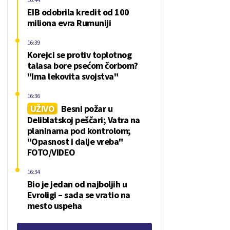
EIB odobrila kredit od 100
miliona evra Rumuniji
16:39
Korejci se protiv toplotnog
talasa bore psećom čorbom?
"Ima lekovita svojstva"
16:36
UŽIVO
Besni požar u
Deliblatskoj peščari; Vatra na
planinama pod kontrolom;
"Opasnost i dalje vreba"
FOTO/VIDEO
16:34
Bio je jedan od najboljih u
Evroligi – sada se vratio na
mesto uspeha