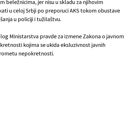
m beležnicima, jer nisu u skladu za njihovim
okati u celoj Srbji po preporuci AKS tokom obustave
nja u policiji i tužilaštvu.
redlog Ministarstva pravde za izmene Zakona o javnom
retnosti kojima se ukida eksluzivnost javnih
prometu nepokretnosti.