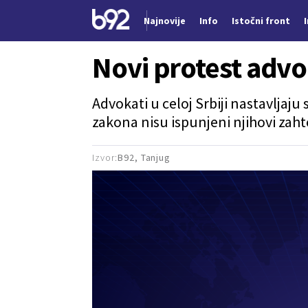
Najnovije
Info
Istočni front
Nova vest
Novi protest advo
Advokati u celoj Srbiji nastavlja
zakona nisu ispunjeni njihovi zaht
Izvor:
B92, Tanjug