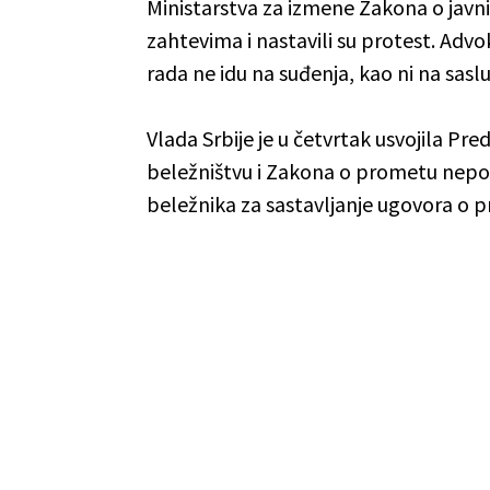
Ministarstva za izmene Zakona o javni
zahtevima i nastavili su protest. Adv
rada ne idu na suđenja, kao ni na sasluša
Vlada Srbije je u četvrtak usvojila P
beležništvu i Zakona o prometu nepok
beležnika za sastavljanje ugovora o 