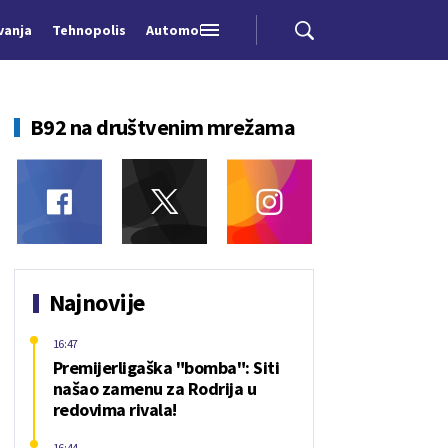
vanja
Tehnopolis
Automobili
B92 na društvenim mrežama
Najnovije
16:47
Premijerligaška "bomba": Siti
našao zamenu za Rodrija u
redovima rivala!
16:44