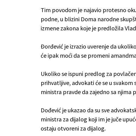
Tim povodom je najavio protesno okup
podne, u blizini Doma narodne skupštin
izmene zakona koje je predložila Vlad
Đorđević je izrazio uverenje da ukoli
će ipak moći da se promeni amandma
Ukoliko se ispuni predlog za povlače
prihvatljive, advokati će se u svakom 
ministra pravde da zajedno sa njima 
Dođević je ukazao da su sve advokat
ministra za dijalog koji im je juče up
ostaju otvoreni za dijalog.