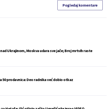
Pogledaj komentare
e nad Ukrajinom, Moskva udara sve jače; Broj mrtvih raste
a 50 prodavnica: Deo radnika već dobio otkaz
a Hetafe; Ilić otkrio zašto Ugrešić nije igrao VIDEO