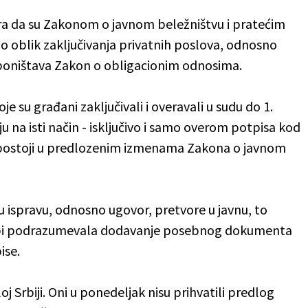
ra da su Zakonom o javnom beležništvu i pratećim
o oblik zaključivanja privatnih poslova, odnosno
o poništava Zakon o obligacionim odnosima.
je su građani zaključivali i overavali u sudu do 1.
 na isti način - isključivo i samo overom potpisa kod
e postoji u predlozenim izmenama Zakona o javnom
 ispravu, odnosno ugovor, pretvore u javnu, to
 bi podrazumevala dodavanje posebnog dokumenta
ise.
oj Srbiji. Oni u ponedeljak nisu prihvatili predlog