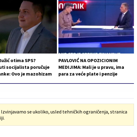
Ružić otima SPS?
PAVLOVIĆ NA OPOZICIONIM
i socijalista poručuje
MEDIJIMA: Mali je u pravu, ima
ranke: Ovo je mazohizam
para za veće plate i penzije
. Izvinjavamo se ukoliko, usled tehničkih ograničenja, stranica
ji.