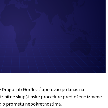
 Dragoljub Đorđević apelovao je danas na
u iz hitne skupštinske procedure predložene izmene
na o prometu nepokretnostima.