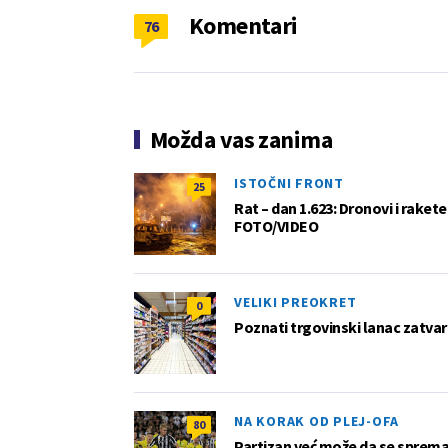
Komentari
76
Možda vas zanima
ISTOČNI FRONT
25
Rat – dan 1.623: Dronovi i raket
FOTO/VIDEO
VELIKI PREOKRET
0
Poznati trgovinski lanac zatvar
NA KORAK OD PLEJ-OFA
80
Partizan već može da se sprema z