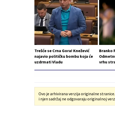
Trešće se Crna Gora! Knežević
Branko 
najavio političku bombu koja će
Odmetnut
uzdrmati Vladu
vrhu st
Ovo je arhivirana verzija originalne stranice
i njen sadržaj ne odgovaraju originalnoj verzi