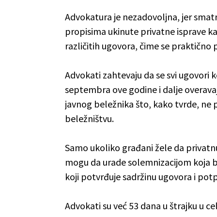
Advokatura je nezadovoljna, jer smat
propisima ukinute privatne isprave ka
različitih ugovora, čime se praktičn
Advokati zahtevaju da se svi ugovori ko
septembra ove godine i dalje overavaju
javnog beležnika što, kako tvrde, n
beležništvu.
Samo ukoliko građani žele da privatnu
mogu da urade solemnizacijom koja
koji potvrđuje sadržinu ugovora i potp
Advokati su već 53 dana u štrajku u cel