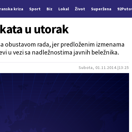
Iranska kriza
Sport
Biz
Lokal
Život
Superžena
92Puto
kata u utorak
ju sa obustavom rada, jer predloženim izmenama
evi u vezi sa nadležnostima javnih beležnika.
Subota, 01.11.2014.
13:25