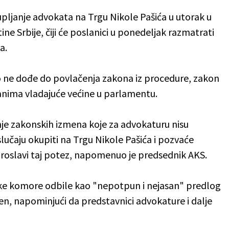
ljanje advokata na Trgu Nikole Pašića u utorak u
e Srbije, čiji će poslanici u ponedeljak razmatrati
a.
ko ne dođe do povlačenja zakona iz procedure, zakon
nima vladajuće većine u parlamentu.
nje zakonskih izmena koje za advokaturu nisu
slučaju okupiti na Trgu Nikole Pašića i pozvaće
proslavi taj potez, napomenuo je predsednik AKS.
ske komore odbile kao "nepotpun i nejasan" predlog
ućen, napominjući da predstavnici advokature i dalje