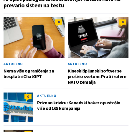
prevario sistem na testu
0
0
AKTUELNO
AKTUELNO
Nema više ograničenja za
Kineski špijunski softver se
besplatni ChatGPT
proširio svetom: Prati i rutere
NATO zemalja
AKTUELNO
0
Priznao krivicu: Kanadski haker opustošio
više od 165 kompanija