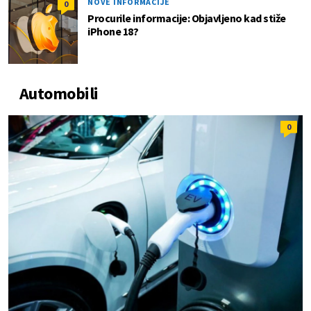
NOVE INFORMACIJE
0
Procurile informacije: Objavljeno kad stiže
iPhone 18?
Automobili
0