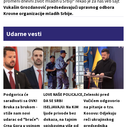
promeni dnevni život mladih u Srbiji“ rekao je za naš veb sajt
Vukašin Grozdanović predsedavajući upravnog odbora
Krovne organizacije mladih Srbije.
Udarne vesti
Podgorica će
LOVE NAŠE POLICAJCE,
Zelenski pred
sarađivati sa OVK!
DA SE SRBI
Vučićem odgovorio
Bruka za brukom -
ISELJAVAJU: Na KiM
na pitanje o tzv.
stiže nam novi
ljude privode bez
Kosovu: Odjekuju
udarac od "braće":
dokaza, na tajnim
reči ukrajinskog
Crna Gora u vojnom
spiskovima više od
predsednika