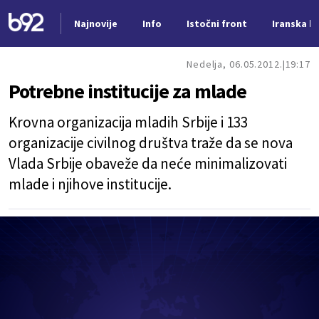
Najnovije
Info
Istočni front
Iranska kr
Nova vest
Nedelja, 06.05.2012.
19:17
Potrebne institucije za mlade
Krovna organizacija mladih Srbije i 133
organizacije civilnog društva traže da se nova
Vlada Srbije obaveže da neće minimalizovati
mlade i njihove institucije.