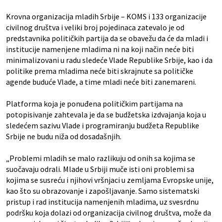
Krovna organizacija mladih Srbije – KOMS i 133 organizacije
civilnog društva i veliki broj pojedinaca zatevalo je od
predstavnika političkih partija da se obavežu da će da mladi i
institucije namenjene mladima ni na koji način neće biti
minimalizovani u radu sledeće Vlade Republike Srbije, kao i da
politike prema mladima neće biti skrajnute sa političke
agende buduće Vlade, a time mladi neće biti zanemareni.
Platforma koja je ponuđena političkim partijama na
potopisivanje zahtevala je da se budžetska izdvajanja koja u
sledećem sazivu Vlade i programiranju budžeta Republike
Srbije ne budu niža od dosadašnjih.
„Problemi mladih se malo razlikuju od onih sa kojima se
suočavaju odrali. Mlade u Srbiji muče isti oni problemi sa
kojima se susreću i njihovi vršnjaci u zemljama Evropske unije,
kao što su obrazovanje i zapošljavanje. Samo sistematski
pristup i rad institucija namenjenih mladima, uz svesrdnu
podršku koja dolazi od organizacija civilnog društva, može da