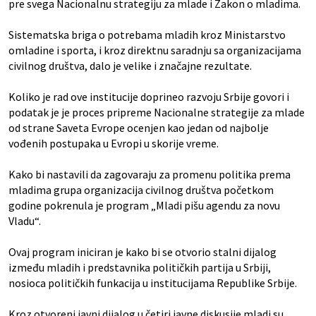
pre svega Nacionalnu strategiju za mlade i Zakon o mladima.
Sistematska briga o potrebama mladih kroz Ministarstvo
omladine i sporta, i kroz direktnu saradnju sa organizacijama
civilnog društva, dalo je velike i značajne rezultate.
Koliko je rad ove institucije doprineo razvoju Srbije govori i
podatak je je proces pripreme Nacionalne strategije za mlade
od strane Saveta Evrope ocenjen kao jedan od najbolje
vođenih postupaka u Evropi u skorije vreme.
Kako bi nastavili da zagovaraju za promenu politika prema
mladima grupa organizacija civilnog društva početkom
godine pokrenula je program „Mladi pišu agendu za novu
Vladu“.
Ovaj program iniciran je kako bi se otvorio stalni dijalog
između mladih i predstavnika političkih partija u Srbiji,
nosioca političkih funkacija u institucijama Republike Srbije.
Kroz otvoreni javni dijalog u četiri javne diskusije mladi su