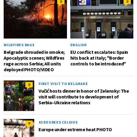
0
0
WILDFIRES RAGE
ENGLISH
Belgrade shrouded in smoke;
EU conflict escalates: Spain
Apocalyptic scenes; Wildfires
hits back at Italy; "Border
rage across Serbia; All units
controls to be introduced"
deployed PHOTO/VIDEO
FIRST VISIT TO BELGRADE
0
Vučić hosts dinner in honor of Zelensky: The
visit will contribute to development of
Serbia–Ukraine relations
42 DEGREES CELSIUS
0
Europe under extreme heat PHOTO