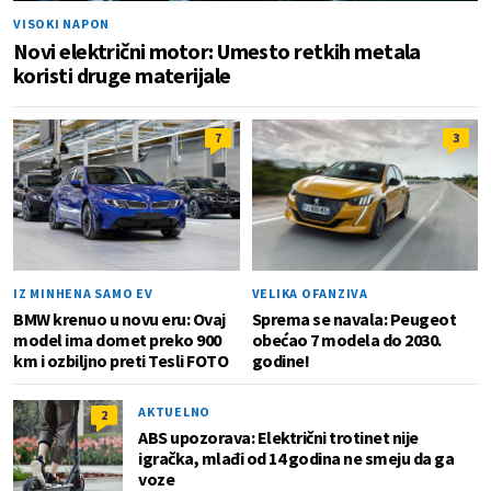
VISOKI NAPON
Novi električni motor: Umesto retkih metala
koristi druge materijale
7
3
IZ MINHENA SAMO EV
VELIKA OFANZIVA
BMW krenuo u novu eru: Ovaj
Sprema se navala: Peugeot
model ima domet preko 900
obećao 7 modela do 2030.
km i ozbiljno preti Tesli FOTO
godine!
AKTUELNO
2
ABS upozorava: Električni trotinet nije
igračka, mlađi od 14 godina ne smeju da ga
voze