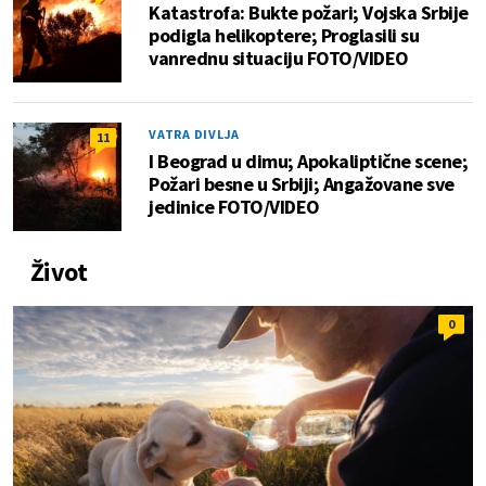
Katastrofa: Bukte požari; Vojska Srbije
podigla helikoptere; Proglasili su
vanrednu situaciju FOTO/VIDEO
VATRA DIVLJA
11
I Beograd u dimu; Apokaliptične scene;
Požari besne u Srbiji; Angažovane sve
jedinice FOTO/VIDEO
Život
0