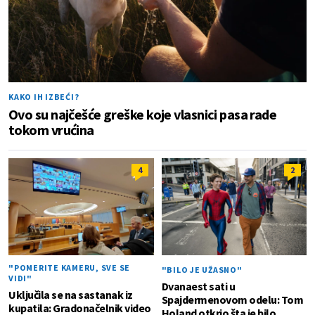
KAKO IH IZBEĆI?
Ovo su najčešće greške koje vlasnici pasa rade
tokom vrućina
4
2
"POMERITE KAMERU, SVE SE
"BILO JE UŽASNO"
VIDI"
Dvanaest sati u
Uključila se na sastanak iz
Spajdermenovom odelu: Tom
kupatila: Gradonačelnik video
Holand otkrio šta je bilo