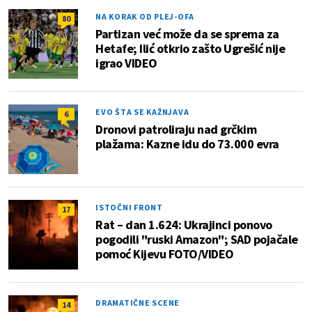
NA KORAK OD PLEJ-OFA
80
Partizan već može da se sprema za
Hetafe; Ilić otkrio zašto Ugrešić nije
igrao VIDEO
EVO ŠTA SE KAŽNJAVA
6
Dronovi patroliraju nad grčkim
plažama: Kazne idu do 73.000 evra
ISTOČNI FRONT
17
Rat – dan 1.624: Ukrajinci ponovo
pogodili "ruski Amazon"; SAD pojačale
pomoć Kijevu FOTO/VIDEO
DRAMATIČNE SCENE
14