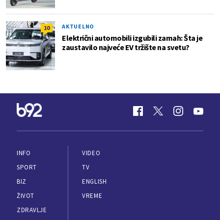
AKTUELNO
10
Električni automobili izgubili zamah: Šta je
zaustavilo najveće EV tržište na svetu?
INFO
VIDEO
SPORT
TV
BIZ
ENGLISH
ŽIVOT
VREME
ZDRAVLJE