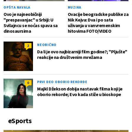
OPŠTA NAVALA
MUZIKA
Ovo je najneobičniji
Ovacije beogradske publike za
"prespavanjac" u Srbiji: U
Nik Kejva: Dva i po sata
Svilajncu se noćas spava sa
uživanja u vanvremenskim
dinosaursima
hitovima FOTO/VIDEO
NEOBIČNO
2
Da li je ovo najbizarniji film godine?; "Pljušte"
reakcije na društvenim mrežama
PRVI DEO OBORIO REKORDE
0
Majkl Džekson dobija nastavak filma koji je
oborio rekorde; Evo kada stiže u bioskope
eSports