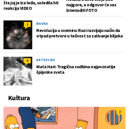
šta joj je iza leđa, usledila hit
najgore, a odgovor će vas
reakcija VIDEO
iznenaditi FOTO
NAUKA
1
Revolucija u svemiru: Rusi razvijaju način da
otpad pretvore u tečnost za zalivanje biljaka
AKTUELNO
0
Mata Hari: Tragična sudbina najpoznatije
špijunke sveta
Kultura
2