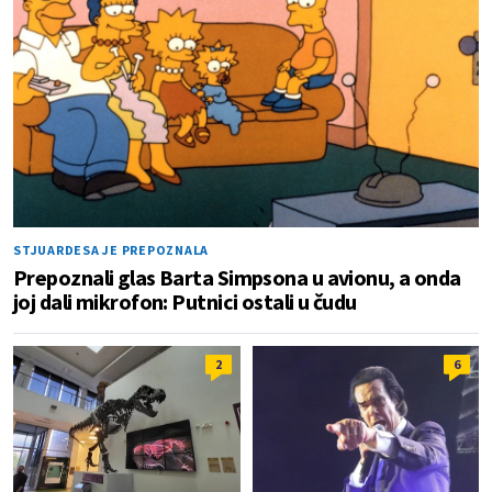
STJUARDESA JE PREPOZNALA
Prepoznali glas Barta Simpsona u avionu, a onda
joj dali mikrofon: Putnici ostali u čudu
2
6