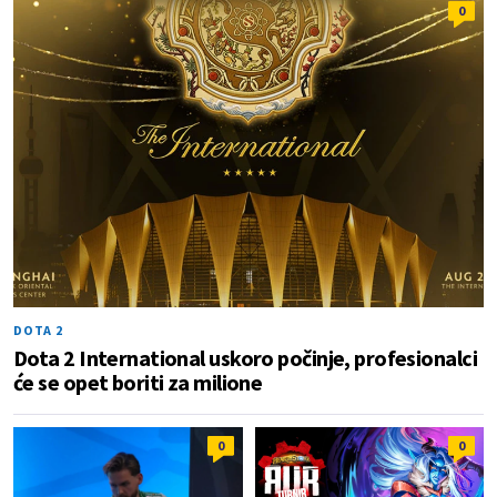
0
DOTA 2
Dota 2 International uskoro počinje, profesionalci
će se opet boriti za milione
0
0