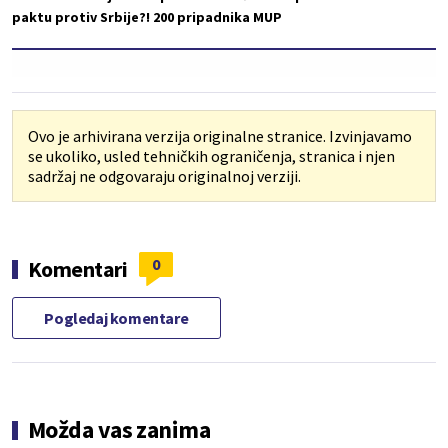
paktu protiv Srbije?!
200 pripadnika MUP
Ovo je arhivirana verzija originalne stranice. Izvinjavamo
se ukoliko, usled tehničkih ograničenja, stranica i njen
sadržaj ne odgovaraju originalnoj verziji.
0
Komentari
Pogledaj komentare
Možda vas zanima