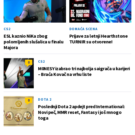
CS2
DOMAĆA SCENA
ESL kaznio NiKa zbog
Prijave za letnji Hearthstone
polomljenih slušalica u finalu
TURNIR su otvorene!
Majora
CS2
0
M0NESY izabrao tri najbolja saigrača u karijeri
– Braća Kovač na vrhu liste
DOTA 2
0
Poslednji Dota 2 apdejt pred International:
Novi peč, MMR reset, Fantasy i još mnogo
toga