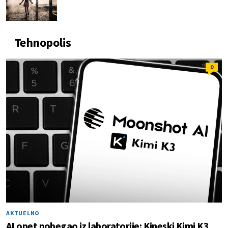
Tehnopolis
0
AKTUELNO
AI opet pobegao iz laboratorije: Kineski Kimi K3