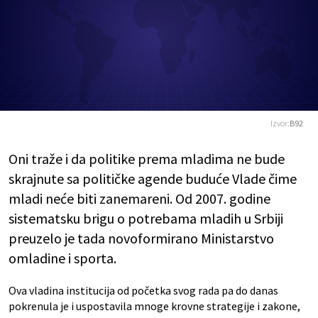
Izvor:
B92
Oni traže i da politike prema mladima ne bude
skrajnute sa političke agende buduće Vlade čime
mladi neće biti zanemareni. Od 2007. godine
sistematsku brigu o potrebama mladih u Srbiji
preuzelo je tada novoformirano Ministarstvo
omladine i sporta.
Ova vladina institucija od početka svog rada pa do danas
pokrenula je i uspostavila mnoge krovne strategije i zakone,