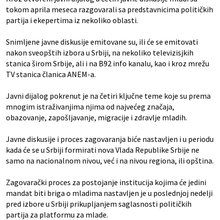
tokom aprila meseca razgovarali sa predstavnicima političkih
partija i ekepertima iz nekoliko oblasti.
Snimljene javne diskusije emitovane su, ili će se emitovati
nakon sveopštih izbora u Srbiji, na nekoliko televizisjkih
stanica širom Srbije, ali i na B92 info kanalu, kao i kroz mrežu
TV stanica članica ANEM-a.
Javni dijalog pokrenut je na četiri ključne teme koje su prema
mnogim istraživanjima njima od najvećeg značaja,
obazovanje, zapošljavanje, migracije i zdravlje mladih.
Javne diskusije i proces zagovaranja biće nastavljen i u periodu
kada će se u Srbiji formirati nova Vlada Republike Srbije ne
samo na nacionalnom nivou, već i na nivou regiona, ili opština.
Zagovarački proces za postojanje institucija kojima će jedini
mandat biti briga o mladima nastavljen je u poslednjoj nedelji
pred izbore u Srbiji prikupljanjem saglasnosti političkih
partija za platformu za mlade.