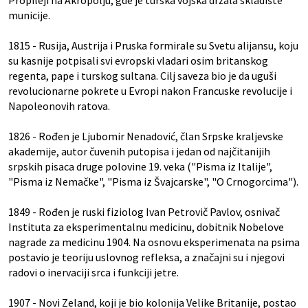
Propileji na Akropolju, gde je turska vojska držala skladište
municije.
1815 - Rusija, Austrija i Pruska formirale su Svetu alijansu, koju
su kasnije potpisali svi evropski vladari osim britanskog
regenta, pape i turskog sultana. Cilj saveza bio je da uguši
revolucionarne pokrete u Evropi nakon Francuske revolucije i
Napoleonovih ratova.
1826 - Rođen je Ljubomir Nenadović, član Srpske kraljevske
akademije, autor čuvenih putopisa i jedan od najčitanijih
srpskih pisaca druge polovine 19. veka ("Pisma iz Italije",
"Pisma iz Nemačke", "Pisma iz Švajcarske", "O Crnogorcima").
1849 - Rođen je ruski fiziolog Ivan Petrovič Pavlov, osnivač
Instituta za eksperimentalnu medicinu, dobitnik Nobelove
nagrade za medicinu 1904. Na osnovu eksperimenata na psima
postavio je teoriju uslovnog refleksa, a značajni su i njegovi
radovi o inervaciji srca i funkciji jetre.
1907 - Novi Zeland, koji je bio kolonija Velike Britanije, postao