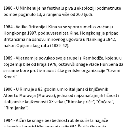
1980 - U Minhenu je na festivalu piva u eksploziji podmetnute
bombe poginulo 13, a ranjeno više od 200 ljudi.
1984 - Velika Britanija i Kina su se sporazumeli o vraćanju
Hongkonga 1997. pod suverenitet Kine. Hongkong je pripao
Britancima na osnovu mirovnog ugovora u Nankingu 1842,
nakon Opijumskog rata (1839-42).
1989 - Vijetnam je povukao svoje trupe iz Kambodže, koje su u
toj zemlji bile od kraja 1978, ostavivši snage vlade Hun Sena da
se same bore protiv maoističke gerilske organizacije "Crveni
Kmeri".
1990 - U Rimu je u 83. godini umro italijanski književnik
Alberto Moravija (Moravia), jedna od najzanačajnijih ličnosti
italijanske književnosti XX veka ("Rimske priče", "Čočara",
"Rimljanka").
1994 - Alžirske snage bezbednosti ubile su šefa najjače
islamske terorističke organizacije GIA Šerifa Guzmija,