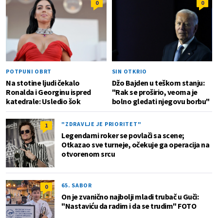
0
0
POTPUNI OBRT
SIN OTKRIO
Na stotine ljudi čekalo
Džo Bajden u teškom stanju:
Ronalda i Georginu ispred
"Rak se proširio, veoma je
katedrale: Usledio šok
bolno gledati njegovu borbu"
"ZDRAVLJE JE PRIORITET"
1
Legendarni roker se povlači sa scene;
Otkazao sve turneje, očekuje ga operacija na
otvorenom srcu
65. SABOR
0
On je zvanično najbolji mladi trubač u Guči:
"Nastaviću da radim i da se trudim" FOTO