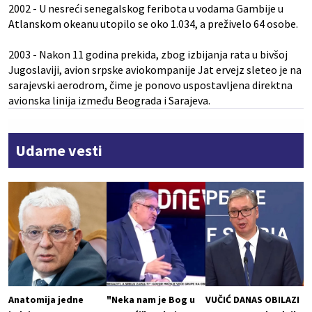
2002 - U nesreći senegalskog feribota u vodama Gambije u
Atlanskom okeanu utopilo se oko 1.034, a preživelo 64 osobe.
2003 - Nakon 11 godina prekida, zbog izbijanja rata u bivšoj
Jugoslaviji, avion srpske aviokompanije Jat ervejz sleteo je na
sarajevski aerodrom, čime je ponovo uspostavljena direktna
avionska linija između Beograda i Sarajeva.
Udarne vesti
Anatomija jedne
"Neka nam je Bog u
VUČIĆ DANAS OBILAZI