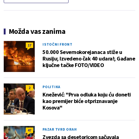
Možda vas zanima
ISTOČNI FRONT
17
50.000 Severnokorejanaca stiže u
Rusiju; Izvedeno čak 40 udara!; Gađane
ključne tačke FOTO/VIDEO
POLITIKA
2
Knežević: "Prva odluka koju ću doneti
kao premijer biće otpriznavanje
Kosova"
PAZAR TVRD ORAH
47
Zvezda sa desetoricom sačuvala