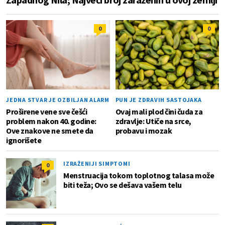
0
0
JEDNA STVAR JE OZBILJAN ALARM
PUN JE ZDRAVIH SASTOJAKA
Proširene vene sve češći
Ovaj mali plod čini čuda za
problem nakon 40. godine:
zdravlje: Utiče na srce,
Ove znakove ne smete da
probavu i mozak
ignorišete
IZRAŽENIJI SIMPTOMI
0
Menstruacija tokom toplotnog talasa može
biti teža; Ovo se dešava vašem telu