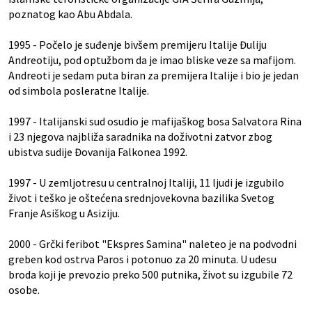
poznatog kao Abu Abdala.
1995 - Počelo je suđenje bivšem premijeru Italije Đuliju
Andreotiju, pod optužbom da je imao bliske veze sa mafijom.
Andreoti je sedam puta biran za premijera Italije i bio je jedan
od simbola posleratne Italije.
1997 - Italijanski sud osudio je mafijaškog bosa Salvatora Rina
i 23 njegova najbliža saradnika na doživotni zatvor zbog
ubistva sudije Đovanija Falkonea 1992.
1997 - U zemljotresu u centralnoj Italiji, 11 ljudi je izgubilo
život i teško je oštećena srednjovekovna bazilika Svetog
Franje Asiškog u Asiziju.
2000 - Grčki feribot "Ekspres Samina" naleteo je na podvodni
greben kod ostrva Paros i potonuo za 20 minuta. U udesu
broda koji je prevozio preko 500 putnika, život su izgubile 72
osobe.