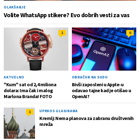
OLAKŠANJE
Volite WhatsApp stikere? Evo dobrih vesti za vas
1
0
AKTUELNO
OBRAČUN NA SUDU
"Kum" sat od 2,4 miliona
Bivši zaposleni u Apple-u
dolara: Ima čak i malog
odavao tajne kad je otišao u
Marlona Branda! FOTO
OpenAI?
UPRKOS GLASINAMA
1
Kremlj: Nema planova za zabranu društvenih
mreža