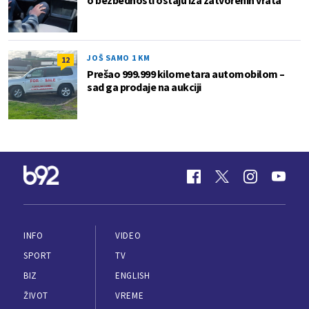
JOŠ SAMO 1 KM
12
Prešao 999.999 kilometara automobilom –
sad ga prodaje na aukciji
INFO
VIDEO
SPORT
TV
BIZ
ENGLISH
ŽIVOT
VREME