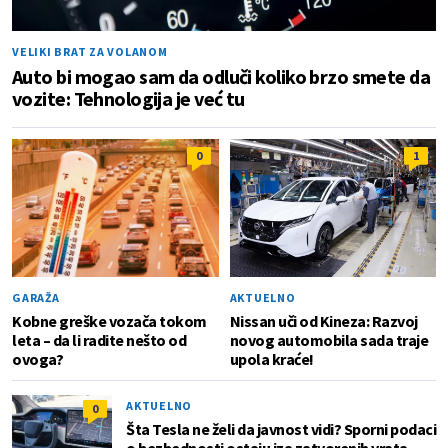
VELIKI BRAT ZA VOLANOM
Auto bi mogao sam da odluči koliko brzo smete da
vozite: Tehnologija je već tu
0
1
GARAŽA
AKTUELNO
Kobne greške vozača tokom
Nissan uči od Kineza: Razvoj
leta – da li radite nešto od
novog automobila sada traje
ovoga?
upola kraće!
AKTUELNO
0
Šta Tesla ne želi da javnost vidi? Sporni podaci
o bezbednosti ostaju iza zatvorenih vrata