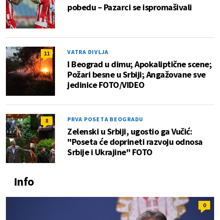
pobedu – Pazarci se ispromašivali
VATRA DIVLJA
11
I Beograd u dimu; Apokaliptične scene;
Požari besne u Srbiji; Angažovane sve
jedinice FOTO/VIDEO
PRVA POSETA BEOGRADU
8
Zelenski u Srbiji, ugostio ga Vučić:
"Poseta će doprineti razvoju odnosa
Srbije i Ukrajine" FOTO
Info
0