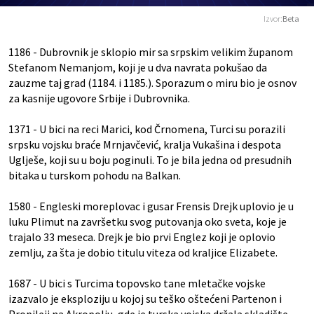
Izvor:
Beta
1186 - Dubrovnik je sklopio mir sa srpskim velikim županom
Stefanom Nemanjom, koji je u dva navrata pokušao da
zauzme taj grad (1184. i 1185.). Sporazum o miru bio je osnov
za kasnije ugovore Srbije i Dubrovnika.
1371 - U bici na reci Marici, kod Črnomena, Turci su porazili
srpsku vojsku braće Mrnjavčević, kralja Vukašina i despota
Uglješe, koji su u boju poginuli. To je bila jedna od presudnih
bitaka u turskom pohodu na Balkan.
1580 - Engleski moreplovac i gusar Frensis Drejk uplovio je u
luku Plimut na završetku svog putovanja oko sveta, koje je
trajalo 33 meseca. Drejk je bio prvi Englez koji je oplovio
zemlju, za šta je dobio titulu viteza od kraljice Elizabete.
1687 - U bici s Turcima topovsko tane mletačke vojske
izazvalo je eksploziju u kojoj su teško oštećeni Partenon i