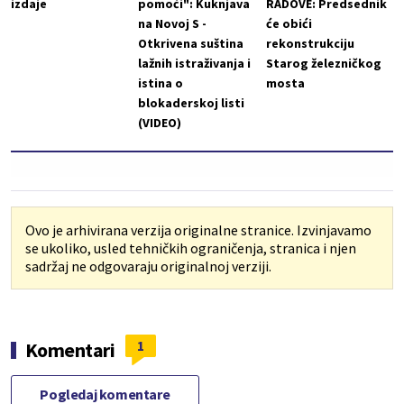
izdaje
pomoći": Kuknjava
RADOVE: Predsednik
na Novoj S -
će obići
Otkrivena suština
rekonstrukciju
lažnih istraživanja i
Starog železničkog
istina o
mosta
blokaderskoj listi
(VIDEO)
Ovo je arhivirana verzija originalne stranice. Izvinjavamo
se ukoliko, usled tehničkih ograničenja, stranica i njen
sadržaj ne odgovaraju originalnoj verziji.
1
Komentari
Pogledaj komentare