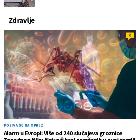
Zdravlje
0
POZIVA SE NA OPREZ
Alarm u Evropi: Više od 240 slučajeva groznice
Zapadnog Nila; Najveći broj zaraženih u ovoj zemlji