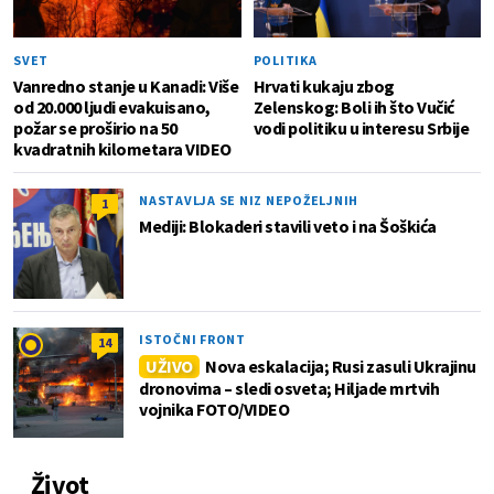
SVET
POLITIKA
Vanredno stanje u Kanadi: Više
Hrvati kukaju zbog
od 20.000 ljudi evakuisano,
Zelenskog: Boli ih što Vučić
požar se proširio na 50
vodi politiku u interesu Srbije
kvadratnih kilometara VIDEO
NASTAVLJA SE NIZ NEPOŽELJNIH
1
Mediji: Blokaderi stavili veto i na Šoškića
ISTOČNI FRONT
14
UŽIVO
Nova eskalacija; Rusi zasuli Ukrajinu
dronovima – sledi osveta; Hiljade mrtvih
vojnika FOTO/VIDEO
Život