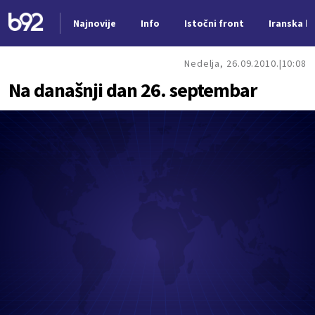
Najnovije
Info
Istočni front
Iranska kr
Nova vest
Nedelja, 26.09.2010.
10:08
Na današnji dan 26. septembar