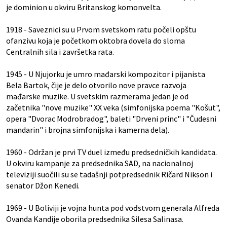
je dominion u okviru Britanskog komonvelta.
1918 - Saveznici su u Prvom svetskom ratu počeli opštu
ofanzivu koja je početkom oktobra dovela do sloma
Centralnih sila i završetka rata.
1945 - U Njujorku je umro mađarski kompozitor i pijanista
Bela Bartok, čije je delo otvorilo nove pravce razvoja
mađarske muzike. U svetskim razmerama jedan je od
začetnika "nove muzike" XX veka (simfonijska poema "Košut",
opera "Dvorac Modrobradog", baleti "Drveni princ" i "Čudesni
mandarin" i brojna simfonijska i kamerna dela).
1960 - Održan je prvi TV duel između predsedničkih kandidata.
U okviru kampanje za predsednika SAD, na nacionalnoj
televiziji suočili su se tadašnji potpredsednik Ričard Nikson i
senator Džon Kenedi.
1969 - U Boliviji je vojna hunta pod vođstvom generala Alfreda
Ovanda Kandije oborila predsednika Silesa Salinasa.