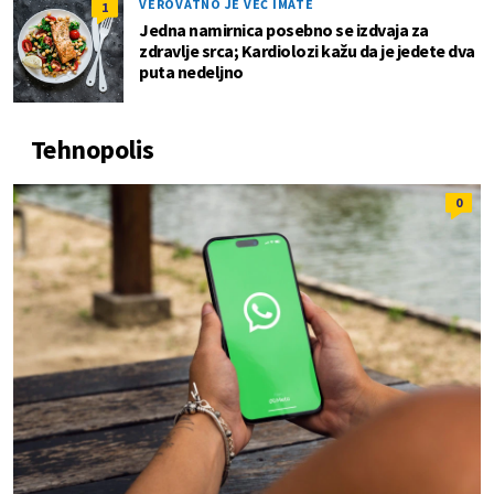
VEROVATNO JE VEĆ IMATE
1
Jedna namirnica posebno se izdvaja za
zdravlje srca; Kardiolozi kažu da je jedete dva
puta nedeljno
Tehnopolis
0