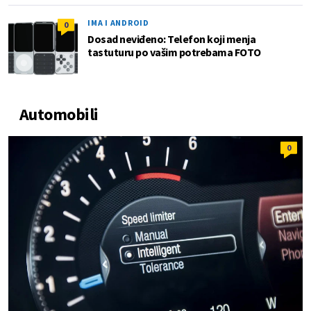
IMA I ANDROID
0
Dosad neviđeno: Telefon koji menja
tastuturu po vašim potrebama FOTO
Automobili
0