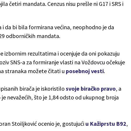
ila četiri mandata. Cenzus nisu prešle ni G17 i SRS i
i da bi bila formirana većina, neophodno je da
29 odborničkih mandata.
e izbornim rezultatima i ocenjuje da oni pokazuju
ziv SNS-a za formiranje vlasti na Voždovcu očekuje
ama stranaka možete čitati u
posebnoj vesti
.
sanih birača je iskoristilo
svoje biračko pravo
, a
lo je nevažećih, što je 1,84 odsto od ukupnog broja
ran Stoiljković ocenio je, gostujući
u Kažiprstu B92
,