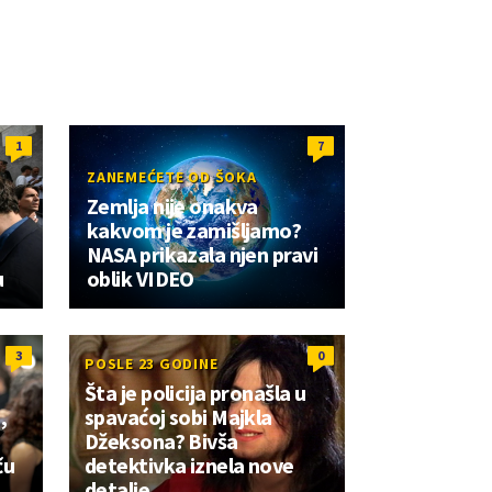
1
7
ZANEMEĆETE OD ŠOKA
Zemlja nije onakva
kakvom je zamišljamo?
NASA prikazala njen pravi
u
oblik VIDEO
3
0
POSLE 23 GODINE
Šta je policija pronašla u
,
spavaćoj sobi Majkla
Džeksona? Bivša
ču
detektivka iznela nove
detalje