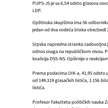
PUPS-JS je sa 6,54 odsto glasova osvoj
LDP.
Opštinska skupština ima 56 odbornika 
jedan od dva vodeća bloka obezbedi 
Srpska napredna stranka zadovoljna j
odnos snaga na republičkom nivou. Po
koalicija DSS-NS. Opširnije o reakcij
Prema podacima OIK-a, 41,95 odsto upi
od 149.319 glasačkih listića, 1.156 bi
listića.
Profesor Fakulteta političkih nauka Zo