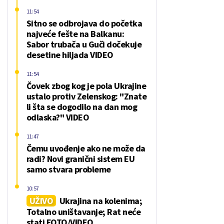
11:54
Sitno se odbrojava do početka
najveće fešte na Balkanu:
Sabor trubača u Guči dočekuje
desetine hiljada VIDEO
11:54
Čovek zbog kog je pola Ukrajine
ustalo protiv Zelenskog: "Znate
li šta se dogodilo na dan mog
odlaska?" VIDEO
11:47
Čemu uvođenje ako ne može da
radi? Novi granični sistem EU
samo stvara probleme
10:57
UŽIVO
Ukrajina na kolenima;
Totalno uništavanje; Rat neće
stati FOTO/VIDEO