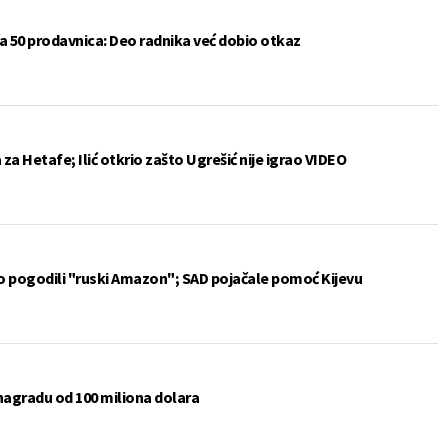
a 50 prodavnica: Deo radnika već dobio otkaz
a Hetafe; Ilić otkrio zašto Ugrešić nije igrao VIDEO
vo pogodili "ruski Amazon"; SAD pojačale pomoć Kijevu
 nagradu od 100 miliona dolara