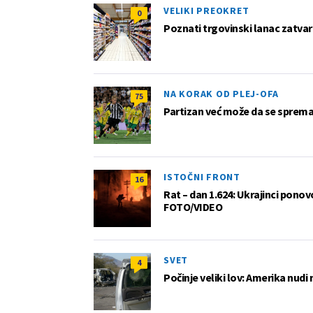
VELIKI PREOKRET
0
Poznati trgovinski lanac zatvar
NA KORAK OD PLEJ-OFA
75
Partizan već može da se sprema z
ISTOČNI FRONT
16
Rat – dan 1.624: Ukrajinci pono
FOTO/VIDEO
SVET
4
Počinje veliki lov: Amerika nudi