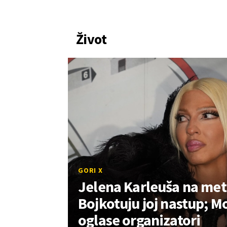
Život
GORI X
Jelena Karleuša na met
Bojkotuju joj nastup; Mo
oglase organizatori