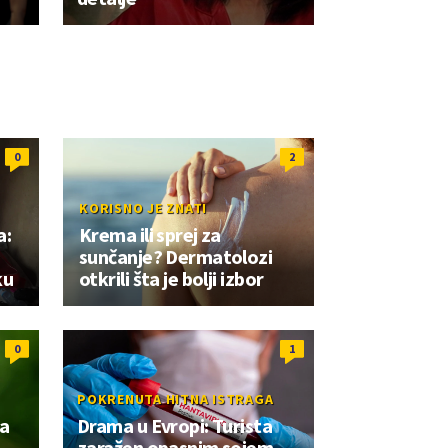
0
2
KORISNO JE ZNATI
a:
Krema ili sprej za
sunčanje? Dermatolozi
ku
otkrili šta je bolji izbor
0
1
POKRENUTA HITNA ISTRAGA
da
Drama u Evropi: Turista
zaražen opasnim sojem