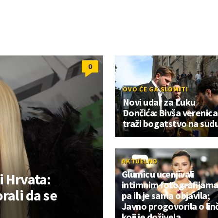
0
OVO ĆE GA SLOMITI
Novi udar za Luku
Dončića: Bivša verenica
traži bogatstvo na sud
AKTUELNO
Glumicu ucenjivali
i Hrvata:
intimnim fotografijama
rali da se
pa ih je sama objavila;
Javno progovorila o lin
koji je doživela