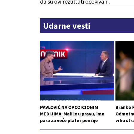
da su ovi rezultati očekivani.
Udarne vesti
PAVLOVIĆ NA OPOZICIONIM
Branko 
MEDIJIMA: Mali je u pravu, ima
Odmetnut
para za veće plate i penzije
vrhu st