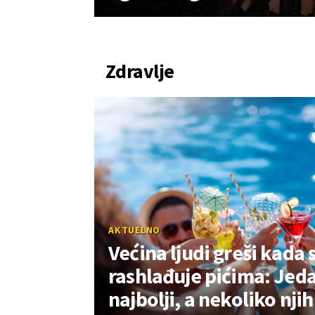
Zdravlje
AKTUELNO
Većina ljudi greši kada s
rashlađuje pićima: Jeda
najbolji, a nekoliko nji