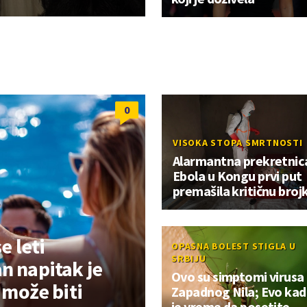
0
VISOKA STOPA SMRTNOSTI
Alarmantna prekretnic
Ebola u Kongu prvi put
premašila kritičnu broj
e leti
OPASNA BOLEST STIGLA U
SRBIJU
n napitak je
Ovo su simptomi virusa
h može biti
Zapadnog Nila; Evo ka
je vreme da posetite