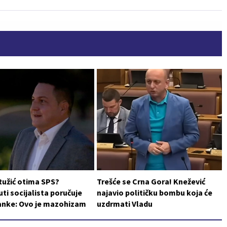
Ružić otima SPS?
Trešće se Crna Gora! Knežević
i socijalista poručuje
najavio političku bombu koja će
ranke: Ovo je mazohizam
uzdrmati Vladu