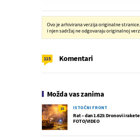
Ovo je arhivirana verzija originalne stranice
i njen sadržaj ne odgovaraju originalnoj verzi
Komentari
115
Možda vas zanima
ISTOČNI FRONT
25
Rat – dan 1.623: Dronovi i raket
FOTO/VIDEO