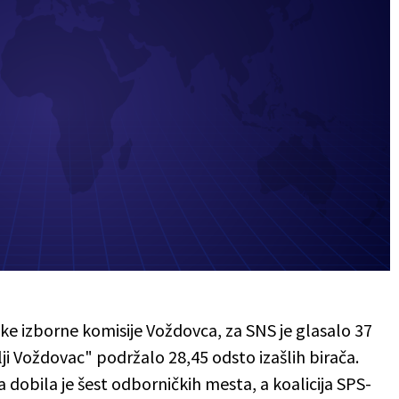
 izborne komisije Voždovca, za SNS je glasalo 37
lji Voždovac" podržalo 28,45 odsto izašlih birača.
 dobila je šest odborničkih mesta, a koalicija SPS-