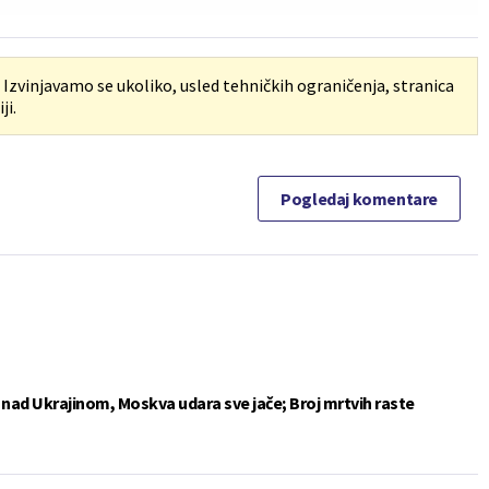
. Izvinjavamo se ukoliko, usled tehničkih ograničenja, stranica
ji.
Pogledaj komentare
e nad Ukrajinom, Moskva udara sve jače; Broj mrtvih raste