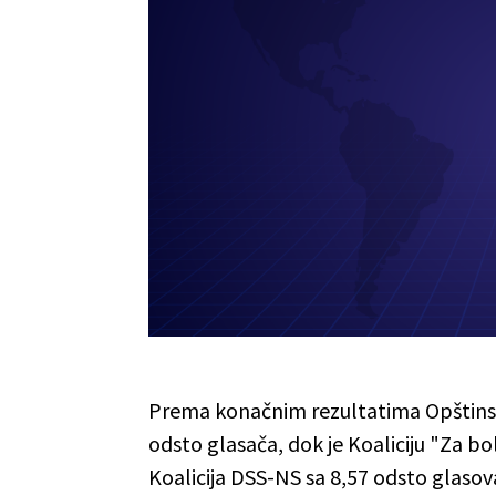
Prema konačnim rezultatima Opštinske
odsto glasača, dok je Koaliciju "Za bo
Koalicija DSS-NS sa 8,57 odsto glasova