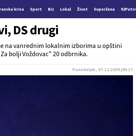
Iranska kriza
Sport
Biz
Lokal
Život
Superžena
92Puto
i, DS drugi
je na vanrednim lokalnim izborima u opštini
"Za bolji Voždovac" 20 odbrnika.
Ponedeljak, 07.12.2009.
09:27