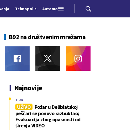
vanja
Tehnopolis
Automobili
B92 na društvenim mrežama
Najnovije
11:38
UŽIVO
Požar u Deliblatskoj
peščari se ponovo razbuktao;
Evakuacija zbog opasnosti od
širenja VIDEO