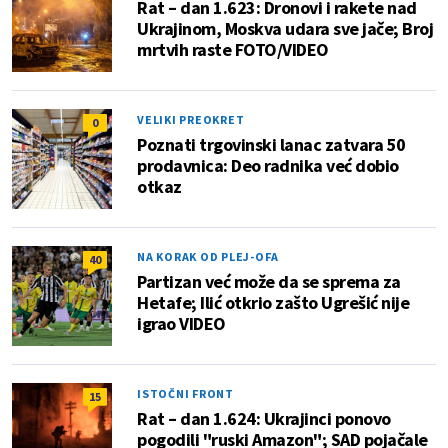
Rat – dan 1.623: Dronovi i rakete nad
Ukrajinom, Moskva udara sve jače; Broj
mrtvih raste FOTO/VIDEO
VELIKI PREOKRET
0
Poznati trgovinski lanac zatvara 50
prodavnica: Deo radnika već dobio
otkaz
NA KORAK OD PLEJ-OFA
40
Partizan već može da se sprema za
Hetafe; Ilić otkrio zašto Ugrešić nije
igrao VIDEO
ISTOČNI FRONT
15
Rat – dan 1.624: Ukrajinci ponovo
pogodili "ruski Amazon"; SAD pojačale