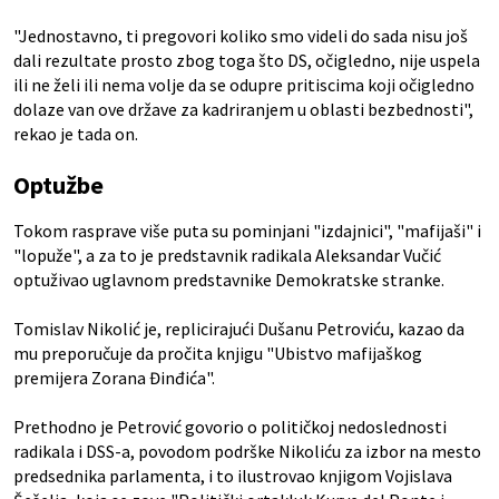
"Jednostavno, ti pregovori koliko smo videli do sada nisu još
dali rezultate prosto zbog toga što DS, očigledno, nije uspela
ili ne želi ili nema volje da se odupre pritiscima koji očigledno
dolaze van ove države za kadriranjem u oblasti bezbednosti",
rekao je tada on.
Optužbe
Tokom rasprave više puta su pominjani "izdajnici", "mafijaši" i
"lopuže", a za to je predstavnik radikala Aleksandar Vučić
optuživao uglavnom predstavnike Demokratske stranke.
Tomislav Nikolić je, replicirajući Dušanu Petroviću, kazao da
mu preporučuje da pročita knjigu "Ubistvo mafijaškog
premijera Zorana Đinđića".
Prethodno je Petrović govorio o političkoj nedoslednosti
radikala i DSS-a, povodom podrške Nikoliću za izbor na mesto
predsednika parlamenta, i to ilustrovao knjigom Vojislava