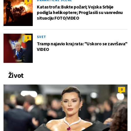
9
Katastrofa: Bukte požari; Vojska Srbije
podigla helikoptere; Proglasili su vanrednu
situaciju FOTO/VIDEO
SVET
0
Tramp najavio kraj rata: "Uskoro se završava"
VIDEO
Život
0