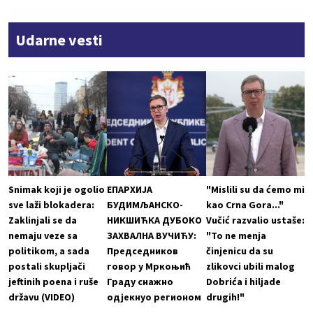
Udarne vesti
Snimak koji je ogolio
ЕПАРХИЈА
"Mislili su da ćemo mi
sve laži blokadera:
БУДИМЉАНСКО-
kao Crna Gora..."
Zaklinjali se da
НИКШИЋКА ДУБОКО
Vučić razvalio ustaše:
nemaju veze sa
ЗАХВАЛНА ВУЧИЋУ:
"To ne menja
politikom, a sada
Председников
činjenicu da su
postali skupljači
говор у Мркоњић
zlikovci ubili malog
jeftinih poena i ruše
Граду снажно
Dobrića i hiljade
državu (VIDEO)
одјекнуо регионом
drugih!"