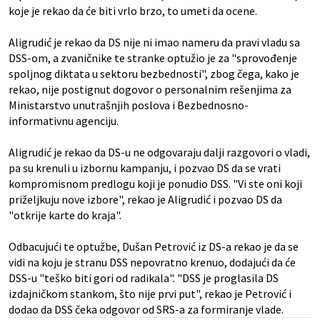
koje je rekao da će biti vrlo brzo, to umeti da ocene.
Aligrudić je rekao da DS nije ni imao nameru da pravi vladu sa
DSS-om, a zvaničnike te stranke optužio je za "sprovođenje
spoljnog diktata u sektoru bezbednosti", zbog čega, kako je
rekao, nije postignut dogovor o personalnim rešenjima za
Ministarstvo unutrašnjih poslova i Bezbednosno-
informativnu agenciju.
Aligrudić je rekao da DS-u ne odgovaraju dalji razgovori o vladi,
pa su krenuli u izbornu kampanju, i pozvao DS da se vrati
kompromisnom predlogu koji je ponudio DSS. "Vi ste oni koji
priželjkuju nove izbore", rekao je Aligrudić i pozvao DS da
"otkrije karte do kraja".
Odbacujući te optužbe, Dušan Petrović iz DS-a rekao je da se
vidi na koju je stranu DSS nepovratno krenuo, dodajući da će
DSS-u "teško biti gori od radikala". "DSS je proglasila DS
izdajničkom stankom, što nije prvi put", rekao je Petrović i
dodao da DSS čeka odgovor od SRS-a za formiranje vlade.