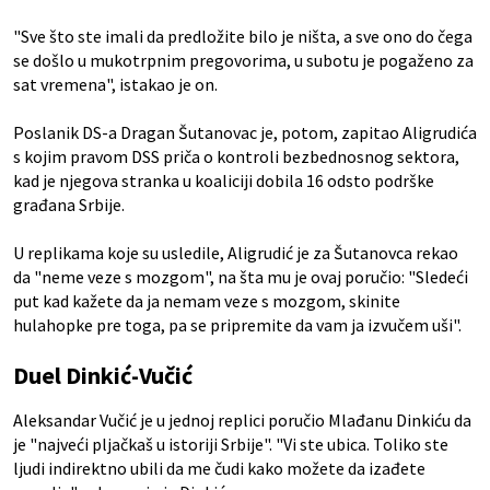
"Sve što ste imali da predložite bilo je ništa, a sve ono do čega
se došlo u mukotrpnim pregovorima, u subotu je pogaženo za
sat vremena", istakao je on.
Poslanik DS-a Dragan Šutanovac je, potom, zapitao Aligrudića
s kojim pravom DSS priča o kontroli bezbednosnog sektora,
kad je njegova stranka u koaliciji dobila 16 odsto podrške
građana Srbije.
U replikama koje su usledile, Aligrudić je za Šutanovca rekao
da "neme veze s mozgom", na šta mu je ovaj poručio: "Sledeći
put kad kažete da ja nemam veze s mozgom, skinite
hulahopke pre toga, pa se pripremite da vam ja izvučem uši".
Duel Dinkić-Vučić
Aleksandar Vučić je u jednoj replici poručio Mlađanu Dinkiću da
je "najveći pljačkaš u istoriji Srbije". "Vi ste ubica. Toliko ste
ljudi indirektno ubili da me čudi kako možete da izađete