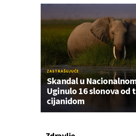
ZASTRAŠUJUĆE
Skandal u Nacionalnom
Uginulo 16 slonova od 
cijanidom
Zdravlje