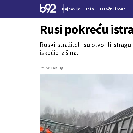
Najnovije
Info
Istočni front
Nova vest
Rusi pokreću istr
Ruski istražitelji su otvorili istrag
iskočio iz šina.
Izvor:
Tanjug