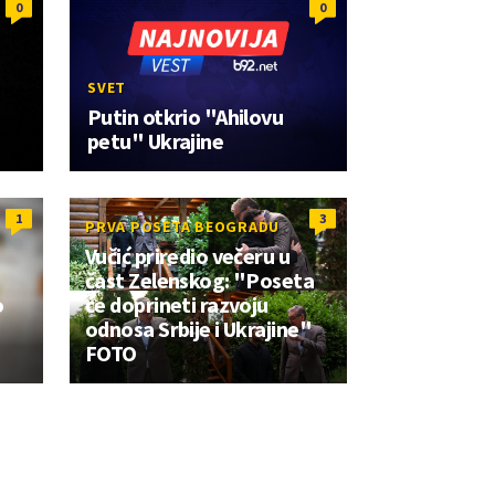
0
0
SVET
Putin otkrio "Ahilovu
petu" Ukrajine
1
3
PRVA POSETA BEOGRADU
Vučić priredio večeru u
čast Zelenskog: "Poseta
o
će doprineti razvoju
odnosa Srbije i Ukrajine"
FOTO