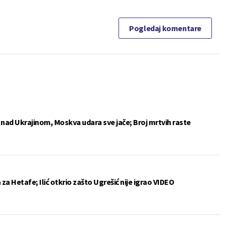
Pogledaj komentare
e nad Ukrajinom, Moskva udara sve jače; Broj mrtvih raste
a Hetafe; Ilić otkrio zašto Ugrešić nije igrao VIDEO