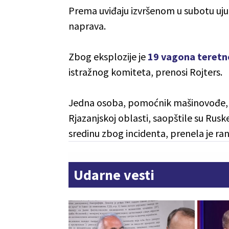
Prema uviđaju izvršenom u subotu uju
naprava.
Zbog eksplozije je
19 vagona teretno
istražnog komiteta, prenosi Rojters.
Jedna osoba, pomoćnik mašinovođe, la
Rjazanjskoj oblasti, saopštile su Rusk
sredinu zbog incidenta, prenela je ran
Udarne vesti