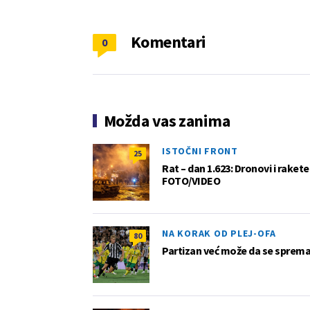
Komentari
0
Možda vas zanima
ISTOČNI FRONT
25
Rat – dan 1.623: Dronovi i raket
FOTO/VIDEO
NA KORAK OD PLEJ-OFA
80
Partizan već može da se sprema z