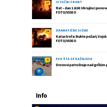
ISTOČNI FRONT
17
Rat – dan 1.624: Ukrajinci pono
FOTO/VIDEO
DRAMATIČNE SCENE
14
Katastrofa: Bukte požari; Vojska
FOTO/VIDEO
EVO ŠTA SE KAŽNJAVA
4
Dronovi patroliraju nad grčkim 
Info