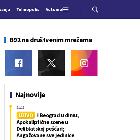
vanja
Tehnopolis
Automobili
B92 na društvenim mrežama
Najnovije
21:19
UŽIVO
I Beograd u dimu;
Apokaliptične scene u
Deliblatskoj peščari;
Angažovane sve jedinice