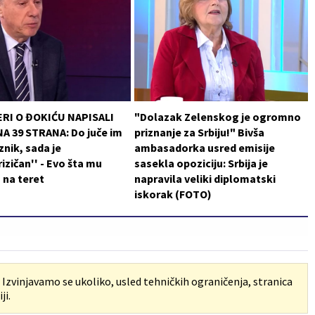
RI O ĐOKIĆU NAPISALI
"Dolazak Zelenskog je ogromno
A 39 STRANA: Do juče im
priznanje za Srbiju!" Bivša
znik, sada je
ambasadorka usred emisije
rizičan'' - Evo šta mu
sasekla opoziciju: Srbija je
u na teret
napravila veliki diplomatski
iskorak (FOTO)
. Izvinjavamo se ukoliko, usled tehničkih ograničenja, stranica
ji.