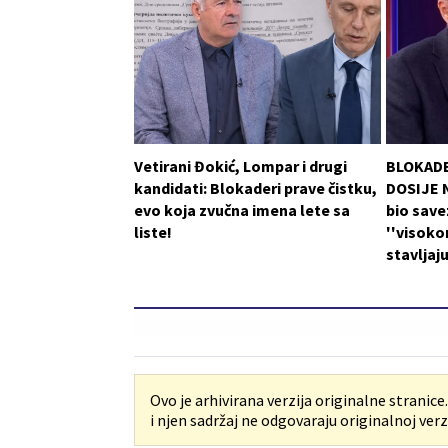
Vetirani Đokić, Lompar i drugi
BLOKADE
kandidati: Blokaderi prave čistku,
DOSIJE N
evo koja zvučna imena lete sa
bio save
liste!
''visoko
stavljaj
Ovo je arhivirana verzija originalne stranice
i njen sadržaj ne odgovaraju originalnoj verzi