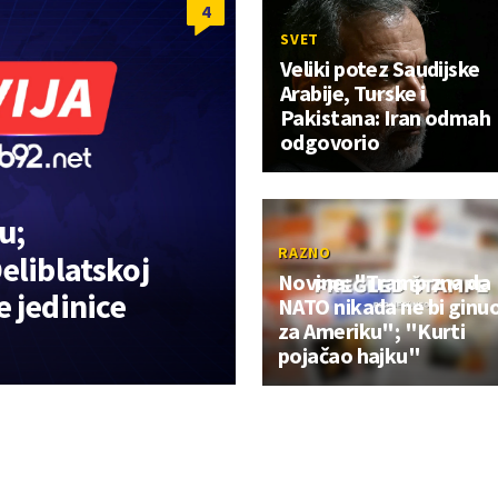
4
SVET
Veliki potez Saudijske
Arabije, Turske i
Pakistana: Iran odmah
odgovorio
u;
RAZNO
eliblatskoj
Novine: "Tramp zna da
 jedinice
NATO nikada ne bi ginu
za Ameriku"; "Kurti
pojačao hajku"