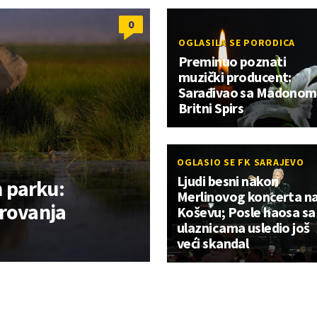
0
OGLASILA SE PORODICA
Preminuo poznati
muzički producent:
Sarađivao sa Madonom 
Britni Spirs
OGLASIO SE FK SARAJEVO
Ljudi besni nakon
 parku:
Merlinovog koncerta n
trovanja
Koševu; Posle haosa sa
ulaznicama usledio još
veći skandal