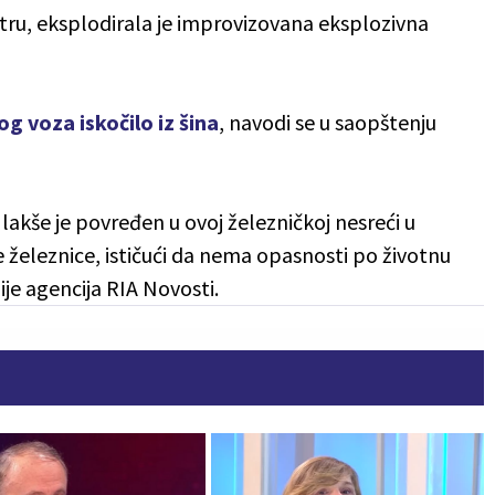
tru, eksplodirala je improvizovana eksplozivna
g voza iskočilo iz šina
, navodi se u saopštenju
kše je povređen u ovoj železničkoj nesreći u
e železnice, ističući da nema opasnosti po životnu
ije agencija RIA Novosti.