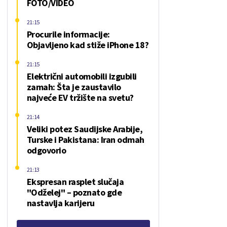
FOTO/VIDEO
21:15
Procurile informacije:
Objavljeno kad stiže iPhone 18?
21:15
Električni automobili izgubili
zamah: Šta je zaustavilo
najveće EV tržište na svetu?
21:14
Veliki potez Saudijske Arabije,
Turske i Pakistana: Iran odmah
odgovorio
21:13
Ekspresan rasplet slučaja
"Odželej" – poznato gde
nastavlja karijeru