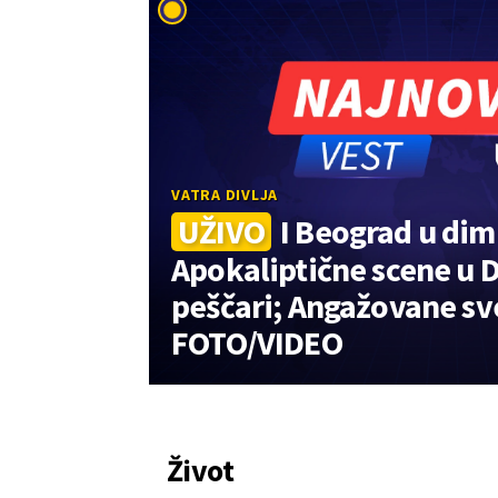
VATRA DIVLJA
UŽIVO
I Beograd u dim
Apokaliptične scene u D
peščari; Angažovane sve
FOTO/VIDEO
Život