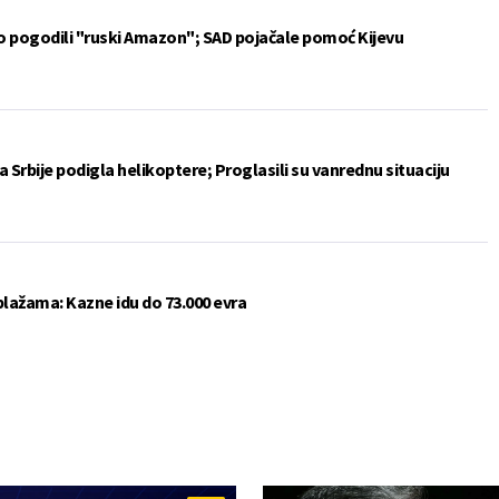
vo pogodili "ruski Amazon"; SAD pojačale pomoć Kijevu
 Srbije podigla helikoptere; Proglasili su vanrednu situaciju
plažama: Kazne idu do 73.000 evra