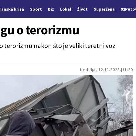
Iranska kriza
Sport
Biz
Lokal
Život
Superžena
92Puto
agu o terorizmu
u o terorizmu nakon što je veliki teretni voz
Nedelja, 12.11.2023.
11:20