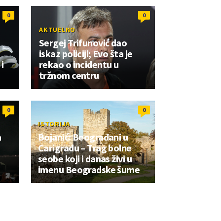
0
0
AKTUELNO
Sergej Trifunović dao
iskaz policiji; Evo šta je
i
rekao o incidentu u
tržnom centru
0
0
ISTORIJA
a
Bojanić: Beograđani u
Carigradu – Тrag bolne
seobe koji i danas živi u
imenu Beogradske šume