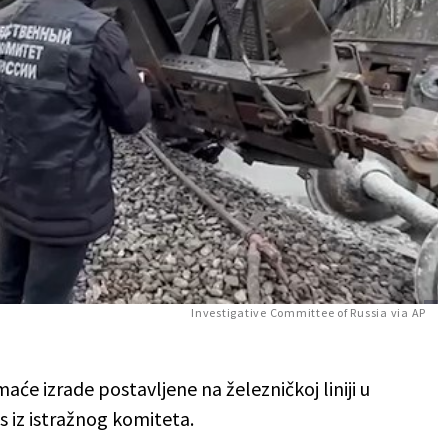
Investigative Committee of Russia via AP
́e izrade postavljene na železničkoj liniji u
s iz istražnog komiteta.