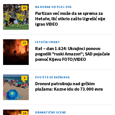
NA KORAK OD PLEJ-OFA
80
Partizan već može da se sprema za
Hetafe; Ilić otkrio zašto Ugrešić nije
igrao VIDEO
ISTOČNI FRONT
17
Rat – dan 1.624: Ukrajinci ponovo
pogodili "ruski Amazon"; SAD pojačale
pomoć Kijevu FOTO/VIDEO
EVO ŠTA SE KAŽNJAVA
4
Dronovi patroliraju nad grčkim
plažama: Kazne idu do 73.000 evra
DRAMATIČNE SCENE
14