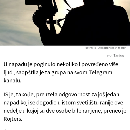
Ilustracija: Depositphotos/ zabelin
Izvor:
Tanjug
U napadu je poginulo nekoliko i povređeno više
ljudi, saopštila je ta grupa na svom Telegram
kanalu.
IS je, takođe, preuzela odgovornost za još jedan
napad koji se dogodio u istom svetilištu ranije ove
nedelje u kojoj su dve osobe bile ranjene, preneo je
Rojters.