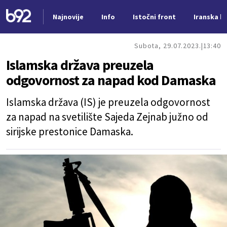
Najnovije
Info
Istočni front
Iranska kr
Nova vest
Subota, 29.07.2023.
13:40
Islamska država preuzela
odgovornost za napad kod Damaska
Islamska država (IS) je preuzela odgovornost
za napad na svetilište Sajeda Zejnab južno od
sirijske prestonice Damaska.