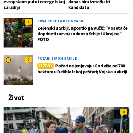
evropskom putu i energetskoj
danas bira između tri
saradnji
kandidata
PRVA POSETA BEOGRADU
7
Zelenski u Srbiji, ugostio ga Vučić: "Poseta će
doprineti razvoju odnosa Srbije i Ukrajine"
FOTO
POŽARI ŠIROM SRBIJE
0
UŽIVO
Požari ne jenjavaju: Gori više od 700
hektara u Deliblatskoj peščari; Vojska u akciji
Život
0