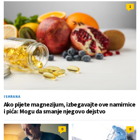
1
ISHRANA
Ako pijete magnezijum, izbegavajte ove namirnice
i pića: Mogu da smanje njegovo dejstvo
0
0