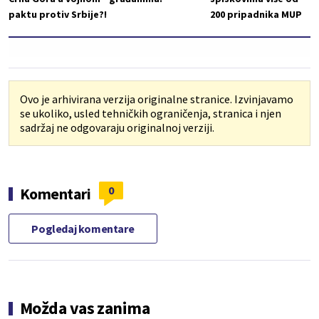
paktu protiv Srbije?!
200 pripadnika MUP
Ovo je arhivirana verzija originalne stranice. Izvinjavamo
se ukoliko, usled tehničkih ograničenja, stranica i njen
sadržaj ne odgovaraju originalnoj verziji.
0
Komentari
Pogledaj komentare
Možda vas zanima