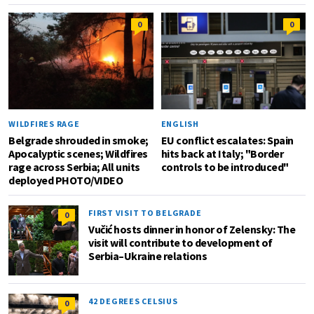
0
0
WILDFIRES RAGE
ENGLISH
Belgrade shrouded in smoke;
EU conflict escalates: Spain
Apocalyptic scenes; Wildfires
hits back at Italy; "Border
rage across Serbia; All units
controls to be introduced"
deployed PHOTO/VIDEO
FIRST VISIT TO BELGRADE
0
Vučić hosts dinner in honor of Zelensky: The
visit will contribute to development of
Serbia–Ukraine relations
42 DEGREES CELSIUS
0