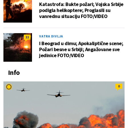
Katastrofa: Bukte požari; Vojska Srbije
podigla helikoptere; Proglasili su
vanrednu situaciju FOTO/VIDEO
VATRA DIVLJA
11
I Beograd u dimu; Apokaliptične scene;
Požari besne u Srbiji; Angažovane sve
jedinice FOTO/VIDEO
Info
0