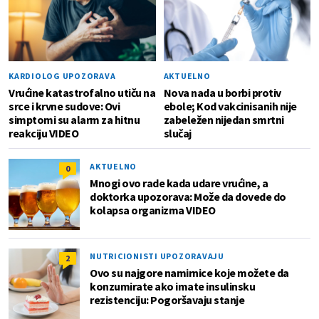
KARDIOLOG UPOZORAVA
AKTUELNO
Vrućine katastrofalno utiču na
Nova nada u borbi protiv
srce i krvne sudove: Ovi
ebole; Kod vakcinisanih nije
simptomi su alarm za hitnu
zabeležen nijedan smrtni
reakciju VIDEO
slučaj
AKTUELNO
0
Mnogi ovo rade kada udare vrućine, a
doktorka upozorava: Može da dovede do
kolapsa organizma VIDEO
NUTRICIONISTI UPOZORAVAJU
2
Ovo su najgore namirnice koje možete da
konzumirate ako imate insulinsku
rezistenciju: Pogoršavaju stanje