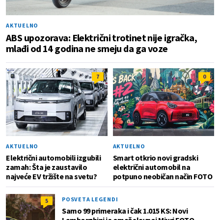
AKTUELNO
ABS upozorava: Električni trotinet nije igračka,
mlađi od 14 godina ne smeju da ga voze
7
0
AKTUELNO
AKTUELNO
Električni automobili izgubili
Smart otkrio novi gradski
zamah: Šta je zaustavilo
električni automobil na
najveće EV tržište na svetu?
potpuno neobičan način FOTO
POSVETA LEGENDI
5
Samo 99 primeraka i čak 1.015 KS: Novi