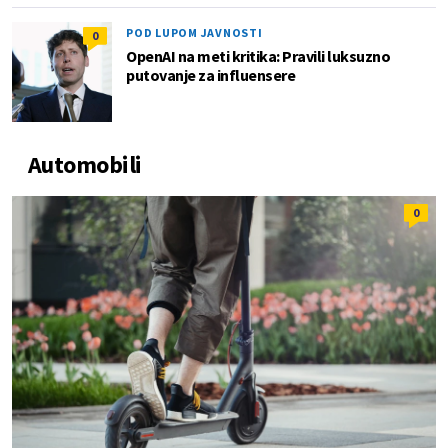
POD LUPOM JAVNOSTI
0
OpenAI na meti kritika: Pravili luksuzno
putovanje za influensere
Automobili
0