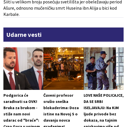
Šiiti u velikom broju posećuju svetilišta jer obeležavaju period
Ašure, odnosno mučeničku smrt Huseina ibn Alija u bici kod
Karbale.
Udarne vesti
Podgorica će
Čuveni profesor
LOVE NAŠE POLICAJCE,
sarađivati sa OVK!
srušio sneška
DA SE SRBI
Bruka za brukom -
blokaderima: Doza
ISELJAVAJU: Na KiM
stiže nam novi
istine na Novoj S o
ljude privode bez
udarac od "braće":
davanju novca
dokaza, na tajnim
Crna Gora u vojnom
građanima!
spiskovima više od