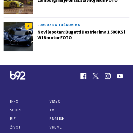
Lamborghini je omaž slavnoj Miuri FOTO
LUKSUZ NA TOČKOVIMA
3
Novi lepotan: Bugatti Destrier ima 1.500 KS i
W16 motor FOTO
INFO
VIDEO
SPORT
TV
BIZ
ENGLISH
ŽIVOT
VREME