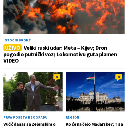
ISTOČNI FRONT
UŽIVO
Veliki ruski udar: Meta – Kijev; Dron
pogodio putnički voz; Lokomotivu guta plamen
VIDEO
0
0
PRVA POSETA BEOGRADU
REGION
Vučić danas sa Zelenskim o
Ko će na čelo Mađarske?; Tisa