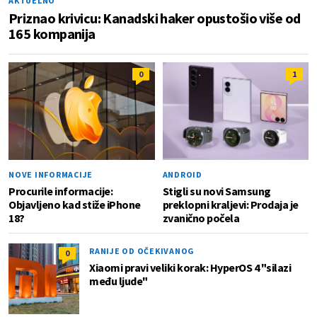
AKTUELNO
Priznao krivicu: Kanadski haker opustošio više od
165 kompanija
0
1
NOVE INFORMACIJE
ANDROID
Procurile informacije:
Stigli su novi Samsung
Objavljeno kad stiže iPhone
preklopni kraljevi: Prodaja je
18?
zvanično počela
RANIJE OD OČEKIVANOG
0
Xiaomi pravi veliki korak: HyperOS 4 "silazi
među ljude"