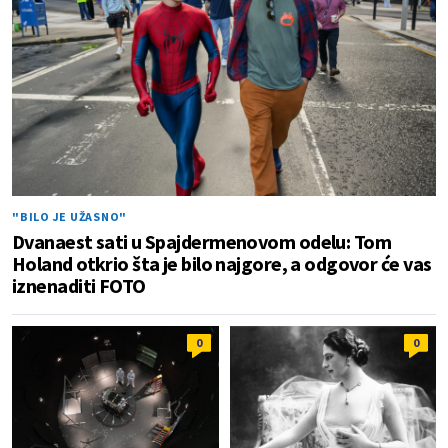
"BILO JE UŽASNO"
Dvanaest sati u Spajdermenovom odelu: Tom
Holand otkrio šta je bilo najgore, a odgovor će vas
iznenaditi FOTO
0
0