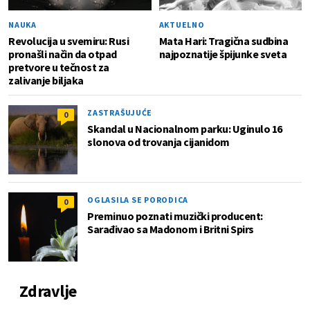
NAUKA
AKTUELNO
Revolucija u svemiru: Rusi
Mata Hari: Tragična sudbina
pronašli način da otpad
najpoznatije špijunke sveta
pretvore u tečnost za
zalivanje biljaka
ZASTRAŠUJUĆE
0
Skandal u Nacionalnom parku: Uginulo 16
slonova od trovanja cijanidom
OGLASILA SE PORODICA
0
Preminuo poznati muzički producent:
Sarađivao sa Madonom i Britni Spirs
Zdravlje