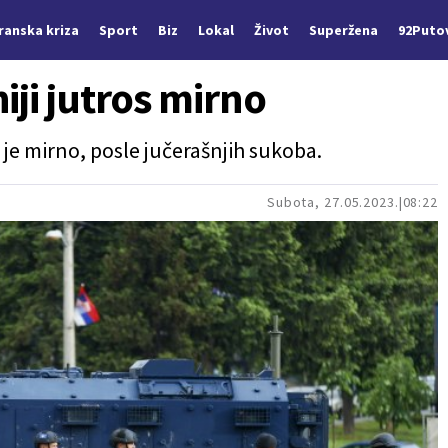
Iranska kriza
Sport
Biz
Lokal
Život
Superžena
92Puto
iji jutros mirno
 je mirno, posle jučerašnjih sukoba.
Subota, 27.05.2023.
08:22