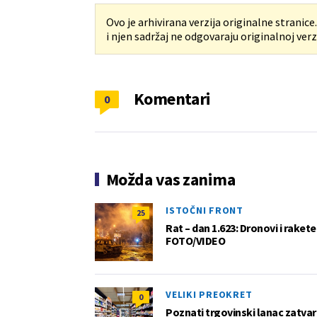
Ovo je arhivirana verzija originalne stranice
i njen sadržaj ne odgovaraju originalnoj verzi
Komentari
0
Možda vas zanima
ISTOČNI FRONT
25
Rat – dan 1.623: Dronovi i raket
FOTO/VIDEO
VELIKI PREOKRET
0
Poznati trgovinski lanac zatvar