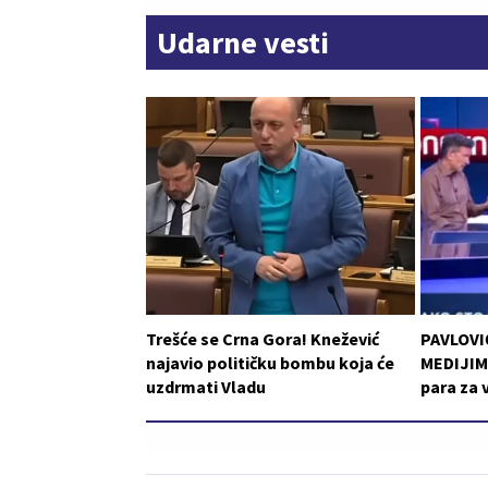
Udarne vesti
Trešće se Crna Gora! Knežević
PAVLOVI
najavio političku bombu koja će
MEDIJIMA
uzdrmati Vladu
para za 