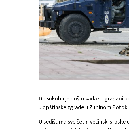
Do sukoba je došlo kada su građani p
u opštinske zgrade u Zubinom Potoku
U sedištima sve četiri većinski srpske