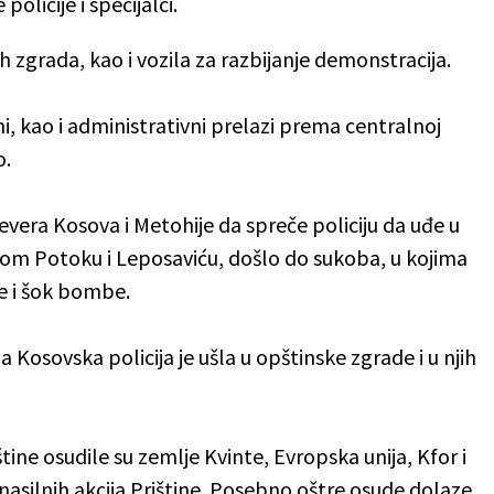
licije i specijalci.
h zgrada, kao i vozila za razbijanje demonstracija.
i, kao i administrativni prelazi prema centralnoj
o.
vera Kosova i Metohije da spreče policiju da uđe u
nom Potoku i Leposaviću, došlo do sukoba, u kojima
ne i šok bombe.
 Kosovska policija je ušla u opštinske zgrade i u njih
tine osudile su zemlje Kvinte, Evropska unija, Kfor i
 nasilnih akcija Prištine. Posebno oštre osude dolaze