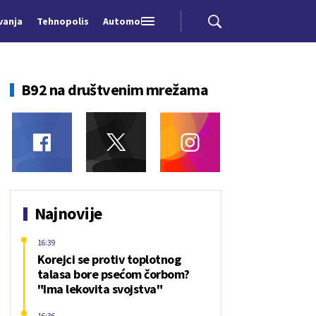
vanja
Tehnopolis
Automobili
B92 na društvenim mrežama
Najnovije
16:39
Korejci se protiv toplotnog
talasa bore psećom čorbom?
"Ima lekovita svojstva"
16:36