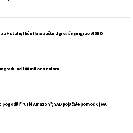
a Hetafe; Ilić otkrio zašto Ugrešić nije igrao VIDEO
 nagradu od 100 miliona dolara
vo pogodili "ruski Amazon"; SAD pojačale pomoć Kijevu