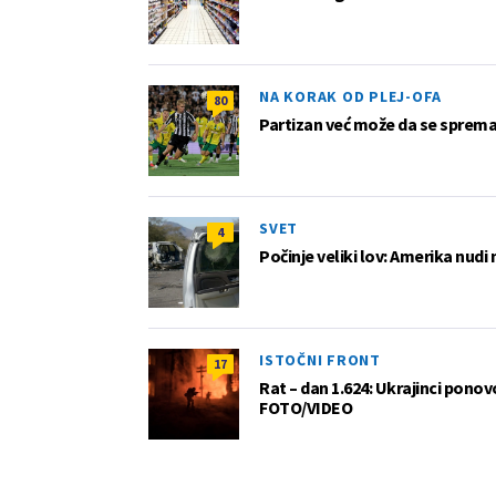
NA KORAK OD PLEJ-OFA
80
Partizan već može da se sprema z
SVET
4
Počinje veliki lov: Amerika nudi
ISTOČNI FRONT
17
Rat – dan 1.624: Ukrajinci pono
FOTO/VIDEO