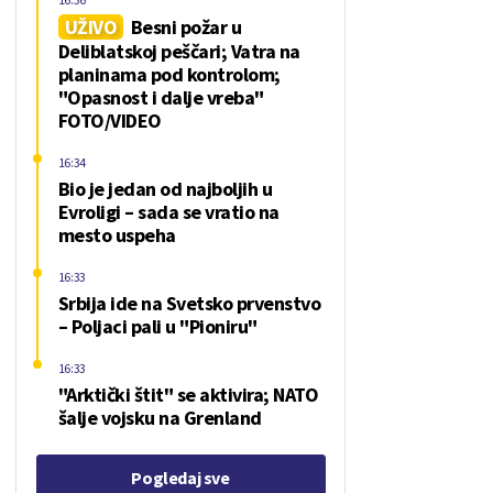
UŽIVO
Besni požar u
Deliblatskoj peščari; Vatra na
planinama pod kontrolom;
"Opasnost i dalje vreba"
FOTO/VIDEO
16:34
Bio je jedan od najboljih u
Evroligi – sada se vratio na
mesto uspeha
16:33
Srbija ide na Svetsko prvenstvo
– Poljaci pali u "Pioniru"
16:33
"Arktički štit" se aktivira; NATO
šalje vojsku na Grenland
Pogledaj sve