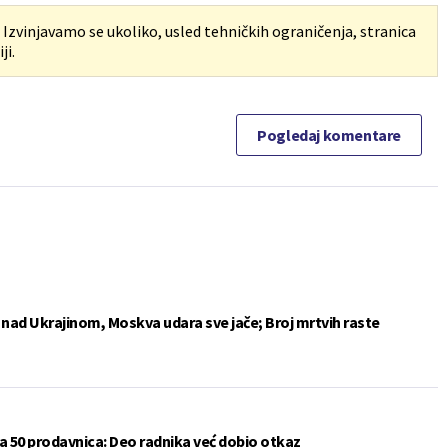
. Izvinjavamo se ukoliko, usled tehničkih ograničenja, stranica
ji.
Pogledaj komentare
e nad Ukrajinom, Moskva udara sve jače; Broj mrtvih raste
a 50 prodavnica: Deo radnika već dobio otkaz