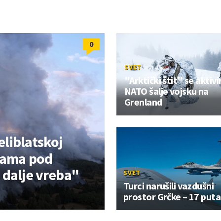
0
SVET
"Arktički štit" se aktivi
NATO šalje vojsku na
Grenland
eliblatskoj
inama pod
 dalje vreba"
SVET
Turci narušili vazdušni
prostor Grčke – 17 puta