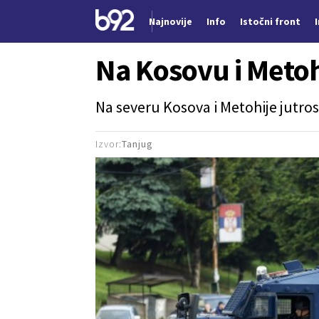
Najnovije
Info
Istočni front
Nova vest
Na Kosovu i Metoh
Na severu Kosova i Metohije jutros
Izvor:
Tanjug