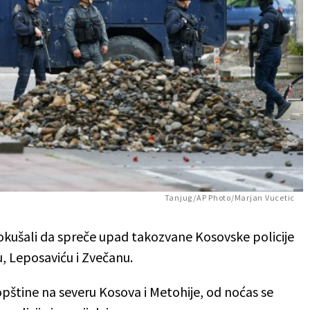
Tanjug/AP Photo/Marjan Vucetic
okušali da spreče upad takozvane Kosovske policije
, Leposaviću i Zvečanu.
 opštine na severu Kosova i Metohije, od noćas se