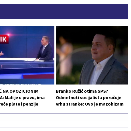
Ć NA OPOZICIONIM
Branko Ružić otima SPS?
: Mali je u pravu, ima
Odmetnuti socijalista poručuje
veće plate i penzije
vrhu stranke: Ovo je mazohizam