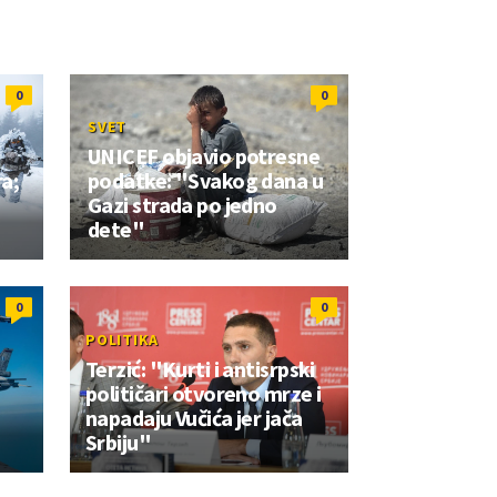
0
0
SVET
UNICEF objavio potresne
ra;
podatke: "Svakog dana u
Gazi strada po jedno
dete"
0
0
POLITIKA
Terzić: "Kurti i antisrpski
političari otvoreno mrze i
napadaju Vučića jer jača
Srbiju"