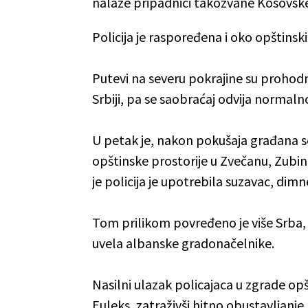
nalaze pripadnici takozvane Kosovske po
Policija je raspoređena i oko opštinski
Putevi na severu pokrajine su prohodn
Srbiji, pa se saobraćaj odvija normaln
U petak je, nakon pokušaja građana se
opštinske prostorije u Zvečanu, Zubi
je policija je upotrebila suzavac, dim
Tom prilikom povređeno je više Srba, a
uvela albanske gradonačelnike.
Nasilni ulazak policajaca u zgrade opš
Euleks, zatraživši hitno obustavljanje