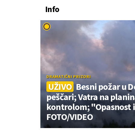
Info
DRAMATIČNI PRIZORI
UŽIVO
Besni požar u D
peščari; Vatra na plan
kontrolom; "Opasnost i
FOTO/VIDEO