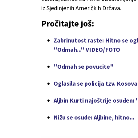
iz Sjedinjenih Američkih Država.
Pročitajte još:
Zabrinutost raste: Hitno se ogl
"Odmah..." VIDEO/FOTO
"Odmah se povucite"
Oglasila se policija tzv. Kosov
Aljbin Kurti najoštrije osuđen:
Nižu se osude: Aljbine, hitno...