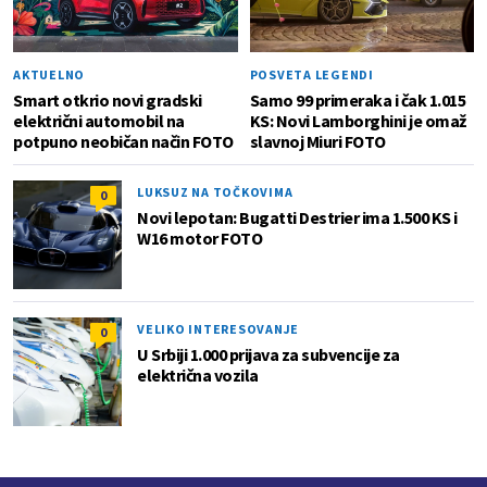
AKTUELNO
POSVETA LEGENDI
Smart otkrio novi gradski
Samo 99 primeraka i čak 1.015
električni automobil na
KS: Novi Lamborghini je omaž
potpuno neobičan način FOTO
slavnoj Miuri FOTO
LUKSUZ NA TOČKOVIMA
0
Novi lepotan: Bugatti Destrier ima 1.500 KS i
W16 motor FOTO
VELIKO INTERESOVANJE
0
U Srbiji 1.000 prijava za subvencije za
električna vozila