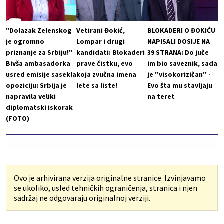
"Dolazak Zelenskog
Vetirani Đokić,
BLOKADERI O ĐOKIĆU
je ogromno
Lompar i drugi
NAPISALI DOSIJE NA
priznanje za Srbiju!"
kandidati: Blokaderi
39 STRANA: Do juče
Bivša ambasadorka
prave čistku, evo
im bio saveznik, sada
usred emisije sasekla
koja zvučna imena
je ''visokorizičan'' -
opoziciju: Srbija je
lete sa liste!
Evo šta mu stavljaju
napravila veliki
na teret
diplomatski iskorak
(FOTO)
Ovo je arhivirana verzija originalne stranice. Izvinjavamo
se ukoliko, usled tehničkih ograničenja, stranica i njen
sadržaj ne odgovaraju originalnoj verziji.