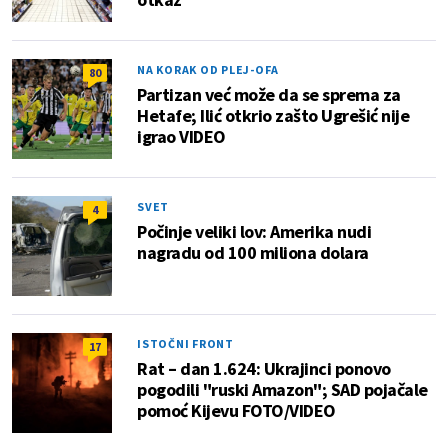
NA KORAK OD PLEJ-OFA
80
Partizan već može da se sprema za
Hetafe; Ilić otkrio zašto Ugrešić nije
igrao VIDEO
SVET
4
Počinje veliki lov: Amerika nudi
nagradu od 100 miliona dolara
ISTOČNI FRONT
17
Rat – dan 1.624: Ukrajinci ponovo
pogodili "ruski Amazon"; SAD pojačale
pomoć Kijevu FOTO/VIDEO