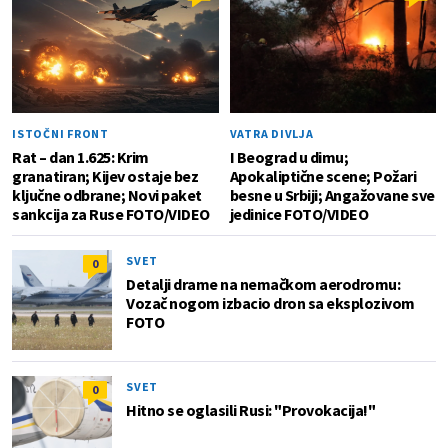
ISTOČNI FRONT
VATRA DIVLJA
Rat – dan 1.625: Krim
I Beograd u dimu;
granatiran; Kijev ostaje bez
Apokaliptične scene; Požari
ključne odbrane; Novi paket
besne u Srbiji; Angažovane sve
sankcija za Ruse FOTO/VIDEO
jedinice FOTO/VIDEO
SVET
0
Detalji drame na nemačkom aerodromu:
Vozač nogom izbacio dron sa eksplozivom
FOTO
SVET
0
Hitno se oglasili Rusi: "Provokacija!"