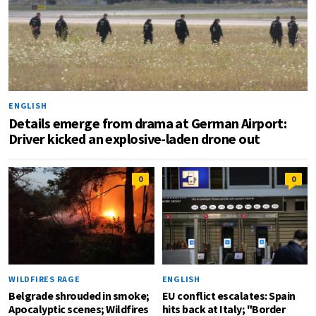
ENGLISH
Details emerge from drama at German Airport:
Driver kicked an explosive-laden drone out
0
0
WILDFIRES RAGE
ENGLISH
Belgrade shrouded in smoke;
EU conflict escalates: Spain
Apocalyptic scenes; Wildfires
hits back at Italy; "Border