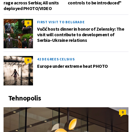
rage across Serbia; All units
controls to be introduced"
deployed PHOTO/VIDEO
FIRST VISIT TO BELGRADE
0
Vučić hosts dinner in honor of Zelensky: The
visit will contribute to development of
Serbia–Ukraine relations
42 DEGREES CELSIUS
0
Europe under extreme heat PHOTO
Tehnopolis
0