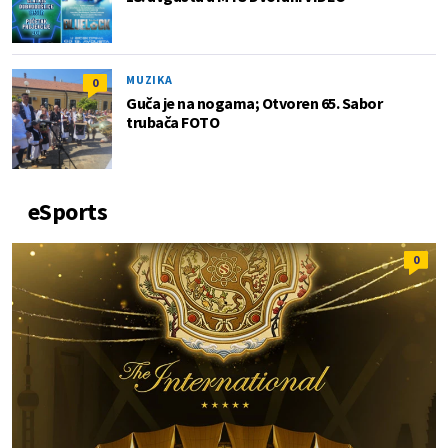
MUZIKA
0
Guča je na nogama; Otvoren 65. Sabor
trubača FOTO
eSports
0