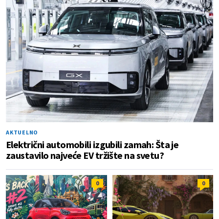
AKTUELNO
Električni automobili izgubili zamah: Šta je
zaustavilo najveće EV tržište na svetu?
0
0