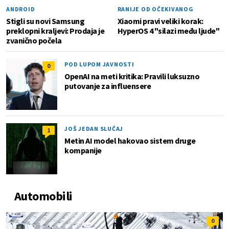
ANDROID
RANIJE OD OČEKIVANOG
Stigli su novi Samsung
Xiaomi pravi veliki korak:
preklopni kraljevi: Prodaja je
HyperOS 4 "silazi među ljude"
zvanično počela
POD LUPOM JAVNOSTI
0
OpenAI na meti kritika: Pravili luksuzno
putovanje za influensere
JOŠ JEDAN SLUČAJ
1
Metin AI model hakovao sistem druge
kompanije
Automobili
0