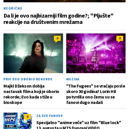
NEOBIČNO
Da li je ovo najbizarniji film godine?; "Pljušte"
reakcije na društvenim mrežama
0
0
PRVI DEO OBORIO REKORDE
MUZIKA
Majkl Džekson dobija
"The Fugees" se vraćaju posle
nastavak filma koji je oborio
skoro 30 godina? Lorin Hil
rekorde; Evo kada stiže u
potvrdila ono čemu su se
bioskope
fanovi dugo nadali
ZA SVE FANOVE
0
Specijalno "anime veče" uz film "Blue lock"
13. avgusta u MTS Dvorani VIDEO