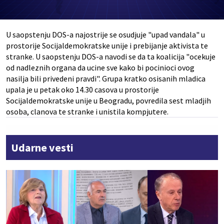
U saopstenju DOS-a najostrije se osudjuje "upad vandala" u
prostorije Socijaldemokratske unije i prebijanje aktivista te
stranke. U saopstenju DOS-a navodi se da ta koalicija "ocekuje
od nadleznih organa da ucine sve kako bi pocinioci ovog
nasilja bili privedeni pravdi". Grupa kratko osisanih mladica
upala je u petak oko 14.30 casova u prostorije
Socijaldemokratske unije u Beogradu, povredila sest mladjih
osoba, clanova te stranke i unistila kompjutere.
Udarne vesti