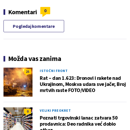
0
Komentari
Pogledaj komentare
Možda vas zanima
ISTOČNI FRONT
25
Rat – dan 1.623: Dronovi i rakete nad
Ukrajinom, Moskva udara sve jače; Broj
mrtvih raste FOTO/VIDEO
VELIKI PREOKRET
0
Poznati trgovinski lanac zatvara 50
prodavnica: Deo radnika već dobio
otkaz