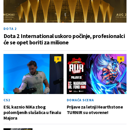
DOTA 2
Dota 2 International uskoro počinje, profesionalci
će se opet boriti za milione
0
0
CS2
DOMAĆA SCENA
ESL kaznio NiKa zbog
Prijave za letnji Hearthstone
polomljenih slušalica u finalu
TURNIR su otvorene!
Majora