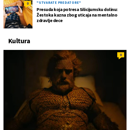
"STVARATE PREDATORE"
0
Presuda koja potresa Silicijumsku dolinu:
Žestoka kazna zbog uticaja na mentalno
zdravlje dece
Kultura
0