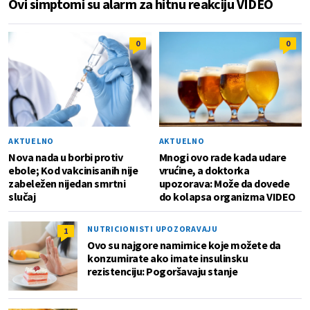
Ovi simptomi su alarm za hitnu reakciju VIDEO
0
0
AKTUELNO
AKTUELNO
Nova nada u borbi protiv
Mnogi ovo rade kada udare
ebole; Kod vakcinisanih nije
vrućine, a doktorka
zabeležen nijedan smrtni
upozorava: Može da dovede
slučaj
do kolapsa organizma VIDEO
NUTRICIONISTI UPOZORAVAJU
1
Ovo su najgore namirnice koje možete da
konzumirate ako imate insulinsku
rezistenciju: Pogoršavaju stanje