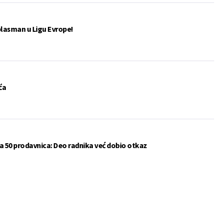
plasman u Ligu Evrope!
ća
a 50 prodavnica: Deo radnika već dobio otkaz