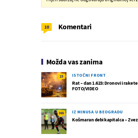
Komentari
10
Možda vas zanima
ISTOČNI FRONT
23
Rat – dan 1.623: Dronovi i raket
FOTO/VIDEO
IZ MINUSA U BEOGRADU
365
Košmaran debi kapitalca – Zvez