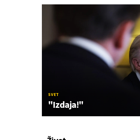
SVET
"Izdaja!"