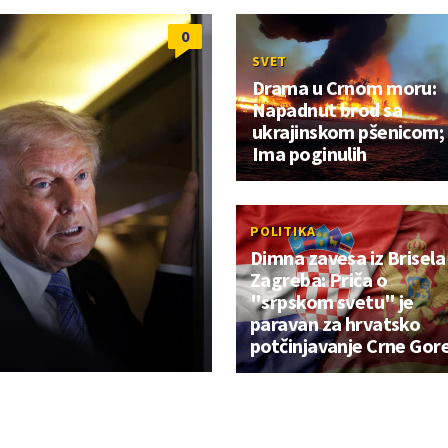
0
SVET
Drama u Crnom moru:
Napadnut brod sa
ukrajinskom pšenicom;
Ima poginulih
POLITIKA
Dimna zavesa iz Brisela 
Zagreba: Priča o
"srpskom svetu" je
paravan za hrvatsko
potčinjavanje Crne Gor