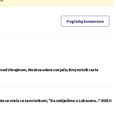
Pogledaj komentare
e nad Ukrajinom, Moskva udara sve jače; Broj mrtvih raste
da se vraća sa zaostatkom; "Da zaključimo o Lukasenu..." VIDEO