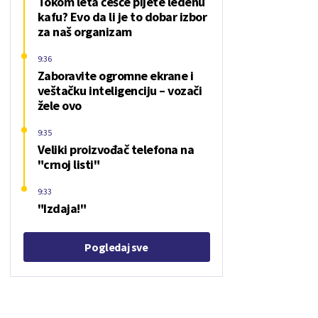
Tokom leta češće pijete ledenu
kafu? Evo da li je to dobar izbor
za naš organizam
9:36
Zaboravite ogromne ekrane i
veštačku inteligenciju – vozači
žele ovo
9:35
Veliki proizvođač telefona na
"crnoj listi"
9:33
"Izdaja!"
Pogledaj sve