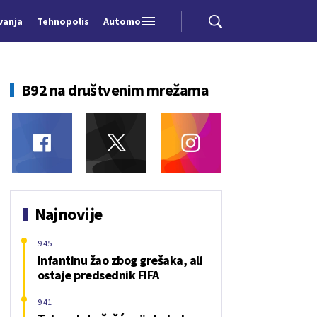
vanja
Tehnopolis
Automobili
B92 na društvenim mrežama
Najnovije
9:45
Infantinu žao zbog grešaka, ali
ostaje predsednik FIFA
9:41