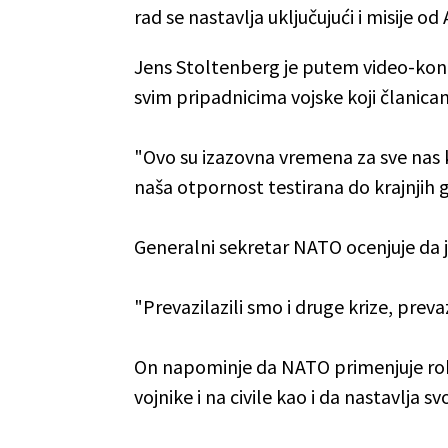
rad se nastavlja uključujući i misije 
Jens Stoltenberg je putem video-konfe
svim pripadnicima vojske koji članica
"Ovo su izazovna vremena za sve nas k
naša otpornost testirana do krajnjih 
Generalni sekretar NATO ocenjuje da 
"Prevazilazili smo i druge krize, prev
On napominje da NATO primenjuje robu
vojnike i na civile kao i da nastavlja 