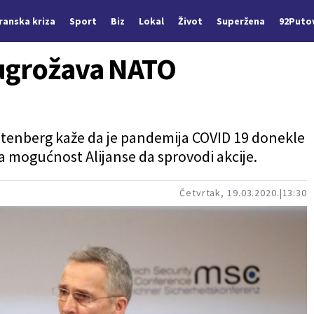
Iranska kriza
Sport
Biz
Lokal
Život
Superžena
92Puto
ugrožava NATO
ltenberg kaže da je pandemija COVID 19 donekle
a mogućnost Alijanse da sprovodi akcije.
Četvrtak, 19.03.2020.
13:30