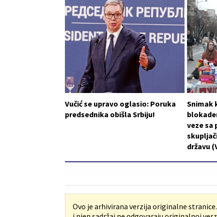
Vučić se upravo oglasio: Poruka
Snimak k
predsednika obišla Srbiju!
blokader
veze sa 
skupljači
državu (
Ovo je arhivirana verzija originalne stranice
i njen sadržaj ne odgovaraju originalnoj verzi