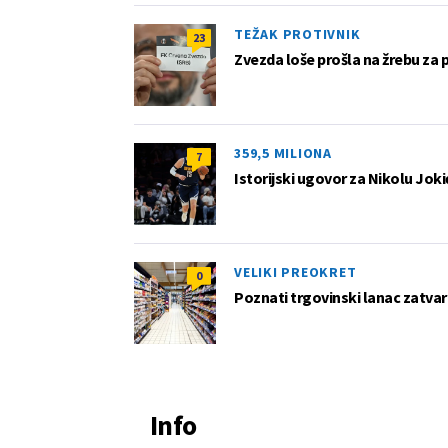
TEŽAK PROTIVNIK
23
Zvezda loše prošla na žrebu za 
359,5 MILIONA
7
Istorijski ugovor za Nikolu Joki
VELIKI PREOKRET
0
Poznati trgovinski lanac zatvar
Info