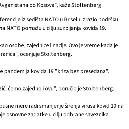
od Avganistana do Kosova", kaže Stoltenberg.
rencije iz sedišta NATO u Briselu izrazio podršku
ma NATO pomažu u cilju suzbijanja kovida 19.
ao osobe, zajednice i nacije. Ovo je vreme kada je
granica", ocenjuje Stoltenberg.
je pandemija kovida 19 "kriza bez presedana".
azići ćemo zajedno i ovu", poručio je Stoltenberg.
sne mere radi smanjenje širenja virusa kovid 19 na
svoje osnovne zadatke u cilju odbrane saveznika.