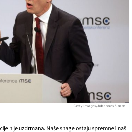
Getty Images/Johannes Simon
je nije uzdrmana. Naše snage ostaju spremne i naš