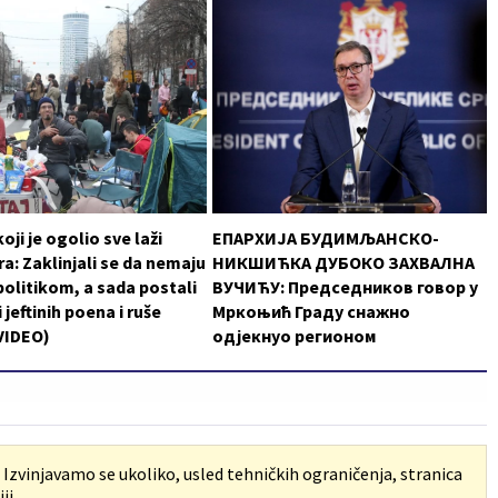
oji je ogolio sve laži
ЕПАРХИЈА БУДИМЉАНСКО-
a: Zaklinjali se da nemaju
НИКШИЋКА ДУБОКО ЗАХВАЛНА
politikom, a sada postali
ВУЧИЋУ: Председников говор у
 jeftinih poena i ruše
Мркоњић Граду снажно
VIDEO)
одјекнуо регионом
. Izvinjavamo se ukoliko, usled tehničkih ograničenja, stranica
ji.