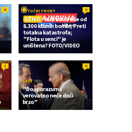
0
0
ISTOČNI FRONT
UŽIVO
Rusi bacili više od
8.300 kliznih bombi; Preti
totalna katastrofa;
"Flota u senci" je
uništena? FOTO/VIDEO
1
0
i
SVET
"Do sporazuma
verovatno neće doći
e
brzo"