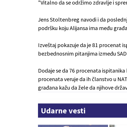
"Vitalno da se održimo zdravlje i spr
Jens Stoltenbreg navodi i da poslednj
podršku koju Alijansa ima među građa
Izveštaj pokazuje da je 81 procenat i
bezbednosnim pitanjima između SAD i
Dodaje se da 76 procenata ispitanika 
procenata veruje da ih članstvo u NAT
građana kažu da žele da njihove drža
Udarne vesti