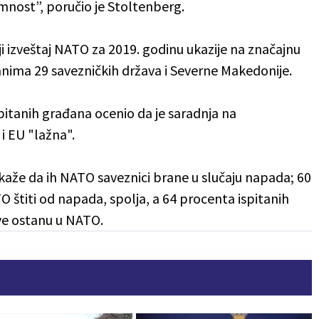
emnost”, poručio je Stoltenberg.
i izveštaj NATO za 2019. godinu ukazije na značajnu
nima 29 savezničkih država i Severne Makedonije.
spitanih građana ocenio da je saradnja na
 EU "lažna".
kaže da ih NATO saveznici brane u slučaju napada; 60
O štiti od napada, spolja, a 64 procenta ispitanih
ve ostanu u NATO.