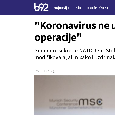
Najnovije
Info
Istočni front
Nova vest
"Koronavirus ne 
operacije"
Generalni sekretar NATO Jens Sto
modifikovala, ali nikako i uzdrmal
Izvor:
Tanjug