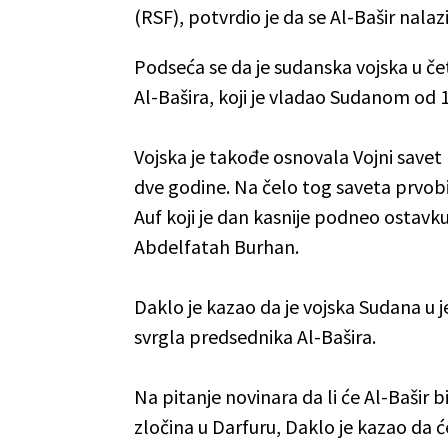
(RSF), potvrdio je da se Al-Bašir nala
Podseća se da je sudanska vojska u če
Al-Bašira, koji je vladao Sudanom od 
Vojska je takođe osnovala Vojni savet
dve godine. Na čelo tog saveta prvo
Auf koji je dan kasnije podneo ostav
Abdelfatah Burhan.
Daklo je kazao da je vojska Sudana u j
svrgla predsednika Al-Bašira.
Na pitanje novinara da li će Al-Bašir
zločina u Darfuru, Daklo je kazao da 