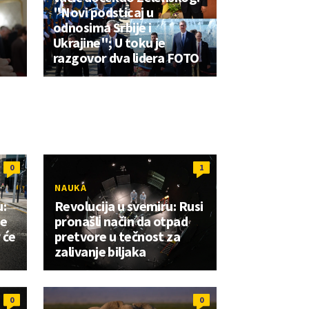
"Novi podsticaj u
odnosima Srbije i
Ukrajine"; U toku je
razgovor dva lidera FOTO
0
1
NAUKA
:
Revolucija u svemiru: Rusi
je
pronašli način da otpad
 će
pretvore u tečnost za
zalivanje biljaka
0
0