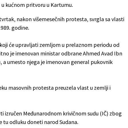
zi u kućnom pritvoru u Kartumu.
tvrtak, nakon višemesečnih protesta, svrgla sa vlasti
1989. godine.
 koji će upravljati zemljom u prelaznom periodu od
bitno je imenovan ministar odbrane Ahmed Avad Ibn
ku, a umesto njega je imenovan general pukovnik
eku masovnih protesta preuzela vlast u zemlji i
 biti izručen Međunarodnom krivičnom sudu (IČ) zbog
će tu odluku doneti narod Sudana.