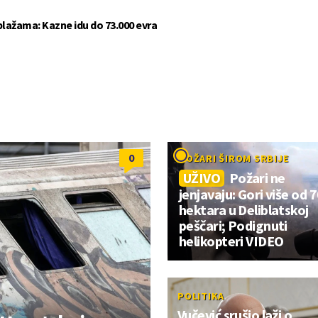
plažama: Kazne idu do 73.000 evra
0
POŽARI ŠIROM SRBIJE
UŽIVO
Požari ne
jenjavaju: Gori više od 
hektara u Deliblatskoj
peščari; Podignuti
helikopteri VIDEO
POLITIKA
Vučević srušio laži o