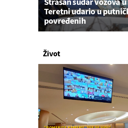
Strašan sudar vozova u 
Teretni udario u putnič
povređenih
Život
"POMERITE KAMERU, SVE SE VIDI"