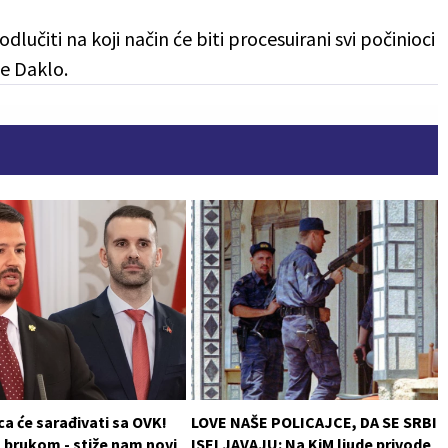
dlučiti na koji način će biti procesuirani svi počinioci
je Daklo.
a će sarađivati sa OVK!
LOVE NAŠE POLICAJCE, DA SE SRBI
 brukom - stiže nam novi
ISELJAVAJU: Na KiM ljude privode