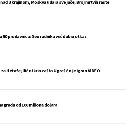
e nad Ukrajinom, Moskva udara sve jače; Broj mrtvih raste
a 50 prodavnica: Deo radnika već dobio otkaz
a Hetafe; Ilić otkrio zašto Ugrešić nije igrao VIDEO
 nagradu od 100 miliona dolara