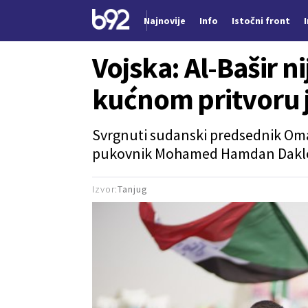
Najnovije
Info
Istočni front
Nova vest
Vojska: Al-Bašir n
kućnom pritvoru 
Svrgnuti sudanski predsednik Omar
pukovnik Mohamed Hamdan Daklo za
Izvor:
Tanjug