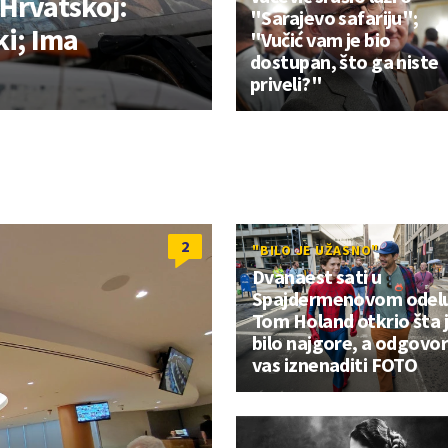
Hrvatskoj:
"Sarajevo safariju";
ki; Ima
"Vučić vam je bio
dostupan, što ga niste
priveli?"
2
"BILO JE UŽASNO"
Dvanaest sati u
Spajdermenovom odelu
Tom Holand otkrio šta 
bilo najgore, a odgovor
vas iznenaditi FOTO