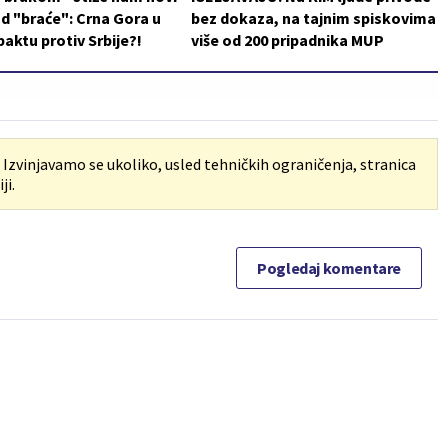
d "braće": Crna Gora u
bez dokaza, na tajnim spiskovima
aktu protiv Srbije?!
više od 200 pripadnika MUP
. Izvinjavamo se ukoliko, usled tehničkih ograničenja, stranica
ji.
Pogledaj komentare