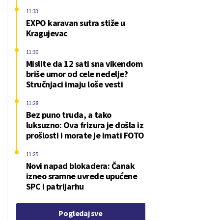
11:33
EXPO karavan sutra stiže u
Kragujevac
11:30
Mislite da 12 sati sna vikendom
briše umor od cele nedelje?
Stručnjaci imaju loše vesti
11:28
Bez puno truda, a tako
luksuzno: Ova frizura je došla iz
prošlosti i morate je imati FOTO
11:25
Novi napad blokadera: Čanak
izneo sramne uvrede upućene
SPC i patrijarhu
Pogledaj sve