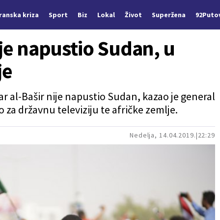
Iranska kriza
Sport
Biz
Lokal
Život
Superžena
92Puto
ije napustio Sudan, u
je
 al-Bašir nije napustio Sudan, kazao je general
 državnu televiziju te afričke zemlje.
Nedelja, 14.04.2019.
22:29