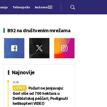
vanja
Tehnopolis
Automobili
B92 na društvenim mrežama
Najnovije
11:36
UŽIVO
Požari ne jenjavaju:
Gori više od 700 hektara u
Deliblatskoj peščari; Podignuti
helikopteri VIDEO