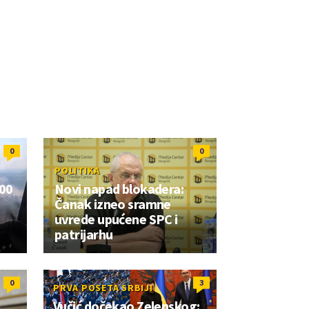
0
0
POLITIKA
700
Novi napad blokadera:
Čanak izneo sramne
uvrede upućene SPC i
patrijarhu
0
3
PRVA POSETA SRBIJI
Vučić dočekao Zelenskog: