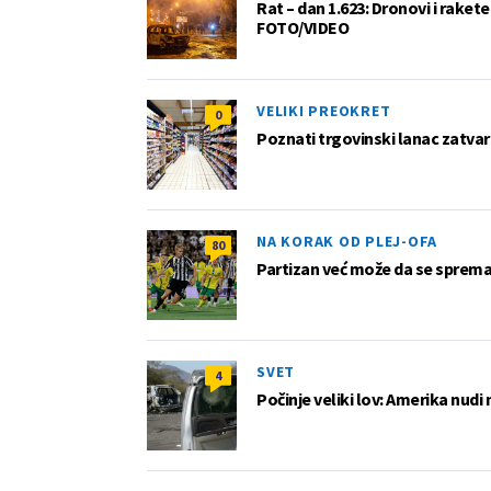
Rat – dan 1.623: Dronovi i raket
FOTO/VIDEO
VELIKI PREOKRET
0
Poznati trgovinski lanac zatvar
NA KORAK OD PLEJ-OFA
80
Partizan već može da se sprema z
SVET
4
Počinje veliki lov: Amerika nudi