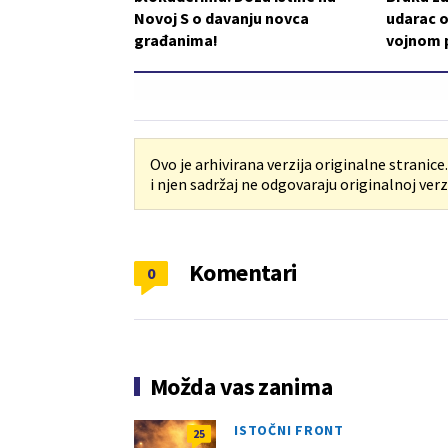
Novoj S o davanju novca
udarac o
građanima!
vojnom p
Ovo je arhivirana verzija originalne stranice
i njen sadržaj ne odgovaraju originalnoj verzi
Komentari
0
Možda vas zanima
ISTOČNI FRONT
25