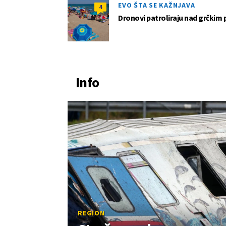
EVO ŠTA SE KAŽNJAVA
4
Dronovi patroliraju nad grčkim 
Info
REGION