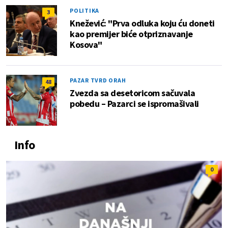
POLITIKA
3
Knežević: "Prva odluka koju ću doneti
kao premijer biće otpriznavanje
Kosova"
PAZAR TVRD ORAH
48
Zvezda sa desetoricom sačuvala
pobedu – Pazarci se ispromašivali
Info
0