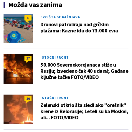
Možda vas zanima
EVO ŠTA SE KAŽNJAVA
6
Dronovi patroliraju nad grčkim
plažama: Kazne idu do 73.000 evra
ISTOČNI FRONT
17
50.000 Severnokorejanaca stiže u
Rusiju; Izvedeno čak 40 udara!; Gađane
ključne tačke FOTO/VIDEO
ISTOČNI FRONT
19
Zelenski otkrio šta sledi ako "orešnik"
krene iz Belorusije; Leteli su ka Moskvi,
ali... FOTO/VIDEO