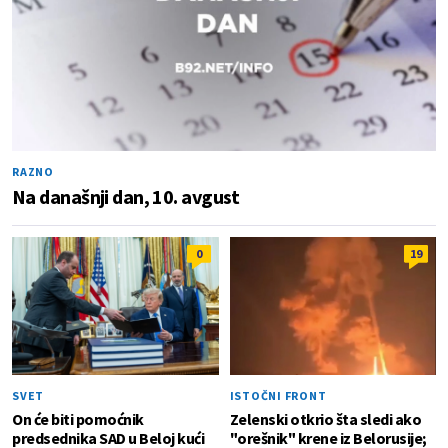
RAZNO
Na današnji dan, 10. avgust
0
19
SVET
ISTOČNI FRONT
On će biti pomoćnik
Zelenski otkrio šta sledi ako
predsednika SAD u Beloj kući
"orešnik" krene iz Belorusije;