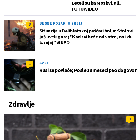
Leteli su ka Moskvi, ali...
FOTO/VIDEO
BESNE POŽARI U SRBIJI
3
Situacija u Deliblatskoj peščari bolja; Stolovi
još uvek gore; "Kad svi beže od vatre, oni idu
ka njoj" VIDEO
SVET
1
Rusi se povlače; Posle 18 meseci pao dogovor
Zdravlje
1