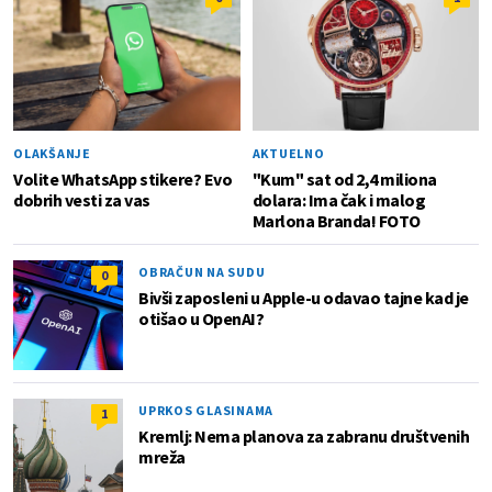
OLAKŠANJE
AKTUELNO
Volite WhatsApp stikere? Evo
"Kum" sat od 2,4 miliona
dobrih vesti za vas
dolara: Ima čak i malog
Marlona Branda! FOTO
OBRAČUN NA SUDU
0
Bivši zaposleni u Apple-u odavao tajne kad je
otišao u OpenAI?
UPRKOS GLASINAMA
1
Kremlj: Nema planova za zabranu društvenih
mreža