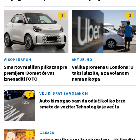
2
1
VISOKI NAPON
AKTUELNO
Smartov mališan prikazan pre
Velika promena u Londonu: U
premijere: Domet će vas
taksi ulazite, a za volanom
iznenaditi FOTO
nema nikoga
VELIKI BRAT ZA VOLANOM
7
Auto bi mogao sam da odluči koliko brzo
smete da vozite: Tehnologija je već tu
GARAŽA
1
Kobne greške vozača tokom leta – da li radite