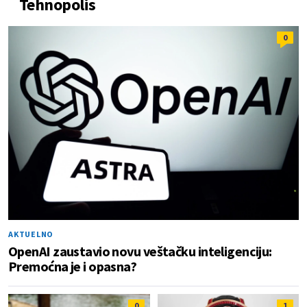
Tehnopolis
0
AKTUELNO
OpenAI zaustavio novu veštačku inteligenciju:
Premoćna je i opasna?
0
1