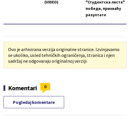
(VIDEO)
"Студентска листа"
победи, признаћу
резултате
Ovo je arhivirana verzija originalne stranice. Izvinjavamo
se ukoliko, usled tehničkih ograničenja, stranica i njen
sadržaj ne odgovaraju originalnoj verziji.
0
Komentari
Pogledaj komentare