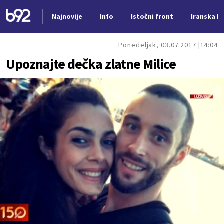
Najnovije
Info
Istočni front
Iranska kr
Nova vest
Ponedeljak, 03.07.2017.
14:04
Upoznajte dečka zlatne Milice