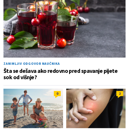
ZANIMLJIV ODGOVOR NAUČNIKA
Šta se dešava ako redovno pred spavanje pijete
sok od višnje?
0
2