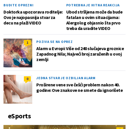
BUDITE OPREZNI
POTREBNA JE HITNA REAKCIJA
Doktorka upozorava roditelje:
Ubod stršljena može da bude
Ovo je najopasnija stvar za
fatalan u ovim situacijama:
decu na plaži VIDEO
Alergolog objasnio šta prvo
treba da uradite VIDEO
POZIVA SE NA OPREZ
1
Alarm u Evropi: Više od 240 slučajeva groznice
Zapadnog Nila; Najveći broj zaraženih u ovoj
zemlji
JEDNA STVAR JE OZBILJAN ALARM
0
Proširene vene sve češći problem nakon 40.
godine: Ove znakove ne smete da ignorišete
eSports