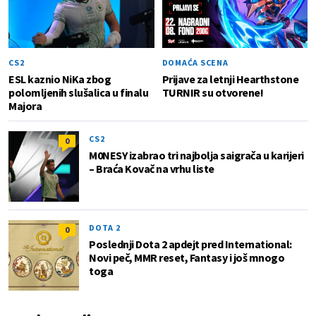
CS2
DOMAĆA SCENA
ESL kaznio NiKa zbog
Prijave za letnji Hearthstone
polomljenih slušalica u finalu
TURNIR su otvorene!
Majora
CS2
0
M0NESY izabrao tri najbolja saigrača u karijeri
– Braća Kovač na vrhu liste
DOTA 2
0
Poslednji Dota 2 apdejt pred International:
Novi peč, MMR reset, Fantasy i još mnogo
toga