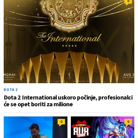
0
DOTA 2
Dota 2 International uskoro počinje, profesionalci
će se opet boriti za milione
0
0