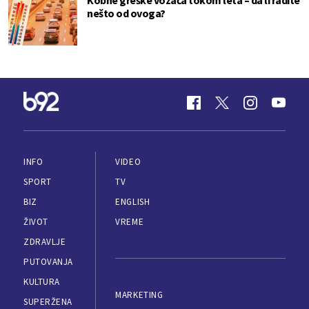
nešto od ovoga?
INFO
VIDEO
SPORT
TV
BIZ
ENGLISH
ŽIVOT
VREME
ZDRAVLJE
PUTOVANJA
KULTURA
MARKETING
SUPERŽENA