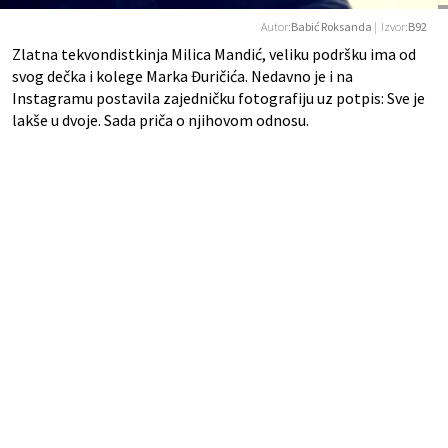
Autor:
Babić Roksanda
| Izvor:
B92
Zlatna tekvondistkinja Milica Mandić, veliku podršku ima od
svog dečka i kolege Marka Đuričića. Nedavno je i na
Instagramu postavila zajedničku fotografiju uz potpis: Sve je
lakše u dvoje. Sada priča o njihovom odnosu.