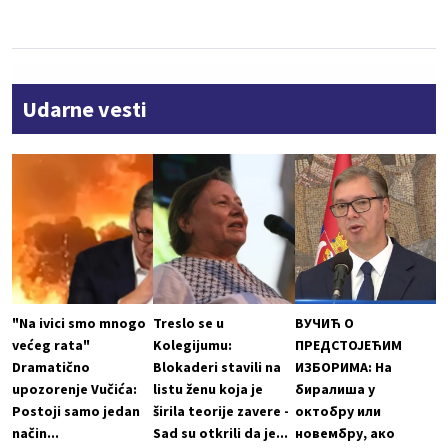
Udarne vesti
"Na ivici smo mnogo
Treslo se u
ВУЧИЋ О
većeg rata"
Kolegijumu:
ПРЕДСТОЈЕЋИМ
Dramatično
Blokaderi stavili na
ИЗБОРИМА: На
upozorenje Vučića:
listu ženu koja je
биралиша у
Postoji samo jedan
širila teorije zavere -
октобру или
način...
Sad su otkrili da je...
новембру, ако