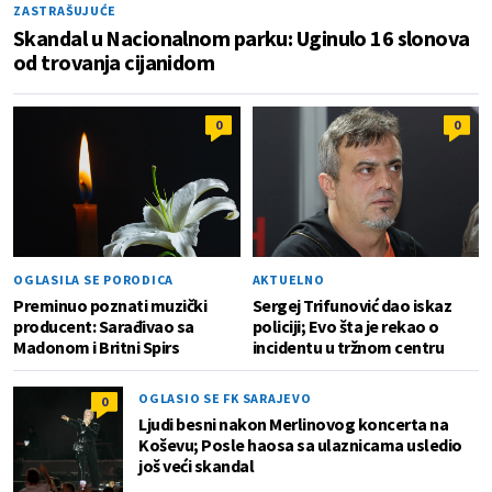
ZASTRAŠUJUĆE
Skandal u Nacionalnom parku: Uginulo 16 slonova
od trovanja cijanidom
0
0
OGLASILA SE PORODICA
AKTUELNO
Preminuo poznati muzički
Sergej Trifunović dao iskaz
producent: Sarađivao sa
policiji; Evo šta je rekao o
Madonom i Britni Spirs
incidentu u tržnom centru
OGLASIO SE FK SARAJEVO
0
Ljudi besni nakon Merlinovog koncerta na
Koševu; Posle haosa sa ulaznicama usledio
još veći skandal