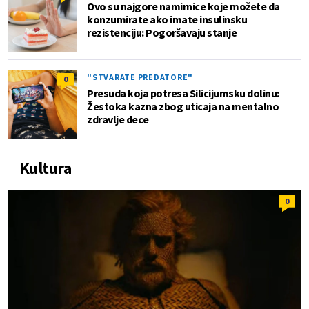
Ovo su najgore namirnice koje možete da
konzumirate ako imate insulinsku
rezistenciju: Pogoršavaju stanje
"STVARATE PREDATORE"
0
Presuda koja potresa Silicijumsku dolinu:
Žestoka kazna zbog uticaja na mentalno
zdravlje dece
Kultura
0