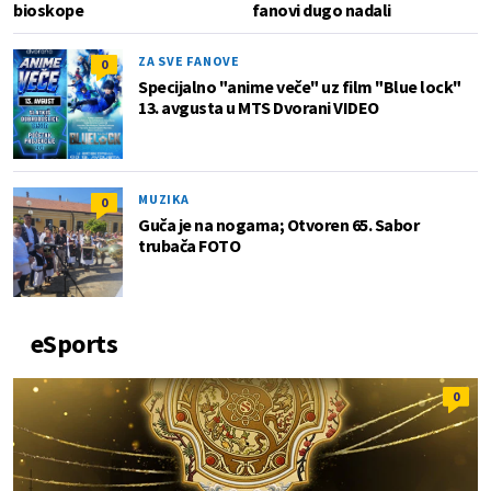
bioskope
fanovi dugo nadali
ZA SVE FANOVE
0
Specijalno "anime veče" uz film "Blue lock"
13. avgusta u MTS Dvorani VIDEO
MUZIKA
0
Guča je na nogama; Otvoren 65. Sabor
trubača FOTO
eSports
0