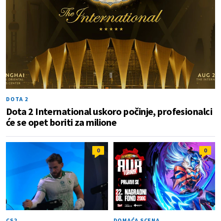
DOTA 2
Dota 2 International uskoro počinje, profesionalci
će se opet boriti za milione
0
0
CS2
DOMAĆA SCENA