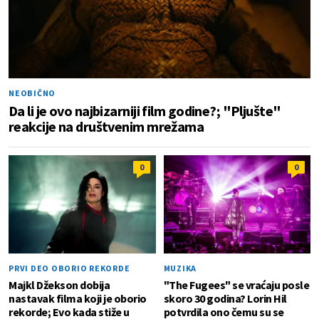
NEOBIČNO
Da li je ovo najbizarniji film godine?; "Pljušte"
reakcije na društvenim mrežama
0
0
PRVI DEO OBORIO REKORDE
MUZIKA
Majkl Džekson dobija
"The Fugees" se vraćaju posle
nastavak filma koji je oborio
skoro 30 godina? Lorin Hil
rekorde; Evo kada stiže u
potvrdila ono čemu su se