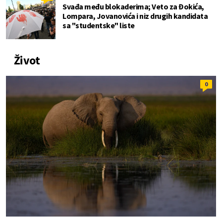
Svađa među blokaderima; Veto za Đokića,
Lompara, Jovanovića i niz drugih kandidata
sa "studentske" liste
Život
0