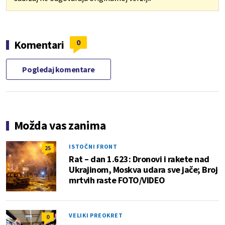
0
Komentari
Pogledaj komentare
Možda vas zanima
ISTOČNI FRONT
25
Rat – dan 1.623: Dronovi i rakete nad
Ukrajinom, Moskva udara sve jače; Broj
mrtvih raste FOTO/VIDEO
VELIKI PREOKRET
0