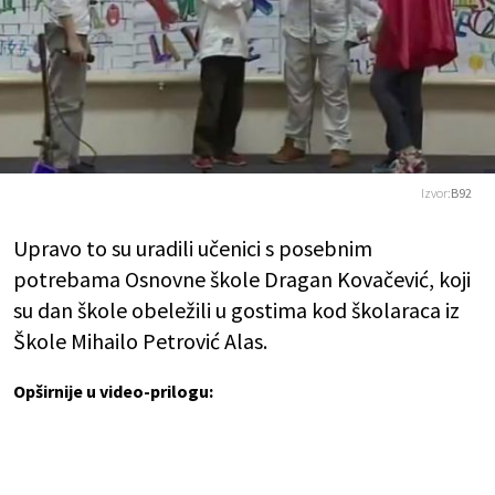
Izvor:
B92
Upravo to su uradili učenici s posebnim
potrebama Osnovne škole Dragan Kovačević, koji
su dan škole obeležili u gostima kod školaraca iz
Škole Mihailo Petrović Alas.
Opširnije u video-prilogu: