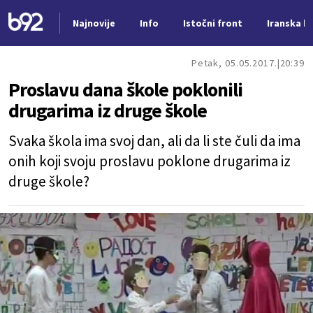
Najnovije
Info
Istočni front
Iranska kr
Nova vest
Petak, 05.05.2017.
20:39
Proslavu dana škole poklonili
drugarima iz druge škole
Svaka škola ima svoj dan, ali da li ste čuli da ima
onih koji svoju proslavu poklone drugarima iz
druge škole?