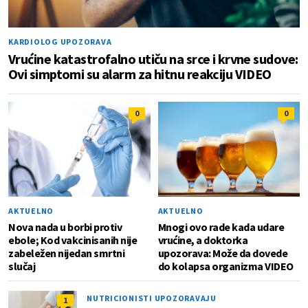
KARDIOLOG UPOZORAVA
Vrućine katastrofalno utiču na srce i krvne sudove:
Ovi simptomi su alarm za hitnu reakciju VIDEO
0
0
AKTUELNO
AKTUELNO
Nova nada u borbi protiv
Mnogi ovo rade kada udare
ebole; Kod vakcinisanih nije
vrućine, a doktorka
zabeležen nijedan smrtni
upozorava: Može da dovede
slučaj
do kolapsa organizma VIDEO
NUTRICIONISTI UPOZORAVAJU
1