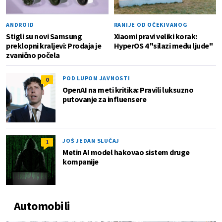
ANDROID
RANIJE OD OČEKIVANOG
Stigli su novi Samsung
Xiaomi pravi veliki korak:
preklopni kraljevi: Prodaja je
HyperOS 4 "silazi među ljude"
zvanično počela
POD LUPOM JAVNOSTI
0
OpenAI na meti kritika: Pravili luksuzno
putovanje za influensere
JOŠ JEDAN SLUČAJ
1
Metin AI model hakovao sistem druge
kompanije
Automobili