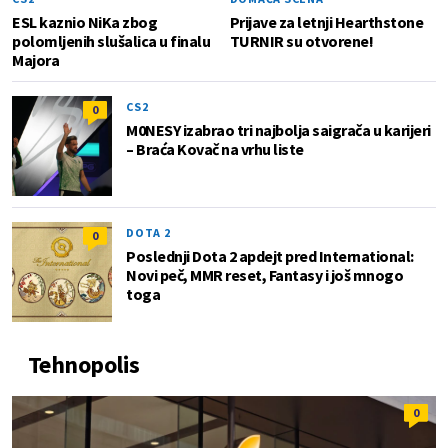
ESL kaznio NiKa zbog
Prijave za letnji Hearthstone
polomljenih slušalica u finalu
TURNIR su otvorene!
Majora
CS2
0
M0NESY izabrao tri najbolja saigrača u karijeri
– Braća Kovač na vrhu liste
DOTA 2
0
Poslednji Dota 2 apdejt pred International:
Novi peč, MMR reset, Fantasy i još mnogo
toga
Tehnopolis
0