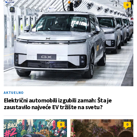
0
AKTUELNO
Električni automobili izgubili zamah: Šta je
zaustavilo najveće EV tržište na svetu?
0
0