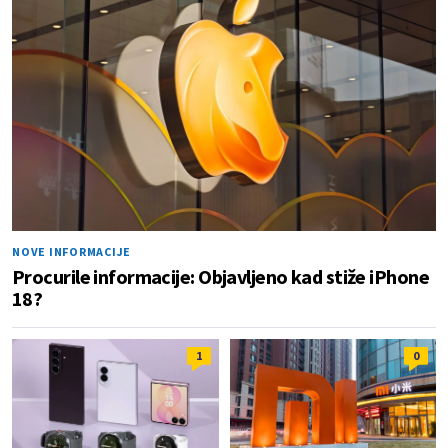
NOVE INFORMACIJE
Procurile informacije: Objavljeno kad stiže iPhone
18?
1
0