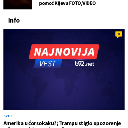
pomoć Kijevu FOTO/VIDEO
Info
0
SVET
Amerika u ćorsokaku?; Trampu stiglo upozorenje