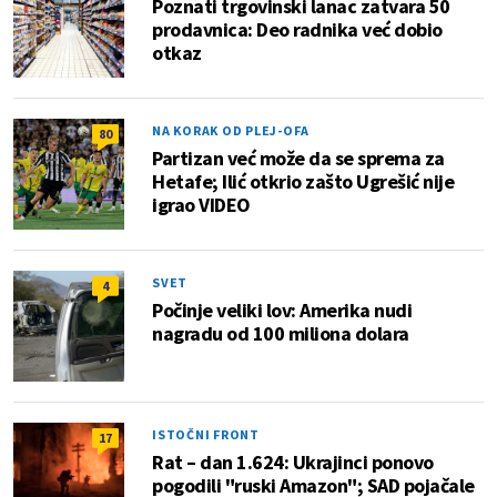
Poznati trgovinski lanac zatvara 50
prodavnica: Deo radnika već dobio
otkaz
NA KORAK OD PLEJ-OFA
80
Partizan već može da se sprema za
Hetafe; Ilić otkrio zašto Ugrešić nije
igrao VIDEO
SVET
4
Počinje veliki lov: Amerika nudi
nagradu od 100 miliona dolara
ISTOČNI FRONT
17
Rat – dan 1.624: Ukrajinci ponovo
pogodili "ruski Amazon"; SAD pojačale