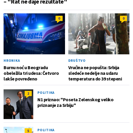
– "Rat ne daje rezultate"
0
0
HRONIKA
DRUŠTVO
Burnu noć u Beogradu
Vrućina ne popušta: Srbija
obeležila tri udesa: Četvoro
sledeće nedelje na udaru
lakše povređeno
temperatura do 39 stepeni
POLITIKA
2
N1 priznao: "Poseta Zelenskog veliko
priznanje za Srbiju"
POLITIKA
5