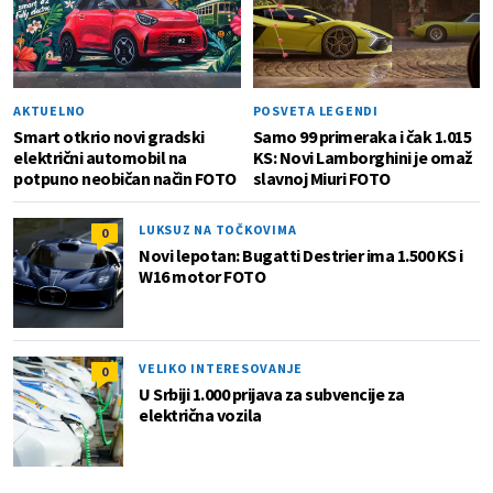
AKTUELNO
POSVETA LEGENDI
Smart otkrio novi gradski
Samo 99 primeraka i čak 1.015
električni automobil na
KS: Novi Lamborghini je omaž
potpuno neobičan način FOTO
slavnoj Miuri FOTO
LUKSUZ NA TOČKOVIMA
0
Novi lepotan: Bugatti Destrier ima 1.500 KS i
W16 motor FOTO
VELIKO INTERESOVANJE
0
U Srbiji 1.000 prijava za subvencije za
električna vozila