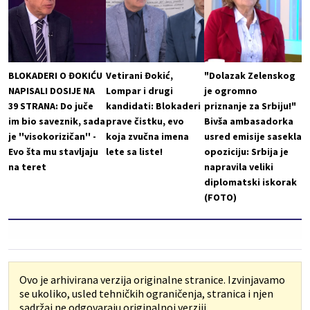
BLOKADERI O ĐOKIĆU
Vetirani Đokić,
"Dolazak Zelenskog
NAPISALI DOSIJE NA
Lompar i drugi
je ogromno
39 STRANA: Do juče
kandidati: Blokaderi
priznanje za Srbiju!"
im bio saveznik, sada
prave čistku, evo
Bivša ambasadorka
je ''visokorizičan'' -
koja zvučna imena
usred emisije sasekla
Evo šta mu stavljaju
lete sa liste!
opoziciju: Srbija je
na teret
napravila veliki
diplomatski iskorak
(FOTO)
Ovo je arhivirana verzija originalne stranice. Izvinjavamo
se ukoliko, usled tehničkih ograničenja, stranica i njen
sadržaj ne odgovaraju originalnoj verziji.