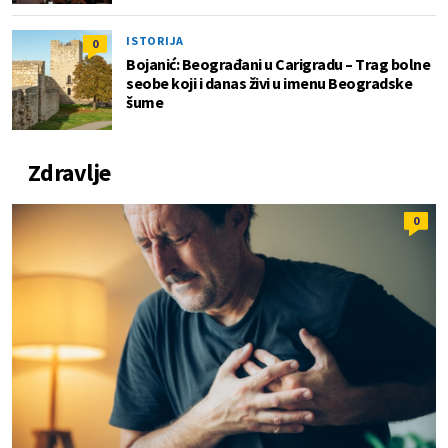
ISTORIJA
0
Bojanić: Beograđani u Carigradu – Тrag bolne
seobe koji i danas živi u imenu Beogradske
šume
Zdravlje
0