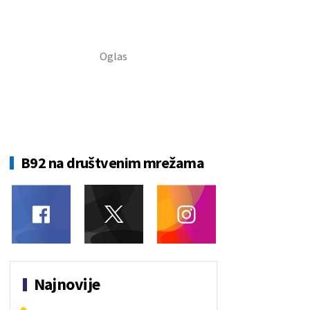
B92 na društvenim mrežama
Najnovije