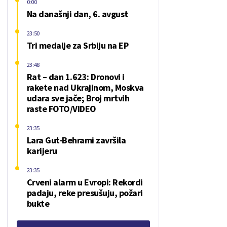
0:00
Na današnji dan, 6. avgust
23:50
Tri medalje za Srbiju na EP
23:48
Rat – dan 1.623: Dronovi i
rakete nad Ukrajinom, Moskva
udara sve jače; Broj mrtvih
raste FOTO/VIDEO
23:35
Lara Gut-Behrami završila
karijeru
23:35
Crveni alarm u Evropi: Rekordi
padaju, reke presušuju, požari
bukte