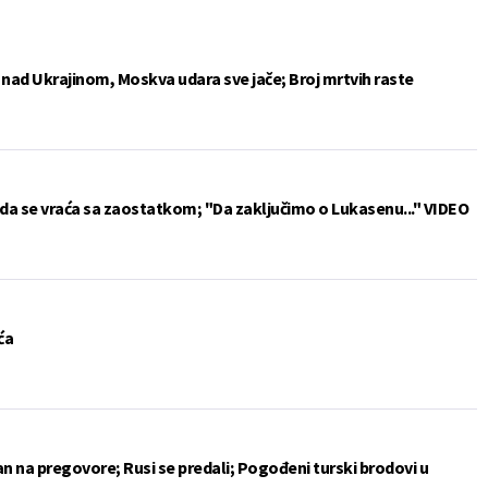
e nad Ukrajinom, Moskva udara sve jače; Broj mrtvih raste
da se vraća sa zaostatkom; "Da zaključimo o Lukasenu..." VIDEO
ća
an na pregovore; Rusi se predali; Pogođeni turski brodovi u