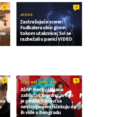
2
3
JEZIVO
i
Zastrašujuće scene:
Fudbalera ubio grom
ene
tokom utakmice; Svi se
razbežali u panici VIDEO
3
0
ČEKA NAS SPEKTAKL
A$AP Rocky i Rijana
zablistali zajedno, a ovo
oma
je povod: Fanovi sa
u
nestrpljenjem iščekuju da
ih vide u Beogradu