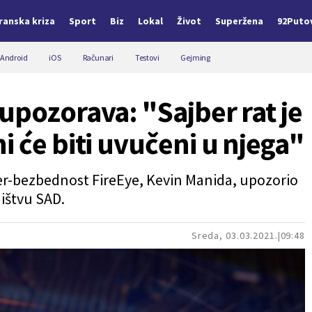
Iranska kriza
Sport
Biz
Lokal
Život
Superžena
92Puto
Android
iOS
Računari
Testovi
Gejming
upozorava: "Sajber rat je
 će biti uvučeni u njega"
ber-bezbednost FireEye, Kevin Manida, upozorio
ništvu SAD.
Sreda, 03.03.2021.
09:48