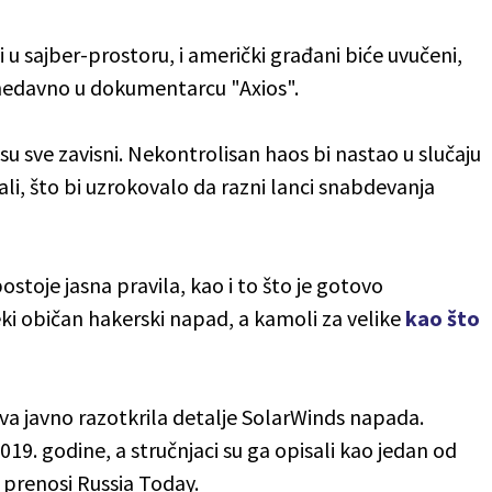
i u sajber-prostoru, i američki građani biće uvučeni,
on nedavno u dokumentarcu "Axios".
 su sve zavisni. Nekontrolisan haos bi nastao u slučaju
pali, što bi uzrokovalo da razni lanci snabdevanja
postoje jasna pravila, kao i to što je gotovo
i običan hakerski napad, a kamoli za velike
kao što
va javno razotkrila detalje SolarWinds napada.
019. godine, a stručnjaci su ga opisali kao jedan od
 prenosi Russia Today.