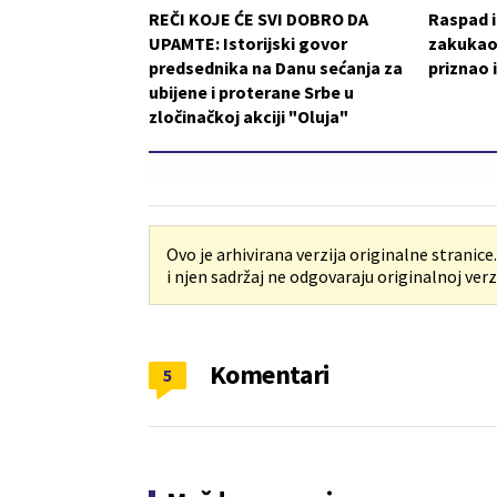
REČI KOJE ĆE SVI DOBRO DA
Raspad i
UPAMTE: Istorijski govor
zakukao
predsednika na Danu sećanja za
priznao 
ubijene i proterane Srbe u
zločinačkoj akciji "Oluja"
Ovo je arhivirana verzija originalne stranice
i njen sadržaj ne odgovaraju originalnoj verzi
Komentari
5