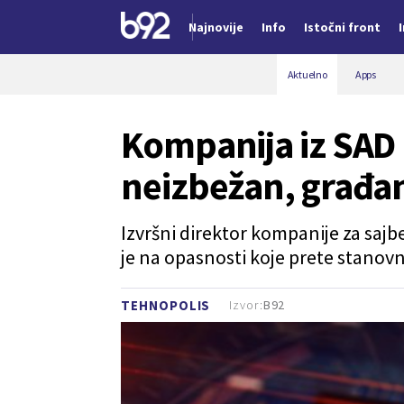
Najnovije
Info
Istočni front
Nova vest
Aktuelno
Apps
Kompanija iz SAD 
neizbežan, građani
Izvršni direktor kompanije za saj
je na opasnosti koje prete stanov
Izvor:
B92
TEHNOPOLIS