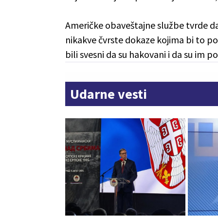
Američke obaveštajne službe tvrde da s
nikakve čvrste dokaze kojima bi to pot
bili svesni da su hakovani i da su im p
Udarne vesti