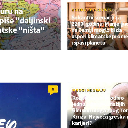
buru na
KOLIKO JE PREVIŠE?
Šokantni scenariji za
iše "daljinski
2200. godinu: Manje ljud
atske "ništa"
na Zemlji moglo bi da
uspori klimatske prom
i spasi planetu
0
MNOGI NE ZNAJU
Robert Duval je odbio
jednu od najpoznatijih
filmskih uloga zbog T
Kruza: Najveća greška 
karijeri?