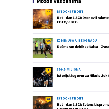
Možda vas zanima
ISTOČNI FRONT
20
Rat – dan 1.623: Dronovi i raket
FOTO/VIDEO
IZ MINUSA U BEOGRADU
365
Košmaran debi kapitalca – Zvez
359,5 MILIONA
7
Istorijski ugovor za Nikolu Joki
ISTOČNI FRONT
65
Rat – dan 1.622: Zelenski sprem
Crnom moru FOTO