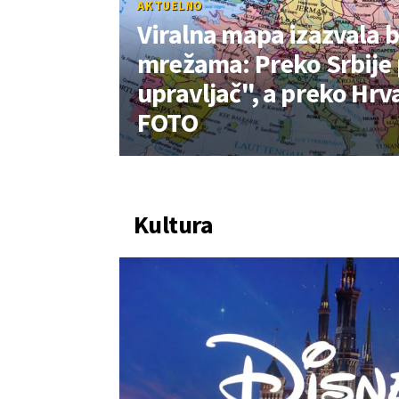
AKTUELNO
Viralna mapa izazvala 
mrežama: Preko Srbije p
upravljač", a preko Hrv
FOTO
Kultura