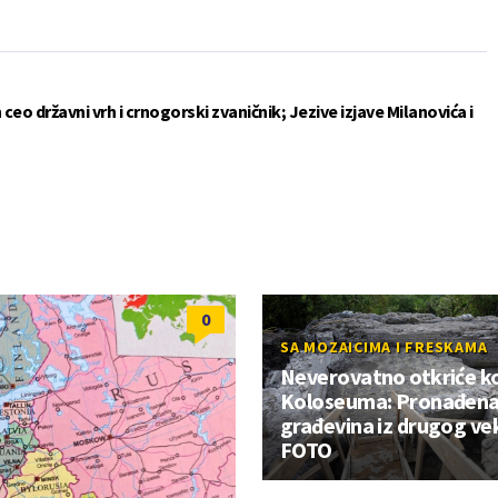
ceo državni vrh i crnogorski zvaničnik; Jezive izjave Milanovića i
0
SA MOZAICIMA I FRESKAMA
Neverovatno otkriće k
Koloseuma: Pronađen
građevina iz drugog ve
FOTO