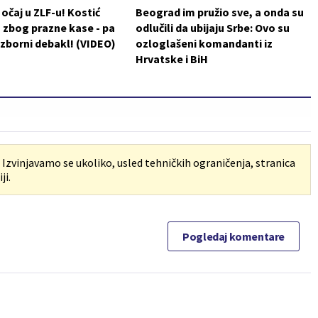
 očaj u ZLF-u! Kostić
Beograd im pružio sve, a onda su
 zbog prazne kase - pa
odlučili da ubijaju Srbe: Ovo su
izborni debakl! (VIDEO)
ozloglašeni komandanti iz
Hrvatske i BiH
. Izvinjavamo se ukoliko, usled tehničkih ograničenja, stranica
ji.
Pogledaj komentare