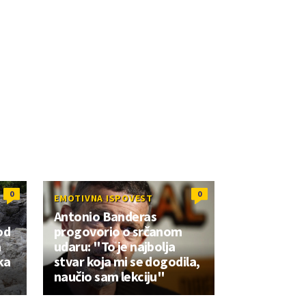
0
0
EMOTIVNA ISPOVEST
Antonio Banderas
od
progovorio o srčanom
a
udaru: "To je najbolja
ka
stvar koja mi se dogodila,
naučio sam lekciju"