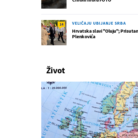
VELIČAJU UBIJANJE SRBA
14
Hrvatska slavi "Oluju"; Prisutan 
Plenkovića
Život