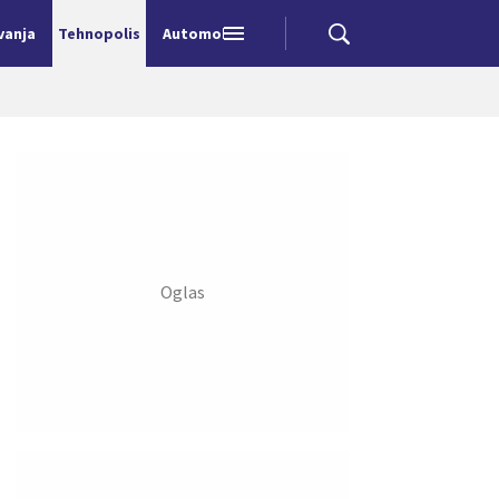
vanja
Tehnopolis
Automobili