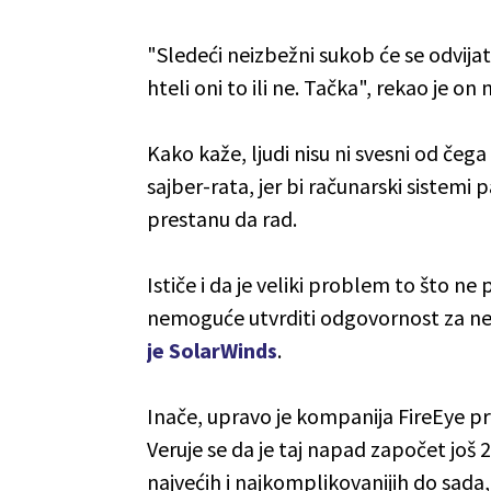
"Sledeći neizbežni sukob će se odvijat
hteli oni to ili ne. Tačka", rekao je 
Kako kaže, ljudi nisu ni svesni od čega
sajber-rata, jer bi računarski sistemi 
prestanu da rad.
Ističe i da je veliki problem to što ne 
nemoguće utvrditi odgovornost za nek
je SolarWinds
.
Inače, upravo je kompanija FireEye pr
Veruje se da je taj napad započet još 2
najvećih i najkomplikovanijih do sada,