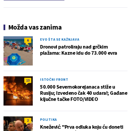
Možda vas zanima
EVO ŠTA SE KAŽNJAVA
6
Dronovi patroliraju nad grčkim
plažama: Kazne idu do 73.000 evra
ISTOČNI FRONT
13
50.000 Severnokorejanaca stiže u
Rusiju; Izvedeno čak 40 udara!; Gađane
ključne tačke FOTO/VIDEO
POLITIKA
2
Knežević: "Prva odluka koju ću doneti