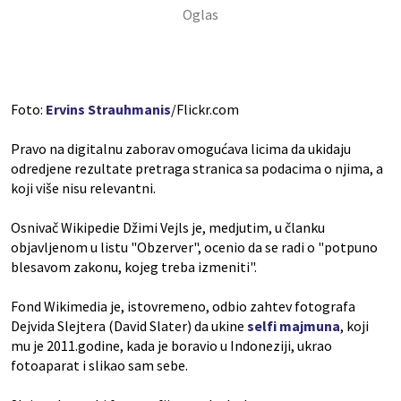
Foto:
Ervins Strauhmanis
/Flickr.com
Pravo na digitalnu zaborav omogućava licima da ukidaju
odredjene rezultate pretraga stranica sa podacima o njima, a
koji više nisu relevantni.
Osnivač Wikipedie Džimi Vejls je, medjutim, u članku
objavljenom u listu "Obzerver", ocenio da se radi o "potpuno
blesavom zakonu, kojeg treba izmeniti".
Fond Wikimedia je, istovremeno, odbio zahtev fotografa
Dejvida Slejtera (David Slater) da ukine
selfi majmuna
, koji
mu je 2011.godine, kada je boravio u Indoneziji, ukrao
fotoaparat i slikao sam sebe.