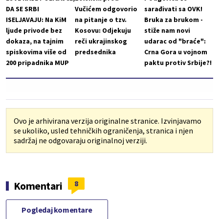
DA SE SRBI
Vučićem odgovorio
sarađivati sa OVK!
ISELJAVAJU: Na KiM
na pitanje o tzv.
Bruka za brukom -
ljude privode bez
Kosovu: Odjekuju
stiže nam novi
dokaza, na tajnim
reči ukrajinskog
udarac od "braće":
spiskovima više od
predsednika
Crna Gora u vojnom
200 pripadnika MUP
paktu protiv Srbije?!
Ovo je arhivirana verzija originalne stranice. Izvinjavamo
se ukoliko, usled tehničkih ograničenja, stranica i njen
sadržaj ne odgovaraju originalnoj verziji.
8
Komentari
Pogledaj komentare