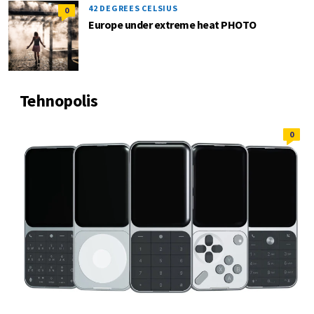
42 DEGREES CELSIUS
0
Europe under extreme heat PHOTO
Tehnopolis
0