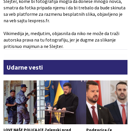
Slejter, kome bi fotografija mogla da donese mnogo novca,
smatra da fotka pripada njemu i da bi trebalo da bude skinuta
sa veb platforme za razmenu besplatnih slika, objavljeno je
na veb sajtu lexpress.fr.
Vikimedija je, medjutim, objasnila da niko ne može da traži
autorska prava na tu fotografiju, jer je dugme za slikanje
pritisnuo majmun a ne Slejter.
Udarne vesti
LOVE NAŠE POLICAJCE,
Zelenski pred
Podgorica će