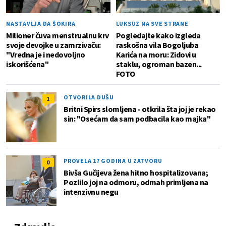
NASTAVLJA DA ŠOKIRA
LUKSUZ NA SVE STRANE
Milioner čuva menstrualnu krv
Pogledajte kako izgleda
svoje devojke u zamrzivaču:
raskošna vila Bogoljuba
"Vredna je i nedovoljno
Karića na moru: Zidovi u
iskorišćena"
staklu, ogroman bazen...
FOTO
OTVORILA DUŠU
1
Britni Spirs slomljena - otkrila šta joj je rekao
sin: "Osećam da sam podbacila kao majka"
PROVELA 17 GODINA U ZATVORU
0
Bivša Gučijeva žena hitno hospitalizovana;
Pozlilo joj na odmoru, odmah primljena na
intenzivnu negu