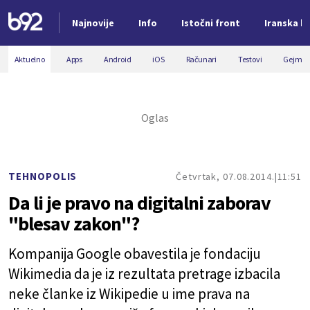
Najnovije
Info
Istočni front
Iranska kr
Nova vest
Aktuelno
Apps
Android
iOS
Računari
Testovi
Gejmin
TEHNOPOLIS
Četvrtak, 07.08.2014.
11:51
Da li je pravo na digitalni zaborav
"blesav zakon"?
Kompanija Google obavestila je fondaciju
Wikimedia da je iz rezultata pretrage izbacila
neke članke iz Wikipedie u ime prava na