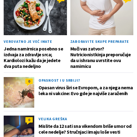
VEROVATNO JE VEĆ IMATE
ZABORAVITE SKUPE PREPARATE
Jedna namirnica posebno se
Muči vas zatvor?
izdvaja za zdravlje srca;
Nutricionistkinja preporučuje
Kardiolozi kažu da je jedete
da u ishranu uvrstite ovu
dva puta nedeljno
namirnicu
OPASNOST I U SRBIJI?
0
Opasan virus širi se Evropom, a za njega nema
leka ni vakcine: Evo gde je najviše zaraženih
VELIKA GREŠKA
0
Mislite da 12 sati sna vikendom briše umor od
cele nedelje? Stručnjaci imaju loše vesti