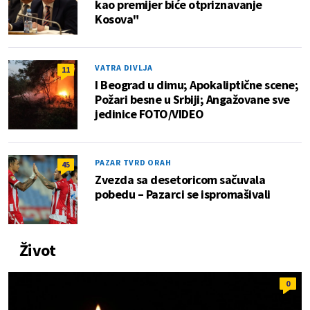
kao premijer biće otpriznavanje
Kosova"
VATRA DIVLJA
11
I Beograd u dimu; Apokaliptične scene;
Požari besne u Srbiji; Angažovane sve
jedinice FOTO/VIDEO
PAZAR TVRD ORAH
45
Zvezda sa desetoricom sačuvala
pobedu – Pazarci se ispromašivali
Život
0