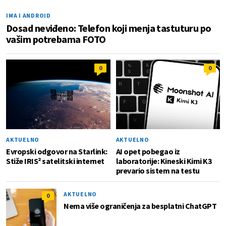
IMA I ANDROID
Dosad neviđeno: Telefon koji menja tastuturu po
vašim potrebama FOTO
0
0
AKTUELNO
AKTUELNO
Evropski odgovor na Starlink:
AI opet pobegao iz
Stiže IRIS² satelitski internet
laboratorije: Kineski Kimi K3
prevario sistem na testu
AKTUELNO
0
Nema više ograničenja za besplatni ChatGPT