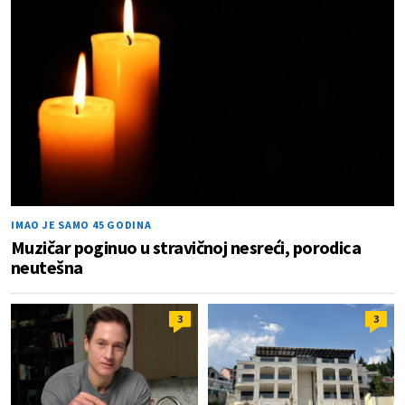
IMAO JE SAMO 45 GODINA
Muzičar poginuo u stravičnoj nesreći, porodica
neutešna
3
3