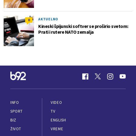
AKTUELNO
0
Kineski špijunski softver se proširio svetom:
Prati i rutere NATO zemalja
INFO
VIDEO
SPORT
TV
BIZ
ENGLISH
ŽIVOT
VREME