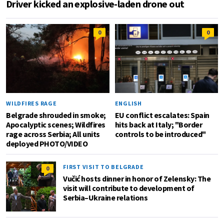
Driver kicked an explosive-laden drone out
0
0
WILDFIRES RAGE
ENGLISH
Belgrade shrouded in smoke;
EU conflict escalates: Spain
Apocalyptic scenes; Wildfires
hits back at Italy; "Border
rage across Serbia; All units
controls to be introduced"
deployed PHOTO/VIDEO
FIRST VISIT TO BELGRADE
0
Vučić hosts dinner in honor of Zelensky: The
visit will contribute to development of
Serbia–Ukraine relations