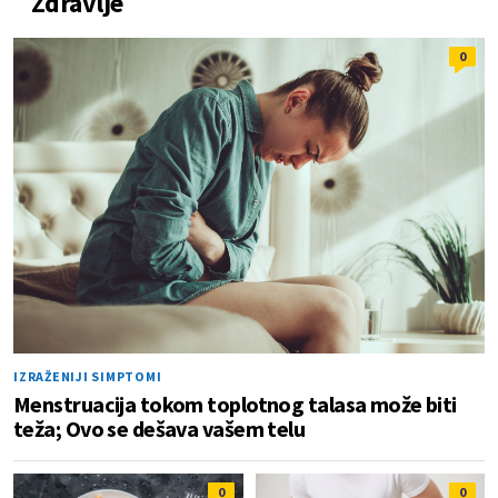
Zdravlje
0
IZRAŽENIJI SIMPTOMI
Menstruacija tokom toplotnog talasa može biti
teža; Ovo se dešava vašem telu
0
0