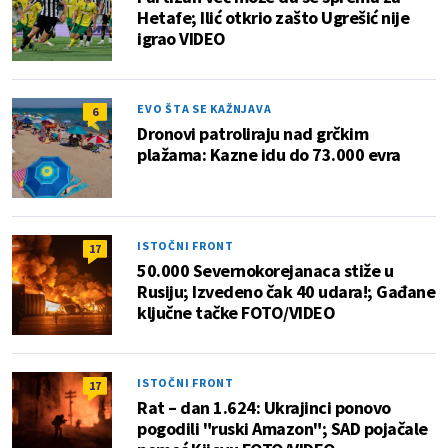
Hetafe; Ilić otkrio zašto Ugrešić nije
igrao VIDEO
EVO ŠTA SE KAŽNJAVA
6
Dronovi patroliraju nad grčkim
plažama: Kazne idu do 73.000 evra
ISTOČNI FRONT
17
50.000 Severnokorejanaca stiže u
Rusiju; Izvedeno čak 40 udara!; Gađane
ključne tačke FOTO/VIDEO
ISTOČNI FRONT
17
Rat – dan 1.624: Ukrajinci ponovo
pogodili "ruski Amazon"; SAD pojačale