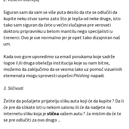
Siguran sam da vam se više puta desilo da ste se odlučili da
kupite neku stvar samo zato što je lepša od neke druge, isto
tako sam siguran da ćete u većini slučajeva pre verovati
doktoru pripravniku u belom mantilu nego specijalisti u
trenerci. Ovo je sve normalno jer je opet tako dizajniran naš
um.
Kada ovo gore uporedimo sa email porukama koje sadrže
logoe i\ili druga obeležja institucija koje su nam bitne,
možemo da zaključimo da se veoma lako uz pomoć vizuelnih
elemenata mogu sprovesti uspešni
Phishing
napadi.
3. Sličnosti
Želite da pošaljete prijatelju sliku auta koji će da kupite ? Da li
će pre da slikate isti u nekom salonu ili će da nadjete na
internetu sliku koja je
slična
vašem autu ? Ja mislim da će te
se pre odlučiti za ovo drugo ...