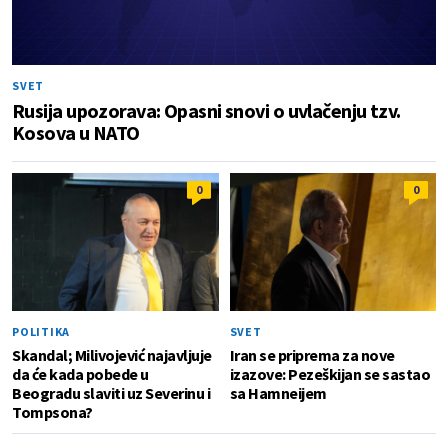
SVET
Rusija upozorava: Opasni snovi o uvlačenju tzv.
Kosova u NATO
0
0
POLITIKA
SVET
Skandal; Milivojević najavljuje
Iran se priprema za nove
da će kada pobede u
izazove: Pezeškijan se sastao
Beogradu slaviti uz Severinu i
sa Hamneijem
Tompsona?