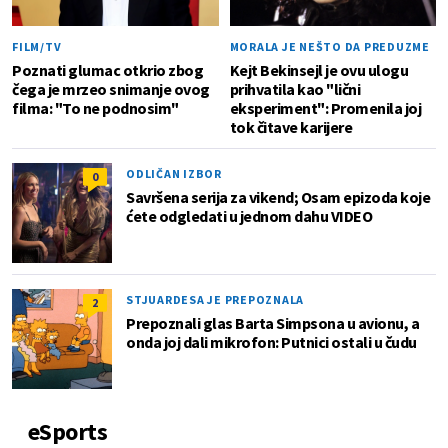
FILM/TV
MORALA JE NEŠTO DA PREDUZME
Poznati glumac otkrio zbog
Kejt Bekinsejl je ovu ulogu
čega je mrzeo snimanje ovog
prihvatila kao "lični
filma: "To ne podnosim"
eksperiment": Promenila joj
tok čitave karijere
ODLIČAN IZBOR
0
Savršena serija za vikend; Osam epizoda koje
ćete odgledati u jednom dahu VIDEO
STJUARDESA JE PREPOZNALA
2
Prepoznali glas Barta Simpsona u avionu, a
onda joj dali mikrofon: Putnici ostali u čudu
eSports