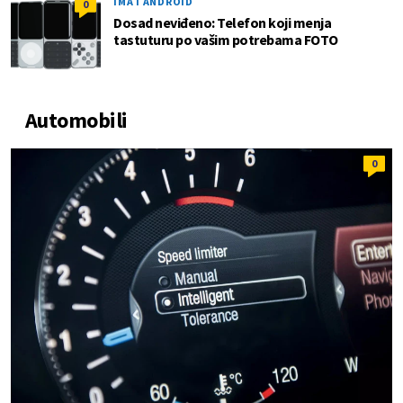
IMA I ANDROID
0
Dosad neviđeno: Telefon koji menja
tastuturu po vašim potrebama FOTO
Automobili
0