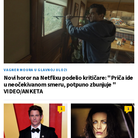
VAGNER MOURA U GLAVNOJ ULOZI
Novi horor na Netflixu podelio kritičare: "Priča ide
u neočekivanom smeru, potpuno zbunjuje "
VIDEO/ANKETA
1
1