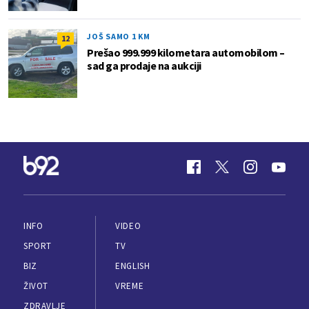
JOŠ SAMO 1 KM
12
Prešao 999.999 kilometara automobilom –
sad ga prodaje na aukciji
INFO
VIDEO
SPORT
TV
BIZ
ENGLISH
ŽIVOT
VREME
ZDRAVLJE