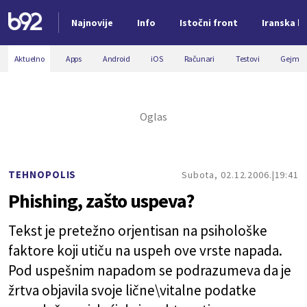
Najnovije
Info
Istočni front
Iranska kr
Nova vest
Aktuelno
Apps
Android
iOS
Računari
Testovi
Gejmin
TEHNOPOLIS
Subota, 02.12.2006.
19:41
Phishing, zašto uspeva?
Tekst je pretežno orjentisan na psihološke
faktore koji utiču na uspeh
ove
vrste napada.
Pod uspešnim napadom se podrazumeva da je
žrtva objavila svoje lične\vitalne podatke