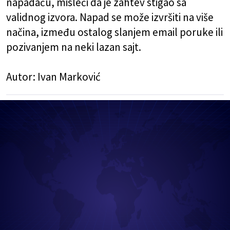
napadaču, misleći da je zahtev stigao sa
validnog izvora. Napad se može izvršiti na više
načina, između ostalog slanjem email poruke ili
pozivanjem na neki
lazan sajt
.
Autor:
Ivan Marković