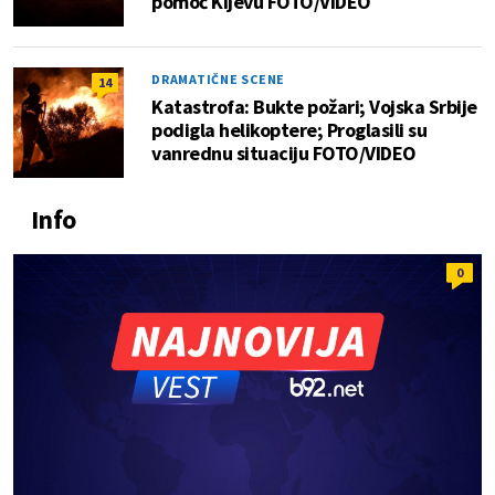
pomoć Kijevu FOTO/VIDEO
DRAMATIČNE SCENE
14
Katastrofa: Bukte požari; Vojska Srbije
podigla helikoptere; Proglasili su
vanrednu situaciju FOTO/VIDEO
Info
0