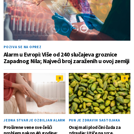
POZIVA SE NA OPREZ
Alarm u Evropi: Više od 240 slučajeva groznice
Zapadnog Nila; Najveći broj zaraženih u ovoj zemlji
0
0
JEDNA STVAR JE OZBILJAN ALARM
PUN JE ZDRAVIH SASTOJAKA
Proširene vene sve češći
Ovaj mali plod čini čuda za
problem nakon 40. godine:
zdravlje: Utiče na srce,