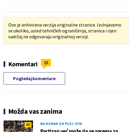
Ovo je arhivirana verzija originalne stranice. Izvinjavamo
se ukoliko, usled tehničkih ograničenja, stranica i njen
sadržaj ne odgovaraju originalnoj verziji.
15
Komentari
Pogledaj komentare
Možda vas zanima
NA KORAK OD PLEJ-OFA
80
Partizan već može da se sprema za