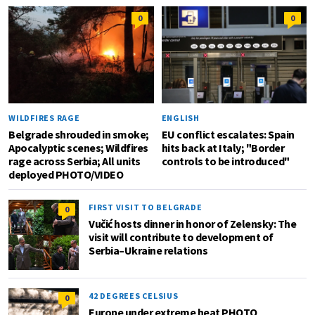
0
0
WILDFIRES RAGE
ENGLISH
Belgrade shrouded in smoke;
EU conflict escalates: Spain
Apocalyptic scenes; Wildfires
hits back at Italy; "Border
rage across Serbia; All units
controls to be introduced"
deployed PHOTO/VIDEO
FIRST VISIT TO BELGRADE
0
Vučić hosts dinner in honor of Zelensky: The
visit will contribute to development of
Serbia–Ukraine relations
42 DEGREES CELSIUS
0
Europe under extreme heat PHOTO