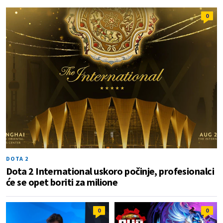
0
DOTA 2
Dota 2 International uskoro počinje, profesionalci
će se opet boriti za milione
0
0