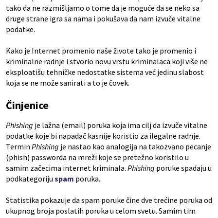
tako da ne razmišljamo o tome da je moguće da se neko sa
druge strane igra sa nama i pokušava da nam izvuče vitalne
podatke.
Kako je Internet promenio naše živote tako je promenio i
kriminalne radnje i stvorio novu vrstu kriminalaca koji više ne
eksploatišu tehničke nedostatke sistema već jedinu slabost
koja se ne može sanirati a to je čovek.
Činjenice
Phishing
je lažna (email) poruka koja ima cilj da izvuče vitalne
podatke koje bi napadač kasnije koristio za ilegalne radnje.
Termin
Phishing
je nastao kao analogija na takozvano pecanje
(phish) passworda na mreži koje se pretežno koristilo u
samim začecima internet kriminala.
Phishing
poruke spadaju u
podkategoriju
spam
poruka.
Statistika pokazuje da spam poruke čine dve trećine poruka od
ukupnog broja poslatih poruka u celom svetu. Samim tim