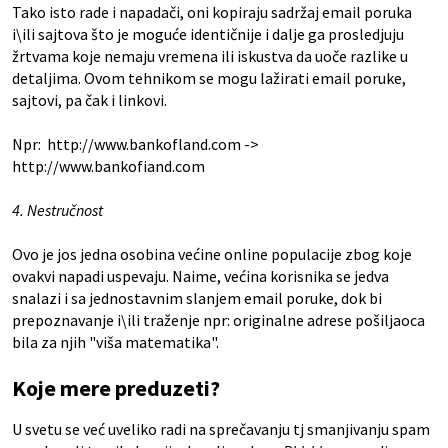
Tako isto rade i napadači, oni kopiraju sadržaj email poruka
i\ili sajtova što je moguće identičnije i dalje ga prosledjuju
žrtvama koje nemaju vremena ili iskustva da uoče razlike u
detaljima. Ovom tehnikom se mogu lažirati email poruke,
sajtovi, pa čak i linkovi.
Npr: http://www.bankofland.com ->
http://www.bankofiand.com
4. Nestručnost
Ovo je jos jedna osobina većine online populacije zbog koje
ovakvi napadi uspevaju. Naime, većina korisnika se jedva
snalazi i sa jednostavnim slanjem email poruke, dok bi
prepoznavanje i\ili traženje npr: originalne adrese pošiljaoca
bila za njih "viša matematika".
Koje mere preduzeti?
U svetu se već uveliko radi na sprečavanju tj smanjivanju spam