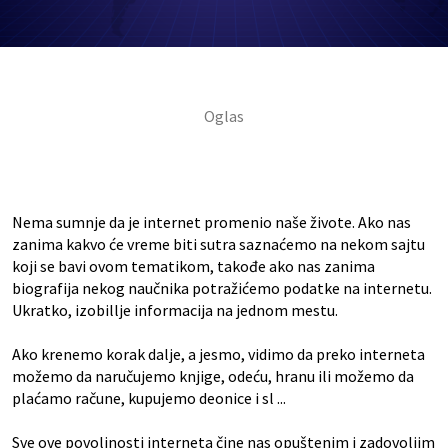
Nema sumnje da je internet promenio naše živote. Ako nas
zanima kakvo će vreme biti sutra saznaćemo na nekom sajtu
koji se bavi ovom tematikom, takođe ako nas zanima
biografija nekog naučnika potražićemo podatke na internetu.
Ukratko, izobillje informacija na jednom mestu.
Ako krenemo korak dalje, a jesmo, vidimo da preko interneta
možemo da naručujemo knjige, odeću, hranu ili možemo da
plaćamo račune, kupujemo deonice i sl ...
Sve ove povoljnosti interneta čine nas opuštenim i zadovoljim