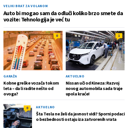
VELIKI BRAT ZA VOLANOM
Auto bi mogao sam da odluči koliko brzo smete da
vozite: Tehnologija je već tu
0
1
GARAŽA
AKTUELNO
Kobne greške vozača tokom
Nissan uči od Kineza: Razvoj
leta – da li radite nešto od
novog automobila sada traje
ovoga?
upola kraće!
AKTUELNO
0
Šta Tesla ne želi da javnost vidi? Sporni podaci
o bezbednosti ostaju iza zatvorenih vrata