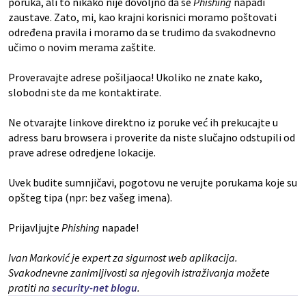
poruka, ali to nikako nije dovoljno da se
Phishing
napadi
zaustave. Zato, mi, kao krajni korisnici moramo poštovati
određena pravila i moramo da se trudimo da svakodnevno
učimo o novim merama zaštite.
Proveravajte adrese pošiljaoca! Ukoliko ne znate kako,
slobodni ste da me kontaktirate.
Ne otvarajte linkove direktno iz poruke već ih prekucajte u
adress baru browsera i proverite da niste slučajno odstupili od
prave adrese odredjene lokacije.
Uvek budite sumnjičavi, pogotovu ne verujte porukama koje su
opšteg tipa (npr: bez vašeg imena).
Prijavljujte
Phishing
napade!
Ivan Marković je expert za sigurnost web aplikacija.
Svakodnevne zanimljivosti sa njegovih istraživanja možete
pratiti na
security-net blogu
.