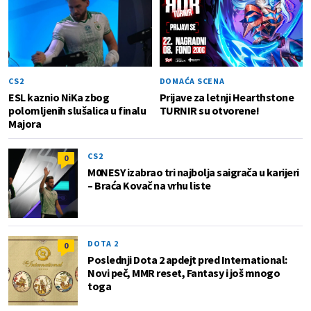
CS2
DOMAĆA SCENA
ESL kaznio NiKa zbog
Prijave za letnji Hearthstone
polomljenih slušalica u finalu
TURNIR su otvorene!
Majora
CS2
0
M0NESY izabrao tri najbolja saigrača u karijeri
– Braća Kovač na vrhu liste
DOTA 2
0
Poslednji Dota 2 apdejt pred International:
Novi peč, MMR reset, Fantasy i još mnogo
toga