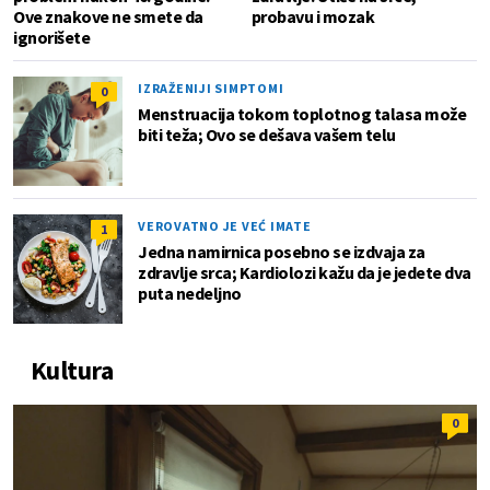
Ove znakove ne smete da
probavu i mozak
ignorišete
IZRAŽENIJI SIMPTOMI
0
Menstruacija tokom toplotnog talasa može
biti teža; Ovo se dešava vašem telu
VEROVATNO JE VEĆ IMATE
1
Jedna namirnica posebno se izdvaja za
zdravlje srca; Kardiolozi kažu da je jedete dva
puta nedeljno
Kultura
0