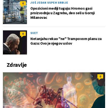
JOŠ JEDAN USPEH SRBIJE
0
Opozicioni mediji tuguju: Hromos gasi
proizvodnju u Zagrebu, deo seli u Gornji
Milanovac
SVET
0
Netanjahu rekao "ne" Trampovom planu za
Gazu: Ovo je njegov uslov
Zdravlje
0