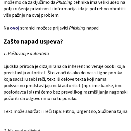
možemo da zaključimo da
Phishing
tehnika ima veliki udeo na
polju rušenja privatnosti informacija i da je potrebno obratiti
više pažnje na ovaj problem.
Na
ovoj
stranici možete prijaviti
Phishing
napad.
Zašto napad uspeva?
1. Poštovanje autoriteta
Ljudska priroda je dizajnirana da inherentno veruje osobi koja
predstavlja autoritet. Što znači da ako do nas stigne poruka
koja sadrži u sebi reči, text ili delove texta koji nama
podsvesno predstavljaju neki autoritet (npr: ime banke, ime
poslodavca i sl) mi ćemo bez prevelikog razmišljanja nagonski
požuriti da odgovorimo na tu poruku.
Text može sadržati i reči tipa: Hitno, Urgentno, Službena tajna
...
2. Vizuelni doživljaj