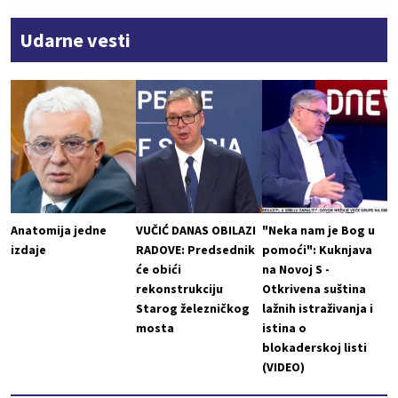
Udarne vesti
Anatomija jedne
VUČIĆ DANAS OBILAZI
"Neka nam je Bog u
izdaje
RADOVE: Predsednik
pomoći": Kuknjava
će obići
na Novoj S -
rekonstrukciju
Otkrivena suština
Starog železničkog
lažnih istraživanja i
mosta
istina o
blokaderskoj listi
(VIDEO)