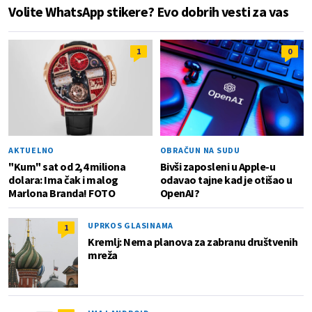
Volite WhatsApp stikere? Evo dobrih vesti za vas
1
0
AKTUELNO
OBRAČUN NA SUDU
"Kum" sat od 2,4 miliona
Bivši zaposleni u Apple-u
dolara: Ima čak i malog
odavao tajne kad je otišao u
Marlona Branda! FOTO
OpenAI?
UPRKOS GLASINAMA
1
Kremlj: Nema planova za zabranu društvenih
mreža