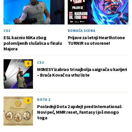
CS2
DOMAĆA SCENA
ESL kaznio NiKa zbog
Prijave za letnji Hearthstone
polomljenih slušalica u finalu
TURNIR su otvorene!
Majora
CS2
0
M0NESY izabrao tri najbolja saigrača u karijeri
– Braća Kovač na vrhu liste
DOTA 2
0
Poslednji Dota 2 apdejt pred International:
Novi peč, MMR reset, Fantasy i još mnogo
toga