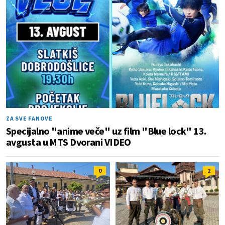
ZA SVE FANOVE
Specijalno "anime veče" uz film "Blue lock" 13.
avgusta u MTS Dvorani VIDEO
0
2