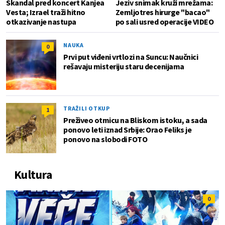
Skandal pred koncert Kanjea
Jeziv snimak kruži mrežama:
Vesta; Izrael traži hitno
Zemljotres hirurge "bacao"
otkazivanje nastupa
po sali usred operacije VIDEO
NAUKA
0
Prvi put viđeni vrtlozi na Suncu: Naučnici
rešavaju misteriju staru decenijama
TRAŽILI OTKUP
1
Preživeo otmicu na Bliskom istoku, a sada
ponovo leti iznad Srbije: Orao Feliks je
ponovo na slobodi FOTO
Kultura
0