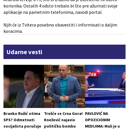
korisnika. Ostalih 4 odsto trebalo bi što pre ažurirati svoje
aplikacije na pametnim telefonima, navodi portal.
Njih će iz Tvitera posebno obavestiti i informisati o daljim
koracima.
Udarne vesti
Branko Ružić otima
Trešće se Crna Gora!
PAVLOVIĆ NA
SPS? Odmetnuti
Knežević najavio
OPOZICIONIM
socijalista poručuje
političku bombu
MEDIJIMA: Mali je u