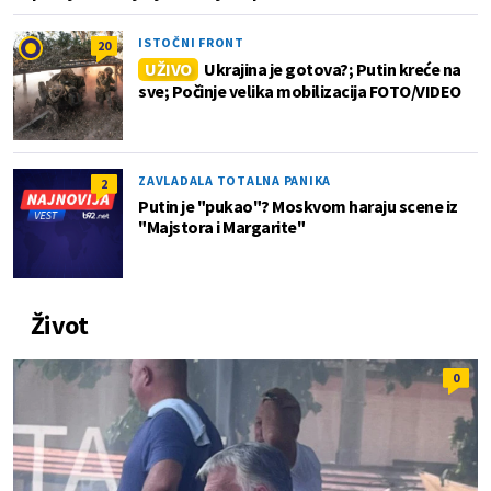
ISTOČNI FRONT
20
UŽIVO
Ukrajina je gotova?; Putin kreće na
sve; Počinje velika mobilizacija FOTO/VIDEO
ZAVLADALA TOTALNA PANIKA
2
Putin je "pukao"? Moskvom haraju scene iz
"Majstora i Margarite"
Život
0