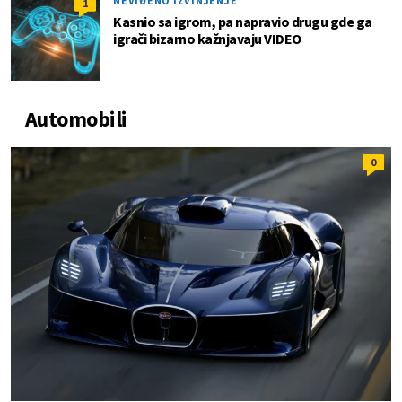
NEVIĐENO IZVINJENJE
1
Kasnio sa igrom, pa napravio drugu gde ga
igrači bizarno kažnjavaju VIDEO
Automobili
0