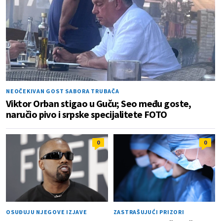
NEOČEKIVAN GOST SABORA TRUBAČA
Viktor Orban stigao u Guču; Seo među goste,
naručio pivo i srpske specijalitete FOTO
0
0
OSUĐUJU NJEGOVE IZJAVE
ZASTRAŠUJUĆI PRIZORI