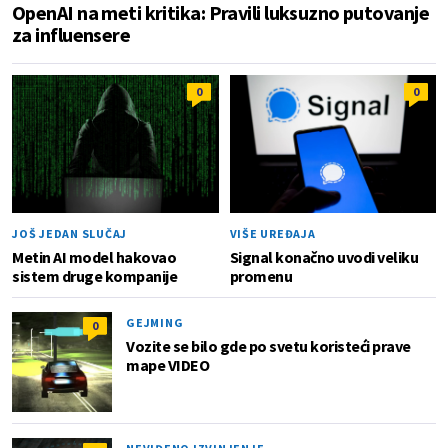
OpenAI na meti kritika: Pravili luksuzno putovanje
za influensere
0
0
JOŠ JEDAN SLUČAJ
VIŠE UREĐAJA
Metin AI model hakovao
Signal konačno uvodi veliku
sistem druge kompanije
promenu
GEJMING
0
Vozite se bilo gde po svetu koristeći prave
mape VIDEO