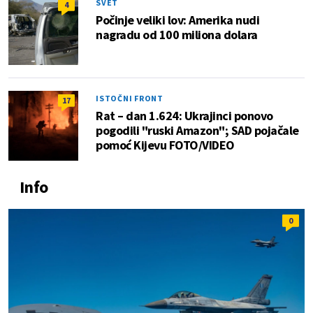
SVET
4
Počinje veliki lov: Amerika nudi
nagradu od 100 miliona dolara
ISTOČNI FRONT
17
Rat – dan 1.624: Ukrajinci ponovo
pogodili "ruski Amazon"; SAD pojačale
pomoć Kijevu FOTO/VIDEO
Info
0