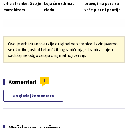
vrhu stranke: Ovo je
koja će uzdrmati
pravu, ima para za
mazohizam
Vladu
veće plate i penzije
Ovo je arhivirana verzija originalne stranice. Izvinjavamo
se ukoliko, usled tehničkih ograničenja, stranica i njen
sadržaj ne odgovaraju originalnoj verziji.
1
Komentari
Pogledaj komentare
Možda vas zanima