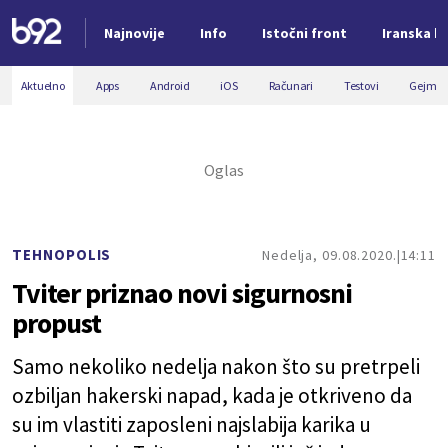
Najnovije
Info
Istočni front
Iranska kr
Nova vest
Aktuelno
Apps
Android
iOS
Računari
Testovi
Gejmin
TEHNOPOLIS
Nedelja, 09.08.2020.
14:11
Tviter priznao novi sigurnosni
propust
Samo nekoliko nedelja nakon što su pretrpeli
ozbiljan hakerski napad, kada je otkriveno da
su im vlastiti zaposleni najslabija karika u