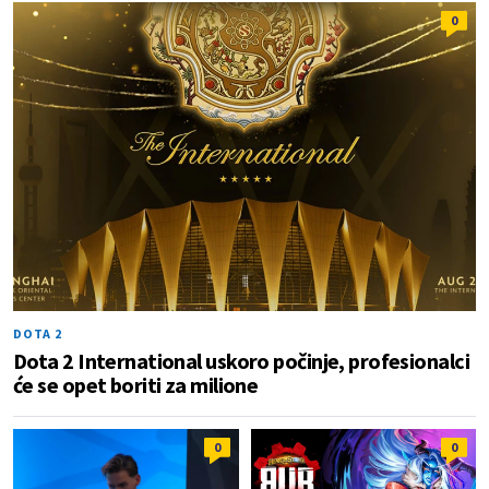
0
DOTA 2
Dota 2 International uskoro počinje, profesionalci
će se opet boriti za milione
0
0