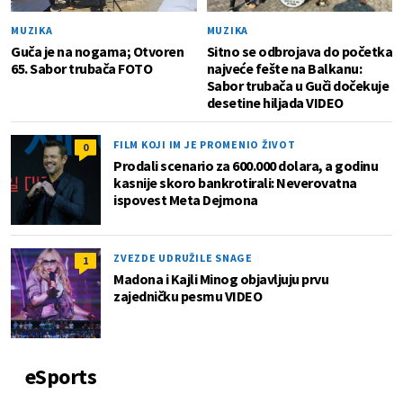
MUZIKA
MUZIKA
Guča je na nogama; Otvoren
Sitno se odbrojava do početka
65. Sabor trubača FOTO
najveće fešte na Balkanu:
Sabor trubača u Guči dočekuje
desetine hiljada VIDEO
FILM KOJI IM JE PROMENIO ŽIVOT
0
Prodali scenario za 600.000 dolara, a godinu
kasnije skoro bankrotirali: Neverovatna
ispovest Meta Dejmona
ZVEZDE UDRUŽILE SNAGE
1
Madona i Kajli Minog objavljuju prvu
zajedničku pesmu VIDEO
eSports