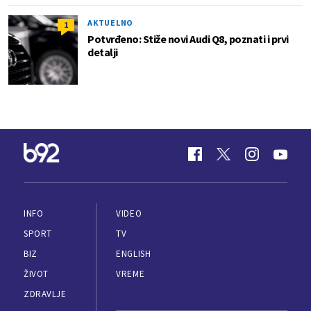
AKTUELNO
1
Potvrđeno: Stiže novi Audi Q8, poznati i prvi
detalji
INFO
VIDEO
SPORT
TV
BIZ
ENGLISH
ŽIVOT
VREME
ZDRAVLJE