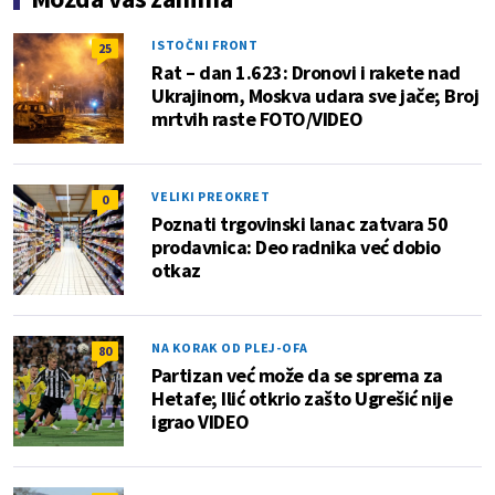
ISTOČNI FRONT
25
Rat – dan 1.623: Dronovi i rakete nad
Ukrajinom, Moskva udara sve jače; Broj
mrtvih raste FOTO/VIDEO
VELIKI PREOKRET
0
Poznati trgovinski lanac zatvara 50
prodavnica: Deo radnika već dobio
otkaz
NA KORAK OD PLEJ-OFA
80
Partizan već može da se sprema za
Hetafe; Ilić otkrio zašto Ugrešić nije
igrao VIDEO