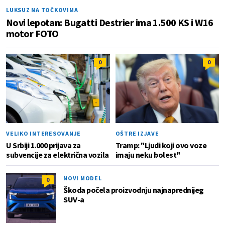
LUKSUZ NA TOČKOVIMA
Novi lepotan: Bugatti Destrier ima 1.500 KS i W16
motor FOTO
0
0
VELIKO INTERESOVANJE
OŠTRE IZJAVE
U Srbiji 1.000 prijava za
Tramp: "Ljudi koji ovo voze
subvencije za električna vozila
imaju neku bolest"
NOVI MODEL
0
Škoda počela proizvodnju najnaprednijeg
SUV-a