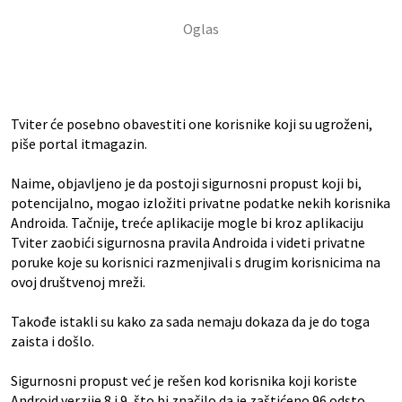
Tviter će posebno obavestiti one korisnike koji su ugroženi,
piše portal itmagazin.
Naime, objavljeno je da postoji sigurnosni propust koji bi,
potencijalno, mogao izložiti privatne podatke nekih korisnika
Androida. Tačnije, treće aplikacije mogle bi kroz aplikaciju
Tviter zaobići sigurnosna pravila Androida i videti privatne
poruke koje su korisnici razmenjivali s drugim korisnicima na
ovoj društvenoj mreži.
Takođe istakli su kako za sada nemaju dokaza da je do toga
zaista i došlo.
Sigurnosni propust već je rešen kod korisnika koji koriste
Android verzije 8 i 9, što bi značilo da je zaštićeno 96 odsto