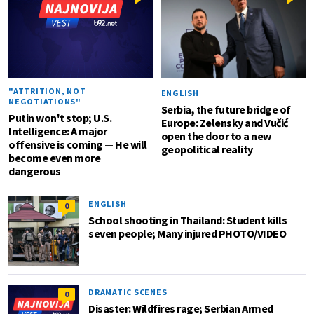
"ATTRITION, NOT
ENGLISH
NEGOTIATIONS"
Serbia, the future bridge of
Putin won't stop; U.S.
Europe: Zelensky and Vučić
Intelligence: A major
open the door to a new
offensive is coming — He will
geopolitical reality
become even more
dangerous
ENGLISH
0
School shooting in Thailand: Student kills
seven people; Many injured PHOTO/VIDEO
DRAMATIC SCENES
0
Disaster: Wildfires rage; Serbian Armed