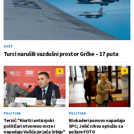
SVET
Turci narušili vazdušni prostor Grčke – 17 puta
0
0
POLITIKA
POLITIKA
Terzić: "Kiurti i antisrpski
Blokaderi ponovo napadaju
političari otvoreno mrze i
SPC; Ješić crkvu optužio za
napadaju Vučića jer jača Srbiju"
požare FOTO