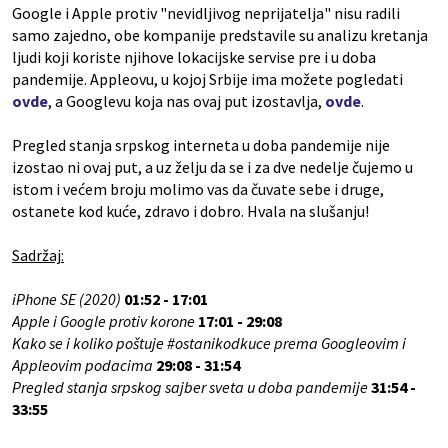
Google i Apple protiv "nevidljivog neprijatelja" nisu radili
samo zajedno, obe kompanije predstavile su analizu kretanja
ljudi koji koriste njihove lokacijske servise pre i u doba
pandemije. Appleovu, u kojoj Srbije ima možete pogledati
ovde
, a Googlevu koja nas ovaj put izostavlja,
ovde
.
Pregled stanja srpskog interneta u doba pandemije nije
izostao ni ovaj put, a uz želju da se i za dve nedelje čujemo u
istom i većem broju molimo vas da čuvate sebe i druge,
ostanete kod kuće, zdravo i dobro. Hvala na slušanju!
Sadržaj:
iPhone SE (2020)
01:52 - 17:01
Apple i Google protiv korone
17:01 - 29:08
Kako se i koliko poštuje #ostanikodkuce prema Googleovim i
Appleovim podacima
29:08 - 31:54
Pregled stanja srpskog sajber sveta u doba pandemije
31:54 -
33:55