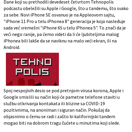
Dane koji su prethodili devedeset četvrtom Tehnopolis
podcastu obeležili su Apple i Google, što u tandemu, što svako
za sebe. Novi iPhone SE osvanuo je na Appleovom sajtu,
"iPhone 11 Pro u telu iPhonea 8" generacija je koja nasleđuje
sada već vremešni "iPhone 6S u telu iPhonea 5". To znači da je
veći nego ranije, pa ćemo videti da li će ljubiteljima malog
iPhonea bili lakše da se naviknu na malo veći ekran, ili na
Android.
Spoj nespojivih desio se pod pretnjom virusa korona, Apple i
Google smislili su način koji će pametne telefone staviti u
službu otkrivanja kontakata ili blizine sa COVID-19
pozitivnima, na anoniman i siguran način. Pokušaj da
objasnimo o čemu se radi i zašto bi kalifornijski tandem
mogao biti na dobrom tragu čućete u minutima koji slede.