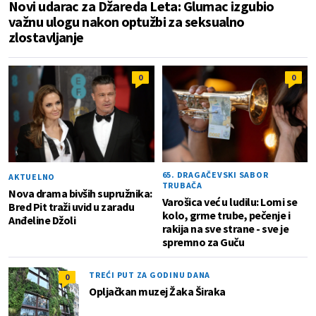
Novi udarac za Džareda Leta: Glumac izgubio
važnu ulogu nakon optužbi za seksualno
zlostavljanje
0
0
65. DRAGAČEVSKI SABOR
AKTUELNO
TRUBAČA
Nova drama bivših supružnika:
Varošica već u ludilu: Lomi se
Bred Pit traži uvid u zaradu
kolo, grme trube, pečenje i
Anđeline Džoli
rakija na sve strane - sve je
spremno za Guču
TREĆI PUT ZA GODINU DANA
0
Opljačkan muzej Žaka Širaka