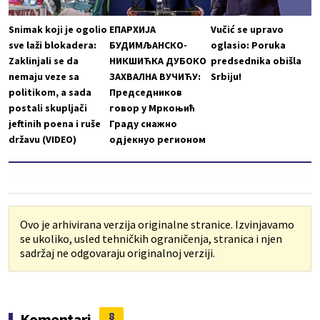
Snimak koji je ogolio
ЕПАРХИЈА
Vučić se upravo
sve laži blokadera:
БУДИМЉАНСКО-
oglasio: Poruka
Zaklinjali se da
НИКШИЋКА ДУБОКО
predsednika obišla
nemaju veze sa
ЗАХВАЛНА ВУЧИЋУ:
Srbiju!
politikom, a sada
Председников
postali skupljači
говор у Мркоњић
jeftinih poena i ruše
Граду снажно
državu (VIDEO)
одјекнуо регионом
Ovo je arhivirana verzija originalne stranice. Izvinjavamo
se ukoliko, usled tehničkih ograničenja, stranica i njen
sadržaj ne odgovaraju originalnoj verziji.
8
Komentari