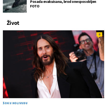
Posada evakuisana, brod onesposobljen
FOTO
Život
0
ŠOK U HOLIVUDU