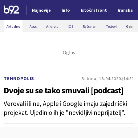
Najnovije
Info
Istočni front
Iranska kr
Nova vest
Aktuelno
Apps
Android
iOS
Računari
Testovi
Gejmin
TEHNOPOLIS
Subota, 18.04.2020.
14:31
Dvoje su se tako smuvali [podcast]
Verovali ili ne, Apple i Google imaju zajednički
projekat. Ujedinio ih je "nevidljivi neprijatelj".