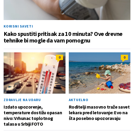
KORISNI SAVETI
Kako spustiti pritisak za 10 minuta? Ove drevne
tehnike bi mogle da vam pomognu
0
0
ZDRAVLJE NA UDARU
AKTUELNO
Izdato upozorenje,
Roditelji masovno traže savet
temperature dostižu opasan
lekara pred letovanje: Evo na
nivo: Vrhunac toplotnog
šta posebno upozoravaju
talasa u Srbiji FOTO