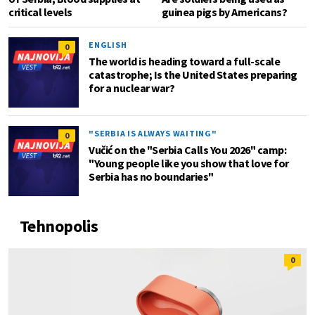
critical levels
guinea pigs by Americans?
ENGLISH
0
The world is heading toward a full-scale
catastrophe; Is the United States preparing
for a nuclear war?
"SERBIA IS ALWAYS WAITING"
0
Vučić on the "Serbia Calls You 2026" camp:
"Young people like you show that love for
Serbia has no boundaries"
Tehnopolis
0