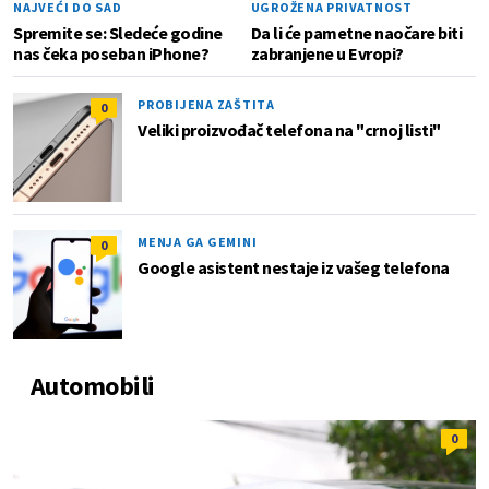
NAJVEĆI DO SAD
UGROŽENA PRIVATNOST
Spremite se: Sledeće godine
Da li će pametne naočare biti
nas čeka poseban iPhone?
zabranjene u Evropi?
PROBIJENA ZAŠTITA
0
Veliki proizvođač telefona na "crnoj listi"
MENJA GA GEMINI
0
Google asistent nestaje iz vašeg telefona
Automobili
0