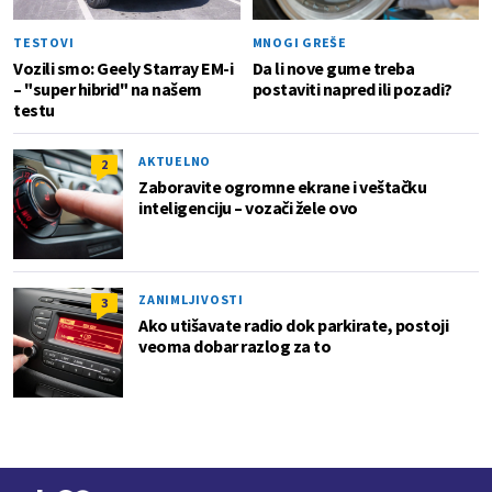
TESTOVI
MNOGI GREŠE
Vozili smo: Geely Starray EM-i
Da li nove gume treba
– "super hibrid" na našem
postaviti napred ili pozadi?
testu
AKTUELNO
2
Zaboravite ogromne ekrane i veštačku
inteligenciju – vozači žele ovo
ZANIMLJIVOSTI
3
Ako utišavate radio dok parkirate, postoji
veoma dobar razlog za to