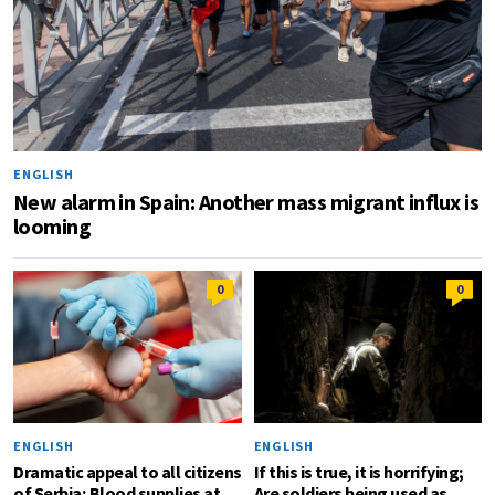
ENGLISH
New alarm in Spain: Another mass migrant influx is
looming
0
0
ENGLISH
ENGLISH
Dramatic appeal to all citizens
If this is true, it is horrifying;
of Serbia; Blood supplies at
Are soldiers being used as