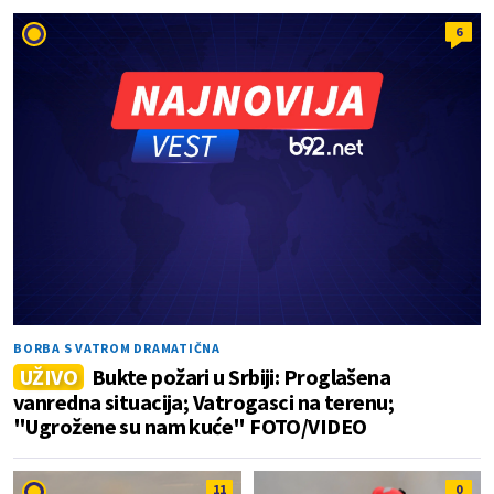
6
BORBA S VATROM DRAMATIČNA
UŽIVO
Bukte požari u Srbiji: Proglašena
vanredna situacija; Vatrogasci na terenu;
"Ugrožene su nam kuće" FOTO/VIDEO
11
0