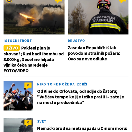
ISTOČNI FRONT
DRUŠTVO
Zasedao Republički štab
UŽIVO
Pakleni plan je
povodom strašnih požara:
skovan?; Rusi bacili bombu od
Ovo su nove odluke
3.000 kg; Desetine hiljada
vijnika čeka naređenje
FOTO/VIDEO
NIKO TO NE MOŽE DA IZDRŽI
0
Od Kine do Orlovata, od Indije do šatora;
"Vučićev tempo koji je teško pratiti – zato je
na mestu predsednika"
SVET
0
Nemački brod na meti napada u Crnom moru: