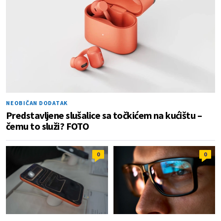
NEOBIČAN DODATAK
Predstavljene slušalice sa točkićem na kućištu –
čemu to služi? FOTO
0
0