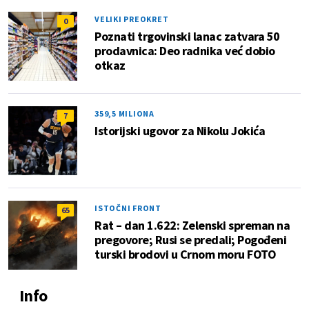
VELIKI PREOKRET
0
Poznati trgovinski lanac zatvara 50
prodavnica: Deo radnika već dobio
otkaz
359,5 MILIONA
7
Istorijski ugovor za Nikolu Jokića
ISTOČNI FRONT
65
Rat – dan 1.622: Zelenski spreman na
pregovore; Rusi se predali; Pogođeni
turski brodovi u Crnom moru FOTO
Info