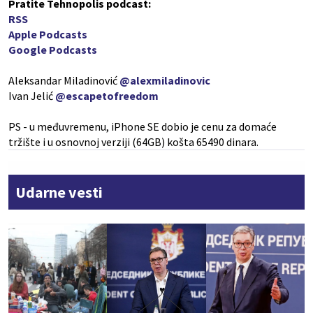
Pratite Tehnopolis podcast:
RSS
Apple Podcasts
Google Podcasts
Aleksandar Miladinović
@alexmiladinovic
Ivan Jelić
@escapetofreedom
PS - u međuvremenu, iPhone SE dobio je cenu za domaće
tržište i u osnovnoj verziji (64GB) košta 65490 dinara.
Udarne vesti