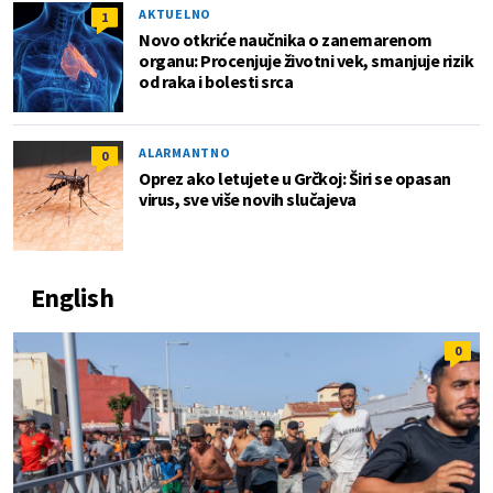
AKTUELNO
1
Novo otkriće naučnika o zanemarenom
organu: Procenjuje životni vek, smanjuje rizik
od raka i bolesti srca
ALARMANTNO
0
Oprez ako letujete u Grčkoj: Širi se opasan
virus, sve više novih slučajeva
English
0