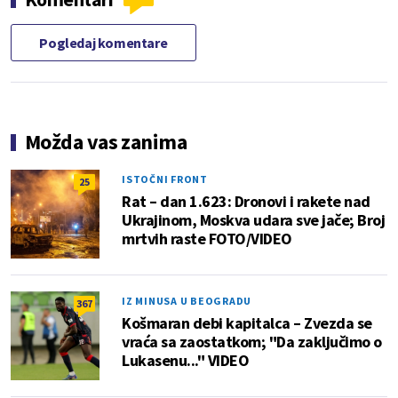
Pogledaj komentare
Možda vas zanima
ISTOČNI FRONT
25
Rat – dan 1.623: Dronovi i rakete nad
Ukrajinom, Moskva udara sve jače; Broj
mrtvih raste FOTO/VIDEO
IZ MINUSA U BEOGRADU
367
Košmaran debi kapitalca – Zvezda se
vraća sa zaostatkom; "Da zaključimo o
Lukasenu..." VIDEO