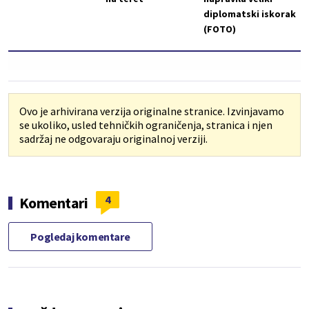
diplomatski iskorak
(FOTO)
Ovo je arhivirana verzija originalne stranice. Izvinjavamo
se ukoliko, usled tehničkih ograničenja, stranica i njen
sadržaj ne odgovaraju originalnoj verziji.
4
Komentari
Pogledaj komentare