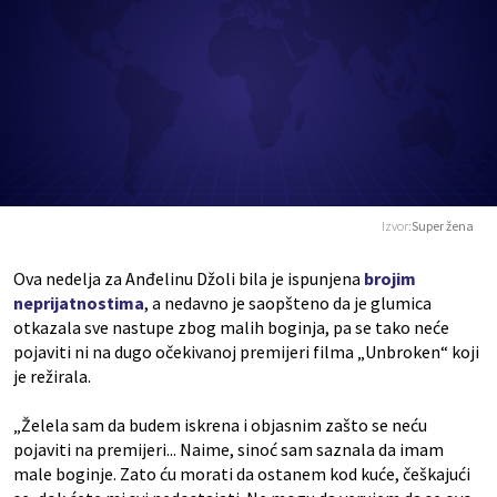
Izvor:
Super žena
Ova nedelja za Anđelinu Džoli bila je ispunjena
brojim
neprijatnostima
, a nedavno je saopšteno da je glumica
otkazala sve nastupe zbog malih boginja, pa se tako neće
pojaviti ni na dugo očekivanoj premijeri filma „Unbroken“ koji
je režirala.
„Želela sam da budem iskrena i objasnim zašto se neću
pojaviti na premijeri... Naime, sinoć sam saznala da imam
male boginje. Zato ću morati da ostanem kod kuće, češkajući