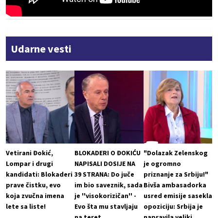
Udarne vesti
Vetirani Đokić,
BLOKADERI O ĐOKIĆU
"Dolazak Zelenskog
Lompar i drugi
NAPISALI DOSIJE NA
je ogromno
kandidati: Blokaderi
39 STRANA: Do juče
priznanje za Srbiju!"
prave čistku, evo
im bio saveznik, sada
Bivša ambasadorka
koja zvučna imena
je ''visokorizičan'' -
usred emisije sasekla
lete sa liste!
Evo šta mu stavljaju
opoziciju: Srbija je
na teret
napravila veliki