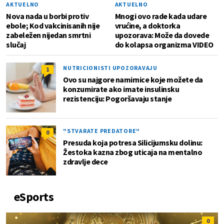
AKTUELNO
AKTUELNO
Nova nada u borbi protiv
Mnogi ovo rade kada udare
ebole; Kod vakcinisanih nije
vrućine, a doktorka
zabeležen nijedan smrtni
upozorava: Može da dovede
slučaj
do kolapsa organizma VIDEO
NUTRICIONISTI UPOZORAVAJU
1
Ovo su najgore namirnice koje možete da
konzumirate ako imate insulinsku
rezistenciju: Pogoršavaju stanje
"STVARATE PREDATORE"
0
Presuda koja potresa Silicijumsku dolinu:
Žestoka kazna zbog uticaja na mentalno
zdravlje dece
eSports
0