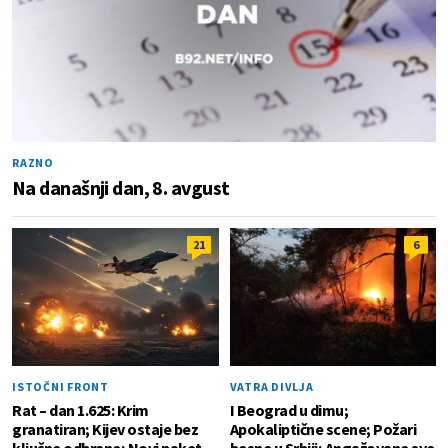
RAZNO
Na današnji dan, 8. avgust
21
6
ISTOČNI FRONT
VATRA DIVLJA
Rat – dan 1.625: Krim
I Beograd u dimu;
granatiran; Kijev ostaje bez
Apokaliptične scene; Požari