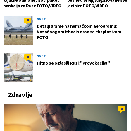
ključne odbrane; Novi paket
besne u Srbiji; Angažovane sve
sankcija za Ruse FOTO/VIDEO
jedinice FOTO/VIDEO
SVET
0
Detalji drame na nemačkom aerodromu:
Vozač nogom izbacio dron sa eksplozivom
FOTO
SVET
0
Hitno se oglasili Rusi: "Provokacija!"
Zdravlje
0