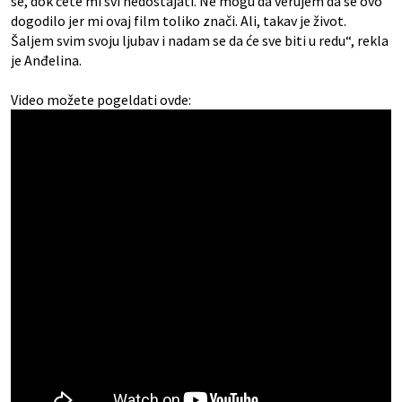
se, dok ćete mi svi nedostajati. Ne mogu da verujem da se ovo
dogodilo jer mi ovaj film toliko znači. Ali, takav je život.
Šaljem svim svoju ljubav i nadam se da će sve biti u redu“, rekla
je Anđelina.
Video možete pogeldati ovde: