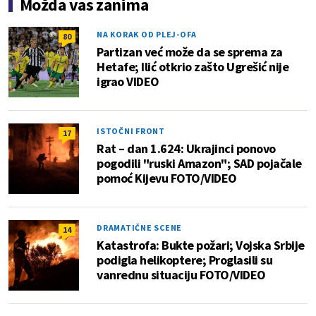
Možda vas zanima
NA KORAK OD PLEJ-OFA
80
Partizan već može da se sprema za
Hetafe; Ilić otkrio zašto Ugrešić nije
igrao VIDEO
ISTOČNI FRONT
17
Rat – dan 1.624: Ukrajinci ponovo
pogodili "ruski Amazon"; SAD pojačale
pomoć Kijevu FOTO/VIDEO
DRAMATIČNE SCENE
14
Katastrofa: Bukte požari; Vojska Srbije
podigla helikoptere; Proglasili su
vanrednu situaciju FOTO/VIDEO