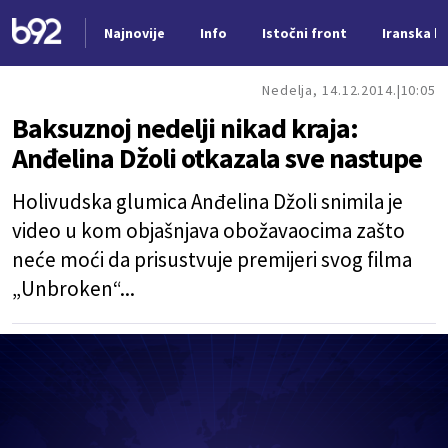
Najnovije
Info
Istočni front
Iranska kr
Nova vest
Nedelja, 14.12.2014.
10:05
Baksuznoj nedelji nikad kraja:
Anđelina Džoli otkazala sve nastupe
Holivudska glumica Anđelina Džoli snimila je
video u kom objašnjava obožavaocima zašto
neće moći da prisustvuje premijeri svog filma
„Unbroken“...