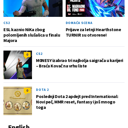
CS2
DOMAĆA SCENA
ESL kaznio NiKa zbog
Prijave za letnji Hearthstone
polomljenih slušalica u finalu
TURNIR su otvorene!
Majora
CS2
0
M0NESY izabrao tri najbolja saigrača u karijeri
– Braća Kovač na vrhu liste
DOTA 2
0
Poslednji Dota 2 apdejt pred International:
Novi peč, MMR reset, Fantasy i još mnogo
toga
English