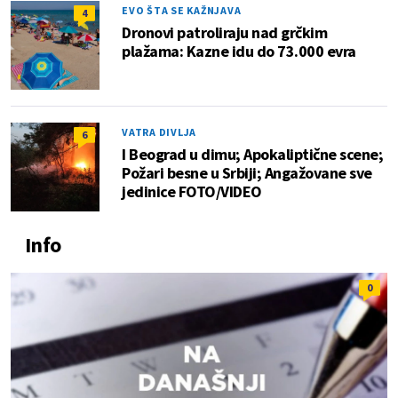
EVO ŠTA SE KAŽNJAVA
4
Dronovi patroliraju nad grčkim
plažama: Kazne idu do 73.000 evra
VATRA DIVLJA
6
I Beograd u dimu; Apokaliptične scene;
Požari besne u Srbiji; Angažovane sve
jedinice FOTO/VIDEO
Info
0