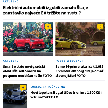
AKTUELNO
Električni automobili izgubili zamah: Šta je
zaustavilo najveće EV tržište na svetu?
0
0
AKTUELNO
POSVETA LEGENDI
Smart otkrio novi gradski
Samo 99 primeraka i čak 1.015
električni automobil na
KS: Novi Lamborghini je omaž
potpuno neobičan način FOTO
slavnoj Miuri FOTO
LUKSUZ NA TOČKOVIMA
0
Novi lepotan: Bugatti Destrier ima 1.500 KS i
W16 motor FOTO