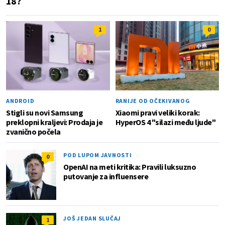
18?
1
0
ANDROID
RANIJE OD OČEKIVANOG
Stigli su novi Samsung
Xiaomi pravi veliki korak:
preklopni kraljevi: Prodaja je
HyperOS 4 "silazi među ljude"
zvanično počela
POD LUPOM JAVNOSTI
0
OpenAI na meti kritika: Pravili luksuzno
putovanje za influensere
JOŠ JEDAN SLUČAJ
1