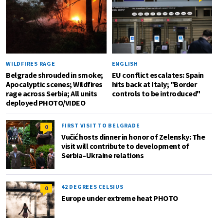
WILDFIRES RAGE
ENGLISH
Belgrade shrouded in smoke;
EU conflict escalates: Spain
Apocalyptic scenes; Wildfires
hits back at Italy; "Border
rage across Serbia; All units
controls to be introduced"
deployed PHOTO/VIDEO
FIRST VISIT TO BELGRADE
0
Vučić hosts dinner in honor of Zelensky: The
visit will contribute to development of
Serbia–Ukraine relations
42 DEGREES CELSIUS
0
Europe under extreme heat PHOTO