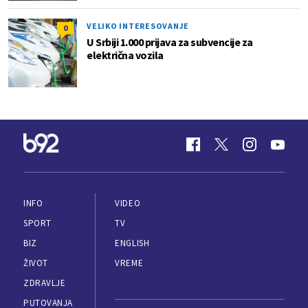
VELIKO INTERESOVANJE
0
U Srbiji 1.000 prijava za subvencije za
električna vozila
INFO
VIDEO
SPORT
TV
BIZ
ENGLISH
ŽIVOT
VREME
ZDRAVLJE
PUTOVANJA