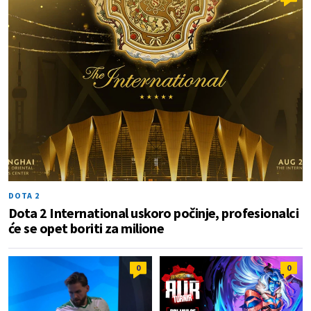
DOTA 2
Dota 2 International uskoro počinje, profesionalci
će se opet boriti za milione
0
0