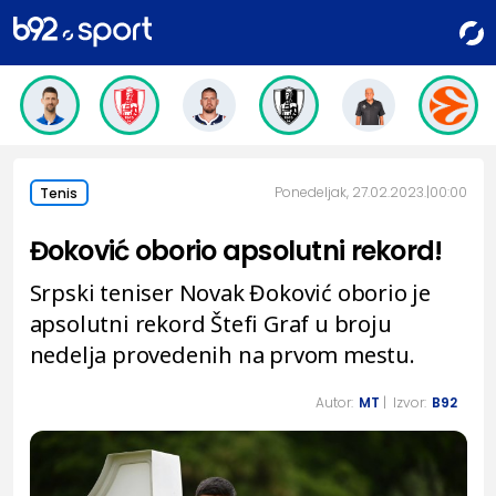
Ponedeljak, 27.02.2023.
00:00
Tenis
Đoković oborio apsolutni rekord!
Srpski teniser Novak Đoković oborio je
apsolutni rekord Štefi Graf u broju
nedelja provedenih na prvom mestu.
Autor:
MT
| Izvor:
B92