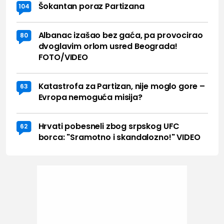
Šokantan poraz Partizana
104
Albanac izašao bez gaća, pa provocirao
80
dvoglavim orlom usred Beograda!
FOTO/VIDEO
Katastrofa za Partizan, nije moglo gore –
63
Evropa nemoguća misija?
Hrvati pobesneli zbog srpskog UFC
62
borca: "Sramotno i skandalozno!" VIDEO