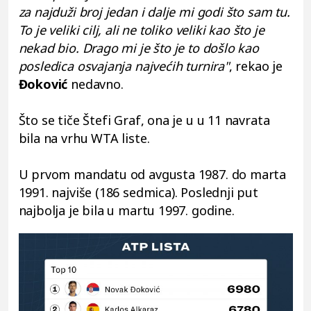
za najduži broj jedan i dalje mi godi što sam tu.
To je veliki cilj, ali ne toliko veliki kao što je
nekad bio. Drago mi je što je to došlo kao
posledica osvajanja najvećih turnira"
, rekao je
Đoković
nedavno.
Što se tiče Štefi Graf, ona je u u 11 navrata
bila na vrhu WTA liste.
U prvom mandatu od avgusta 1987. do marta
1991. najviše (186 sedmica). Poslednji put
najbolja je bila u martu 1997. godine.