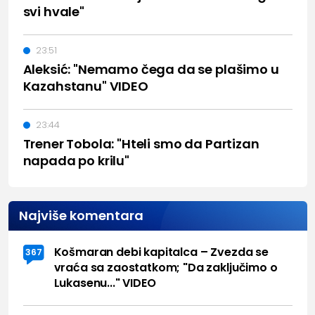
svi hvale"
23:51
Aleksić: "Nemamo čega da se plašimo u
Kazahstanu" VIDEO
23:44
Trener Tobola: "Hteli smo da Partizan
napada po krilu"
Najviše komentara
Košmaran debi kapitalca – Zvezda se
367
vraća sa zaostatkom; "Da zaključimo o
Lukasenu..." VIDEO