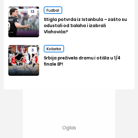
Fudbal
13
Stigla potvrda iz Istanbula – zašto su
odustali od Salaha i izabrali
Vlahovića?
Košarka
3
Srbija preživela dramu i otišla u 1/4
finale EP!