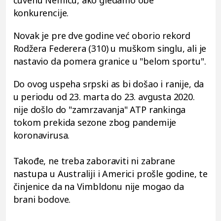
konkurencije.
Novak je pre dve godine već oborio rekord
Rodžera Federera (310) u muškom singlu, ali je
nastavio da pomera granice u "belom sportu".
Do ovog uspeha srpski as bi došao i ranije, da
u periodu od 23. marta do 23. avgusta 2020.
nije došlo do "zamrzavanja" ATP rankinga
tokom prekida sezone zbog pandemije
koronavirusa.
Takođe, ne treba zaboraviti ni zabrane
nastupa u Australiji i Americi prošle godine, te
činjenice da na Vimbldonu nije mogao da
brani bodove.