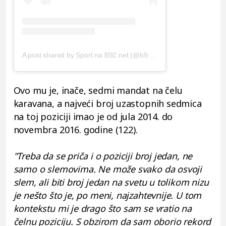
A post shared by Sport na B92.net (@b92_sport)
Ovo mu je, inače, sedmi mandat na čelu
karavana, a najveći broj uzastopnih sedmica
na toj poziciji imao je od jula 2014. do
novembra 2016. godine (122).
"Treba da se priča i o poziciji broj jedan, ne
samo o slemovima. Ne može svako da osvoji
slem, ali biti broj jedan na svetu u tolikom nizu
je nešto što je, po meni, najzahtevnije. U tom
kontekstu mi je drago što sam se vratio na
čelnu poziciju. S obzirom da sam oborio rekord