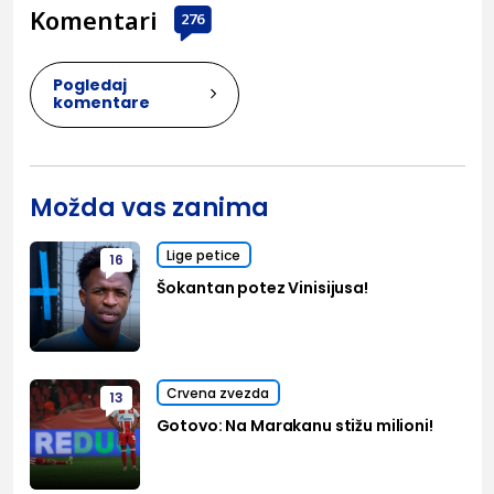
Komentari
276
Pogledaj
komentare
Možda vas zanima
Lige petice
16
Šokantan potez Vinisijusa!
Crvena zvezda
13
Gotovo: Na Marakanu stižu milioni!