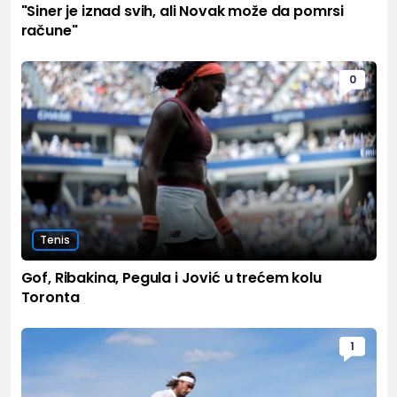
"Siner je iznad svih, ali Novak može da pomrsi
račune"
0
Tenis
Gof, Ribakina, Pegula i Jović u trećem kolu
Toronta
1