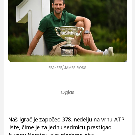
EPA-EFE/JAMES ROSS
Naš igrač je započeo 378. nedelju na vrhu ATP
liste, čime je za jednu sedmicu prestigao
čuvenu Nemicu, ako gledamo obe