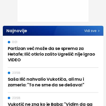
Najnovije
Vidi sve
0:01
Partizan već može da se sprema za
Hetafe; Ilić otkrio zašto Ugrešić nije igrao
VIDEO
23:58
Saša Ilić nahvalio Vukotića, ali mu i
zamerio: "To ne sme da se dešava!"
23:58
Vukotić ne zna ko je Baba: "Vidim da ga