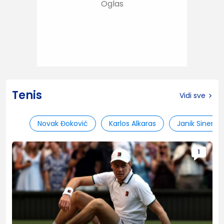
Tenis
Vidi sve
Novak Đoković
Karlos Alkaras
Janik Siner
1