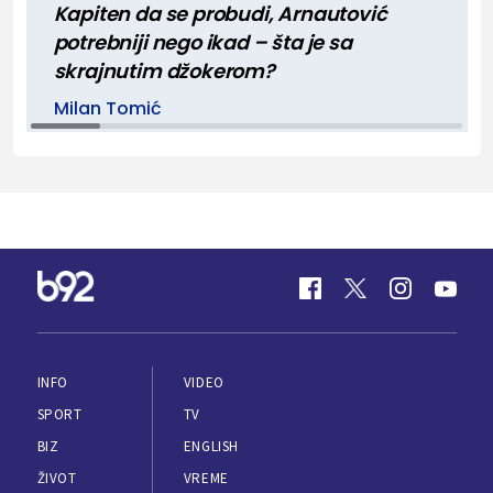
Kapiten da se probudi, Arnautović
potrebniji nego ikad – šta je sa
skrajnutim džokerom?
Milan Tomić
INFO
VIDEO
SPORT
TV
BIZ
ENGLISH
ŽIVOT
VREME