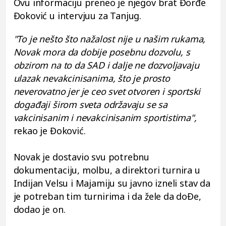
Ovu informaciju preneo je njegov brat Đorđe
Đoković u intervjuu za Tanjug.
"To je nešto što nažalost nije u našim rukama,
Novak mora da dobije posebnu dozvolu, s
obzirom na to da SAD i dalje ne dozvoljavaju
ulazak nevakcinisanima, što je prosto
neverovatno jer je ceo svet otvoren i sportski
događaji širom sveta održavaju se sa
vakcinisanim i nevakcinisanim sportistima",
rekao je Đoković.
Novak je dostavio svu potrebnu
dokumentaciju, molbu, a direktori turnira u
Indijan Velsu i Majamiju su javno izneli stav da
je potreban tim turnirima i da žele da doĐe,
dodao je on.