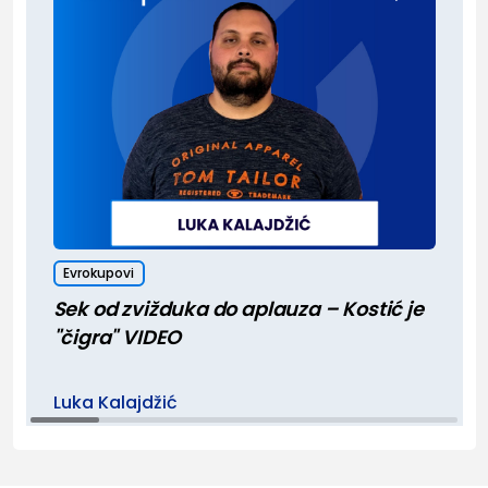
Evrokupovi
Sek od zvižduka do aplauza – Kostić je
"čigra" VIDEO
Luka Kalajdžić