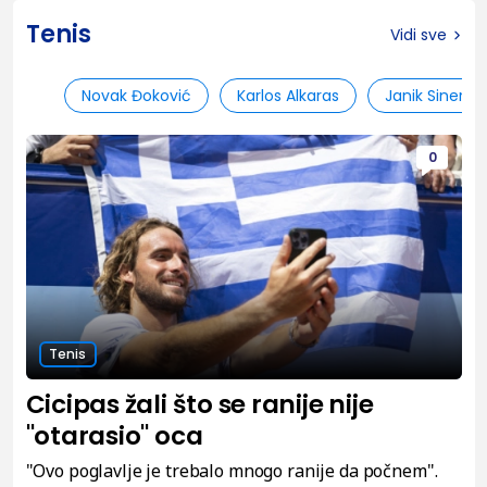
Tenis
Vidi sve
Novak Đoković
Karlos Alkaras
Janik Siner
0
Tenis
Cicipas žali što se ranije nije
"otarasio" oca
"Ovo poglavlje je trebalo mnogo ranije da počnem".