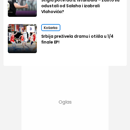
Stigla potvrda iz Istanbula – zašto su
odustali od Salaha i izabrali
Vlahovića?
Košarka
3
Srbija preživela dramu i otišla u 1/4
finale EP!