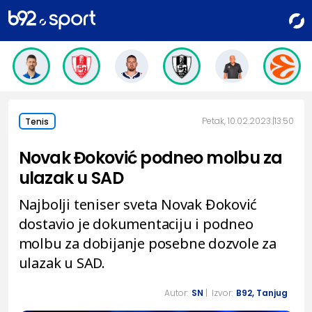
Petak, 10.02.2023.
13:50
Tenis
Novak Đoković podneo molbu za
ulazak u SAD
Najbolji teniser sveta Novak Đoković
dostavio je dokumentaciju i podneo
molbu za dobijanje posebne dozvole za
ulazak u SAD.
Autor:
SN
| Izvor:
B92, Tanjug