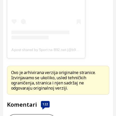
A post shared by Sport na B92.net (@b92_sport)
Ovo je arhivirana verzija originalne stranice.
Izvinjavamo se ukoliko, usled tehničkih
ograničenja, stranica i njen sadržaj ne
odgovaraju originalnoj verziji.
Komentari
122