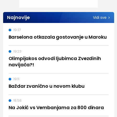
Najnovije
Vidi sve
19:37
Barselona otkazala gostovanje u Maroku
19:23
Olimpijakos odvodi ljubimca Zvezdinih
navijača?!
19:11
Baždar zvanično u novom klubu
18:58
Na Jokić vs Vembanjama za 800 dinara