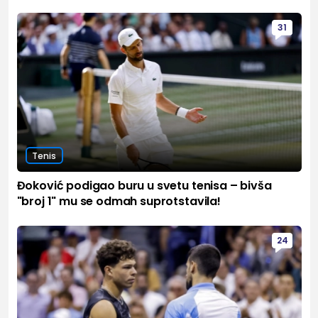
31
Tenis
Đoković podigao buru u svetu tenisa – bivša
"broj 1" mu se odmah suprotstavila!
24