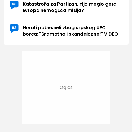
Katastrofa za Partizan, nije moglo gore –
63
Evropa nemoguća misija?
Hrvati pobesneli zbog srpskog UFC
62
borca: "Sramotno i skandalozno!" VIDEO