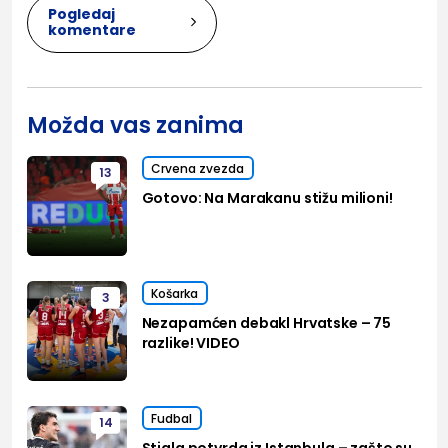
Pogledaj
komentare
Možda vas zanima
Crvena zvezda
13
Gotovo: Na Marakanu stižu milioni!
Košarka
3
Nezapamćen debakl Hrvatske – 75
razlike! VIDEO
Fudbal
14