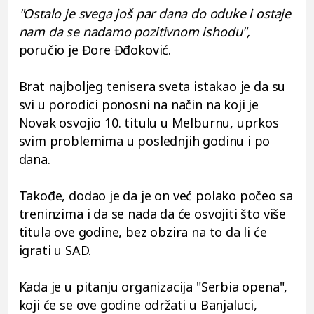
"Ostalo je svega još par dana do oduke i ostaje
nam da se nadamo pozitivnom ishodu",
poručio je Đore Đđoković.
Brat najboljeg tenisera sveta istakao je da su
svi u porodici ponosni na način na koji je
Novak osvojio 10. titulu u Melburnu, uprkos
svim problemima u poslednjih godinu i po
dana.
Takođe, dodao je da je on već polako počeo sa
treninzima i da se nada da će osvojiti što više
titula ove godine, bez obzira na to da li će
igrati u SAD.
Kada je u pitanju organizacija "Serbia opena",
koji će se ove godine održati u Banjaluci,