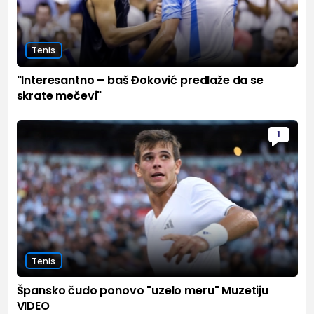
Tenis
"Interesantno – baš Đoković predlaže da se
skrate mečevi"
1
Tenis
Špansko čudo ponovo "uzelo meru" Muzetiju
VIDEO