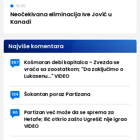
18:45
Neočekivana eliminacija Ive Jović u
Kanadi
Najviše komentara
Košmaran debi kapitalca – Zvezda se
367
vraća sa zaostatkom; "Da zaključimo o
Lukasenu..." VIDEO
Šokantan poraz Partizana
104
Partizan već može da se sprema za
80
Hetafe; Ilić otkrio zašto Ugrešić nije igrao
VIDEO