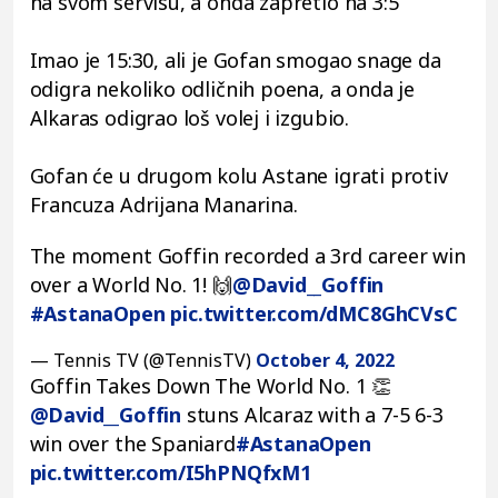
na svom servisu, a onda zapretio na 3:5
Imao je 15:30, ali je Gofan smogao snage da
odigra nekoliko odličnih poena, a onda je
Alkaras odigrao loš volej i izgubio.
Gofan će u drugom kolu Astane igrati protiv
Francuza Adrijana Manarina.
The moment Goffin recorded a 3rd career win
over a World No. 1! 🙌
@David__Goffin
#AstanaOpen
pic.twitter.com/dMC8GhCVsC
— Tennis TV (@TennisTV)
October 4, 2022
Goffin Takes Down The World No. 1 👏
@David__Goffin
stuns Alcaraz with a 7-5 6-3
win over the Spaniard
#AstanaOpen
pic.twitter.com/I5hPNQfxM1