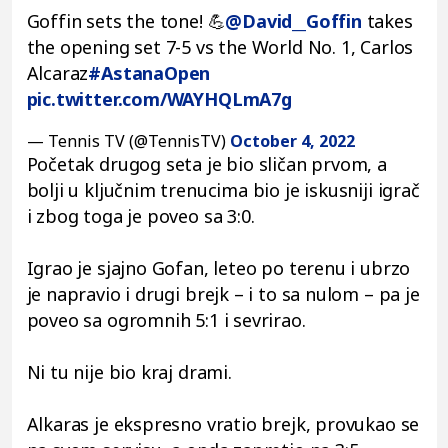
Goffin sets the tone! 💪
@David__Goffin
takes
the opening set 7-5 vs the World No. 1, Carlos
Alcaraz
#AstanaOpen
pic.twitter.com/WAYHQLmA7g
— Tennis TV (@TennisTV)
October 4, 2022
Početak drugog seta je bio sličan prvom, a
bolji u ključnim trenucima bio je iskusniji igrač
i zbog toga je poveo sa 3:0.
Igrao je sjajno Gofan, leteo po terenu i ubrzo
je napravio i drugi brejk – i to sa nulom – pa je
poveo sa ogromnih 5:1 i sevrirao.
Ni tu nije bio kraj drami.
Alkaras je ekspresno vratio brejk, provukao se