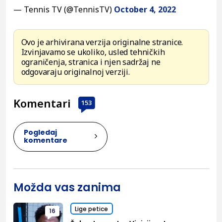
— Tennis TV (@TennisTV)
October 4, 2022
Ovo je arhivirana verzija originalne stranice.
Izvinjavamo se ukoliko, usled tehničkih
ograničenja, stranica i njen sadržaj ne
odgovaraju originalnoj verziji.
Komentari
153
Pogledaj
komentare
Možda vas zanima
Lige petice
16