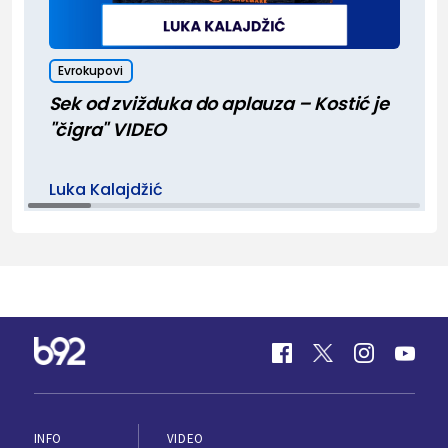
Evrokupovi
Sek od zvižduka do aplauza – Kostić je
"čigra" VIDEO
Luka Kalajdžić
INFO
VIDEO