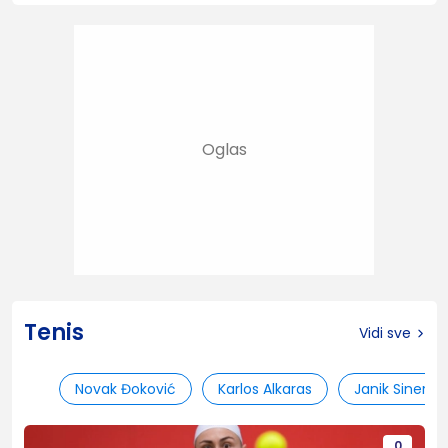
Tenis
Vidi sve
Novak Đoković
Karlos Alkaras
Janik Siner
0