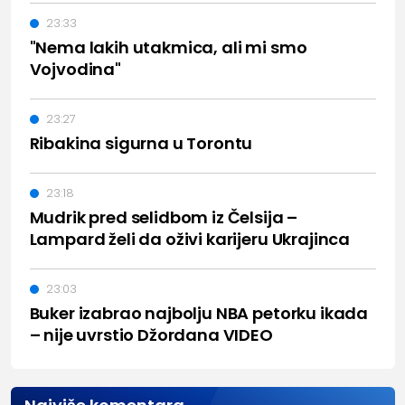
23:33
"Nema lakih utakmica, ali mi smo
Vojvodina"
23:27
Ribakina sigurna u Torontu
23:18
Mudrik pred selidbom iz Čelsija –
Lampard želi da oživi karijeru Ukrajinca
23:03
Buker izabrao najbolju NBA petorku ikada
– nije uvrstio Džordana VIDEO