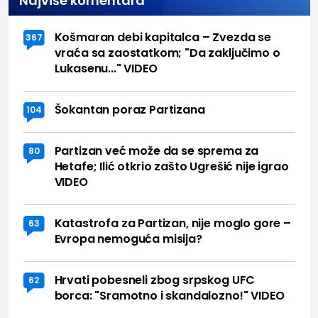
Najviše komentara
Košmaran debi kapitalca – Zvezda se
367
vraća sa zaostatkom; "Da zaključimo o
Lukasenu..." VIDEO
Šokantan poraz Partizana
104
Partizan već može da se sprema za
80
Hetafe; Ilić otkrio zašto Ugrešić nije igrao
VIDEO
Katastrofa za Partizan, nije moglo gore –
63
Evropa nemoguća misija?
Hrvati pobesneli zbog srpskog UFC
62
borca: "Sramotno i skandalozno!" VIDEO