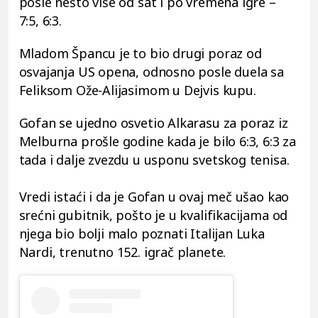
posle nešto više od sat i po vremena igre –
7:5, 6:3.
Mladom Špancu je to bio drugi poraz od
osvajanja US opena, odnosno posle duela sa
Feliksom Ože-Alijasimom u Dejvis kupu.
Gofan se ujedno osvetio Alkarasu za poraz iz
Melburna prošle godine kada je bilo 6:3, 6:3 za
tada i dalje zvezdu u usponu svetskog tenisa.
Vredi istaći i da je Gofan u ovaj meč ušao kao
srećni gubitnik, pošto je u kvalifikacijama od
njega bio bolji malo poznati Italijan Luka
Nardi, trenutno 152. igrač planete.