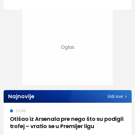
Najnovije
Vidi sve
23:48
Otišao iz Arsenala pre nego što su podigli
trofej – vratio se u Premijer ligu