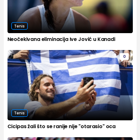
Tenis
Neočekivana eliminacija Ive Jović u Kanadi
0
Tenis
Cicipas žali što se ranije nije "otarasio" oca