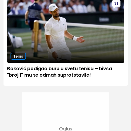
31
Tenis
Đoković podigao buru u svetu tenisa – bivša
"broj 1" mu se odmah suprotstavila!