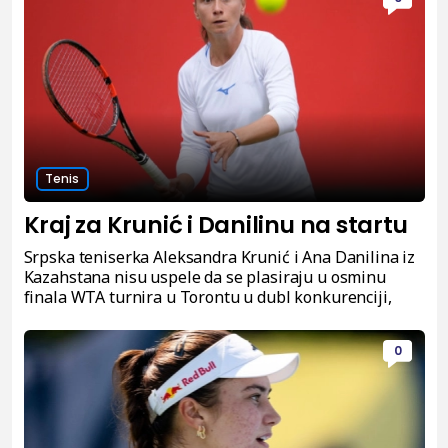
Tenis
Kraj za Krunić i Danilinu na startu
Srpska teniserka Aleksandra Krunić i Ana Danilina iz
Kazahstana nisu uspele da se plasiraju u osminu
finala WTA turnira u Torontu u dubl konkurenciji,
0