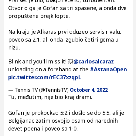
Prvi set je bio, blago rečeno, turbulentan.
Otvorio ga je Gofan sa tri spasene, a onda dve
propuštene brejk lopte.
Na kraju je Alkaras prvi oduzeo servis rivalu,
poveo sa 2:1, ali onda izgubio četiri gema u
nizu.
Blink and you'll miss it! 💥
@carlosalcaraz
unloading on a forehand at the
#AstanaOpen
pic.twitter.com/rEC37xzqpL
— Tennis TV (@TennisTV)
October 4, 2022
Tu, međutim, nije bio kraj drami.
Gofan je prokockao 5:2 i došlo se do 5:5, ali je
Belgijanac zatim osvojio osam od narednih
devet poena i poveo sa 1-0.