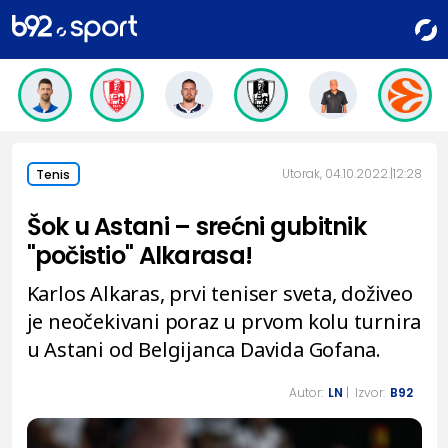
Utorak, 04.10.2022.
12:28
Tenis
Šok u Astani – srećni gubitnik
"počistio" Alkarasa!
Karlos Alkaras, prvi teniser sveta, doživeo
je neočekivani poraz u prvom kolu turnira
u Astani od Belgijanca Davida Gofana.
Autor:
LN
| Izvor:
B92