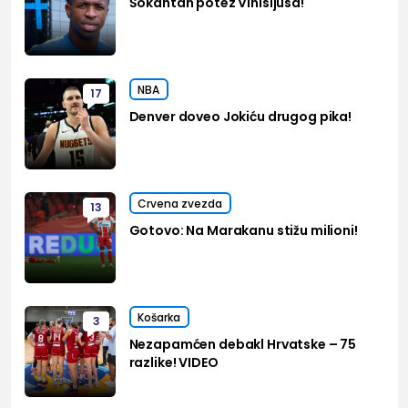
Šokantan potez Vinisijusa!
NBA
17
Denver doveo Jokiću drugog pika!
Crvena zvezda
13
Gotovo: Na Marakanu stižu milioni!
Košarka
3
Nezapamćen debakl Hrvatske – 75
razlike! VIDEO