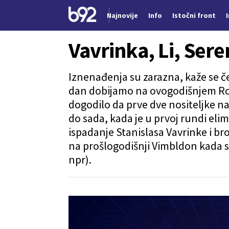
Najnovije
Info
Istočni front
Nova vest
Vavrinka, Li, Seren
Iznenađenja su zarazna, kaže se če
dan dobijamo na ovogodišnjem Rola
dogodilo da prve dve nositeljke na
do sada, kada je u prvoj rundi elim
ispadanje Stanislasa Vavrinke i br
na prošlogodišnji Vimbldon kada s
npr).