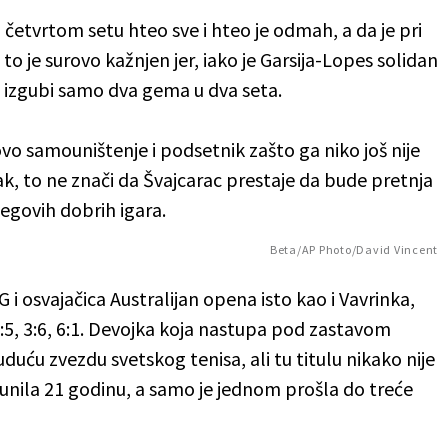
 četvrtom setu hteo sve i hteo je odmah, a da je pri
 to je surovo kažnjen jer, iako je Garsija-Lopes solidan
ke izgubi samo dva gema u dva seta.
vo samouništenje i podsetnik zašto ga niko još nije
Ipak, to ne znači da Švajcarac prestaje da bude pretnja
jegovih dobrih igara.
Beta/AP Photo/David Vincent
 i osvajačica Australijan opena isto kao i Vavrinka,
7:5, 3:6, 6:1. Devojka koja nastupa pod zastavom
uduću zvezdu svetskog tenisa, ali tu titulu nikako nije
nila 21 godinu, a samo je jednom prošla do treće