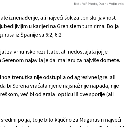
Beta/AP Photo/Darko Vojinovic
ljale iznenađenje, ali najveći šok za tenisku javnost
ubedljivijim u karijeri na Gren slem turnirima. Bolja
urusa iz Španije sa 6:2, 6:2.
 za vrhunske rezultate, ali nedostajala joj je
sa Serenom najavila je da ima igru za najviše domete.
ednog trenutka nije odstupila od agresivne igre, ali
da bi Serena vraćala njene najsnažnije napada, nije
reškom, već bi odigrala lopticu ili dve sporije (ali
sredini polja, to je bilo ključno za Mugurusin najveći