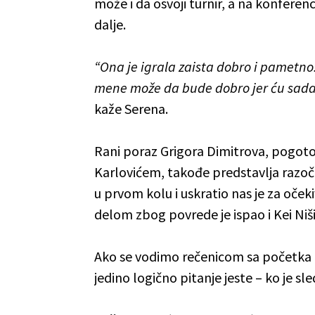
može i da osvoji turnir, a na konferenci
dalje.
“Ona je igrala zaista dobro i pametno
mene može da bude dobro jer ću sada o
kaže Serena.
Rani poraz Grigora Dimitrova, pogoto
Karlovićem, takođe predstavlja razo
u prvom kolu i uskratio nas je za oček
delom zbog povrede je ispao i Kei Niši
Ako se vodimo rečenicom sa početka 
jedino logično pitanje jeste – ko je sle