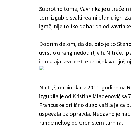
Suprotno tome, Vavrinka je u trećem i
tom izgubio svaki realni plan u igri. Za
igrač, nije toliko dobar da od Vavrin
Dobrim delom, dakle, bilo je to Steno
uvrstio u rang nedodirljivih. Niti će. 
i do kraja sezone treba očekivati još n
Na Li, šampionka iz 2011. godine na RG
izgubila je od Kristine Mladenović sa 
Francuske prilično dugo važila je za b
uspevala da opravda. Nedavno je napu
runde nekog od Gren slem turnira.