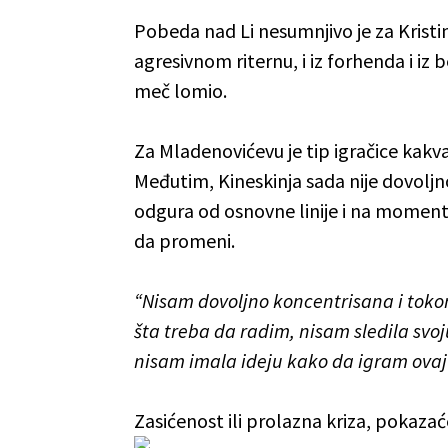
Pobeda nad Li nesumnjivo je za Kristinu 
agresivnom riternu, i iz forhenda i iz
meč lomio.
Za Mladenovićevu je tip igračice kakv
Međutim, Kineskinja sada nije dovoljno 
odgura od osnovne linije i na momente
da promeni.
“Nisam dovoljno koncentrisana i tok
šta treba da radim, nisam sledila svoj
nisam imala ideju kako da igram ovaj
Zasićenost ili prolazna kriza, pokaz