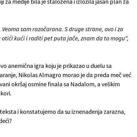
ji za medije bila je staložena i izložila jasan plan za
. Veoma sam razočarana. S druge strane, ovo i za
tići kući i raditi pet puta jače, znam da to mogu“,
vo anemična igra koju je prikazao u duelu sa
čaranje, Nikolas Almagro morao je da preda meč već
ivani okršaj osmine finala sa Nadalom, a velikim
kori.
teksta i konstatujemo da su iznenađenja zarazna,
deći?