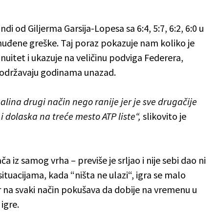
ndi od Giljerma Garsija-Lopesa sa 6:4, 5:7, 6:2, 6:0 u
nuđene greške. Taj poraz pokazuje nam koliko je
nuitet i ukazuje na veličinu podviga Federera,
t održavaju godinama unazad.
lina drugi način nego ranije jer je sve drugačije
 dolaska na treće mesto ATP liste“,
slikovito je
a iz samog vrha – previše je srljao i nije sebi dao ni
situacijama, kada “ništa ne ulazi“, igra se malo
iser na svaki način pokušava da dobije na vremenu u
igre.