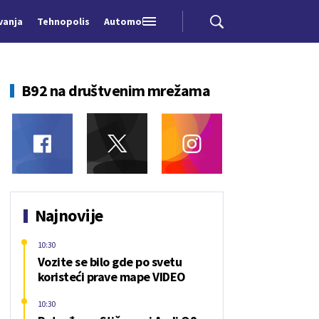
vanja
Tehnopolis
Automobili
B92 na društvenim mrežama
Najnovije
10:30
Vozite se bilo gde po svetu
koristeći prave mape VIDEO
10:30