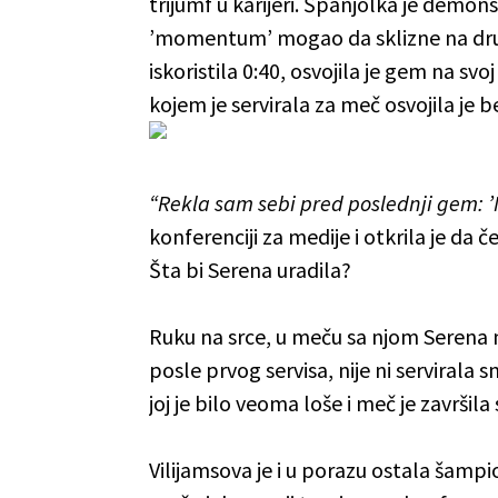
trijumf u karijeri. Španjolka je demons
’momentum’ mogao da sklizne na drugu
iskoristila 0:40, osvojila je gem na svo
kojem je servirala za meč osvojila je 
“Rekla sam sebi pred poslednji gem: ’
konferenciji za medije i otkrila je da č
Šta bi Serena uradila?
Ruku na srce, u meču sa njom Serena 
posle prvog servisa, nije ni serviral
joj je bilo veoma loše i meč je završil
Vilijamsova je i u porazu ostala šamp