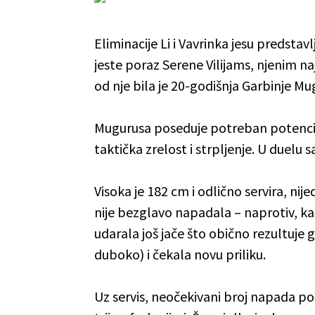
Eliminacije Li i Vavrinka jesu predstav
jeste poraz Serene Vilijams, njenim naj
od nje bila je 20-godišnja Garbinje Mug
Mugurusa poseduje potreban potencijal
taktička zrelost i strpljenje. U duelu 
Visoka je 182 cm i odlično servira, nij
nije bezglavo napadala – naprotiv, ka
udarala još jače što obično rezultuje g
duboko) i čekala novu priliku.
Uz servis, neočekivani broj napada po 