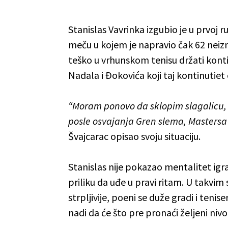
Stanislas Vavrinka izgubio je u prvoj ru
meču u kojem je napravio čak 62 neiz
teško u vrhunskom tenisu držati konti
Nadala i Đokovića koji taj kontinutie
“Moram ponovo da sklopim slagalicu, a
posle osvajanja Gren slema, Mastersa i
Švajcarac opisao svoju situaciju.
Stanislas nije pokazao mentalitet igrač
priliku da uđe u pravi ritam. U takvim 
strpljivije, poeni se duže gradi i ten
nadi da će što pre pronaći željeni nivo 