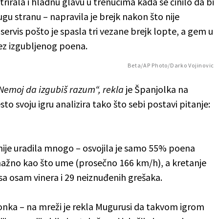
trirala i hladnu glavu u trenucima kada se činilo da bi
 stranu – napravila je brejk nakon što nije
j servis pošto je spasla tri vezane brejk lopte, a gem u
bez izgubljenog poena.
Beta/AP Photo/Darko Vojinovic
Nemoj da izgubiš razum“, rekla
je Španjolka na
esto svoju igru analizira tako što sebi postavi pitanje:
nije uradila mnogo – osvojila je samo 55% poena
a snažno kao što ume (prosečno 166 km/h), a kretanje
a sa osam vinera i 29 neiznuđenih grešaka.
ionka – na mreži je rekla Mugurusi da takvom igrom