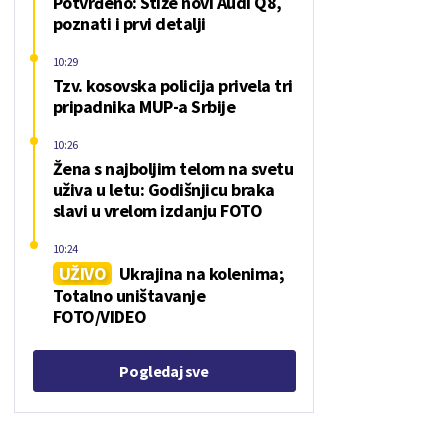
Potvrđeno: Stiže novi Audi Q8,
poznati i prvi detalji
10:29
Tzv. kosovska policija privela tri
pripadnika MUP-a Srbije
10:26
Žena s najboljim telom na svetu
uživa u letu: Godišnjicu braka
slavi u vrelom izdanju FOTO
10:24
UŽIVO
Ukrajina na kolenima;
Totalno uništavanje
FOTO/VIDEO
Pogledaj sve