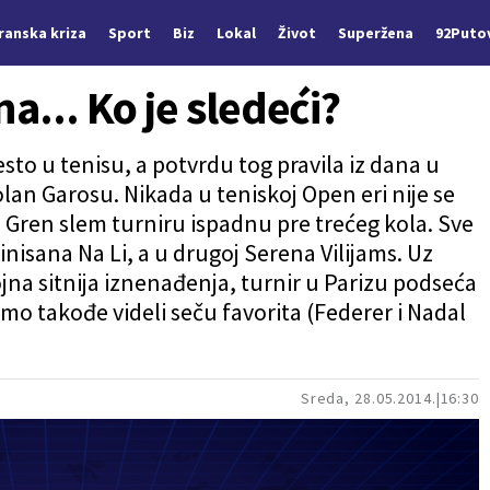
Iranska kriza
Sport
Biz
Lokal
Život
Superžena
92Puto
a... Ko je sledeći?
sto u tenisu, a potvrdu tog pravila iz dana u
n Garosu. Nikada u teniskoj Open eri nije se
 Gren slem turniru ispadnu pre trećeg kola. Sve
inisana Na Li, a u drugoj Serena Vilijams. Uz
ojna sitnija iznenađenja, turnir u Parizu podseća
mo takođe videli seču favorita (Federer i Nadal
Sreda, 28.05.2014.
16:30