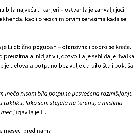
bila najveća u karijeri – ostvarila je zahvaljujući
 bekhenda, kao i preciznim prvim servisima kada se
a je Li obično poguban – ofanzivna i dobro se kreće.
preuzimala inicijativu, dozvolila je sebi da je rivalka
 je delovala potpuno bez volje da bilo šta i pokuša
om meča nisam bila potpuno posvećena razmišljanju
u taktiku. Iako sam stajala na terenu, u mislima
 meč”,
izjavila je Li.
aće meseci pred nama.