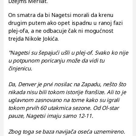
Džejms Merilat.
On smatra da bi Nagetsi morali da krenu
drugim putem ako opet ispadnu u ranoj fazi
plej-ofa, a ne odbacuje čak ni mogućnost
trejda Nikole Jokića.
"Nagetsi su šepajući ušli u plej-of. Svako ko nije
u potpunom poricanju može da vidi tu
činjenicu.
Da, Denver je prvi nosilac na Zapadu, nešto što
nikada nisu bili tokom istorije franšize. Ali to je
uglavnom zasnovano na tome kako su igrali
tokom prvih 60 utakmica sezone. Od Ol-star
pauze, Nagetsi imaju samo 12-11.
Zbog toga se baza navijača oseća uznemireno.