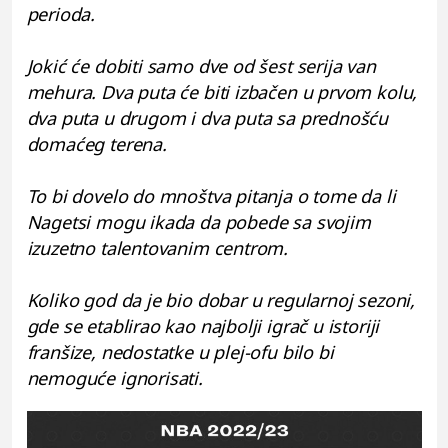
perioda.
Jokić će dobiti samo dve od šest serija van
mehura. Dva puta će biti izbačen u prvom kolu,
dva puta u drugom i dva puta sa prednošću
domaćeg terena.
To bi dovelo do mnoštva pitanja o tome da li
Nagetsi mogu ikada da pobede sa svojim
izuzetno talentovanim centrom.
Koliko god da je bio dobar u regularnoj sezoni,
gde se etablirao kao najbolji igrač u istoriji
franšize, nedostatke u plej-ofu bilo bi
nemoguće ignorisati.