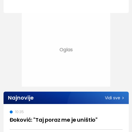
Najnovije
Vidi sve
10:35
Đoković: "Taj poraz me je uništio"