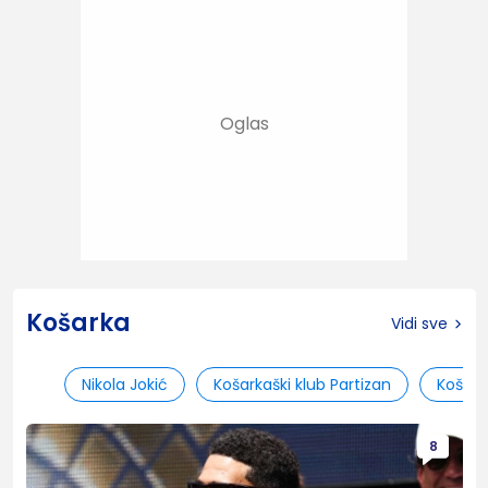
Košarka
Vidi sve
Nikola Jokić
Košarkaški klub Partizan
Košark
8