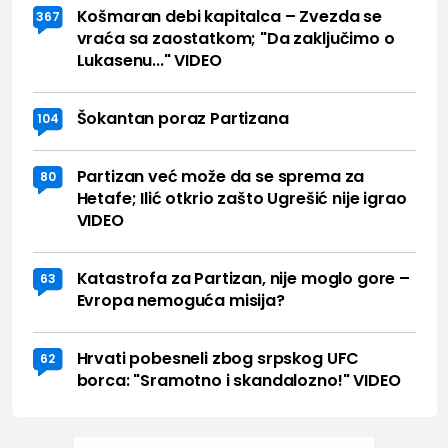
Košmaran debi kapitalca – Zvezda se
367
vraća sa zaostatkom; "Da zaključimo o
Lukasenu..." VIDEO
Šokantan poraz Partizana
104
Partizan već može da se sprema za
80
Hetafe; Ilić otkrio zašto Ugrešić nije igrao
VIDEO
Katastrofa za Partizan, nije moglo gore –
63
Evropa nemoguća misija?
Hrvati pobesneli zbog srpskog UFC
62
borca: "Sramotno i skandalozno!" VIDEO