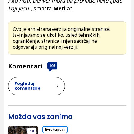
Ako nisu, Denver mora da pronađe neke ljude
koji jesu"
, smatra
Merilat
.
Ovo je arhivirana verzija originalne stranice.
Izvinjavamo se ukoliko, usled tehničkih
ograničenja, stranica i njen sadržaj ne
odgovaraju originalnoj verziji.
Komentari
105
Pogledaj
komentare
Možda vas zanima
Evrokupovi
80