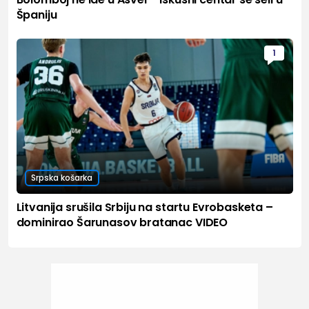
Španiju
1
Srpska košarka
Litvanija srušila Srbiju na startu Evrobasketa –
dominirao Šarunasov bratanac VIDEO