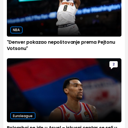
NBA
"Denver pokazao nepoštovanje prema Pejtonu
Votsonu"
2
Euroleague
Bolomboj ne ide u Asvel – iskusni centar se seli u