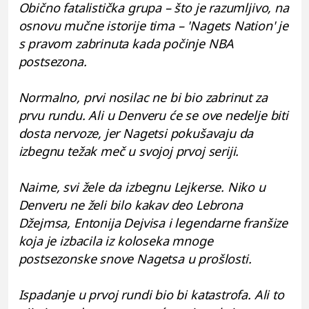
Obično fatalistička grupa – što je razumljivo, na
osnovu mučne istorije tima – 'Nagets Nation' je
s pravom zabrinuta kada počinje NBA
postsezona.
Normalno, prvi nosilac ne bi bio zabrinut za
prvu rundu. Ali u Denveru će se ove nedelje biti
dosta nervoze, jer Nagetsi pokušavaju da
izbegnu težak meč u svojoj prvoj seriji.
Naime, svi žele da izbegnu Lejkerse. Niko u
Denveru ne želi bilo kakav deo Lebrona
Džejmsa, Entonija Dejvisa i legendarne franšize
koja je izbacila iz koloseka mnoge
postsezonske snove Nagetsa u prošlosti.
Ispadanje u prvoj rundi bio bi katastrofa. Ali to