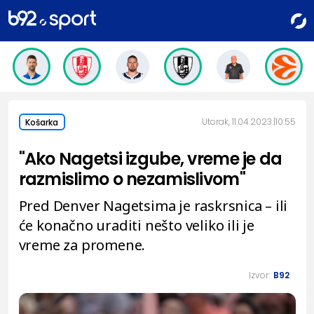
Utorak, 11.04.2023.
10:55
Košarka
"Ako Nagetsi izgube, vreme je da
razmislimo o nezamislivom"
Pred Denver Nagetsima je raskrsnica – ili
će konačno uraditi nešto veliko ili je
vreme za promene.
Izvor:
B92