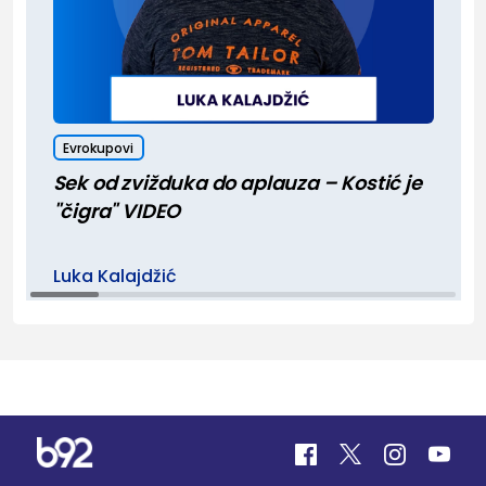
Evrokupovi
Sek od zvižduka do aplauza – Kostić je
"čigra" VIDEO
Luka Kalajdžić