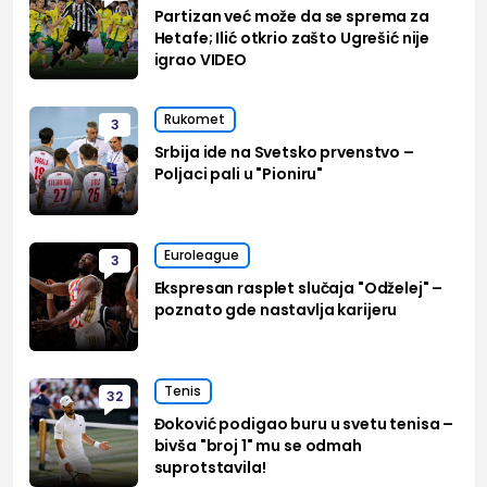
Partizan već može da se sprema za
Hetafe; Ilić otkrio zašto Ugrešić nije
igrao VIDEO
Rukomet
3
Srbija ide na Svetsko prvenstvo –
Poljaci pali u "Pioniru"
Euroleague
3
Ekspresan rasplet slučaja "Odželej" –
poznato gde nastavlja karijeru
Tenis
32
Đoković podigao buru u svetu tenisa –
bivša "broj 1" mu se odmah
suprotstavila!