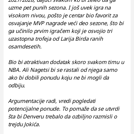
uzme pet punih sezona. I još uvek igra na
visokom nivou, pošto je centar bio favorit za
osvajanje MVP nagrade veći deo sezone, što bi
ga učinilo prvim igračem koji je osvojio tri
uzastopna trofeja od Larija Birda ranih
osamdesetih.
Bio bi atraktivan dodatak skoro svakom timu u
NBA. Ali Nagetsi bi se rastali od njega samo
ako bi dobili ponudu koju ne bi mogli da
odbiju.
Argumentacije radi, vredi pogledati
potencijalne ponude. To pomaže da se utvrdi
šta bi Denveru trebalo da ozbiljno razmisli o
trejdu Jokića.