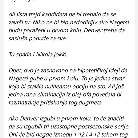
Ali lista trejd kandidata ne bi trebalo da se
završi tu. Niko ne bi bio nedodirljiv ako Nagetsi
budu poraženi u prvom kolu. Denver treba da
sasluša ponude za sve.
Tu spada i Nikola Jokić.
Opet, ovo je zasnovano na hipotetičkoj ideji da
Nagetsi gube u prvom kolu. To je jedina stvar
koja bi stavila nuklearnu opciju na sto. Ali još
jedna rana eliminacija iz plej-ofa povećala bi
razmatranje pritiskanja tog dugmeta.
Ako Denver izgubi u prvom kolu, to će značiti
da su izgubili tri uzastopne postsezonske serije.
Oni će biti negde između 1-12 i 4-12 tokom tog