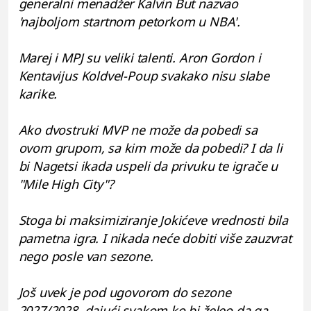
generalni menadžer Kalvin But nazvao
'najboljom startnom petorkom u NBA'.
Marej i MPJ su veliki talenti. Aron Gordon i
Kentavijus Koldvel-Poup svakako nisu slabe
karike.
Ako dvostruki MVP ne može da pobedi sa
ovom grupom, sa kim može da pobedi? I da li
bi Nagetsi ikada uspeli da privuku te igrače u
"Mile High City"?
Stoga bi maksimiziranje Jokićeve vrednosti bila
pametna igra. I nikada neće dobiti više zauzvrat
nego posle van sezone.
Još uvek je pod ugovorom do sezone
2027/2028, dajući svakom ko bi želeo da ga