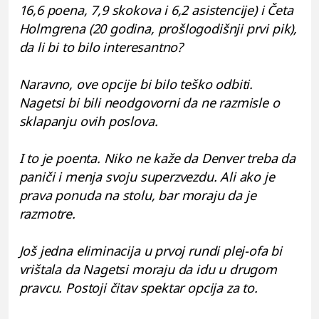
16,6 poena, 7,9 skokova i 6,2 asistencije) i Četa
Holmgrena (20 godina, prošlogodišnji prvi pik),
da li bi to bilo interesantno?
Naravno, ove opcije bi bilo teško odbiti.
Nagetsi bi bili neodgovorni da ne razmisle o
sklapanju ovih poslova.
I to je poenta. Niko ne kaže da Denver treba da
paniči i menja svoju superzvezdu. Ali ako je
prava ponuda na stolu, bar moraju da je
razmotre.
Još jedna eliminacija u prvoj rundi plej-ofa bi
vrištala da Nagetsi moraju da idu u drugom
pravcu. Postoji čitav spektar opcija za to.