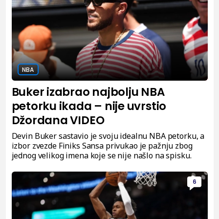
NBA
Buker izabrao najbolju NBA
petorku ikada – nije uvrstio
Džordana VIDEO
Devin Buker sastavio je svoju idealnu NBA petorku, a
izbor zvezde Finiks Sansa privukao je pažnju zbog
jednog velikog imena koje se nije našlo na spisku.
6