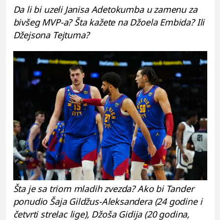
Da li bi uzeli Janisa Adetokumba u zamenu za
bivšeg MVP-a? Šta kažete na Džoela Embida? Ili
Džejsona Tejtuma?
Šta je sa triom mladih zvezda? Ako bi Tander
ponudio Šaja Gildžus-Aleksandera (24 godine i
četvrti strelac lige), Džoša Gidija (20 godina,