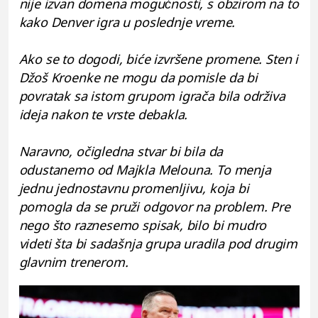
nije izvan domena mogućnosti, s obzirom na to
kako Denver igra u poslednje vreme.
Ako se to dogodi, biće izvršene promene. Sten i
Džoš Kroenke ne mogu da pomisle da bi
povratak sa istom grupom igrača bila održiva
ideja nakon te vrste debakla.
Naravno, očigledna stvar bi bila da
odustanemo od Majkla Melouna. To menja
jednu jednostavnu promenljivu, koja bi
pomogla da se pruži odgovor na problem. Pre
nego što raznesemo spisak, bilo bi mudro
videti šta bi sadašnja grupa uradila pod drugim
glavnim trenerom.