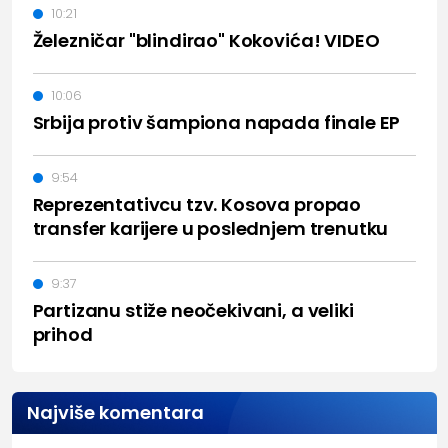
10:21
Železničar "blindirao" Kokovića! VIDEO
10:06
Srbija protiv šampiona napada finale EP
9:54
Reprezentativcu tzv. Kosova propao
transfer karijere u poslednjem trenutku
9:37
Partizanu stiže neočekivani, a veliki
prihod
Najviše komentara