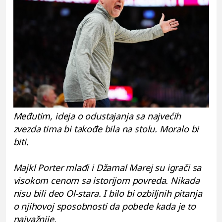
Međutim, ideja o odustajanja sa najvećih
zvezda tima bi takođe bila na stolu. Moralo bi
biti.
Majkl Porter mlađi i Džamal ​​Marej su igrači sa
visokom cenom sa istorijom povreda. Nikada
nisu bili deo Ol-stara. I bilo bi ozbiljnih pitanja
o njihovoj sposobnosti da pobede kada je to
najvažnije.