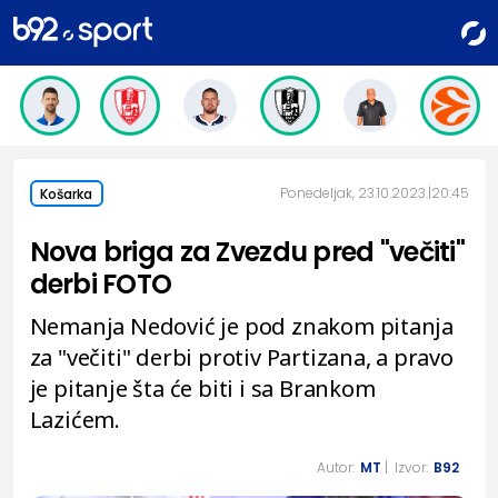
Ponedeljak, 23.10.2023.
20:45
Košarka
Nova briga za Zvezdu pred "večiti"
derbi FOTO
Nemanja Nedović je pod znakom pitanja
za "večiti" derbi protiv Partizana, a pravo
je pitanje šta će biti i sa Brankom
Lazićem.
Autor:
MT
| Izvor:
B92