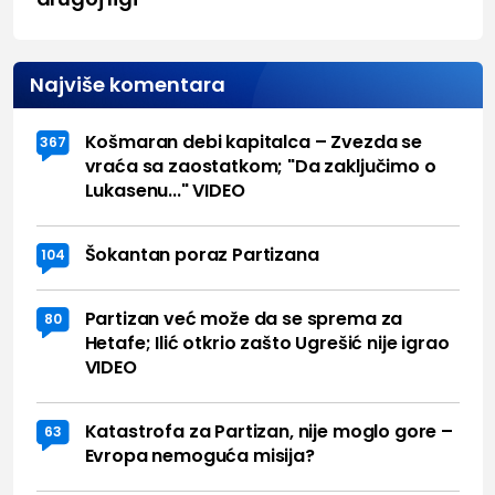
Najviše komentara
Košmaran debi kapitalca – Zvezda se
367
vraća sa zaostatkom; "Da zaključimo o
Lukasenu..." VIDEO
Šokantan poraz Partizana
104
Partizan već može da se sprema za
80
Hetafe; Ilić otkrio zašto Ugrešić nije igrao
VIDEO
Katastrofa za Partizan, nije moglo gore –
63
Evropa nemoguća misija?