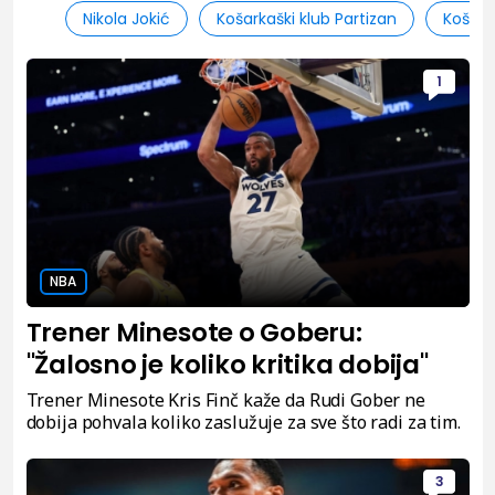
Nikola Jokić
Košarkaški klub Partizan
Košark
1
NBA
Trener Minesote o Goberu:
"Žalosno je koliko kritika dobija"
Trener Minesote Kris Finč kaže da Rudi Gober ne
dobija pohvala koliko zaslužuje za sve što radi za tim.
3