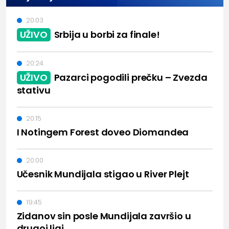
20:03
UŽIVO
Srbija u borbi za finale!
20:24
UŽIVO
Pazarci pogodili prečku – Zvezda
stativu
20:15
I Notingem Forest doveo Diomandea
20:00
Učesnik Mundijala stigao u River Plejt
19:45
Zidanov sin posle Mundijala završio u
drugoj ligi