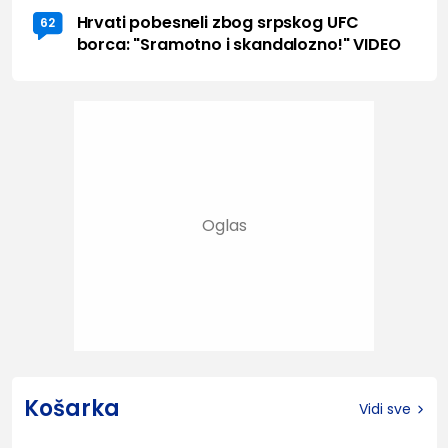
Hrvati pobesneli zbog srpskog UFC
62
borca: "Sramotno i skandalozno!" VIDEO
Košarka
Vidi sve