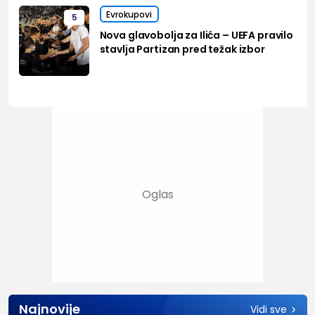
Evrokupovi
5
Nova glavobolja za Ilića – UEFA pravilo
stavlja Partizan pred težak izbor
Najnovije
Vidi sve