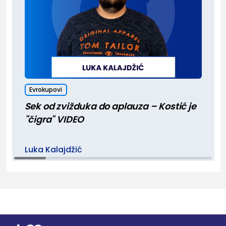
Evrokupovi
Sek od zvižduka do aplauza – Kostić je
"čigra" VIDEO
Luka Kalajdžić