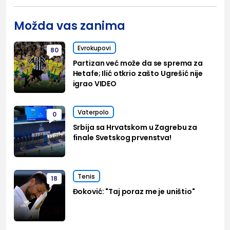
Možda vas zanima
Evrokupovi
80
Partizan već može da se sprema za
Hetafe; Ilić otkrio zašto Ugrešić nije
igrao VIDEO
Vaterpolo
0
Srbija sa Hrvatskom u Zagrebu za
finale Svetskog prvenstva!
Tenis
18
Đoković: "Taj poraz me je uništio"