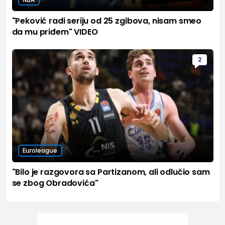
"Peković radi seriju od 25 zgibova, nisam smeo
da mu priđem" VIDEO
2
Euroleague
"Bilo je razgovora sa Partizanom, ali odlučio sam
se zbog Obradovića"