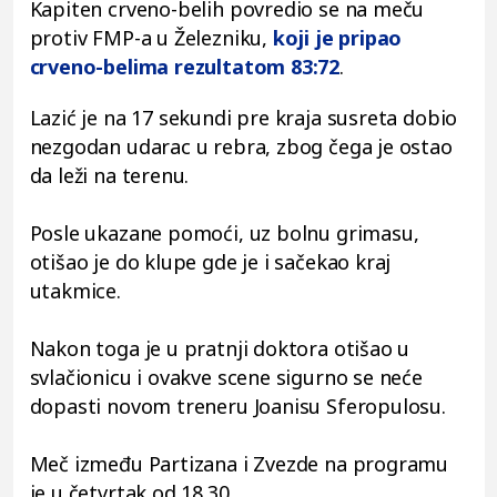
Kapiten crveno-belih povredio se na meču
protiv FMP-a u Železniku,
koji je pripao
crveno-belima rezultatom 83:72
.
Lazić je na 17 sekundi pre kraja susreta dobio
nezgodan udarac u rebra, zbog čega je ostao
da leži na terenu.
Posle ukazane pomoći, uz bolnu grimasu,
otišao je do klupe gde je i sačekao kraj
utakmice.
Nakon toga je u pratnji doktora otišao u
svlačionicu i ovakve scene sigurno se neće
dopasti novom treneru Joanisu Sferopulosu.
Meč između Partizana i Zvezde na programu
je u četvrtak od 18.30.