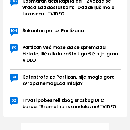
Košmaran debi kapitalca – Zvezda se
367
vraća sa zaostatkom; "Da zaključimo o
Lukasenu..." VIDEO
Šokantan poraz Partizana
104
Partizan već može da se sprema za
80
Hetafe; Ilić otkrio zašto Ugrešić nije igrao
VIDEO
Katastrofa za Partizan, nije moglo gore –
63
Evropa nemoguća misija?
Hrvati pobesneli zbog srpskog UFC
62
borca: "Sramotno i skandalozno!" VIDEO