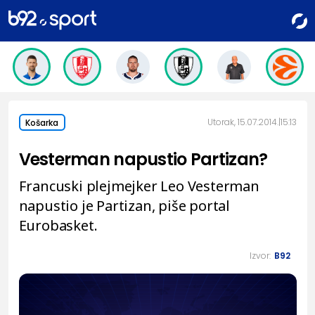
Utorak, 15.07.2014.
15:13
Košarka
Vesterman napustio Partizan?
Francuski plejmejker Leo Vesterman
napustio je Partizan, piše portal
Eurobasket.
Izvor:
B92