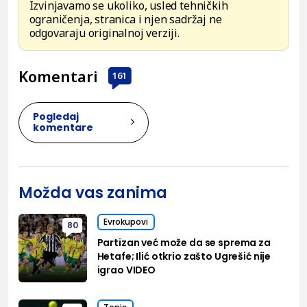
Izvinjavamo se ukoliko, usled tehničkih
ograničenja, stranica i njen sadržaj ne
odgovaraju originalnoj verziji.
Komentari
161
Pogledaj
komentare
Možda vas zanima
Evrokupovi
80
Partizan već može da se sprema za
Hetafe; Ilić otkrio zašto Ugrešić nije
igrao VIDEO