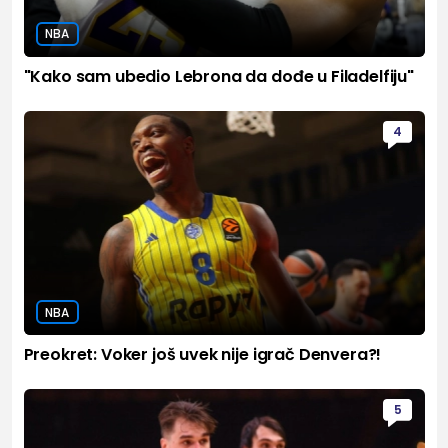
NBA
"Kako sam ubedio Lebrona da dođe u Filadelfiju"
4
NBA
Preokret: Voker još uvek nije igrač Denvera?!
5