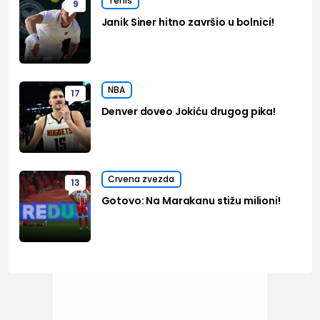
Tenis
9
Janik Siner hitno završio u bolnici!
NBA
17
Denver doveo Jokiću drugog pika!
Crvena zvezda
13
Gotovo: Na Marakanu stižu milioni!