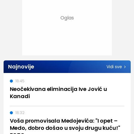
Najnovije
Vidi sve
18:45
Neočekivana eliminacija Ive Jović u
Kanadi
18:32
Voša promovisala Medojevića: "I opet –
Medo, dobro došao u svoju drugu kuću!"