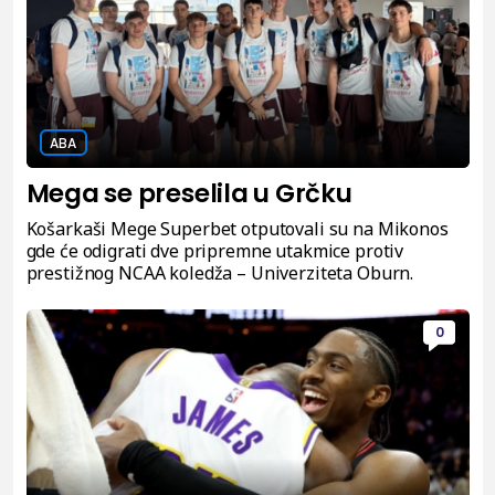
ABA
Mega se preselila u Grčku
Košarkaši Mege Superbet otputovali su na Mikonos
gde će odigrati dve pripremne utakmice protiv
prestižnog NCAA koledža – Univerziteta Oburn.
0