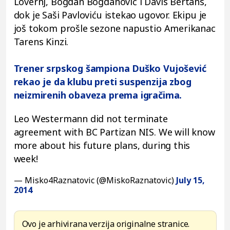
Lovernj, Bogdan Bogdanović i Davis Bertans,
dok je Saši Pavloviću istekao ugovor. Ekipu je
još tokom prošle sezone napustio Amerikanac
Tarens Kinzi.
Trener srpskog šampiona Duško Vujošević
rekao je da klubu preti suspenzija zbog
neizmirenih obaveza prema igračima.
Leo Westermann did not terminate
agreement with BC Partizan NIS. We will know
more about his future plans, during this
week!
— Misko4Raznatovic (@MiskoRaznatovic)
July 15,
2014
Ovo je arhivirana verzija originalne stranice.