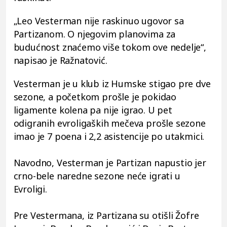
„Leo Vesterman nije raskinuo ugovor sa
Partizanom. O njegovim planovima za
budućnost znaćemo više tokom ove nedelje“,
napisao je Ražnatović.
Vesterman je u klub iz Humske stigao pre dve
sezone, a početkom prošle je pokidao
ligamente kolena pa nije igrao. U pet
odigranih evroligaških mečeva prošle sezone
imao je 7 poena i 2,2 asistencije po utakmici.
Navodno, Vesterman je Partizan napustio jer
crno-bele naredne sezone neće igrati u
Evroligi.
Pre Vestermana, iz Partizana su otišli Žofre