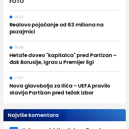
FOTO
18:20
Realovo pojačanje od 63 miliona na
pozajmici
18:06
Hetafe doveo "kapitalca" pred Partizan –
đak Borusije, igrao u Premijer ligi
17:53
Nova glavobolja za Ilića – UEFA pravilo
stavlja Partizan pred težak izbor
Najviše komentara