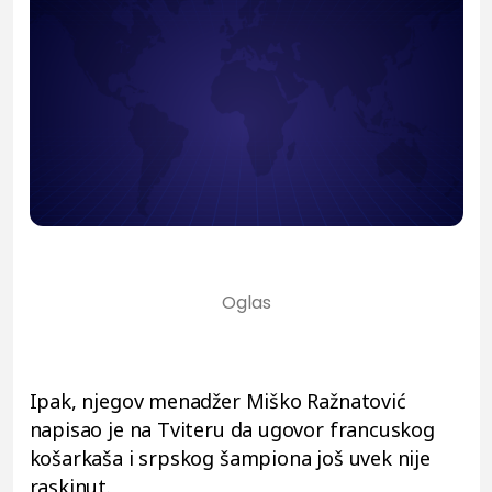
Ipak, njegov menadžer Miško Ražnatović
napisao je na Tviteru da ugovor francuskog
košarkaša i srpskog šampiona još uvek nije
raskinut.