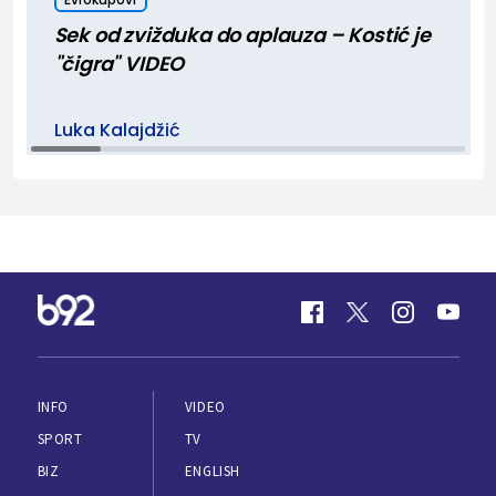
Sek od zvižduka do aplauza – Kostić je
"čigra" VIDEO
Luka Kalajdžić
INFO
VIDEO
SPORT
TV
BIZ
ENGLISH