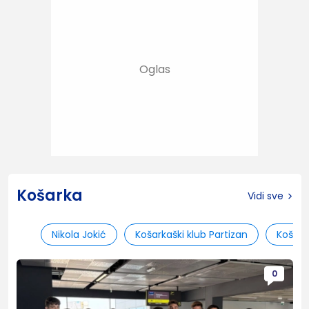
Košarka
Vidi sve
Nikola Jokić
Košarkaški klub Partizan
Košark
0