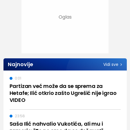
Najnovije
Vidi sve
0:01
Partizan već može da se sprema za
Hetafe; Ilić otkrio zašto Ugrešić nije igrao
VIDEO
23:58
Saša Ilić nahvalio Vukotića, ali mu i