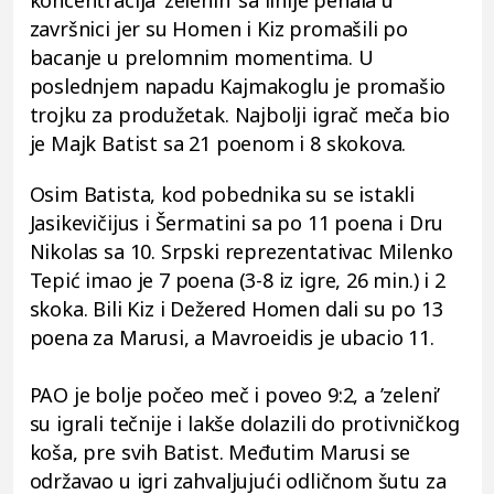
završnici jer su Homen i Kiz promašili po
bacanje u prelomnim momentima. U
poslednjem napadu Kajmakoglu je promašio
trojku za produžetak. Najbolji igrač meča bio
je Majk Batist sa 21 poenom i 8 skokova.
Osim Batista, kod pobednika su se istakli
Jasikevičijus i Šermatini sa po 11 poena i Dru
Nikolas sa 10. Srpski reprezentativac Milenko
Tepić imao je 7 poena (3-8 iz igre, 26 min.) i 2
skoka. Bili Kiz i Dežered Homen dali su po 13
poena za Marusi, a Mavroeidis je ubacio 11.
PAO je bolje počeo meč i poveo 9:2, a ’zeleni’
su igrali tečnije i lakše dolazili do protivničkog
koša, pre svih Batist. Međutim Marusi se
održavao u igri zahvaljujući odličnom šutu za