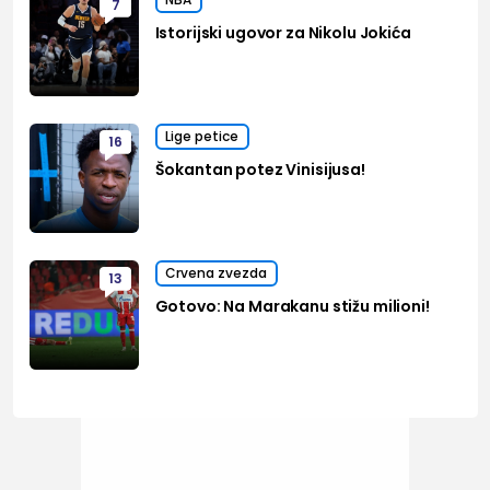
7
Istorijski ugovor za Nikolu Jokića
Lige petice
16
Šokantan potez Vinisijusa!
Crvena zvezda
13
Gotovo: Na Marakanu stižu milioni!