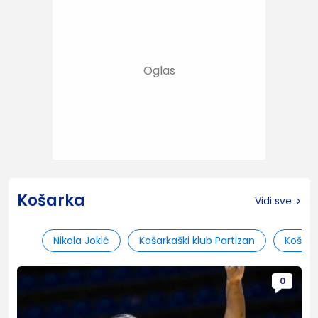
Košarka
Vidi sve
Nikola Jokić
Košarkaški klub Partizan
Košark
0