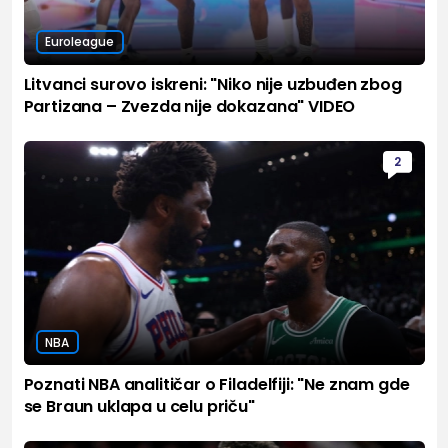
Euroleague
Litvanci surovo iskreni: "Niko nije uzbuđen zbog
Partizana – Zvezda nije dokazana" VIDEO
2
NBA
Poznati NBA analitičar o Filadelfiji: "Ne znam gde
se Braun uklapa u celu priču"