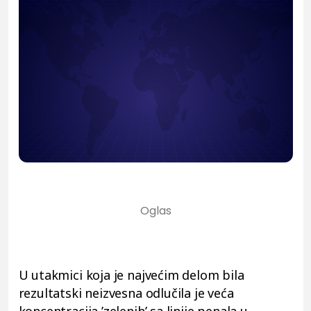
U utakmici koja je najvećim delom bila
rezultatski neizvesna odlučila je veća
koncentracija ’zelenih’ sa linije penala u