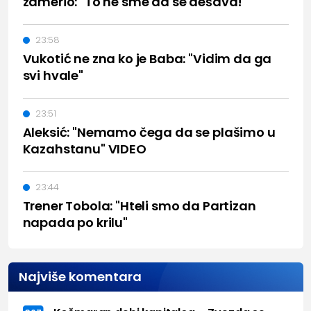
zamerio: "To ne sme da se dešava!"
23:58
Vukotić ne zna ko je Baba: "Vidim da ga
svi hvale"
23:51
Aleksić: "Nemamo čega da se plašimo u
Kazahstanu" VIDEO
23:44
Trener Tobola: "Hteli smo da Partizan
napada po krilu"
Najviše komentara