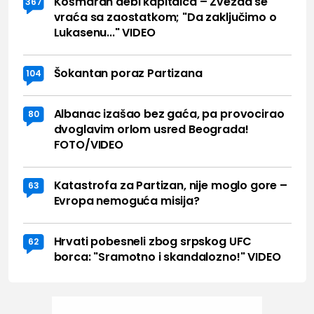
Košmaran debi kapitalca – Zvezda se
367
vraća sa zaostatkom; "Da zaključimo o
Lukasenu..." VIDEO
Šokantan poraz Partizana
104
Albanac izašao bez gaća, pa provocirao
80
dvoglavim orlom usred Beograda!
FOTO/VIDEO
Katastrofa za Partizan, nije moglo gore –
63
Evropa nemoguća misija?
Hrvati pobesneli zbog srpskog UFC
62
borca: "Sramotno i skandalozno!" VIDEO