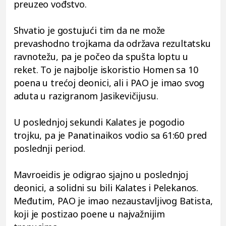
preuzeo vođstvo.
Shvatio je gostujući tim da ne može
prevashodno trojkama da održava rezultatsku
ravnotežu, pa je počeo da spušta loptu u
reket. To je najbolje iskoristio Homen sa 10
poena u trećoj deonici, ali i PAO je imao svog
aduta u razigranom Jasikevičijusu.
U poslednjoj sekundi Kalates je pogodio
trojku, pa je Panatinaikos vodio sa 61:60 pred
poslednji period.
Mavroeidis je odigrao sjajno u poslednjoj
deonici, a solidni su bili Kalates i Pelekanos.
Međutim, PAO je imao nezaustavljivog Batista,
koji je postizao poene u najvažnijim