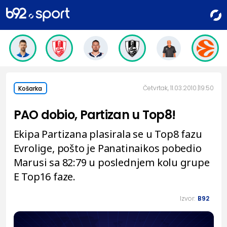
Četvrtak, 11.03.2010.
19:50
Košarka
PAO dobio, Partizan u Top8!
Ekipa Partizana plasirala se u Top8 fazu
Evrolige, pošto je Panatinaikos pobedio
Marusi sa 82:79 u poslednjem kolu grupe
E Top16 faze.
Izvor:
B92