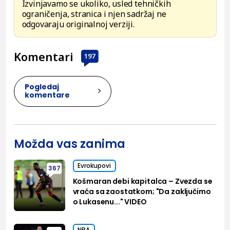
Izvinjavamo se ukoliko, usled tehničkih
ograničenja, stranica i njen sadržaj ne
odgovaraju originalnoj verziji.
Komentari
197
Pogledaj
komentare
Možda vas zanima
Evrokupovi
367
Košmaran debi kapitalca – Zvezda se
vraća sa zaostatkom; "Da zaključimo
o Lukasenu..." VIDEO
NBA