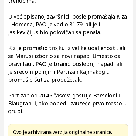
trenucima.
U već opisanoj završnici, posle promašaja Kiza
i Homena, PAO je vodio 81:79, ali je i
Jasikevičijus bio polovičan sa penala.
Kiz je promašio trojku iz velike udaljenosti, ali
se Marusi izborio za novi napad. Umesto da
pravi faul, PAO je branio poslednji napad, ali
je srećom po njih i Partizan Kajmakoglu
promašio šut za produžetak.
Partizan od 20.45 časova gostuje Barseloni u
Blaugrani i, ako pobedi, zauzeće prvo mesto u
grupi.
Ovo je arhivirana verzija originalne stranice.