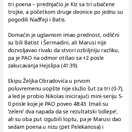
tri poena – prednjačio je Kiz sa tri ubačene
trojke, a početkom druge deonice po jednu su
pogodili Nađfeji i Batis.
Domaćin je uglavnom imao prednost, odlični
su bili Batist i Šermadini, ali Marusi nije
dozvoljavao rivalu da stvori ozbiljniju razliku,
pa je PAO na odmor otišao sa +2 posle
zakucavanja Hejslipa (41:39).
Ekipu Željka Obradovića u prvom
poluvremenu uopšte nije služio šut za tri (0-7),
a led je probio Nikolas inicirajući mini-seriju 5-
0 posle koje je PAO poveo 48:43. Imali su
’zeleni’ dva napada da se rezultatski ’odlepe’,
ali su oba put izgubili loptu, pa je Marusi dao
sedam poena u nizu (pet Pelekanosa) i