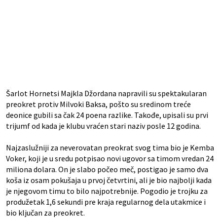
Šarlot Hornetsi Majkla Džordana napravili su spektakularan
preokret protiv Milvoki Baksa, pošto su sredinom treće
deonice gubili sa čak 24 poena razlike. Takođe, upisali su prvi
trijumf od kada je klubu vraćen stari naziv posle 12 godina.
Najzaslužniji za neverovatan preokrat svog tima bio je Kemba
Voker, koji je u sredu potpisao novi ugovor sa timom vredan 24
miliona dolara. On je slabo počeo meč, postigao je samo dva
koša iz osam pokušaja u prvoj četvrtini, ali je bio najbolji kada
je njegovom timu to bilo najpotrebnije. Pogodio je trojku za
produžetak 1,6 sekundi pre kraja regularnog dela utakmice i
bio ključan za preokret.