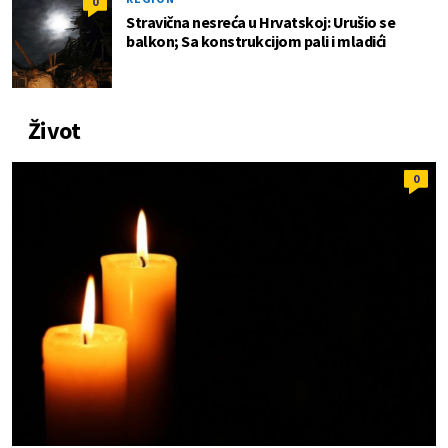
0
Stravična nesreća u Hrvatskoj: Urušio se
balkon; Sa konstrukcijom pali i mladići
Život
0