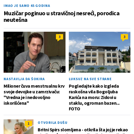
IMAO JE SAMO 45 GODINA
Muzičar poginuo u stravičnoj nesreći, porodica
neutešna
3
3
NASTAVLJA DA ŠOKIRA
LUKSUZ NA SVE STRANE
Milioner čuva menstrualnu krv
Pogledajte kako izgleda
svoje devojke u zamrzivaču:
raskošna vila Bogoljuba
"Vredna je i nedovoljno
Karića na moru: Zidovi u
iskorišćena"
staklu, ogroman bazen...
FOTO
OTVORILA DUŠU
1
Britni Spirs slomljena - otkrila šta joj je rekao