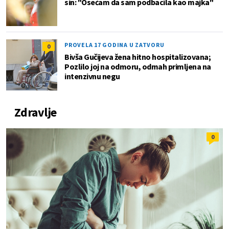
sin: "Osećam da sam podbacila kao majka"
PROVELA 17 GODINA U ZATVORU
0
Bivša Gučijeva žena hitno hospitalizovana;
Pozlilo joj na odmoru, odmah primljena na
intenzivnu negu
Zdravlje
0