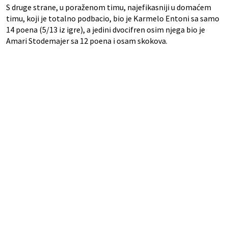
S druge strane, u poraženom timu, najefikasniji u domaćem
timu, koji je totalno podbacio, bio je Karmelo Entoni sa samo
14 poena (5/13 iz igre), a jedini dvocifren osim njega bio je
Amari Stodemajer sa 12 poena i osam skokova.