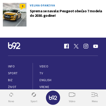
VELIKA OFANZIVA
3
Sprema se navala: Peugeot obećao 7 modela
do 2030. godine!
INFO
VIDEO
SPORT
TV
BIZ
ENGLISH
ŽIVOT
VREME
✕
ZDRAVLJE
PUTOVANJA
Novo
Sport
Video
Menu