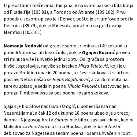
U preostalim mečevima, Indijana je na svom parketu bila bolja
od Filadelfije (103:91), a Toronto od Atlante (109:102). Prvu
pobedu u sezoni upisao je i Denver, pošto je trijumfovao protiv
Detroita (89:79), dok je Minesota poražena na gostovanju
Memfisu (105:101).
Nemanja Nedović
odigrao je samo tri minuta i 40 sekundi u
pobedi Voriorsa, ali bez učinka, dok je
Ognjen Kuzmić
proveo
tri minuta više i uhvatio jednu loptu. Od igrača sa prostora
bivše Jugoslavije, najviše se istakao
Mirza Teletović
, koji je u
porazu Bruklina ubacio 20 poena, uz šest skokova. U startnoj
postavi Netsa našao se
Bojan Bogdanović
, a za 26 minuta na
terenu upisao je sedam poena.
Nikola Peković
ušestvovao je u
porazu Timbervulvsa sa pet poena i osam skokova.
Sjajan je bio Slovenac
Goran Dragić
, u pobedi Sansa nad
'Jezerdžijama', a čak 12 od ukupno 18 poena ubacio je u trećoj
deonici. Njegovog brata
Zorana
nije bilo u sastavu ekipe, kao ni
Makedonca
Pere Antića
u timu Houksa, dok je
Jusuf Nurkić
debitovao za Nagetse sa sedam poena i osam uhvačenih lopti.