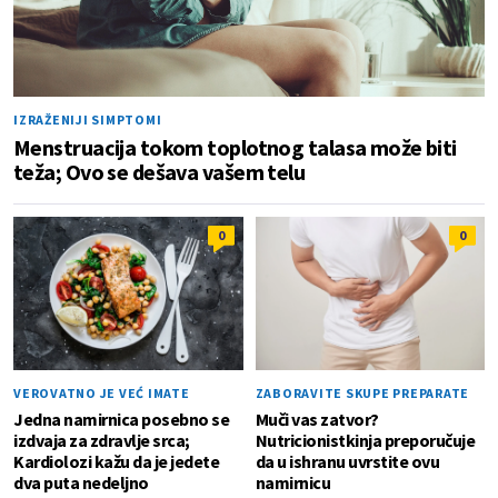
IZRAŽENIJI SIMPTOMI
Menstruacija tokom toplotnog talasa može biti
teža; Ovo se dešava vašem telu
0
0
VEROVATNO JE VEĆ IMATE
ZABORAVITE SKUPE PREPARATE
Jedna namirnica posebno se
Muči vas zatvor?
izdvaja za zdravlje srca;
Nutricionistkinja preporučuje
Kardiolozi kažu da je jedete
da u ishranu uvrstite ovu
dva puta nedeljno
namirnicu