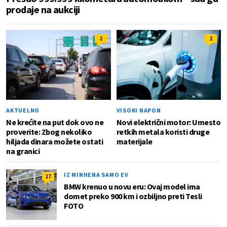
prodaje na aukciji
2
2
AKTUELNO
VISOKI NAPON
Ne krećite na put dok ovo ne
Novi električni motor: Umesto
proverite: Zbog nekoliko
retkih metala koristi druge
hiljada dinara možete ostati
materijale
na granici
IZ MINHENA SAMO EV
17
BMW krenuo u novu eru: Ovaj model ima
domet preko 900 km i ozbiljno preti Tesli
FOTO