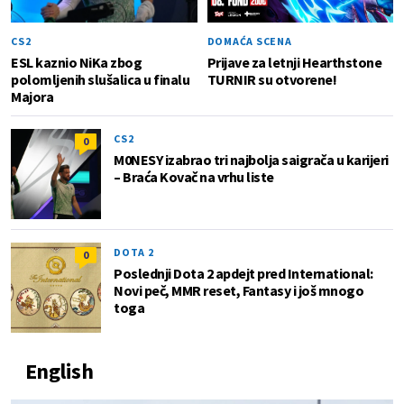
CS2
DOMAĆA SCENA
ESL kaznio NiKa zbog
Prijave za letnji Hearthstone
polomljenih slušalica u finalu
TURNIR su otvorene!
Majora
CS2
0
M0NESY izabrao tri najbolja saigrača u karijeri
– Braća Kovač na vrhu liste
DOTA 2
0
Poslednji Dota 2 apdejt pred International:
Novi peč, MMR reset, Fantasy i još mnogo
toga
English