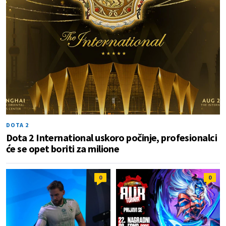
DOTA 2
Dota 2 International uskoro počinje, profesionalci
će se opet boriti za milione
0
0