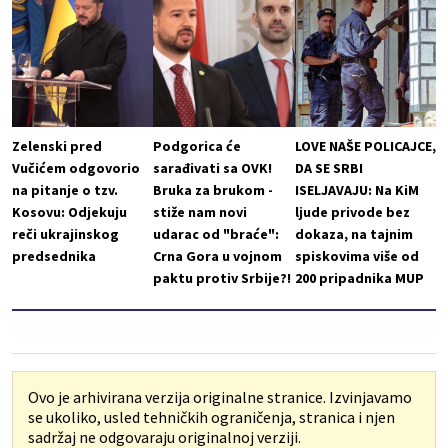
Zelenski pred
Podgorica će
LOVE NAŠE POLICAJCE,
Vučićem odgovorio
sarađivati sa OVK!
DA SE SRBI
na pitanje o tzv.
Bruka za brukom -
ISELJAVAJU: Na KiM
Kosovu: Odjekuju
stiže nam novi
ljude privode bez
reči ukrajinskog
udarac od "braće":
dokaza, na tajnim
predsednika
Crna Gora u vojnom
spiskovima više od
paktu protiv Srbije?!
200 pripadnika MUP
Ovo je arhivirana verzija originalne stranice. Izvinjavamo
se ukoliko, usled tehničkih ograničenja, stranica i njen
sadržaj ne odgovaraju originalnoj verziji.