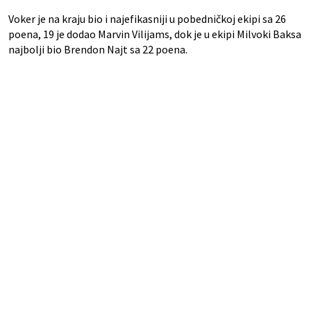
Voker je na kraju bio i najefikasniji u pobedničkoj ekipi sa 26
poena, 19 je dodao Marvin Vilijams, dok je u ekipi Milvoki Baksa
najbolji bio Brendon Najt sa 22 poena.