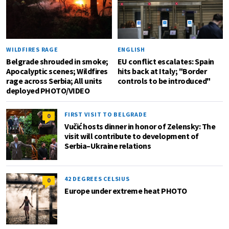
WILDFIRES RAGE
ENGLISH
Belgrade shrouded in smoke;
EU conflict escalates: Spain
Apocalyptic scenes; Wildfires
hits back at Italy; "Border
rage across Serbia; All units
controls to be introduced"
deployed PHOTO/VIDEO
FIRST VISIT TO BELGRADE
0
Vučić hosts dinner in honor of Zelensky: The
visit will contribute to development of
Serbia–Ukraine relations
42 DEGREES CELSIUS
0
Europe under extreme heat PHOTO