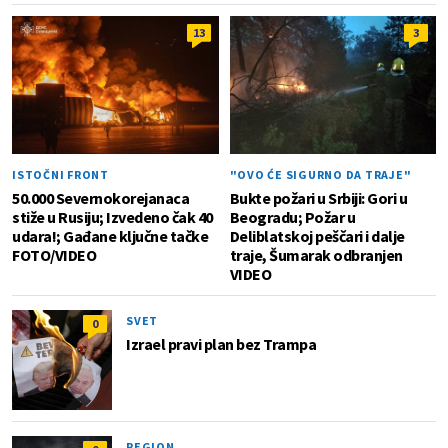
13
3
ISTOČNI FRONT
"OVO ĆE SIGURNO DA TRAJE"
50.000 Severnokorejanaca
Bukte požari u Srbiji: Gori u
stiže u Rusiju; Izvedeno čak 40
Beogradu; Požar u
udara!; Gađane ključne tačke
Deliblatskoj peščari i dalje
FOTO/VIDEO
traje, Šumarak odbranjen
VIDEO
SVET
0
Izrael pravi plan bez Trampa
REGION