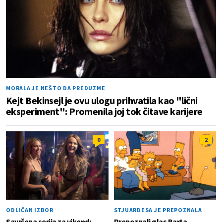
MORALA JE NEŠTO DA PREDUZME
Kejt Bekinsejl je ovu ulogu prihvatila kao "lični
eksperiment": Promenila joj tok čitave karijere
0
2
ODLIČAN IZBOR
STJUARDESA JE PREPOZNALA
Savršena serija za vikend;
Prepoznali glas Barta