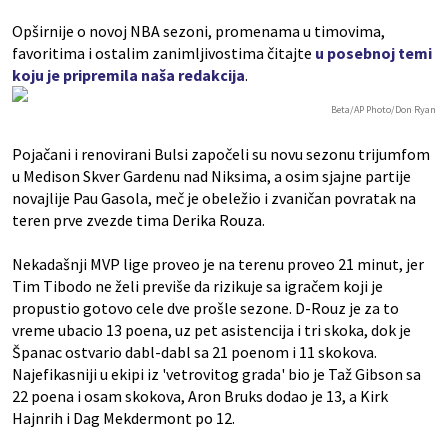
Opširnije o novoj NBA sezoni, promenama u timovima,
favoritima i ostalim zanimljivostima čitajte
u posebnoj temi
koju je pripremila naša redakcija
.
Beta/AP Photo/Don Ryan
Pojačani i renovirani Bulsi započeli su novu sezonu trijumfom
u Medison Skver Gardenu nad Niksima, a osim sjajne partije
novajlije Pau Gasola, meč je obeležio i zvaničan povratak na
teren prve zvezde tima Derika Rouza.
Nekadašnji MVP lige proveo je na terenu proveo 21 minut, jer
Tim Tibodo ne želi previše da rizikuje sa igračem koji je
propustio gotovo cele dve prošle sezone. D-Rouz je za to
vreme ubacio 13 poena, uz pet asistencija i tri skoka, dok je
Španac ostvario dabl-dabl sa 21 poenom i 11 skokova.
Najefikasniji u ekipi iz 'vetrovitog grada' bio je Taž Gibson sa
22 poena i osam skokova, Aron Bruks dodao je 13, a Kirk
Hajnrih i Dag Mekdermont po 12.