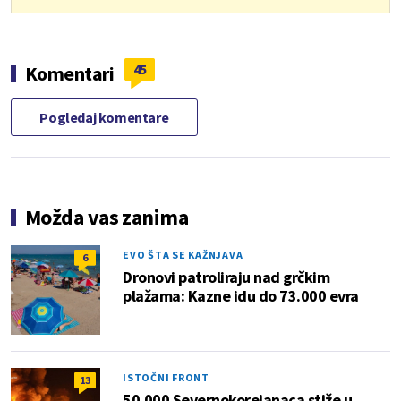
45
Komentari
Pogledaj komentare
Možda vas zanima
EVO ŠTA SE KAŽNJAVA
6
Dronovi patroliraju nad grčkim
plažama: Kazne idu do 73.000 evra
ISTOČNI FRONT
13
50.000 Severnokorejanaca stiže u