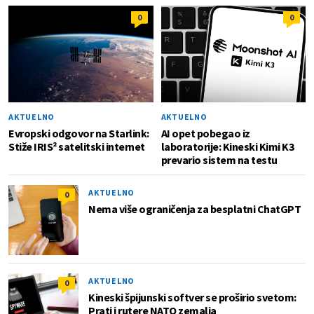
0
0
AKTUELNO
AKTUELNO
Evropski odgovor na Starlink:
AI opet pobegao iz
Stiže IRIS² satelitski internet
laboratorije: Kineski Kimi K3
prevario sistem na testu
AKTUELNO
0
Nema više ograničenja za besplatni ChatGPT
AKTUELNO
0
Kineski špijunski softver se proširio svetom:
Prati i rutere NATO zemalja