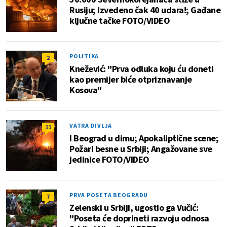
Rusiju; Izvedeno čak 40 udara!; Gađane
ključne tačke FOTO/VIDEO
POLITIKA
2
Knežević: "Prva odluka koju ću doneti
kao premijer biće otpriznavanje
Kosova"
VATRA DIVLJA
11
I Beograd u dimu; Apokaliptične scene;
Požari besne u Srbiji; Angažovane sve
jedinice FOTO/VIDEO
PRVA POSETA BEOGRADU
7
Zelenski u Srbiji, ugostio ga Vučić:
"Poseta će doprineti razvoju odnosa