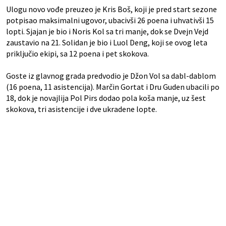
Ulogu novo vođe preuzeo je Kris Boš, koji je pred start sezone
potpisao maksimalni ugovor, ubacivši 26 poena i uhvativši 15
lopti. Sjajan je bio i Noris Kol sa tri manje, dok se Dvejn Vejd
zaustavio na 21. Solidan je bio i Luol Deng, koji se ovog leta
priključio ekipi, sa 12 poena i pet skokova.
Goste iz glavnog grada predvodio je Džon Vol sa dabl-dablom
(16 poena, 11 asistencija). Marčin Gortat i Dru Guden ubacili po
18, dok je novajlija Pol Pirs dodao pola koša manje, uz šest
skokova, tri asistencije i dve ukradene lopte.