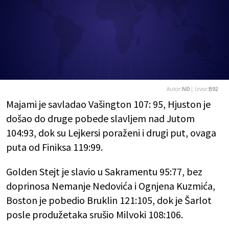
Autor:
NĐ
| Izvor:
B92
Majami je savladao Vašington 107: 95, Hjuston je
došao do druge pobede slavljem nad Jutom
104:93, dok su Lejkersi poraženi i drugi put, ovaga
puta od Finiksa 119:99.
Golden Stejt je slavio u Sakramentu 95:77, bez
doprinosa Nemanje Nedovića i Ognjena Kuzmića,
Boston je pobedio Bruklin 121:105, dok je Šarlot
posle produžetaka srušio Milvoki 108:106.