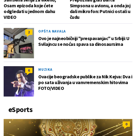
Osam epizoda koje ćete
Simpsona u avionu, a onda joj
odgledati u jednom dahu
dali mikrofon: Putnici ostali u
VIDEO
čudu
OPŠTA NAVALA
2
Ovo je najneobičniji "prespavanjac" u Srbiji: U
Svilajncu se noćas spava sa dinosaursima
MUZIKA
6
Ovacije beogradske publike za Nik Kejva: Dva i
po sata uživanja u vanvremenskim hitovima
FOTO/VIDEO
eSports
0