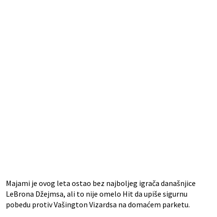
Majami je ovog leta ostao bez najboljeg igrača današnjice
LeBrona Džejmsa, ali to nije omelo Hit da upiše sigurnu
pobedu protiv Vašington Vizardsa na domaćem parketu.