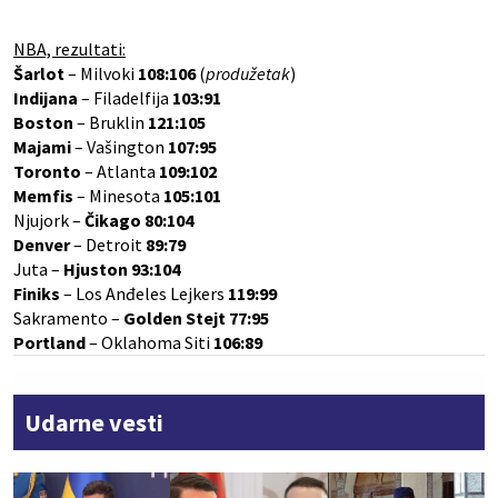
NBA, rezultati:
Šarlot
– Milvoki
108:106
(
produžetak
)
Indijana
– Filadelfija
103:91
Boston
– Bruklin
121:105
Majami
– Vašington
107:95
Toronto
– Atlanta
109:102
Memfis
– Minesota
105:101
Njujork –
Čikago 80:104
Denver
– Detroit
89:79
Juta –
Hjuston 93:104
Finiks
– Los Anđeles Lejkers
119:99
Sakramento –
Golden Stejt 77:95
Portland
– Oklahoma Siti
106:89
Udarne vesti