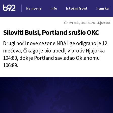
Najnovije
Info
Istočni front
Iranska kr
Nova vest
Četvrtak, 30.10.2014.
09:00
Siloviti Bulsi, Portland srušio OKC
Drugi noći nove sezone NBA lige odigrano je 12
mečeva, Čikago je bio ubedljiv protiv Njujorka
104:80, dok je Portland savladao Oklahomu
106:89.