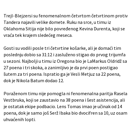
Trejl-Blejzersi su fenomenalnom četvrtom četvrtinom protiv
Tandera najavili velike domete. Ruku na srce, u timu iz
Oklahoma Sitija nije bilo povređenog Kevina Durenta, koji se
vraća tek krajem sledećeg meseca.
Gosti su vodili posle tri četvrtine košarke, ali je domaći tim
poslednju dobio sa 31:12 i zasluženo stigao do prvog trijumfa
u sezoni. Najbolji u timu iz Oregona bio je LaMarkus Oldridž sa
27 poena i tri skoka, a zanimljivo je da prvi poen postigao
šutem za tri poena. Ispratio ga je Vesli Metjuz sa 22 poena,
dok je Nikola Batum dodao 12.
Poraženom timu nije pomogla ni fenomenalna paritja Rasela
Vestbruka, koji se zaustavio na 38 poena i šest asistencija, ali
je ostatak ekipe podbacio. Lens Tomas imao je učinak od 14
poena, dok je samo još Serž Ibaka bio dvocifren sa 10, uz osam
uhvaćenih lopti.