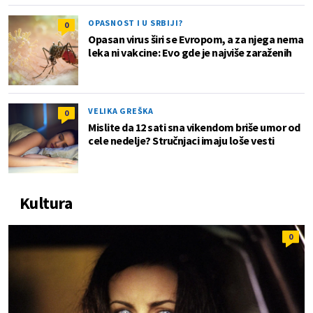
OPASNOST I U SRBIJI?
0
Opasan virus širi se Evropom, a za njega nema
leka ni vakcine: Evo gde je najviše zaraženih
VELIKA GREŠKA
0
Mislite da 12 sati sna vikendom briše umor od
cele nedelje? Stručnjaci imaju loše vesti
Kultura
0