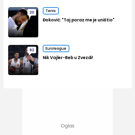
Tenis
20
Đoković: "Taj poraz me je uništio"
Euroleague
62
Nik Vajler-Beb u Zvezdi!