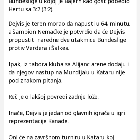
Bundeslige u kojoj je Bajern kao gost pobedio
Hertu sa 3:2 (3:2).
Dejvis je teren morao da napusti u 64. minutu,
a šampion Nemačke je potvrdio da će Dejvis
propustiti naredne dve utakmice Bundeslige
protiv Verdera i Šalkea.
Ipak, iz tabora kluba sa Alijanc arene dodaju i
da njegov nastup na Mundijalu u Kataru nije
pod znakom pitanja.
Reč je o lakšoj povredi zadnje lože.
Inače, Dejvis je jedan od glavnih igrača u igri
reprezentacije Kanade.
Oni će na završnom turniru u Kataru koji