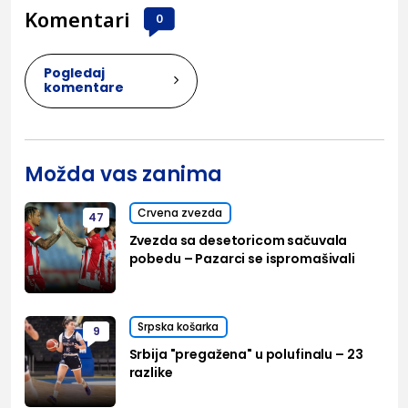
Komentari
0
Pogledaj
komentare
Možda vas zanima
Crvena zvezda
47
Zvezda sa desetoricom sačuvala
pobedu – Pazarci se ispromašivali
Srpska košarka
9
Srbija "pregažena" u polufinalu – 23
razlike