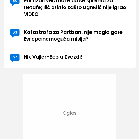
Partizan već može da se sprema za
80
Hetafe; Ilić otkrio zašto Ugrešić nije igrao
VIDEO
Katastrofa za Partizan, nije moglo gore –
63
Evropa nemoguća misija?
Nik Vajler-Beb u Zvezdi!
62