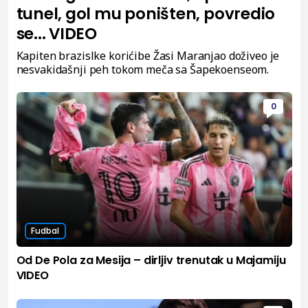
tunel, gol mu poništen, povredio
se... VIDEO
Kapiten brazislke korićibe Žasi Maranjao doživeo je
nesvakidašnji peh tokom meča sa Šapekoenseom.
0
Fudbal
Od De Pola za Mesija – dirljiv trenutak u Majamiju
VIDEO