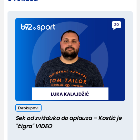
20
Evrokupovi
Sek od zvižduka do aplauza – Kostić je
"čigra" VIDEO