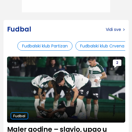
Fudbal
Vidi sve
Fudbalski klub Partizan
Fudbalski klub Crvena zv
2
Fudbal
Maler godine – slavio, upao u