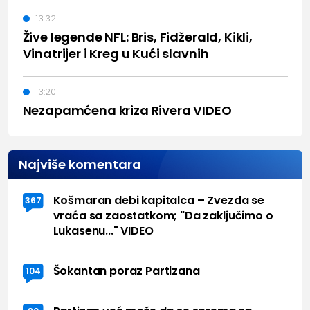
13:32
Žive legende NFL: Bris, Fidžerald, Kikli,
Vinatrijer i Kreg u Kući slavnih
13:20
Nezapamćena kriza Rivera VIDEO
Najviše komentara
Košmaran debi kapitalca – Zvezda se
367
vraća sa zaostatkom; "Da zaključimo o
Lukasenu..." VIDEO
Šokantan poraz Partizana
104