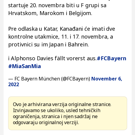
startuje 20. novembra biti u F grupi sa
Hrvatskom, Marokom i Belgijom.
Pre odlaska u Katar, Kanađani će imati dve
kontrolne utakmice, 11. i 17. novembra, a
protivnici su im Japan i Bahrein.
ℹ️ Alphonso Davies fällt vorerst aus.
#FCBayern
#MiaSanMia
— FC Bayern München (@FCBayern)
November 6,
2022
Ovo je arhivirana verzija originalne stranice.
Izvinjavamo se ukoliko, usled tehničkih
ograničenja, stranica i njen sadržaj ne
odgovaraju originalnoj verziji.