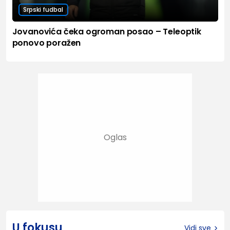
Srpski fudbal
Jovanovića čeka ogroman posao – Teleoptik
ponovo poražen
U fokusu
Vidi sve