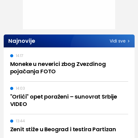
Najnovije
Vidi sve
14:17
Moneke u neverici zbog Zvezdinog
pojačanja FOTO
14:03
"Orlići" opet poraženi – sunovrat Srbije
VIDEO
13:44
Zenit stiže u Beograd i testira Partizan