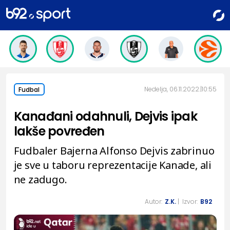
Nedelja, 06.11.2022.
10:55
Fudbal
Kanađani odahnuli, Dejvis ipak
lakše povređen
Fudbaler Bajerna Alfonso Dejvis zabrinuo
je sve u taboru reprezentacije Kanade, ali
ne zadugo.
Autor:
Z.K.
| Izvor:
B92