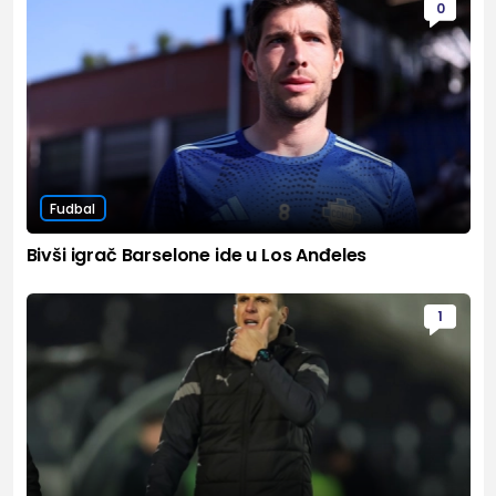
0
Fudbal
Bivši igrač Barselone ide u Los Anđeles
1