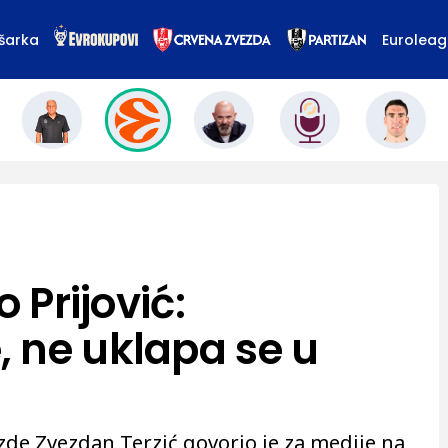
šarka
Eurolea
o Prijović:
 ne uklapa se u
zde Zvezdan Terzić govorio je za medije na