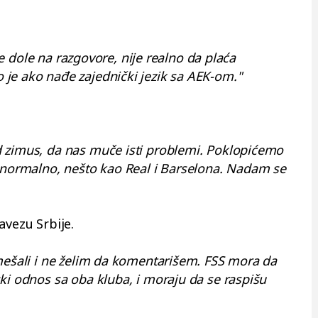
 je dole na razgovore, nije realno da plaća
je ako nađe zajednički jezik sa AEK-om."
 zimus, da nas muče isti problemi. Poklopićemo
e normalno, nešto kao Real i Barselona. Nadam se
.
avezu Srbije.
mešali i ne želim da komentarišem. FSS mora da
ki odnos sa oba kluba, i moraju da se raspišu