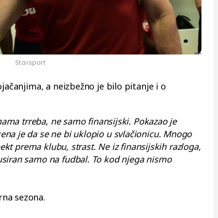
Starsport
jačanjima, a neizbežno je bilo pitanje i o
 nama trreba, ne samo finansijski. Pokazao je
na je da se ne bi uklopio u svlačionicu. Mnogo
pekt prema klubu, strast. Ne iz finansijskih razloga,
usiran samo na fudbal. To kod njega nismo
rna sezona.