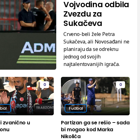
Vojvodina odbila
Zvezdu za
Sukačeva
Crveno-beli žele Petra
Sukačeva, ali Novosađani ne
planiraju da se odreknu
jednog od svojih
najtalentovanijih igrača.
0
0
bal
Fudbal
i zvanično u
Partizan ga se rešio – sada
zonu
bi mogao kod Marka
Nikolića