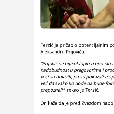
Terzić je pričao o potencijalnim po
Aleksandru Prijoviću.
"Prijović se nije uklopio u ono što
nadobudnost u pregovorima i proce
veći su dolazili, pa su pokazali res
već da svako ko dođe da bude fok
prepoznali"
, rekao je Terzić.
On kaže da je pred Zvezdom napo