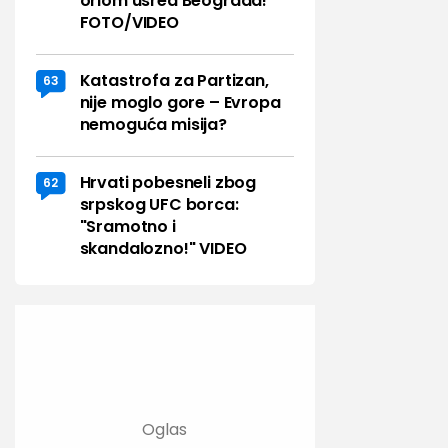
orlom usred Beograda!
FOTO/VIDEO
Katastrofa za Partizan,
63
nije moglo gore – Evropa
nemoguća misija?
Hrvati pobesneli zbog
62
srpskog UFC borca:
"Sramotno i
skandalozno!" VIDEO