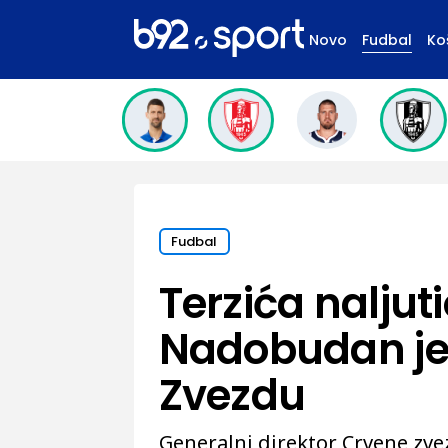
Novo
Fudbal
Ko
Fudbal
Terzića naljuti
Nadobudan je,
Zvezdu
Generalni direktor Crvene zve