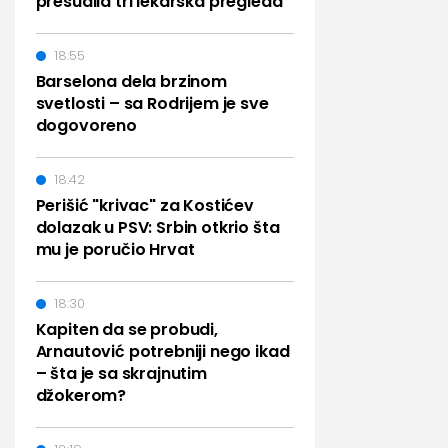
presudila tri lekarska pregleda"
18:55
Barselona dela brzinom
svetlosti – sa Rodrijem je sve
dogovoreno
18:42
Perišić "krivac" za Kostićev
dolazak u PSV: Srbin otkrio šta
mu je poručio Hrvat
18:30
Kapiten da se probudi,
Arnautović potrebniji nego ikad
– šta je sa skrajnutim
džokerom?