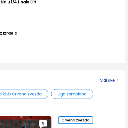
šla u 1/4 finale EP!
z Izraela
Vidi sve
ki klub Crvena zvezda
Liga šampiona
Crvena zvezda
5