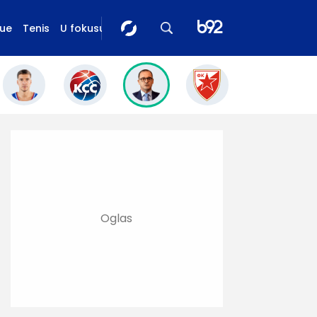
gue
Tenis
U fokusu