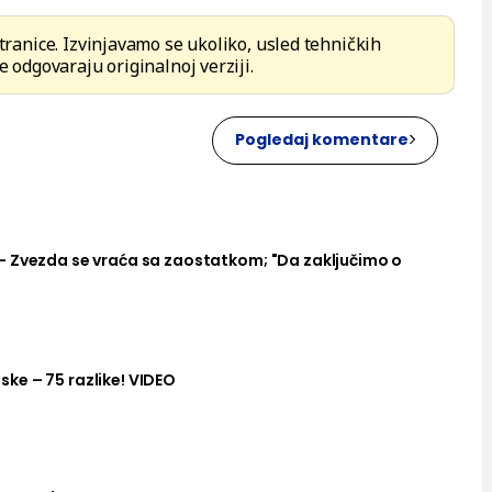
stranice. Izvinjavamo se ukoliko, usled tehničkih
e odgovaraju originalnoj verziji.
Pogledaj komentare
– Zvezda se vraća sa zaostatkom; "Da zaključimo o
ke – 75 razlike! VIDEO