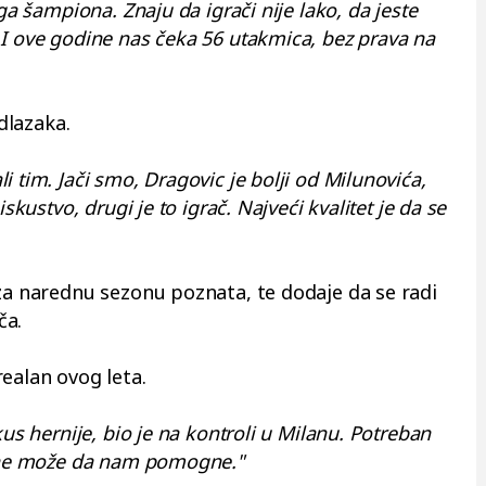
ga šampiona. Znaju da igrači nije lako, da jeste
 I ove godine nas čeka 56 utakmica, bez prava na
odlazaka.
 tim. Jači smo, Dragovic je bolji od Milunovića,
skustvo, drugi je to igrač. Najveći kvalitet je da se
 za narednu sezonu poznata, te dodaje da se radi
ča.
ealan ovog leta.
kus hernije, bio je na kontroli u Milanu. Potreban
a ne može da nam pomogne."