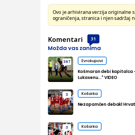
Ovo je arhivirana verzija originalne 
ograničenja, stranica i njen sadržaj n
Komentari
31
Možda vas zanima
Evrokupovi
367
Košmaran debi kapitalca 
Lukasenu..." VIDEO
Košarka
3
Nezapamćen debakl Hrvats
Košarka
3