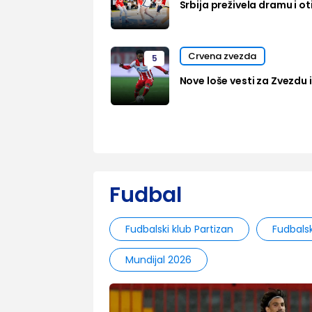
Srbija preživela dramu i oti
Crvena zvezda
5
Nove loše vesti za Zvezdu i
Fudbal
Fudbalski klub Partizan
Fudbals
Mundijal 2026