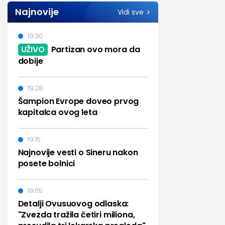
Najnovije
Vidi sve
19:30
UŽIVO
Partizan ovo mora da
dobije
19:28
Šampion Evrope doveo prvog
kapitalca ovog leta
19:15
Najnovije vesti o Sineru nakon
posete bolnici
19:05
Detalji Ovusuovog odlaska:
"Zvezda tražila četiri miliona,