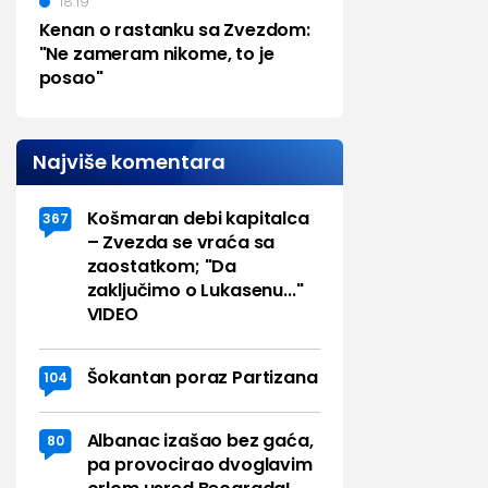
18:19
Kenan o rastanku sa Zvezdom:
"Ne zameram nikome, to je
posao"
Najviše komentara
Košmaran debi kapitalca
367
– Zvezda se vraća sa
zaostatkom; "Da
zaključimo o Lukasenu..."
VIDEO
Šokantan poraz Partizana
104
Albanac izašao bez gaća,
80
pa provocirao dvoglavim