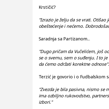
Krstičić?
"
Izrazio je želju da se vrati. Otišao
obeštećenje i nećemo. Dobrodošao 
Saradnja sa Partizanom...
"Dugo pričam da Vučelićem, još od
se o svemu, sem o suđenju. I to j
da ćemo održati korektne odnose"
Terzić je govorio i o Fudbalskom s
"Zvezda je bila pasivna, nismo se 
ima ozbiljno rukovodstvo, partners
izbori."