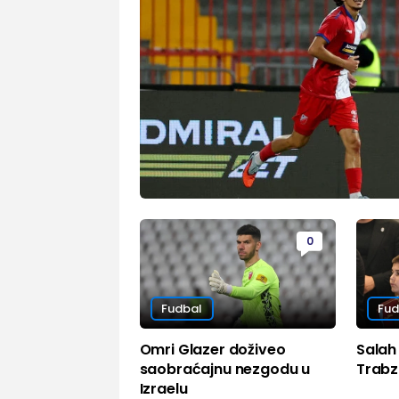
0
Fudbal
Fud
Omri Glazer doživeo
Salah 
saobraćajnu nezgodu u
Trab
Izraelu