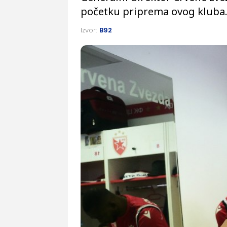
početku priprema ovog kluba
Izvor:
B92