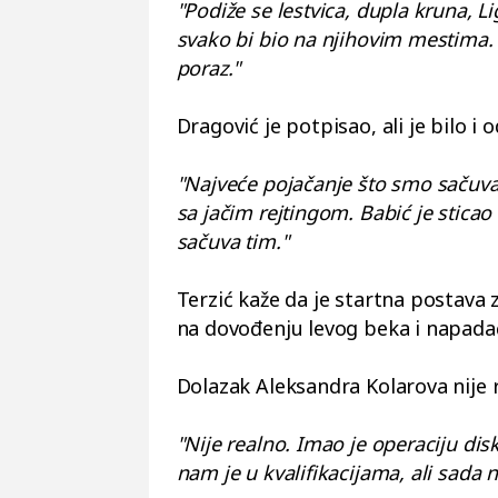
"Podiže se lestvica, dupla kruna, Li
svako bi bio na njihovim mestima.
poraz."
Dragović je potpisao, ali je bilo i 
"Najveće pojačanje što smo sačuvali
sa jačim rejtingom. Babić je sticao i
sačuva tim."
Terzić kaže da je startna postava
na dovođenju levog beka i napada
Dolazak Aleksandra Kolarova nije r
"Nije realno. Imao je operaciju dis
nam je u kvalifikacijama, ali sad