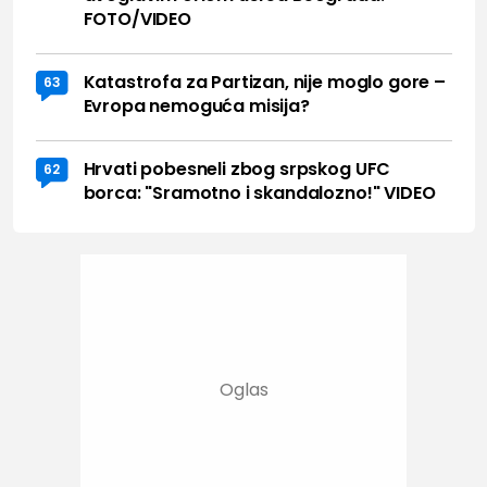
FOTO/VIDEO
Katastrofa za Partizan, nije moglo gore –
63
Evropa nemoguća misija?
Hrvati pobesneli zbog srpskog UFC
62
borca: "Sramotno i skandalozno!" VIDEO