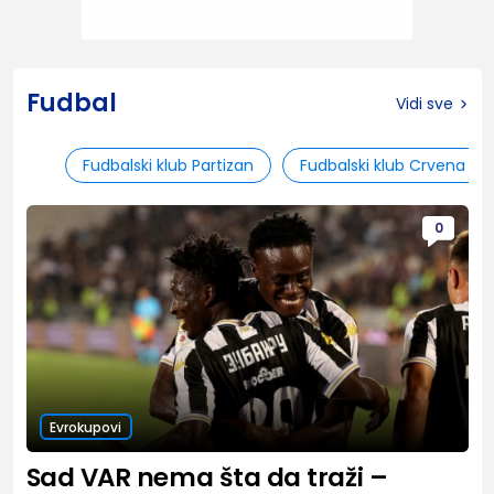
Fudbal
Vidi sve
Fudbalski klub Partizan
Fudbalski klub Crvena zv
0
Evrokupovi
Sad VAR nema šta da traži –