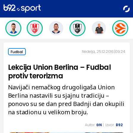
Nedelja, 25.12.2016.
09:24
Fudbal
Lekcija Union Berlina – Fudbal
protiv terorizma
Navijači nemačkog drugoligaša Union
Berlina nastavili su sjajnu tradiciju –
ponovo su se dan pred Badnji dan okupili
na stadionu u velikom broju.
Autor:
ĐN
| Izvor:
B92