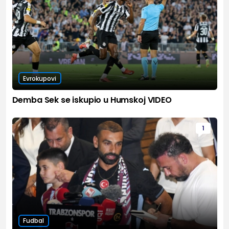
Evrokupovi
Demba Sek se iskupio u Humskoj VIDEO
1
Fudbal