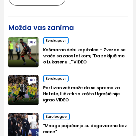
Možda vas zanima
Evrokupovi
367
Košmaran debi kapitalca – Zvezda se
vraća sa zaostatkom; "Da zaključimo
o Lukasenu..." VIDEO
Evrokupovi
40
Partizan već može da se sprema za
Hetafe; Ilić otkrio zašto Ugrešić nije
igrao VIDEO
Euroleague
1
"Mnoga pojačanja su dogovorena bez
mene"