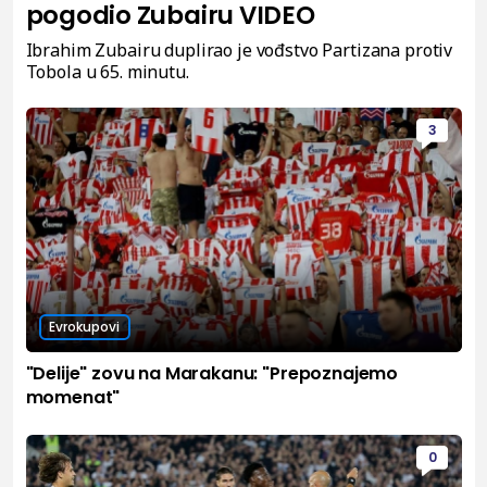
pogodio Zubairu VIDEO
Ibrahim Zubairu duplirao je vođstvo Partizana protiv
Tobola u 65. minutu.
3
Evrokupovi
"Delije" zovu na Marakanu: "Prepoznajemo
momenat"
0