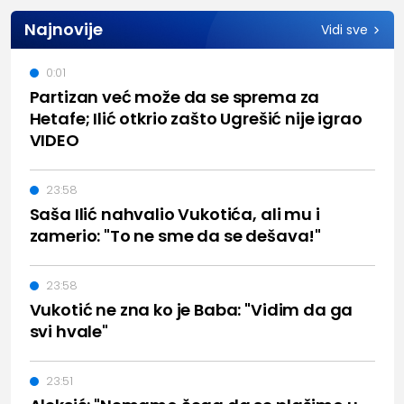
Najnovije
Vidi sve
0:01
Partizan već može da se sprema za
Hetafe; Ilić otkrio zašto Ugrešić nije igrao
VIDEO
23:58
Saša Ilić nahvalio Vukotića, ali mu i
zamerio: "To ne sme da se dešava!"
23:58
Vukotić ne zna ko je Baba: "Vidim da ga
svi hvale"
23:51