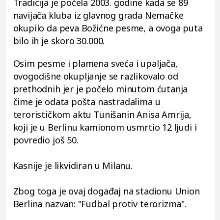
Tradicija je počela 2003. godine kada se 89
navijača kluba iz glavnog grada Nemačke
okupilo da peva Božićne pesme, a ovoga puta
bilo ih je skoro 30.000.
Osim pesme i plamena sveća i upaljača,
ovogodišne okupljanje se razlikovalo od
prethodnih jer je počelo minutom ćutanja
čime je odata pošta nastradalima u
terorističkom aktu Tunišanin Anisa Amrija,
koji je u Berlinu kamionom usmrtio 12 ljudi i
povredio još 50.
Kasnije je likvidiran u Milanu.
Zbog toga je ovaj događaj na stadionu Union
Berlina nazvan: "Fudbal protiv terorizma".