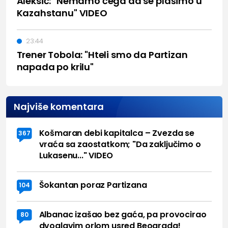
Aleksić: "Nemamo čega da se plašimo u
Kazahstanu" VIDEO
23:44
Trener Tobola: "Hteli smo da Partizan
napada po krilu"
Najviše komentara
Košmaran debi kapitalca – Zvezda se
367
vraća sa zaostatkom; "Da zaključimo o
Lukasenu..." VIDEO
Šokantan poraz Partizana
104
Albanac izašao bez gaća, pa provocirao
80
dvoglavim orlom usred Beograda!