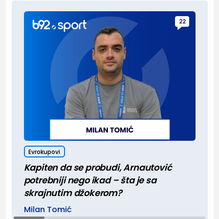
22
Evrokupovi
Kapiten da se probudi, Arnautović
potrebniji nego ikad – šta je sa
skrajnutim džokerom?
Milan Tomić