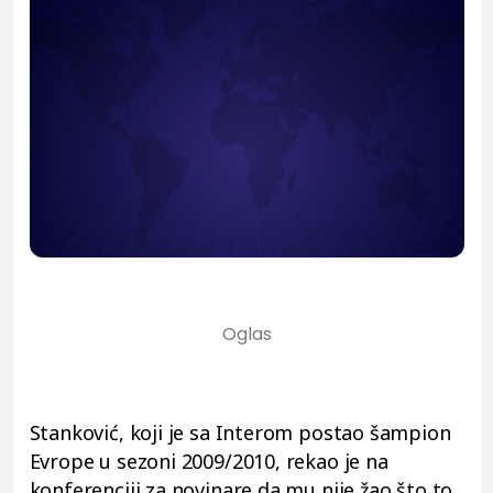
Stanković, koji je sa Interom postao šampion
Evrope u sezoni 2009/2010, rekao je na
konferenciji za novinare da mu nije žao što to