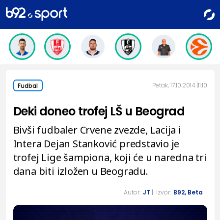
Petak, 17.10.2014.
11:10
Fudbal
Deki doneo trofej LŠ u Beograd
Bivši fudbaler Crvene zvezde, Lacija i
Intera Dejan Stanković predstavio je
trofej Lige šampiona, koji će u naredna tri
dana biti izložen u Beogradu.
Autor:
JT
| Izvor:
B92, Beta