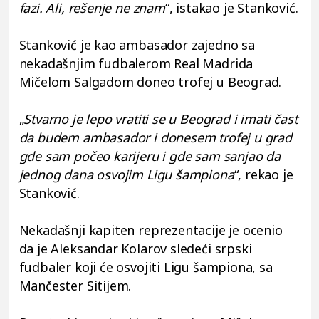
fazi. Ali, rešenje ne znam
“, istakao je Stanković.
Stanković je kao ambasador zajedno sa
nekadašnjim fudbalerom Real Madrida
Mičelom Salgadom doneo trofej u Beograd.
„
Stvarno je lepo vratiti se u Beograd i imati čast
da budem ambasador i donesem trofej u grad
gde sam počeo karijeru i gde sam sanjao da
jednog dana osvojim Ligu šampiona
“, rekao je
Stanković.
Nekadašnji kapiten reprezentacije je ocenio
da je Aleksandar Kolarov sledeći srpski
fudbaler koji će osvojiti Ligu šampiona, sa
Mančester Sitijem.