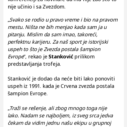
nije učinio i sa Zvezdom.
„
Svako se rodio u pravo vreme i bio na pravom
mestu. Ništa ne bih menjao kada sam ja u
pitanju. Mislim da sam imao, takoreći,
perfektnu karijeru. Za naš sport je istorijski
uspeh to što je Zvezda postala šampion
Evrope
“, rekao je
Stanković
prilikom
predstavljanja trofeja.
Stanković je dodao da neće biti lako ponoviti
uspeh iz 1991. kada je Crvena zvezda postala
šampion Evrope.
„
Traži se rešenje, ali zbog mnogo toga nije
lako. Nadam se najboljem, iz sveg srca jedva
čekam da vidim jednu našu ekipu u grupnoj