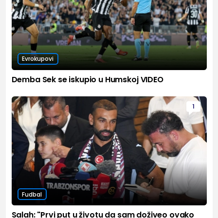
Evrokupovi
Demba Sek se iskupio u Humskoj VIDEO
1
Fudbal
Salah: "Prvi put u životu da sam doživeo ovako