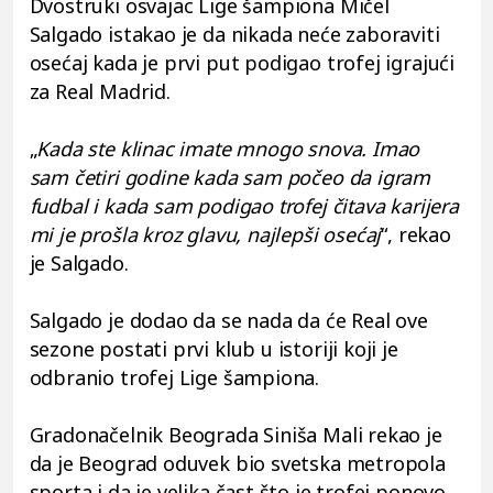
Dvostruki osvajac Lige šampiona Mičel
Salgado istakao je da nikada neće zaboraviti
osećaj kada je prvi put podigao trofej igrajući
za Real Madrid.
„
Kada ste klinac imate mnogo snova. Imao
sam četiri godine kada sam počeo da igram
fudbal i kada sam podigao trofej čitava karijera
mi je prošla kroz glavu, najlepši osećaj
“, rekao
je
Salgado
.
Salgado je dodao da se nada da će Real ove
sezone postati prvi klub u istoriji koji je
odbranio trofej Lige šampiona.
Gradonačelnik Beograda Siniša Mali rekao je
da je Beograd oduvek bio svetska metropola
sporta i da je velika čast što je trofej ponovo