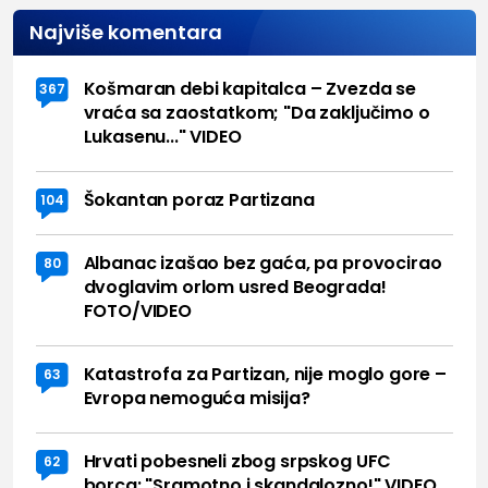
Najviše komentara
Košmaran debi kapitalca – Zvezda se
367
vraća sa zaostatkom; "Da zaključimo o
Lukasenu..." VIDEO
Šokantan poraz Partizana
104
Albanac izašao bez gaća, pa provocirao
80
dvoglavim orlom usred Beograda!
FOTO/VIDEO
Katastrofa za Partizan, nije moglo gore –
63
Evropa nemoguća misija?
Hrvati pobesneli zbog srpskog UFC
62
borca: "Sramotno i skandalozno!" VIDEO