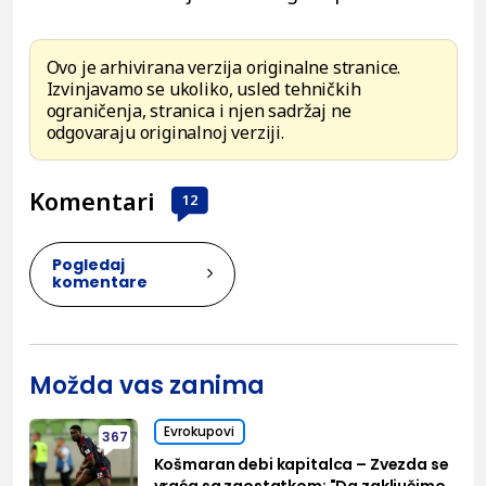
Ovo je arhivirana verzija originalne stranice.
Izvinjavamo se ukoliko, usled tehničkih
ograničenja, stranica i njen sadržaj ne
odgovaraju originalnoj verziji.
Komentari
12
Pogledaj
komentare
Možda vas zanima
Evrokupovi
367
Košmaran debi kapitalca – Zvezda se
vraća sa zaostatkom; "Da zaključimo