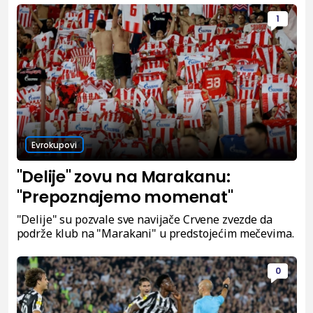
1
Evrokupovi
"Delije" zovu na Marakanu:
"Prepoznajemo momenat"
"Delije" su pozvale sve navijače Crvene zvezde da
podrže klub na "Marakani" u predstojećim mečevima.
0