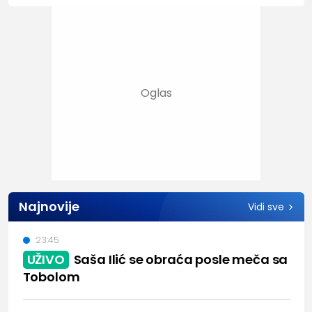
Najnovije
Vidi sve
23:45
UŽIVO
Saša Ilić se obraća posle meča sa
Tobolom