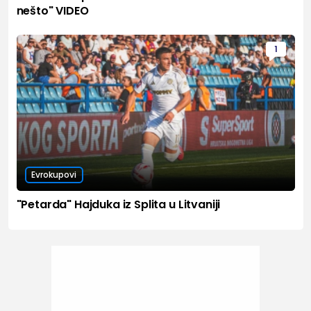
nešto" VIDEO
1
Evrokupovi
"Petarda" Hajduka iz Splita u Litvaniji