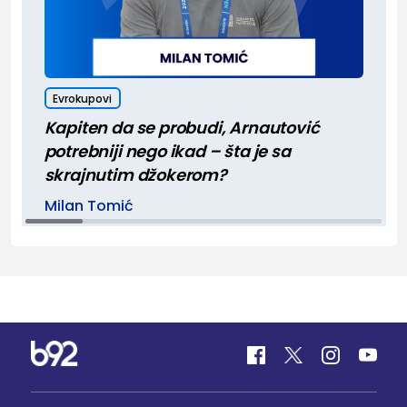
Evrokupovi
Kapiten da se probudi, Arnautović
potrebniji nego ikad – šta je sa
skrajnutim džokerom?
Milan Tomić