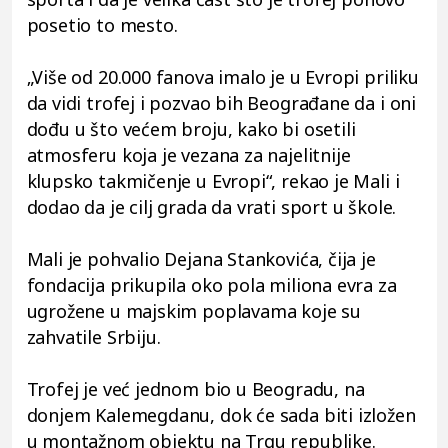
posetio to mesto.
„Više od 20.000 fanova imalo je u Evropi priliku
da vidi trofej i pozvao bih Beograđane da i oni
dođu u što većem broju, kako bi osetili
atmosferu koja je vezana za najelitnije
klupsko takmičenje u Evropi“, rekao je Mali i
dodao da je cilj grada da vrati sport u škole.
Mali je pohvalio Dejana Stankovića, čija je
fondacija prikupila oko pola miliona evra za
ugrožene u majskim poplavama koje su
zahvatile Srbiju.
Trofej je već jednom bio u Beogradu, na
donjem Kalemegdanu, dok će sada biti izložen
u montažnom objektu na Trgu republike.