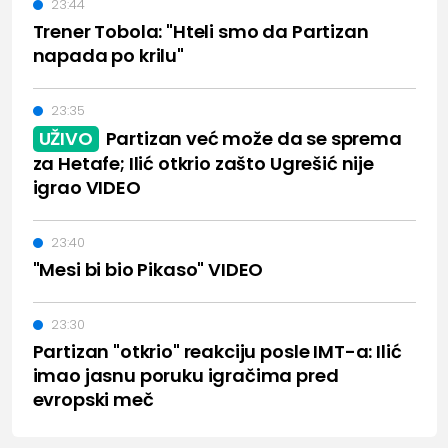
23:44
Trener Tobola: "Hteli smo da Partizan
napada po krilu"
23:35
UŽIVO
Partizan već može da se sprema
za Hetafe; Ilić otkrio zašto Ugrešić nije
igrao VIDEO
23:40
"Mesi bi bio Pikaso" VIDEO
23:30
Partizan "otkrio" reakciju posle IMT-a: Ilić
imao jasnu poruku igračima pred
evropski meč