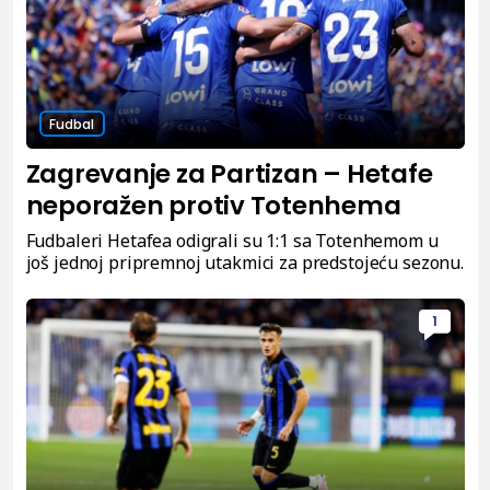
Fudbal
Zagrevanje za Partizan – Hetafe
neporažen protiv Totenhema
Fudbaleri Hetafea odigrali su 1:1 sa Totenhemom u
još jednoj pripremnoj utakmici za predstojeću sezonu.
1