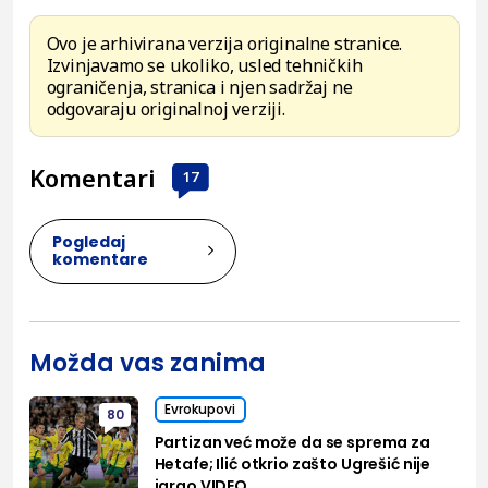
Ovo je arhivirana verzija originalne stranice.
Izvinjavamo se ukoliko, usled tehničkih
ograničenja, stranica i njen sadržaj ne
odgovaraju originalnoj verziji.
Komentari
17
Pogledaj
komentare
Možda vas zanima
Evrokupovi
80
Partizan već može da se sprema za
Hetafe; Ilić otkrio zašto Ugrešić nije
igrao VIDEO