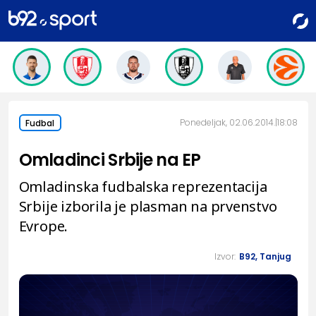
Ponedeljak, 02.06.2014.
18:08
Fudbal
Omladinci Srbije na EP
Omladinska fudbalska reprezentacija
Srbije izborila je plasman na prvenstvo
Evrope.
Izvor:
B92, Tanjug