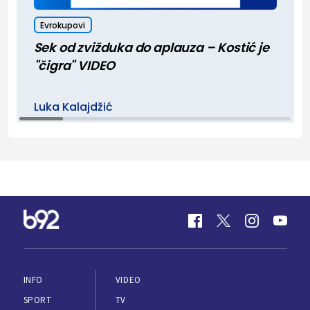
Evrokupovi
Sek od zvižduka do aplauza – Kostić je
"čigra" VIDEO
Luka Kalajdžić
INFO
VIDEO
SPORT
TV