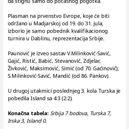
da stignu samo do počasnog pogotka.
Plasman na prvenstvo Evrope, koje će biti
održano u Madjarskoj od 19. do 31. jula,
izborio je samo pobednik kvalifikacionog
turnira u Dablinu, reprezentacija Srbije.
Paunović je izveo sastav V.Milinković-Savić,
Gajić, Ristić, Babić, Stevanović, Zdjelar,
Živković, Maksimović, Simić (od 70. Gaćinović),
S.Milinković-Savić, Mandić (od 86. Pankov).
U drugoj utakmici poslednjeg 3. kola Turska je
pobedila Island sa 4:3 (2:2).
Konačna tabela:
Srbija 7 bodova, Turska 7,
Irska 3, Island 0.