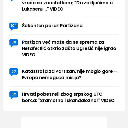
vraća sa zaostatkom; "Da zaključimo o
Lukasenu..." VIDEO
Šokantan poraz Partizana
104
Partizan već može da se sprema za
80
Hetafe; Ilić otkrio zašto Ugrešić nije igrao
VIDEO
Katastrofa za Partizan, nije moglo gore –
63
Evropa nemoguća misija?
Hrvati pobesneli zbog srpskog UFC
62
borca: "Sramotno i skandalozno!" VIDEO