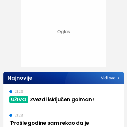
Najnovije
Vidi sve
21:26
UŽIVO
Zvezdi isključen golman!
21:28
"Prošle godine sam rekao da je