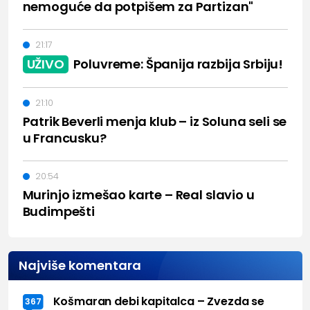
nemoguće da potpišem za Partizan"
21:17
UŽIVO
Poluvreme: Španija razbija Srbiju!
21:10
Patrik Beverli menja klub – iz Soluna seli se
u Francusku?
20:54
Murinjo izmešao karte – Real slavio u
Budimpešti
Najviše komentara
Košmaran debi kapitalca – Zvezda se
367