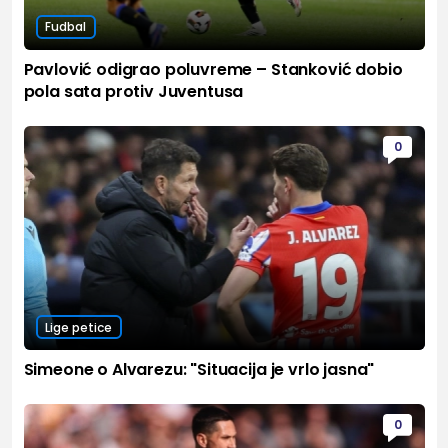
Fudbal
Pavlović odigrao poluvreme – Stanković dobio
pola sata protiv Juventusa
0
Lige petice
Simeone o Alvarezu: "Situacija je vrlo jasna"
0