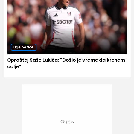
Lige petice
Oproštaj Saše Lukića: "Došlo je vreme da krenem
dalje"