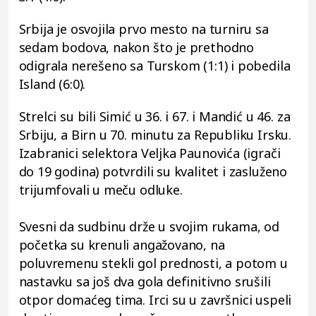
Srbija je osvojila prvo mesto na turniru sa
sedam bodova, nakon što je prethodno
odigrala nerešeno sa Turskom (1:1) i pobedila
Island (6:0).
Strelci su bili Simić u 36. i 67. i Mandić u 46. za
Srbiju, a Birn u 70. minutu za Republiku Irsku.
Izabranici selektora Veljka Paunovića (igrači
do 19 godina) potvrdili su kvalitet i zasluženo
trijumfovali u meču odluke.
Svesni da sudbinu drže u svojim rukama, od
početka su krenuli angažovano, na
poluvremenu stekli gol prednosti, a potom u
nastavku sa još dva gola definitivno srušili
otpor domaćeg tima. Irci su u završnici uspeli