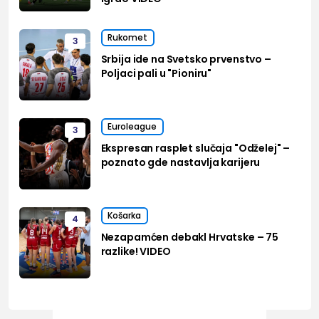
Rukomet
3
Srbija ide na Svetsko prvenstvo –
Poljaci pali u "Pioniru"
Euroleague
3
Ekspresan rasplet slučaja "Odželej" –
poznato gde nastavlja karijeru
Košarka
4
Nezapamćen debakl Hrvatske – 75
razlike! VIDEO