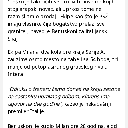
"Teško je takmičiti se protiv timova iza kojih
stoji arapski novac, ali uprkos tome ne
razmišljam o prodaji. Ekipe kao što je PSŽ
imaju vlasnike čije bogatstvo prelazi sve
granice", naveo je Berluskoni za italijanski
Skaj.
Ekipa Milana, dva kola pre kraja Serije A,
zauzima osmo mesto na tabeli sa 54 boda, tri
manje od petoplasiranog gradskog rivala
Intera.
"Odluku o treneru ćemo doneti na kraju sezone
na sastanku upravnog odbora. Klarens ima
ugovor na dve godine",
kazao je nekadašnji
premijer Italije.
Berluskoni je kupio Milan pre 28 godina, a od