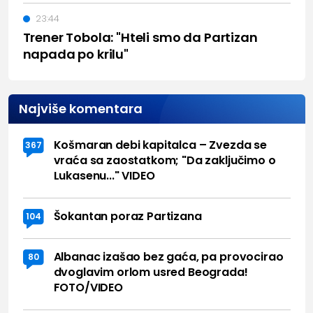
23:44
Trener Tobola: "Hteli smo da Partizan
napada po krilu"
Najviše komentara
Košmaran debi kapitalca – Zvezda se
367
vraća sa zaostatkom; "Da zaključimo o
Lukasenu..." VIDEO
Šokantan poraz Partizana
104
Albanac izašao bez gaća, pa provocirao
80
dvoglavim orlom usred Beograda!
FOTO/VIDEO