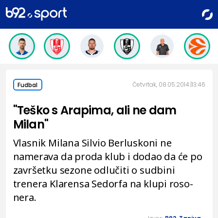
Četvrtak, 08.05.2014.
13:46
Fudbal
"Teško s Arapima, ali ne dam
Milan"
Vlasnik Milana Silvio Berluskoni ne
namerava da proda klub i dodao da će po
završetku sezone odlučiti o sudbini
trenera Klarensa Sedorfa na klupi roso-
nera.