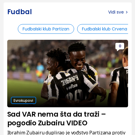
Fudbal
Vidi sve
Fudbalski klub Partizan
Fudbalski klub Crvena zv
0
Evrokupovi
Sad VAR nema šta da traži –
pogodio Zubairu VIDEO
Ibrahim Zubairu duplirao je vođstvo Partizana protiv