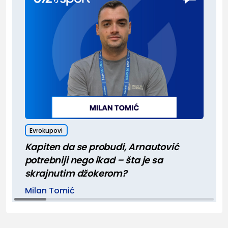
Evrokupovi
Kapiten da se probudi, Arnautović
potrebniji nego ikad – šta je sa
skrajnutim džokerom?
Milan Tomić