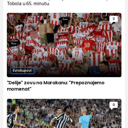
Tobola u 65. minutu.
3
Evrokupovi
"Delije" zovu na Marakanu: "Prepoznajemo
momenat"
0