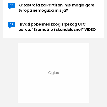
Katastrofa za Partizan, nije moglo gore –
63
Evropa nemoguća misija?
Hrvati pobesneli zbog srpskog UFC
62
borca: "Sramotno i skandalozno!" VIDEO