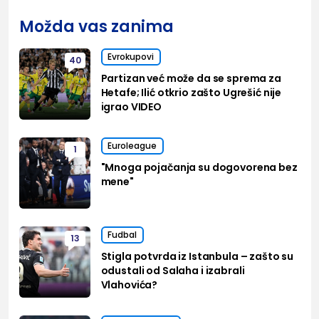
Možda vas zanima
Evrokupovi
40
Partizan već može da se sprema za
Hetafe; Ilić otkrio zašto Ugrešić nije
igrao VIDEO
Euroleague
1
"Mnoga pojačanja su dogovorena bez
mene"
Fudbal
13
Stigla potvrda iz Istanbula – zašto su
odustali od Salaha i izabrali
Vlahovića?