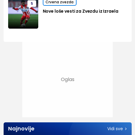
Crvena zvezda
5
Nove loše vesti za Zvezdu iz Izraela
Najnovije
Vidi sve