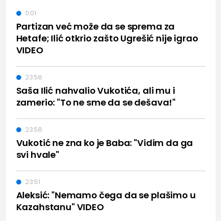
0:01
Partizan već može da se sprema za
Hetafe; Ilić otkrio zašto Ugrešić nije igrao
VIDEO
23:58
Saša Ilić nahvalio Vukotića, ali mu i
zamerio: "To ne sme da se dešava!"
23:58
Vukotić ne zna ko je Baba: "Vidim da ga
svi hvale"
23:51
Aleksić: "Nemamo čega da se plašimo u
Kazahstanu" VIDEO