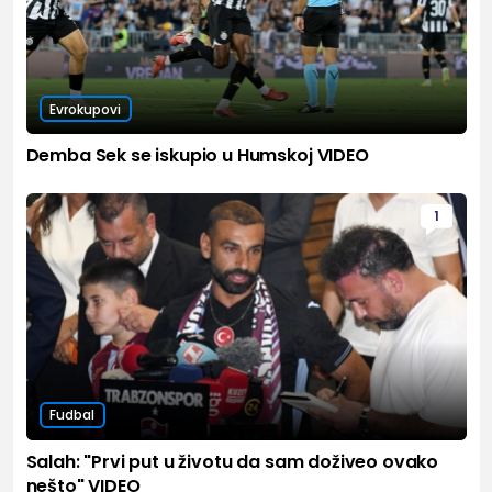
Evrokupovi
Demba Sek se iskupio u Humskoj VIDEO
1
Fudbal
Salah: "Prvi put u životu da sam doživeo ovako
nešto" VIDEO