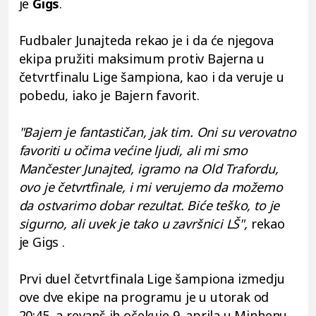
je
Gigs
.
Fudbaler Junajteda rekao je i da će njegova
ekipa pružiti maksimum protiv Bajerna u
četvrtfinalu Lige šampiona, kao i da veruje u
pobedu, iako je Bajern favorit.
"Bajern je fantastičan, jak tim. Oni su verovatno
favoriti u očima većine ljudi, ali mi smo
Mančester Junajted, igramo na Old Trafordu,
ovo je četvrtfinale, i mi verujemo da možemo
da ostvarimo dobar rezultat. Biće teško, to je
sigurno, ali uvek je tako u završnici LŠ",
rekao
je Gigs .
Prvi duel četvrtfinala Lige šampiona izmedju
ove dve ekipe na programu je u utorak od
20:45, a revanš ih očekuje 9. aprila u Minhenu.