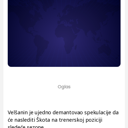
Velšanin je ujedno demantovao spekulacije da
će naslediti Škota na trenerskoj poziciji
sledeće sezone.