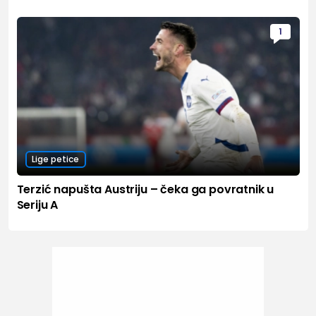
1
Lige petice
Terzić napušta Austriju – čeka ga povratnik u
Seriju A