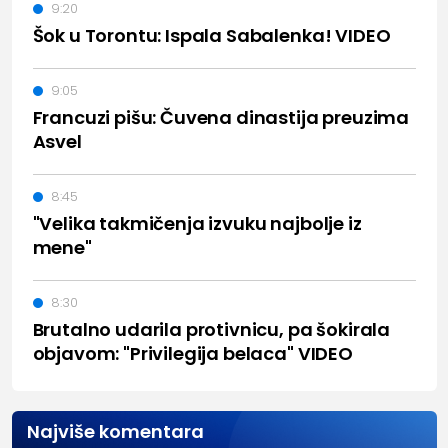
9:20
Šok u Torontu: Ispala Sabalenka! VIDEO
9:05
Francuzi pišu: Čuvena dinastija preuzima
Asvel
8:45
"Velika takmičenja izvuku najbolje iz
mene"
8:30
Brutalno udarila protivnicu, pa šokirala
objavom: "Privilegija belaca" VIDEO
Najviše komentara