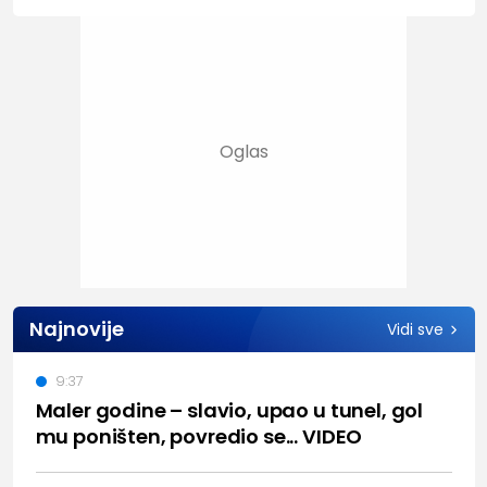
Najnovije
Vidi sve
9:37
Maler godine – slavio, upao u tunel, gol
mu poništen, povredio se... VIDEO