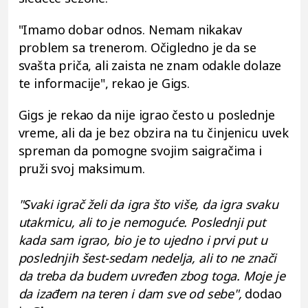
"Imamo dobar odnos. Nemam nikakav
problem sa trenerom. Očigledno je da se
svašta priča, ali zaista ne znam odakle dolaze
te informacije", rekao je Gigs.
Gigs je rekao da nije igrao često u poslednje
vreme, ali da je bez obzira na tu činjenicu uvek
spreman da pomogne svojim saigračima i
pruži svoj maksimum.
"Svaki igrač želi da igra što više, da igra svaku
utakmicu, ali to je nemoguće. Poslednji put
kada sam igrao, bio je to ujedno i prvi put u
poslednjih šest-sedam nedelja, ali to ne znači
da treba da budem uvređen zbog toga. Moje je
da izađem na teren i dam sve od sebe",
dodao