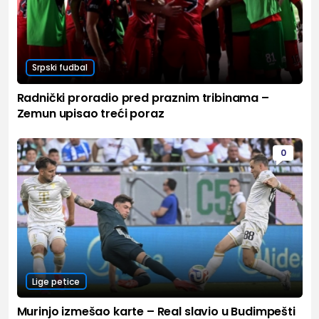
Srpski fudbal
Radnički proradio pred praznim tribinama –
Zemun upisao treći poraz
0
Lige petice
Murinjo izmešao karte – Real slavio u Budimpešti