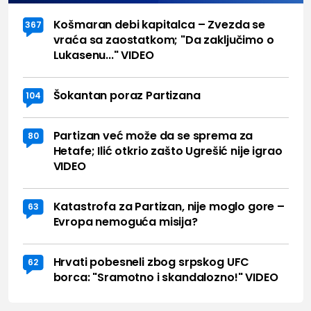
Košmaran debi kapitalca – Zvezda se
367
vraća sa zaostatkom; "Da zaključimo o
Lukasenu..." VIDEO
Šokantan poraz Partizana
104
Partizan već može da se sprema za
80
Hetafe; Ilić otkrio zašto Ugrešić nije igrao
VIDEO
Katastrofa za Partizan, nije moglo gore –
63
Evropa nemoguća misija?
Hrvati pobesneli zbog srpskog UFC
62
borca: "Sramotno i skandalozno!" VIDEO