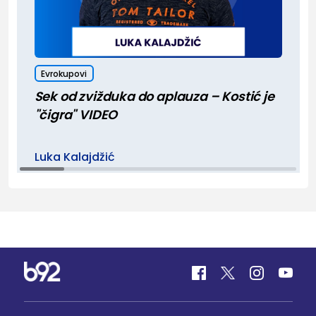
Evrokupovi
Sek od zvižduka do aplauza – Kostić je
"čigra" VIDEO
Luka Kalajdžić