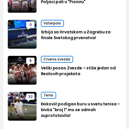
Poljaci pali u "Pioniru"
Vaterpolo
0
Srbija sa Hrvatskom u Zagrebu za
finale Svetskog prvenstva!
Crvena zvezda
8
Veliki posao Zvezde – stiže jedan od
Realovih projekata
Tenis
32
Đoković podigao buru u svetu tenisa –
bivša "broj 1" mu se odmah
suprotstavila!