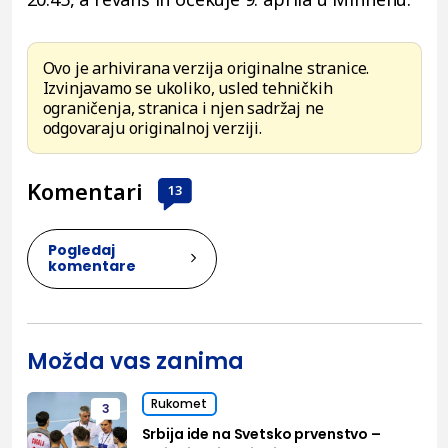
Ovo je arhivirana verzija originalne stranice.
Izvinjavamo se ukoliko, usled tehničkih
ograničenja, stranica i njen sadržaj ne
odgovaraju originalnoj verziji.
Komentari
13
Pogledaj
komentare
Možda vas zanima
Rukomet
3
Srbija ide na Svetsko prvenstvo –