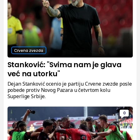
Crvena zvezda
Stanković: "Svima nam je glava
već na utorku"
Dejan Stanković ocenio je partiju Crvene zvezde posle
pobede protiv Novog Pazara u četvrtom kolu
Superlige Srbije.
0