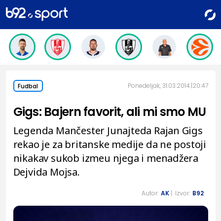
Ponedeljak, 31.03.2014.
20:47
Fudbal
Gigs: Bajern favorit, ali mi smo MU
Legenda Mančester Junajteda Rajan Gigs
rekao je za britanske medije da ne postoji
nikakav sukob izmeu njega i menadžera
Dejvida Mojsa.
Autor:
AK
| Izvor:
B92