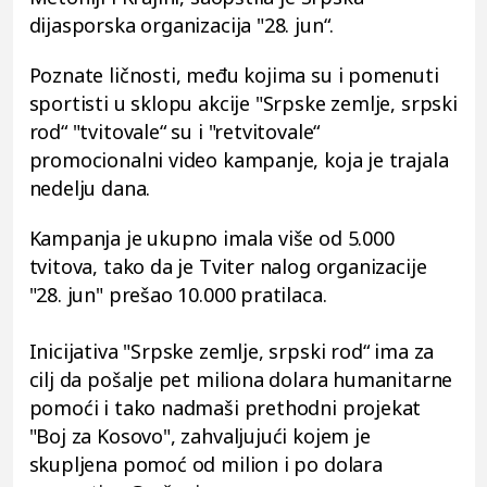
dijasporska organizacija "28. jun“.
Poznate ličnosti, među kojima su i pomenuti
sportisti u sklopu akcije "Srpske zemlje, srpski
rod“ "tvitovale“ su i "retvitovale“
promocionalni video kampanje, koja je trajala
nedelju dana.
Kampanja je ukupno imala više od 5.000
tvitova, tako da je Tviter nalog organizacije
"28. jun" prešao 10.000 pratilaca.
Inicijativa "Srpske zemlje, srpski rod“ ima za
cilj da pošalje pet miliona dolara humanitarne
pomoći i tako nadmaši prethodni projekat
"Boj za Kosovo", zahvaljujući kojem je
skupljena pomoć od milion i po dolara