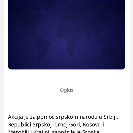
Akcija je za pomoć srpskom narodu u Srbiji,
Republici Srpskoj, Crnoj Gori, Kosovu i
Metohiji i Krajini, saopštila je Srpska