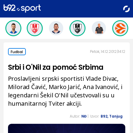
Petak, 14.12.2012.
14:12
Fudbal
Srbi i O'Nil za pomoć Srbima
Proslavljeni srpski sportisti Vlade Divac,
Milorad Čavić, Marko Jarić, Ana Ivanović, i
legendarni Šekil O'Nil učestvovali su u
humanitarnoj Tviter akciji.
Autor:
NĐ
| Izvor:
B92, Tanjug