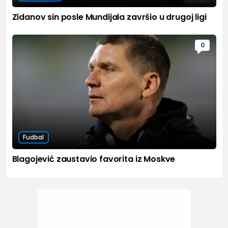
Zidanov sin posle Mundijala završio u drugoj ligi
0
Fudbal
Blagojević zaustavio favorita iz Moskve