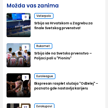
Možda vas zanima
Vaterpolo
0
Srbija sa Hrvatskom u Zagrebu za
finale Svetskog prvenstva!
Rukomet
3
Srbija ide na Svetsko prvenstvo –
Poljaci pali u "Pioniru"
Euroleague
3
Ekspresan rasplet slučaja "Odželej" –
poznato gde nastavlja karijeru
Evrokupovi
27