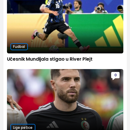
Fudbal
Učesnik Mundijala stigao u River Plejt
0
Lige petice