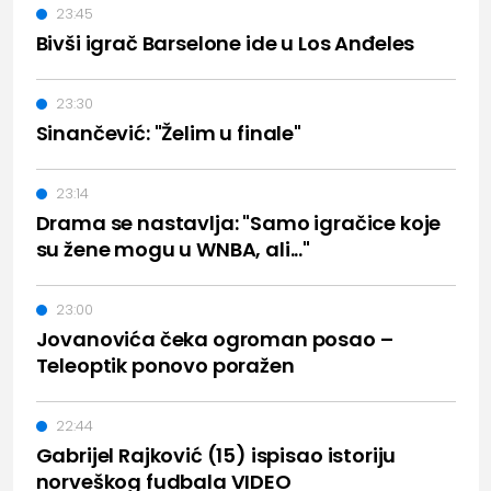
23:45
Bivši igrač Barselone ide u Los Anđeles
23:30
Sinančević: "Želim u finale"
23:14
Drama se nastavlja: "Samo igračice koje
su žene mogu u WNBA, ali..."
23:00
Jovanovića čeka ogroman posao –
Teleoptik ponovo poražen
22:44
Gabrijel Rajković (15) ispisao istoriju
norveškog fudbala VIDEO