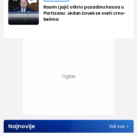
Rasim Ljajić otkrio pozadinu haosa u
Partizanu: Jedan čovek se sveti crno-
belima
Najnovije
Vidi sve