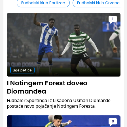
Fudbalski klub Partizan
Fudbalski klub Crvena zv
1
Lige petice
I Notingem Forest doveo
Diomandea
Fudbaler Sportinga iz Lisabona Usman Diomande
postaće novo pojačanje Notingem Foresta.
0