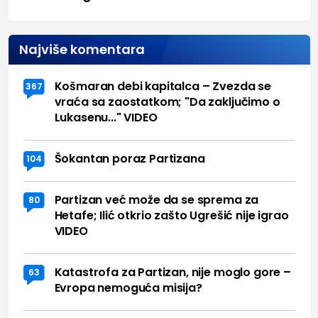
Najviše komentara
Košmaran debi kapitalca – Zvezda se
367
vraća sa zaostatkom; "Da zaključimo o
Lukasenu..." VIDEO
Šokantan poraz Partizana
104
Partizan već može da se sprema za
80
Hetafe; Ilić otkrio zašto Ugrešić nije igrao
VIDEO
Katastrofa za Partizan, nije moglo gore –
63
Evropa nemoguća misija?