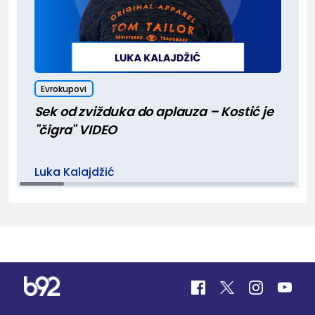
Evrokupovi
Sek od zvižduka do aplauza – Kostić je
"čigra" VIDEO
Luka Kalajdžić