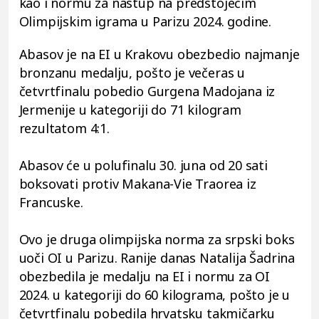
kao i normu za nastup na predstojećim
Olimpijskim igrama u Parizu 2024. godine.
Abasov je na EI u Krakovu obezbedio najmanje
bronzanu medalju, pošto je večeras u
četvrtfinalu pobedio Gurgena Madojana iz
Jermenije u kategoriji do 71 kilogram
rezultatom 4:1.
Abasov će u polufinalu 30. juna od 20 sati
boksovati protiv Makana-Vie Traorea iz
Francuske.
Ovo je druga olimpijska norma za srpski boks
uoči OI u Parizu. Ranije danas Natalija Šadrina
obezbedila je medalju na EI i normu za OI
2024. u kategoriji do 60 kilograma, pošto je u
četvrtfinalu pobedila hrvatsku takmičarku