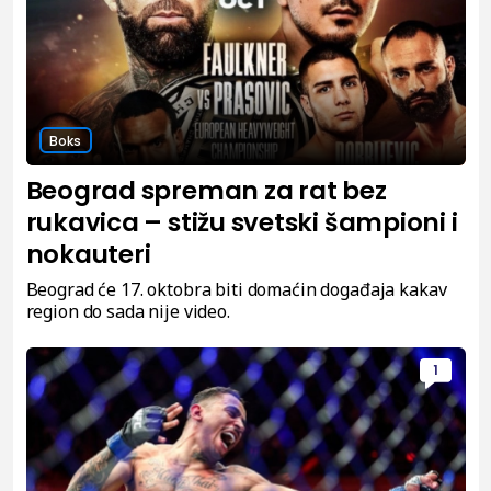
Boks
Beograd spreman za rat bez
rukavica – stižu svetski šampioni i
nokauteri
Beograd će 17. oktobra biti domaćin događaja kakav
region do sada nije video.
1