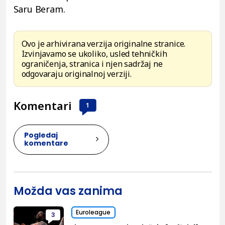
Saru Beram.
Ovo je arhivirana verzija originalne stranice.
Izvinjavamo se ukoliko, usled tehničkih
ograničenja, stranica i njen sadržaj ne
odgovaraju originalnoj verziji.
Komentari
1
Pogledaj
komentare
Možda vas zanima
Euroleague
3