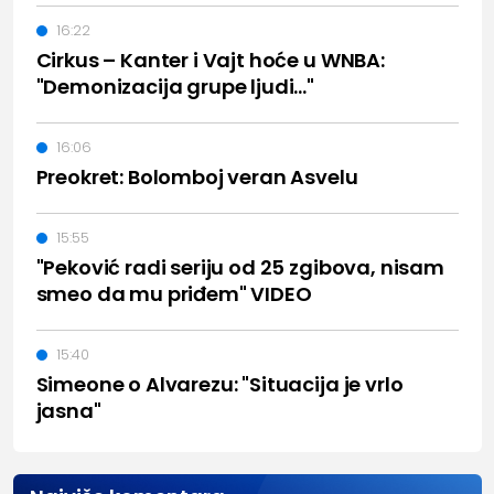
16:22
Cirkus – Kanter i Vajt hoće u WNBA:
"Demonizacija grupe ljudi..."
16:06
Preokret: Bolomboj veran Asvelu
15:55
"Peković radi seriju od 25 zgibova, nisam
smeo da mu priđem" VIDEO
15:40
Simeone o Alvarezu: "Situacija je vrlo
jasna"