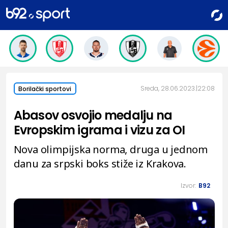
Sreda, 28.06.2023.
22:08
Borilački sportovi
Abasov osvojio medalju na
Evropskim igrama i vizu za OI
Nova olimpijska norma, druga u jednom
danu za srpski boks stiže iz Krakova.
Izvor:
B92