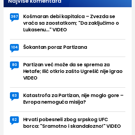
Najviše komentara
Košmaran debi kapitalca – Zvezda se
367
vraća sa zaostatkom; "Da zaključimo o
Lukasenu..." VIDEO
Šokantan poraz Partizana
104
Partizan već može da se sprema za
80
Hetafe; Ilić otkrio zašto Ugrešić nije igrao
VIDEO
Katastrofa za Partizan, nije moglo gore –
63
Evropa nemoguća misija?
Hrvati pobesneli zbog srpskog UFC
62
borca: "Sramotno i skandalozno!" VIDEO