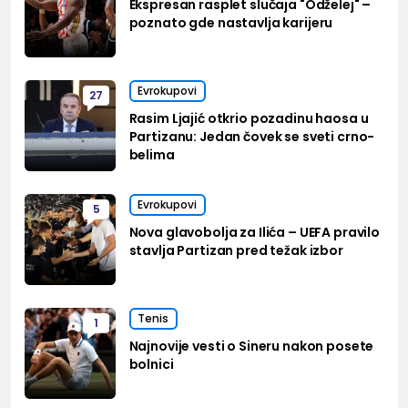
Ekspresan rasplet slučaja "Odželej" –
poznato gde nastavlja karijeru
Evrokupovi
27
Rasim Ljajić otkrio pozadinu haosa u
Partizanu: Jedan čovek se sveti crno-
belima
Evrokupovi
5
Nova glavobolja za Ilića – UEFA pravilo
stavlja Partizan pred težak izbor
Tenis
1
Najnovije vesti o Sineru nakon posete
bolnici