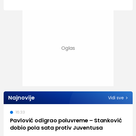
Najnovije
Vidi sve
16:33
Pavlović odigrao poluvreme – Stanković
dobio pola sata protiv Juventusa