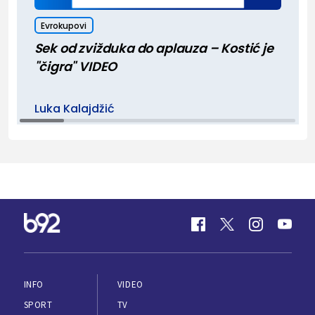
Evrokupovi
Sek od zvižduka do aplauza – Kostić je
"čigra" VIDEO
Luka Kalajdžić
INFO
VIDEO
SPORT
TV