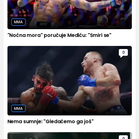
MMA
"Noćna mora" poručuje Mediću: "Smiri se"
0
MMA
Nema sumnje: "Gledaćemo ga još"
0