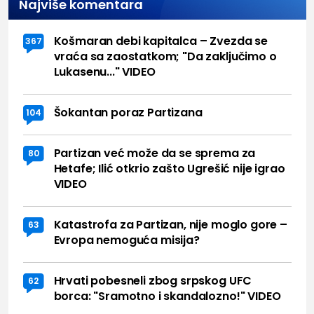
Najviše komentara
Košmaran debi kapitalca – Zvezda se
367
vraća sa zaostatkom; "Da zaključimo o
Lukasenu..." VIDEO
Šokantan poraz Partizana
104
Partizan već može da se sprema za
80
Hetafe; Ilić otkrio zašto Ugrešić nije igrao
VIDEO
Katastrofa za Partizan, nije moglo gore –
63
Evropa nemoguća misija?
Hrvati pobesneli zbog srpskog UFC
62
borca: "Sramotno i skandalozno!" VIDEO