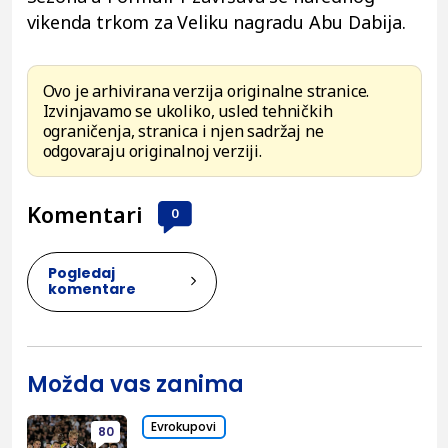
vikenda trkom za Veliku nagradu Abu Dabija.
Ovo je arhivirana verzija originalne stranice.
Izvinjavamo se ukoliko, usled tehničkih
ograničenja, stranica i njen sadržaj ne
odgovaraju originalnoj verziji.
Komentari
0
Pogledaj
komentare
Možda vas zanima
Evrokupovi
80