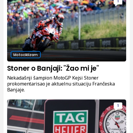
1
Motociklizam
Stoner o Banjaji: "Žao mi je"
Nekadašnji šampion MotoGP Kejsi Stoner
prokomentarisao je aktuelnu situaciju Frančeska
Banjaje.
1