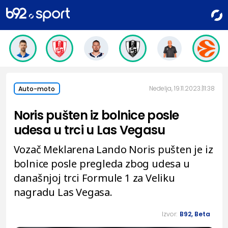
Nedelja, 19.11.2023.
11:38
Auto-moto
Noris pušten iz bolnice posle
udesa u trci u Las Vegasu
Vozač Meklarena Lando Noris pušten je iz
bolnice posle pregleda zbog udesa u
današnjoj trci Formule 1 za Veliku
nagradu Las Vegasa.
Izvor:
B92, Beta