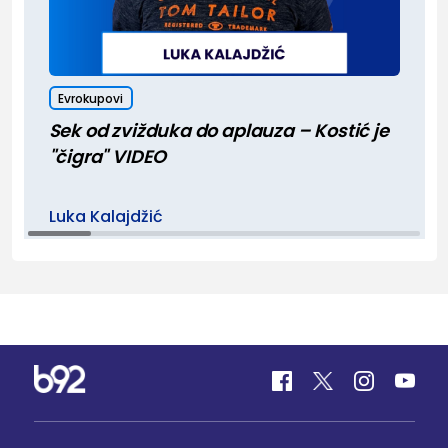
Evrokupovi
Sek od zvižduka do aplauza – Kostić je
"čigra" VIDEO
Luka Kalajdžić