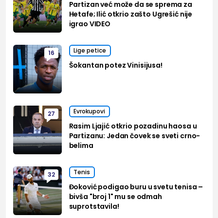
Partizan već može da se sprema za
Hetafe; Ilić otkrio zašto Ugrešić nije
igrao VIDEO
Lige petice
16
Šokantan potez Vinisijusa!
Evrokupovi
27
Rasim Ljajić otkrio pozadinu haosa u
Partizanu: Jedan čovek se sveti crno-
belima
Tenis
32
Đoković podigao buru u svetu tenisa –
bivša "broj 1" mu se odmah
suprotstavila!