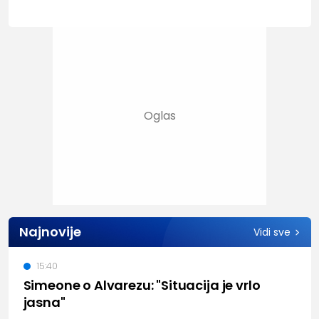
Najnovije
Vidi sve
15:40
Simeone o Alvarezu: "Situacija je vrlo
jasna"