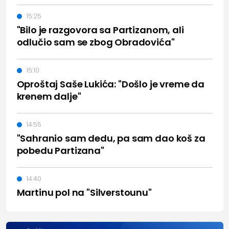
15:25
"Bilo je razgovora sa Partizanom, ali
odlučio sam se zbog Obradovića"
15:10
Oproštaj Saše Lukića: "Došlo je vreme da
krenem dalje"
14:55
"Sahranio sam dedu, pa sam dao koš za
pobedu Partizana"
14:40
Martinu pol na "Silverstounu"