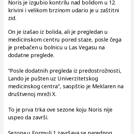
Noris je izgubio kontrilu nad bolidom u 12.
krivini i velikom brzinom udario je u zaštitni
zid.
On je izašao iz bolida, ali je pregledan u
medicinskom centru pored staze, posle čega
je prebačen u bolnicu u Las Vegasu na
dodatne preglede.
"Posle dodatnih pregleda iz predostrožnosti,
Lando je pušten uz Univerzitetskog
medicinskog centra", saopštio je Meklaren na
društvenoj mreži X.
To je prva trka ove sezone koju Noris nije
uspeo da završi.
Sezona u Formuli 1 završava se narednog