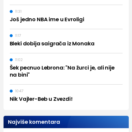
11:31
Još jedno NBA ime u Evroligi
11:17
Bleki dobija saigrača iz Monaka
11:02
Šek pecnuo Lebrona: "Na žurci je, ali nije
na bini"
10:47
Nik Vajler-Beb u Zvezdi!
Najviše komentara