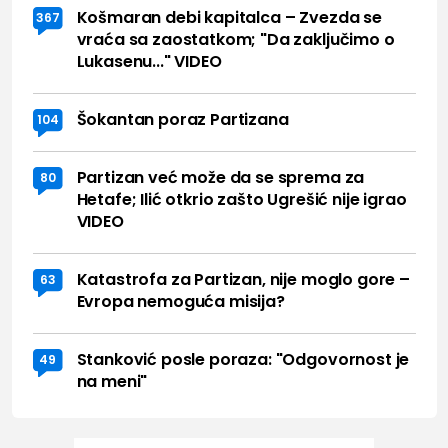
Košmaran debi kapitalca – Zvezda se
367
vraća sa zaostatkom; "Da zaključimo o
Lukasenu..." VIDEO
Šokantan poraz Partizana
104
Partizan već može da se sprema za
80
Hetafe; Ilić otkrio zašto Ugrešić nije igrao
VIDEO
Katastrofa za Partizan, nije moglo gore –
63
Evropa nemoguća misija?
Stanković posle poraza: "Odgovornost je
49
na meni"