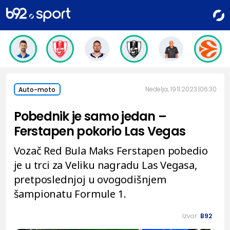
Nedelja, 19.11.2023.
06:30
Auto-moto
Pobednik je samo jedan –
Ferstapen pokorio Las Vegas
Vozač Red Bula Maks Ferstapen pobedio
je u trci za Veliku nagradu Las Vegasa,
pretposlednjoj u ovogodišnjem
šampionatu Formule 1.
Izvor:
B92