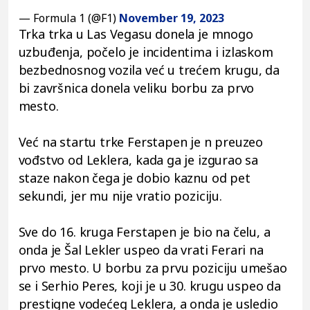
— Formula 1 (@F1)
November 19, 2023
Trka trka u Las Vegasu donela je mnogo
uzbuđenja, počelo je incidentima i izlaskom
bezbednosnog vozila već u trećem krugu, da
bi završnica donela veliku borbu za prvo
mesto.
Već na startu trke Ferstapen je n preuzeo
vođstvo od Leklera, kada ga je izgurao sa
staze nakon čega je dobio kaznu od pet
sekundi, jer mu nije vratio poziciju.
Sve do 16. kruga Ferstapen je bio na čelu, a
onda je Šal Lekler uspeo da vrati Ferari na
prvo mesto. U borbu za prvu poziciju umešao
se i Serhio Peres, koji je u 30. krugu uspeo da
prestigne vodećeg Leklera, a onda je usledio