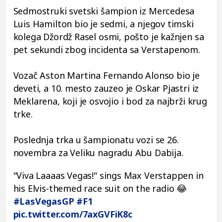
Sedmostruki svetski šampion iz Mercedesa
Luis Hamilton bio je sedmi, a njegov timski
kolega Džordž Rasel osmi, pošto je kažnjen sa
pet sekundi zbog incidenta sa Verstapenom.
Vozač Aston Martina Fernando Alonso bio je
deveti, a 10. mesto zauzeo je Oskar Pjastri iz
Meklarena, koji je osvojio i bod za najbrži krug
trke.
Poslednja trka u šampionatu vozi se 26.
novembra za Veliku nagradu Abu Dabija.
"Viva Laaaas Vegas!" sings Max Verstappen in
his Elvis-themed race suit on the radio 😂
#LasVegasGP
#F1
pic.twitter.com/7axGVFiK8c