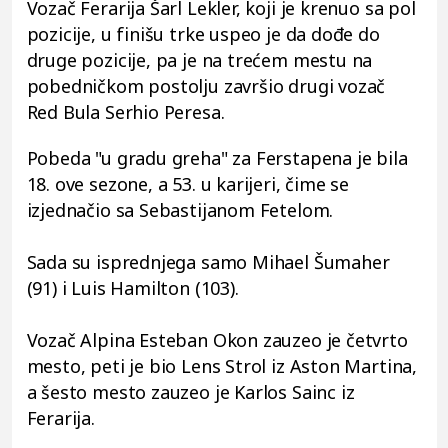
Vozač Ferarija Šarl Lekler, koji je krenuo sa pol
pozicije, u finišu trke uspeo je da dođe do
druge pozicije, pa je na trećem mestu na
pobedničkom postolju završio drugi vozač
Red Bula Serhio Peresa.
Pobeda "u gradu greha" za Ferstapena je bila
18. ove sezone, a 53. u karijeri, čime se
izjednačio sa Sebastijanom Fetelom.
Sada su isprednjega samo Mihael Šumaher
(91) i Luis Hamilton (103).
Vozač Alpina Esteban Okon zauzeo je četvrto
mesto, peti je bio Lens Strol iz Aston Martina,
a šesto mesto zauzeo je Karlos Sainc iz
Ferarija.