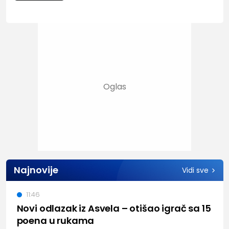
Najnovije
Vidi sve
11:46
Novi odlazak iz Asvela – otišao igrač sa 15
poena u rukama