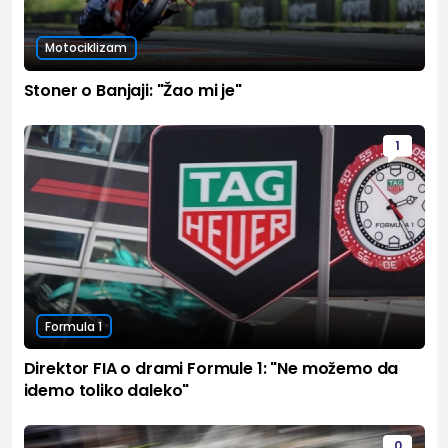
Motociklizam
Stoner o Banjaji: "Žao mi je"
1
Formula 1
Direktor FIA o drami Formule 1: "Ne možemo da
idemo toliko daleko"
0