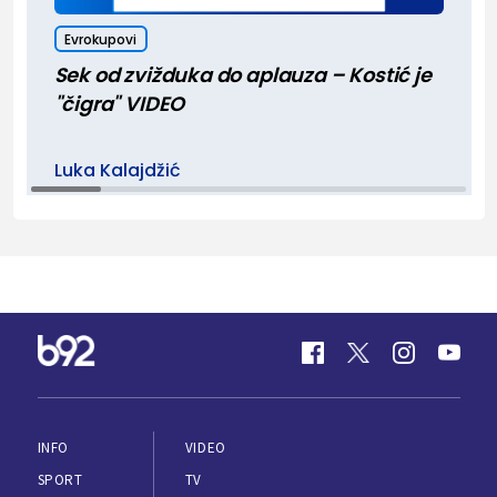
Evrokupovi
Sek od zvižduka do aplauza – Kostić je
"čigra" VIDEO
Luka Kalajdžić
INFO
VIDEO
SPORT
TV