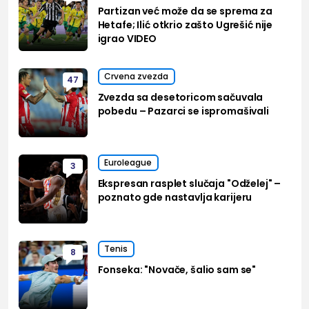
Partizan već može da se sprema za
Hetafe; Ilić otkrio zašto Ugrešić nije
igrao VIDEO
Crvena zvezda
47
Zvezda sa desetoricom sačuvala
pobedu – Pazarci se ispromašivali
Euroleague
3
Ekspresan rasplet slučaja "Odželej" –
poznato gde nastavlja karijeru
Tenis
8
Fonseka: "Novače, šalio sam se"