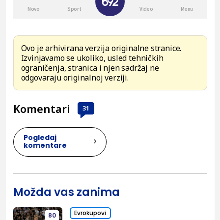
Ovo je arhivirana verzija originalne stranice.
Izvinjavamo se ukoliko, usled tehničkih
ograničenja, stranica i njen sadržaj ne
odgovaraju originalnoj verziji.
Komentari
31
Pogledaj
komentare
Možda vas zanima
Evrokupovi
80