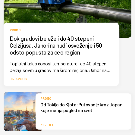
PROMO
Dok gradovi beleže i do 40 stepeni
Celzijusa, Jahorina nudi osveženje i 50
odsto popusta za ceo region
Toplotni talas donosi temperature i do 40 stepeni
Celzijusovih u gradovima širom regiona, Jahorina
ovih dana beleži veliki broj posetilaca koji osveženje
03. AVGUST
od letnjih vrućina pronalaze na olimpijskoj planini,
gde su temperature i do 10 stepeni niže.
PROMO
Od Tokija do Kjota: Putovanje kroz Japan
koje menja pogled na svet
31. JULI