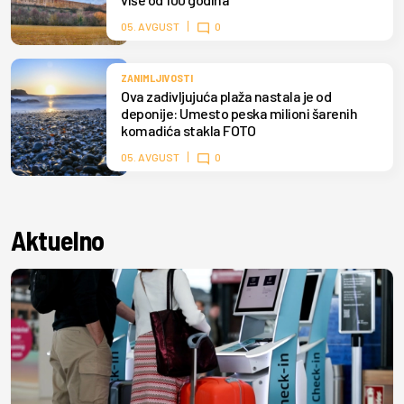
05. AVGUST
0
ZANIMLJIVOSTI
Ova zadivljujuća plaža nastala je od
deponije: Umesto peska milioni šarenih
komadića stakla FOTO
05. AVGUST
0
Aktuelno