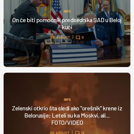
INFO
On će biti pomoćnik predsednika SAD u Beloj
kući
09. AVGUST
0
INFO
Zelenski otkrio šta sledi ako "orešnik" krene iz
Belorusije; Leteli su ka Moskvi, ali...
FOTO/VIDEO
09. AVGUST
19