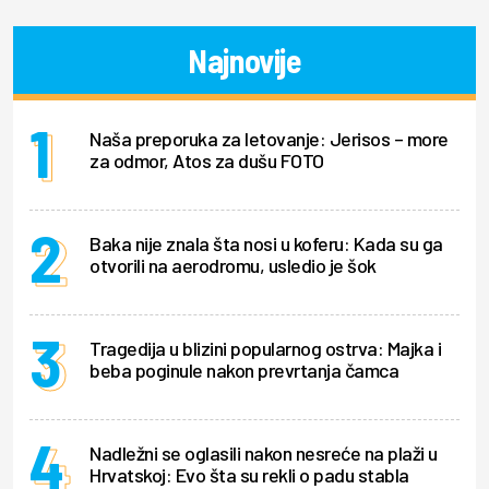
Najnovije
Naša preporuka za letovanje: Jerisos – more
za odmor, Atos za dušu FOTO
Baka nije znala šta nosi u koferu: Kada su ga
otvorili na aerodromu, usledio je šok
Tragedija u blizini popularnog ostrva: Majka i
beba poginule nakon prevrtanja čamca
Nadležni se oglasili nakon nesreće na plaži u
Hrvatskoj: Evo šta su rekli o padu stabla