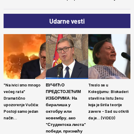
Udarne vesti
"Na ivici smo mnogo
ВУЧИЋ О
Treslo se u
većeg rata"
ПРЕДСТОЈЕЋИМ
Kolegijumu: Blokaderi
Dramatično
ИЗБОРИМА: На
stavili na listu ženu
upozorenje Vučića:
биралиша у
koja je širila teorije
Postoji samo jedan
октобру или
zavere - Sad su otkrili
način...
новембру, ако
da je... (VIDEO)
"Студентска листа"
победи, признаћу