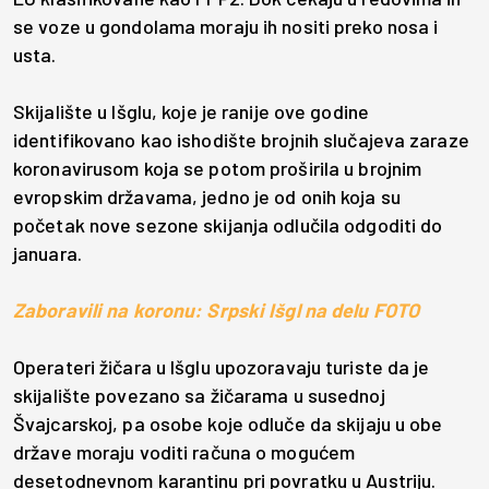
se voze u gondolama moraju ih nositi preko nosa i
usta.
Skijalište u Išglu, koje je ranije ove godine
identifikovano kao ishodište brojnih slučajeva zaraze
koronavirusom koja se potom proširila u brojnim
evropskim državama, jedno je od onih koja su
početak nove sezone skijanja odlučila odgoditi do
januara.
Zaboravili na koronu: Srpski Išgl na delu FOTO
Operateri žičara u Išglu upozoravaju turiste da je
skijalište povezano sa žičarama u susednoj
Švajcarskoj, pa osobe koje odluče da skijaju u obe
države moraju voditi računa o mogućem
desetodnevnom karantinu pri povratku u Austriju.